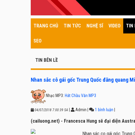
TRANG CHỦ
TIN TỨC
NGHỆ SĨ
VIDEO
TIN 
SEO
TIN BÊN LỀ
Nhan sắc cô gái gốc Trung Quốc đăng quang 
Nhạc MP3:
Hát Chầu Văn MP3
|
Admin
|
1 bình luận
|
04/07/2018 7:00:39 SA
(cailuong.net) - Francesca Hung sẽ đại diện Australi