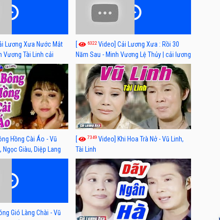
6322
ải Lương Xưa Nước Mắt
[
Video] Cải Lương Xưa : Rồi 30
h Vương Tài Linh cải
Năm Sau - Minh Vương Lệ Thủy | cải lương
 nhất
xã hội hay nhất
7349
ông Hồng Cài Áo - Vũ
[
Video] Khi Hoa Trà Nở - Vũ Linh,
, Ngọc Giàu, Diệp Lang
Tài Linh
óng Gió Làng Chài - Vũ