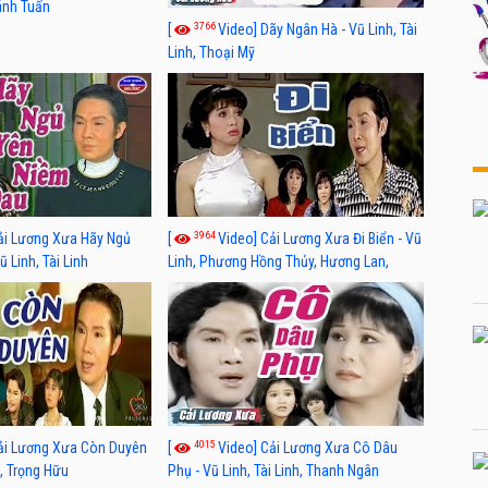
hánh Tuấn
3766
[
Video] Dãy Ngân Hà - Vũ Linh, Tài
Linh, Thoại Mỹ
3964
ải Lương Xưa Hãy Ngủ
[
Video] Cải Lương Xưa Đi Biển - Vũ
 Linh, Tài Linh
Linh, Phương Hồng Thủy, Hương Lan,
Thanh Hằng
4015
ải Lương Xưa Còn Duyên
[
Video] Cải Lương Xưa Cô Dâu
h, Trọng Hữu
Phụ - Vũ Linh, Tài Linh, Thanh Ngân