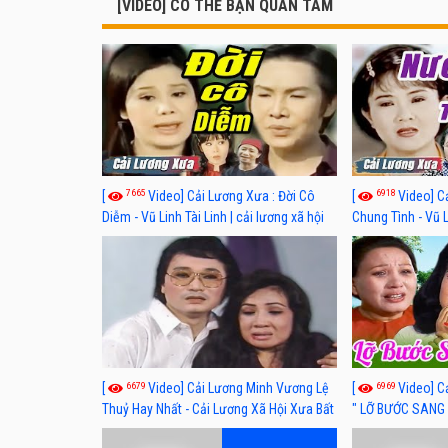
[VIDEO] CÓ THỂ BẠN QUAN TÂM
7665
6918
[
Video] Cải Lương Xưa : Đời Cô
[
Video] C
Diễm - Vũ Linh Tài Linh | cải lương xã hội
Chung Tình - Vũ 
hay nhất
lương xã hội hay
6679
6969
[
Video] Cải Lương Minh Vương Lệ
[
Video] C
Thuỷ Hay Nhất - Cải Lương Xã Hội Xưa Bất
" LỠ BƯỚC SANG 
Hủ
Thuỷ, Thanh Tuấ