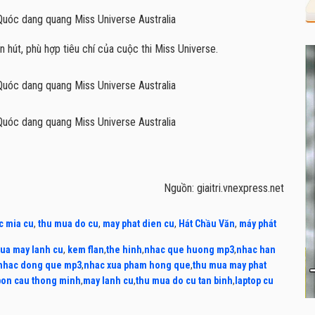
hút, phù hợp tiêu chí của cuộc thi Miss Universe.
Nguồn: giaitri.vnexpress.net
c mia cu
,
thu mua do cu
,
may phat dien cu
,
Hát Chầu Văn
,
máy phát
ua may lanh cu
,
kem flan
,
the hinh
,
nhac que huong mp3
,
nhac han
nhac dong que mp3
,
nhac xua pham hong que
,
thu mua may phat
bon cau thong minh
,
may lanh cu
,
thu mua do cu tan binh
,
laptop cu