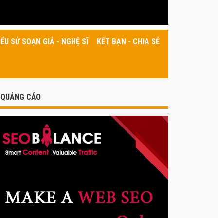
IỂU SỬ SOẠN GIẢ - NGHỆ SĨ
KẾT BẠN - CHIA SẺ
QUẢNG CÁO