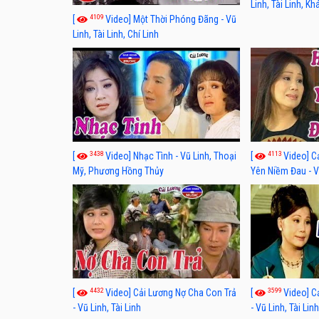
Linh, Tài Linh, K
4109
[
Video] Một Thời Phóng Đãng - Vũ
Linh, Tài Linh, Chí Linh
3438
4113
[
Video] Nhạc Tình - Vũ Linh, Thoại
[
Video] C
Mỹ, Phương Hồng Thủy
Yên Niềm Đau - Vũ
4432
3599
[
Video] Cải Lương Nợ Cha Con Trả
[
Video] C
- Vũ Linh, Tài Linh
- Vũ Linh, Tài Lin