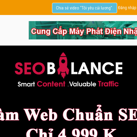
Đăng nhập
Chia sẻ video "Tôi yêu cải lương".