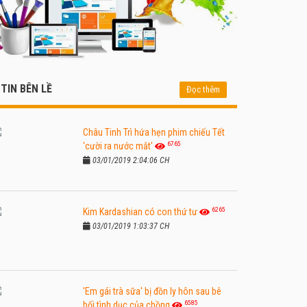
TIN BÊN LỀ
Đọc thêm
Châu Tinh Trì hứa hẹn phim chiếu Tết
6765
'cười ra nước mắt'
03/01/2019 2:04:06 CH
6265
Kim Kardashian có con thứ tư
03/01/2019 1:03:37 CH
'Em gái trà sữa' bị đồn ly hôn sau bê
6585
bối tình dục của chồng