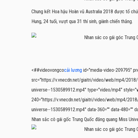
Chung kết Hoa hậu Hoàn vũ Australia 2018 được tổ chức
Hung, 24 tuổi, vượt qua 31 thí sinh, giành chiến thắng.
<##videovongco
cải lương
id="media-video-209795" prel
src="https://v.vnecdn.net/giaitri/video/web/mp4/2018
universe--1530589912.mp4" type="video/mp4" style="wi
240="https://v.vnecdn.net/giaitri/video/web/mp4/2018
universe--1530589912.mp4" data-360="" data-480="" 
Nhan sắc cô gái gốc Trung Quốc đăng quang Miss Univ