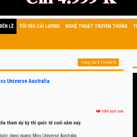
BÊN LỀ
TÔI YÊU CẢI LƯƠNG
NGHỆ THUẬT TRUYỀN THỐNG
T
Trang chủ
Tin bên lề
Miss Universe Australia
1065 lượt xem
a tham dự kỳ thi quốc tế cuối năm nay.