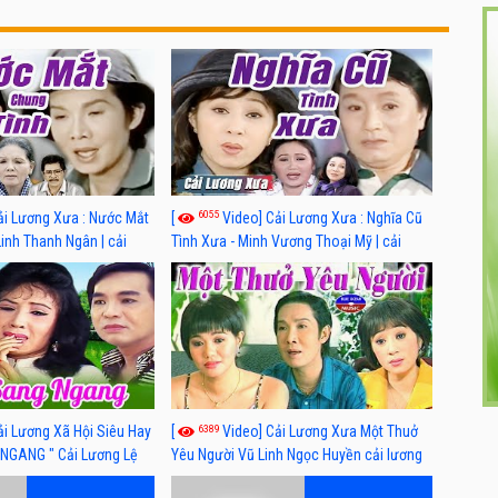
6055
ải Lương Xưa : Nước Mắt
[
Video] Cải Lương Xưa : Nghĩa Cũ
Linh Thanh Ngân | cải
Tình Xưa - Minh Vương Thoại Mỹ | cải
 nhất
lương xã hội hay nhất
6389
ải Lương Xã Hội Siêu Hay
[
Video] Cải Lương Xưa Một Thuở
NGANG " Cải Lương Lệ
Yêu Người Vũ Linh Ngọc Huyền cải lương
n, Hồng Nga
xã hội hay nhất