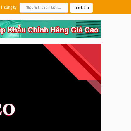
|
Đăng ký