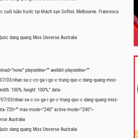
 cuối tuần trước tại khách sạn Sofitel, Melbourne. Francesca
oad="none" playsinline="" webkit-playsinline=""
/07/03/nhan-sa-c-co-ga-i-go-c-trung-quo-c-dang-quang-miss-
dth: 100%; height: 100%;" data-
/07/03/nhan-sa-c-co-ga-i-go-c-trung-quo-c-dang-quang-miss-
data-720="" max-mode="240" active-mode="240">
erse Australia