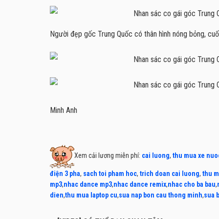
Người đẹp gốc Trung Quốc có thân hình nóng bỏng, cuốn 
Minh Anh
Xem cải lương miễn phí:
cai luong
,
thu mua xe nuo
điện 3 pha
,
sach toi pham hoc
,
trich doan cai luong
,
thu m
mp3
,
nhac dance mp3
,
nhac dance remix
,
nhac cho ba bau
,
dien
,
thu mua laptop cu
,
sua nap bon cau thong minh
,
sua 