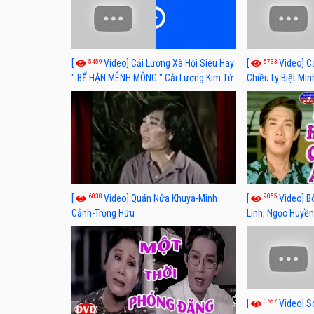
5459
5733
[
Video] Cải Lương Xã Hội Siêu Hay
[
Video] C
" BỂ HẬN MÊNH MÔNG " Cải Lương Kim Tử
Chiều Ly Biệt Min
Long, Thanh Ngân Hay Nhất
lương xã hội hay
6038
9055
[
Video] Quán Nửa Khuya-Minh
[
Video] B
Cảnh-Trọng Hữu
Linh, Ngọc Huyền
3657
[
Video] S