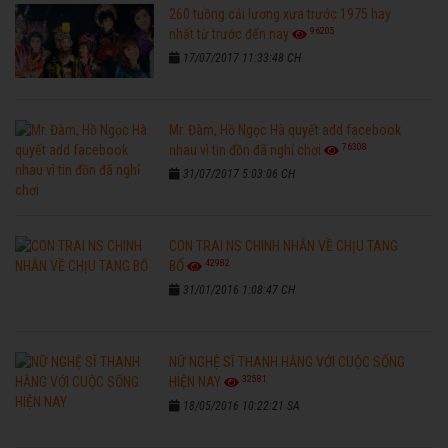
260 tuồng cải lương xưa trước 1975 hay
96205
nhất từ trước đến nay
17/07/2017 11:33:48 CH
Mr. Đàm, Hồ Ngọc Hà quyết add facebook
76308
nhau vì tin đồn đã nghỉ chơi
31/07/2017 5:03:06 CH
CON TRAI NS CHINH NHẪN VỀ CHỊU TANG
42982
BỐ
31/01/2016 1:08:47 CH
NỮ NGHỆ SĨ THANH HẰNG VỚI CUỘC SỐNG
32581
HIỆN NAY
18/05/2016 10:22:21 SA