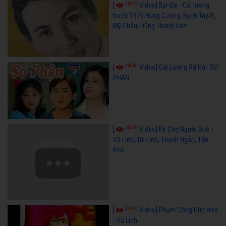
36023
[
Video] Bụi đời - Cải lương
trước 1975 Hùng Cường, Bạch Tuyết,
Mỹ Châu, Dũng Thanh Lâm
34585
[
Video] Cải Lương Xã Hội: SỐ
PHẬN
24592
[
Video] Kẻ Chợ Người Quê -
Vũ Linh, Tài Linh, Thanh Ngân, Tấn
Beo
23610
[
Video] Phạm Công Cúc Hoa
- Vũ Linh