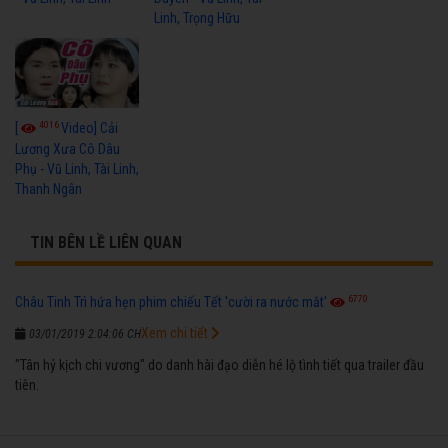
Linh, Trọng Hữu
4016
[
Video] Cải
Lương Xưa Cô Dâu
Phụ - Vũ Linh, Tài Linh,
Thanh Ngân
TIN BÊN LỀ LIÊN QUAN
6770
Châu Tinh Trì hứa hẹn phim chiếu Tết 'cười ra nước mắt'
Xem chi tiết
03/01/2019 2:04:06 CH
"Tân hỷ kịch chi vương" do danh hài đạo diễn hé lộ tình tiết qua trailer đầu
tiên.