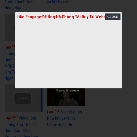
Thuỷ, Thanh Tuấn,
xã hội hay nhất
Hồng Nga
Like Fanpage Để Ủng Hộ Chúng Tôi Duy Trì Website
5462
5739
[
Video] Cải
[
Video] Cải
Lương Xã Hội Siêu
Lương Xưa Nước Mắt
Hay " BỂ HẬN MÊNH
Chiều Ly Biệt Minh
MÔNG " Cải Lương
Vương Tài Linh cải
Kim Tử Long, Thanh
lương xã hội hay nhất
Ngân Hay Nhất
Powered by
netcore.vn
6041
[
Video] Quán
6327
[
Video] Cải
Nửa Khuya-Minh
Cảnh-Trọng Hữu
Lương Xưa : Rồi 30
Năm Sau - Minh
Vương Lệ Thủy | cải