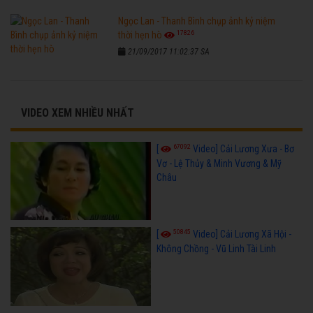
Ngọc Lan - Thanh Bình chụp ảnh kỷ niệm
17826
thời hẹn hò
21/09/2017 11:02:37 SA
VIDEO XEM NHIỀU NHẤT
67092
[
Video] Cải Lương Xưa - Bơ
Vơ - Lệ Thủy & Minh Vương & Mỹ
Châu
50845
[
Video] Cải Lương Xã Hội -
Không Chồng - Vũ Linh Tài Linh