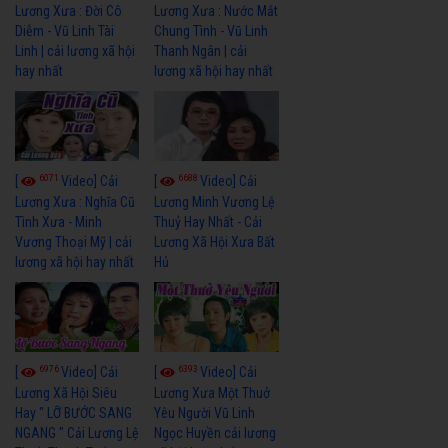
Lương Xưa : Đời Cô
Lương Xưa : Nước Mắt
Diễm - Vũ Linh Tài
Chung Tình - Vũ Linh
Linh | cải lương xã hội
Thanh Ngân | cải
hay nhất
lương xã hội hay nhất
6071
6688
[
Video] Cải
[
Video] Cải
Lương Xưa : Nghĩa Cũ
Lương Minh Vương Lệ
Tình Xưa - Minh
Thuỷ Hay Nhất - Cải
Vương Thoại Mỹ | cải
Lương Xã Hội Xưa Bất
lương xã hội hay nhất
Hủ
6976
6393
[
Video] Cải
[
Video] Cải
Lương Xã Hội Siêu
Lương Xưa Một Thuở
Hay " LỠ BƯỚC SANG
Yêu Người Vũ Linh
NGANG " Cải Lương Lệ
Ngọc Huyền cải lương