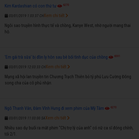
6270
Kim Kardashian có con thứ tư
Xem chi tiết
03/01/2019 1:03:37 CH
Ngôi sao truyền hình thực tế và chồng, Kanye West, nhờ người mang thai
hộ.
6591
'Em gái trà sữa' bị đồn ly hôn sau bê bối tình dục của chồng
Xem chi tiết
03/01/2019 12:03:33 CH
Mạng xã hội lan truyền tin Chương Trạch Thiên bỏ tỷ phú Lưu Cường Đông
song cha của cô phủ nhận.
6270
Ngô Thanh Vân, Đàm Vĩnh Hưng đi xem phim của Mỹ Tâm
Xem chi tiết
03/01/2019 11:03:00 SA
Nhiều sao dự buổi ra mắt phim "Chị trợ lý của anh" có nữ ca sĩ đóng chính,
tối 2/1.