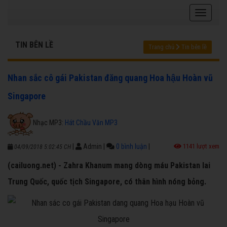
TIN BÊN LỀ
Trang chủ
Tin bên lề
Nhan sắc cô gái Pakistan đăng quang Hoa hậu Hoàn vũ
Singapore
Nhạc MP3:
Hát Chầu Văn MP3
|
Admin
|
0 bình luận
|
1141 lượt xem
04/09/2018 5:02:45 CH
(cailuong.net) - Zahra Khanum mang dòng máu Pakistan lai
Trung Quốc, quốc tịch Singapore, có thân hình nóng bỏng.