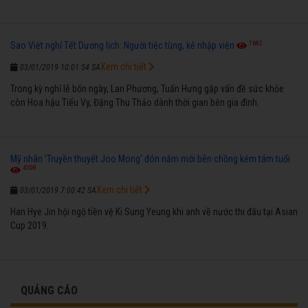
7682
Sao Việt nghỉ Tết Dương lịch: Người tiệc tùng, kẻ nhập viện
Xem chi tiết
03/01/2019 10:01:54 SA
Trong kỳ nghỉ lễ bốn ngày, Lan Phương, Tuấn Hưng gặp vấn đề sức khỏe
còn Hoa hậu Tiểu Vy, Đặng Thu Thảo dành thời gian bên gia đình.
Mỹ nhân 'Truyền thuyết Joo Mong' đón năm mới bên chồng kém tám tuổi
4508
Xem chi tiết
03/01/2019 7:00:42 SA
Han Hye Jin hội ngộ tiền vệ Ki Sung Yeung khi anh về nước thi đấu tại Asian
Cup 2019.
QUẢNG CÁO