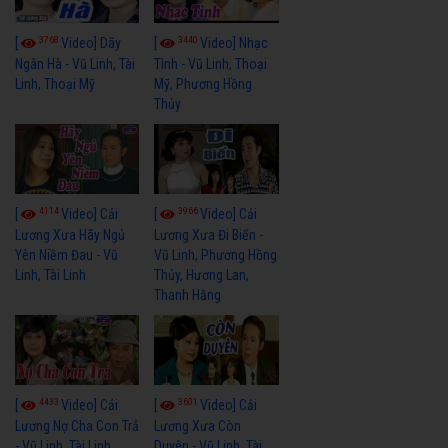
3768
3440
[
Video] Dãy
[
Video] Nhạc
Ngân Hà - Vũ Linh, Tài
Tình - Vũ Linh, Thoại
Linh, Thoại Mỹ
Mỹ, Phương Hồng
Thủy
4114
3966
[
Video] Cải
[
Video] Cải
Lương Xưa Hãy Ngủ
Lương Xưa Đi Biển -
Yên Niềm Đau - Vũ
Vũ Linh, Phương Hồng
Linh, Tài Linh
Thủy, Hương Lan,
Thanh Hằng
4433
3601
[
Video] Cải
[
Video] Cải
Lương Nợ Cha Con Trả
Lương Xưa Còn
- Vũ Linh, Tài Linh
Duyên - Vũ Linh, Tài