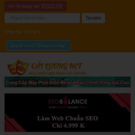
Liên hệ quảng cáo:
0932221090
Đăng nhập
|
Đăng ký
Chia sẻ video "Tôi yêu cải lương".