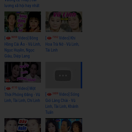
lương xã hội hay nhất
9059
7352
[
Video] Bông
[
Video] Khi
Hồng Cài Áo - Vũ Linh,
Hoa Trà Nở - Vũ Linh,
Ngọc Huyền, Ngọc
Tài Linh
Giàu, Diệp Lang
4110
[
Video] Một
3659
[
Video] Sóng
Thời Phóng Đãng - Vũ
Linh, Tài Linh, Chí Linh
Gió Làng Chài - Vũ
Linh, Tài Linh, Khánh
Tuấn