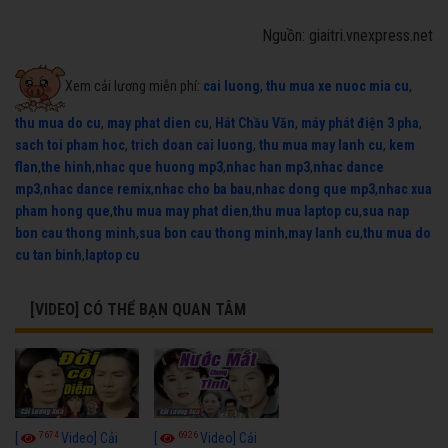
Nguồn: giaitri.vnexpress.net
Xem cải lương miễn phí:
cai luong
,
thu mua xe nuoc mia cu
,
thu mua do cu
,
may phat dien cu
,
Hát Chầu Văn
,
máy phát điện 3 pha
,
sach toi pham hoc
,
trich doan cai luong
,
thu mua may lanh cu
,
kem
flan
,
the hinh
,
nhac que huong mp3
,
nhac han mp3
,
nhac dance
mp3
,
nhac dance remix
,
nhac cho ba bau
,
nhac dong que mp3
,
nhac xua
pham hong que
,
thu mua may phat dien
,
thu mua laptop cu
,
sua nap
bon cau thong minh
,
sua bon cau thong minh
,
may lanh cu
,
thu mua do
cu tan binh
,
laptop cu
[VIDEO] CÓ THỂ BẠN QUAN TÂM
7674
6926
[
Video] Cải
[
Video] Cải