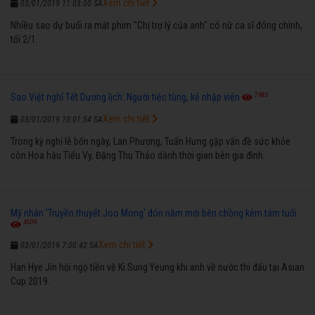
Xem chi tiết
03/01/2019 11:03:00 SA
Nhiều sao dự buổi ra mắt phim "Chị trợ lý của anh" có nữ ca sĩ đóng chính,
tối 2/1.
7683
Sao Việt nghỉ Tết Dương lịch: Người tiệc tùng, kẻ nhập viện
Xem chi tiết
03/01/2019 10:01:54 SA
Trong kỳ nghỉ lễ bốn ngày, Lan Phương, Tuấn Hưng gặp vấn đề sức khỏe
còn Hoa hậu Tiểu Vy, Đặng Thu Thảo dành thời gian bên gia đình.
Mỹ nhân 'Truyền thuyết Joo Mong' đón năm mới bên chồng kém tám tuổi
4509
Xem chi tiết
03/01/2019 7:00:42 SA
Han Hye Jin hội ngộ tiền vệ Ki Sung Yeung khi anh về nước thi đấu tại Asian
Cup 2019.