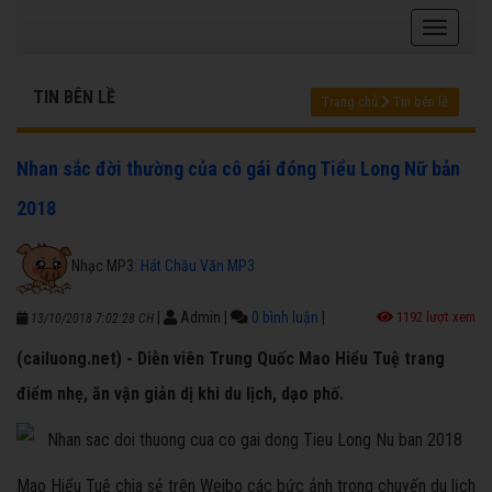
TIN BÊN LỀ
Trang chủ
Tin bên lề
Nhan sắc đời thường của cô gái đóng Tiểu Long Nữ bản
2018
Nhạc MP3:
Hát Chầu Văn MP3
|
Admin
|
0 bình luận
|
1192 lượt xem
13/10/2018 7:02:28 CH
(cailuong.net) - Diễn viên Trung Quốc Mao Hiểu Tuệ trang
điểm nhẹ, ăn vận giản dị khi du lịch, dạo phố.
Mao Hiểu Tuệ chia sẻ trên Weibo các bức ảnh trong chuyến du lịch