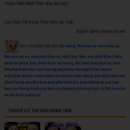
Huỳnh Hiểu Minh Than điêu đại hiệp
Lưu Diệc Phi trong
Thần điêu đại hiệp
.
Nguồn: giaitri.vnexpress.net
Xem cải lương miễn phí:
cai luong
,
thu mua xe nuoc mia cu
,
thu mua do cu
,
may phat dien cu
,
Hát Chầu Văn
,
máy phát điện 3 pha
,
sach toi pham hoc
,
trich doan cai luong
,
thu mua may lanh cu
,
kem
flan
,
the hinh
,
nhac que huong mp3
,
nhac han mp3
,
nhac dance
mp3
,
nhac dance remix
,
nhac cho ba bau
,
nhac dong que mp3
,
nhac xua
pham hong que
,
thu mua may phat dien
,
thu mua laptop cu
,
sua nap
bon cau thong minh
,
sua bon cau thong minh
,
may lanh cu
,
thu mua do
cu tan binh
,
laptop cu
[VIDEO] CÓ THỂ BẠN QUAN TÂM