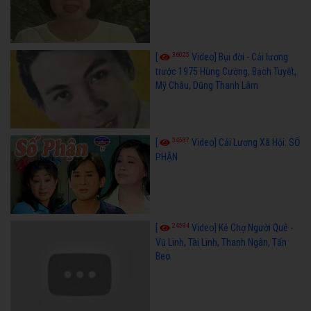
36025
[
Video] Bụi đời - Cải lương
trước 1975 Hùng Cường, Bạch Tuyết,
Mỹ Châu, Dũng Thanh Lâm
34587
[
Video] Cải Lương Xã Hội: SỐ
PHẬN
24594
[
Video] Kẻ Chợ Người Quê -
Vũ Linh, Tài Linh, Thanh Ngân, Tấn
Beo