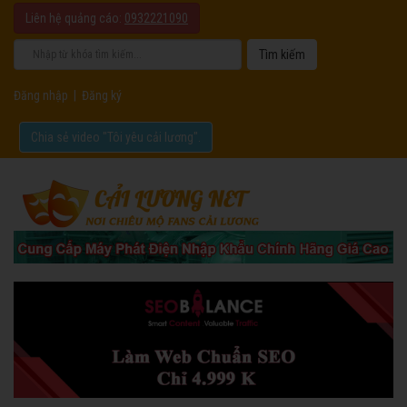
Liên hệ quảng cáo:
0932221090
Đăng nhập
|
Đăng ký
Chia sẻ video "Tôi yêu cải lương".