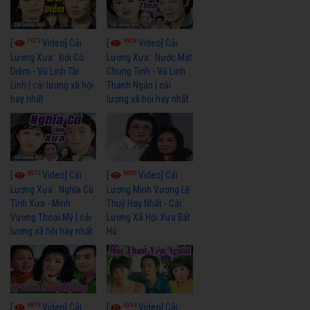
7675
6928
[
Video] Cải
[
Video] Cải
Lương Xưa : Đời Cô
Lương Xưa : Nước Mắt
Diễm - Vũ Linh Tài
Chung Tình - Vũ Linh
Linh | cải lương xã hội
Thanh Ngân | cải
hay nhất
lương xã hội hay nhất
6073
6690
[
Video] Cải
[
Video] Cải
Lương Xưa : Nghĩa Cũ
Lương Minh Vương Lệ
Tình Xưa - Minh
Thuỷ Hay Nhất - Cải
Vương Thoại Mỹ | cải
Lương Xã Hội Xưa Bất
lương xã hội hay nhất
Hủ
6979
6394
[
Video] Cải
[
Video] Cải