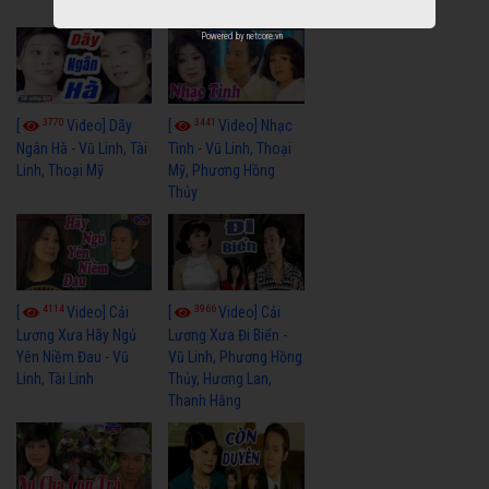
Tuấn
Powered by
netcore.vn
3770
3441
[
Video] Dãy
[
Video] Nhạc
Ngân Hà - Vũ Linh, Tài
Tình - Vũ Linh, Thoại
Linh, Thoại Mỹ
Mỹ, Phương Hồng
Thủy
4114
3966
[
Video] Cải
[
Video] Cải
Lương Xưa Hãy Ngủ
Lương Xưa Đi Biển -
Yên Niềm Đau - Vũ
Vũ Linh, Phương Hồng
Linh, Tài Linh
Thủy, Hương Lan,
Thanh Hằng