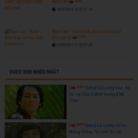
32582
HIỆN NAY
18/05/2016 10:22:21 SA
Ngọc Lan - Thanh Bình chụp ảnh kỷ niệm
17828
thời hẹn hò
21/09/2017 11:02:37 SA
VIDEO XEM NHIỀU NHẤT
67093
[
Video] Cải Lương Xưa - Bơ
Vơ - Lệ Thủy & Minh Vương & Mỹ
Châu
50846
[
Video] Cải Lương Xã Hội -
Không Chồng - Vũ Linh Tài Linh