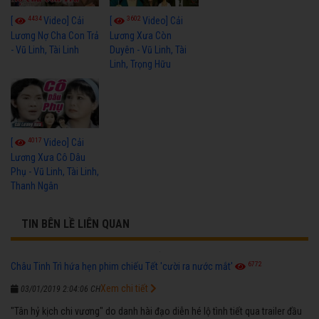
4434
3602
[
Video] Cải
[
Video] Cải
Lương Nợ Cha Con Trả
Lương Xưa Còn
- Vũ Linh, Tài Linh
Duyên - Vũ Linh, Tài
Linh, Trọng Hữu
4017
[
Video] Cải
Lương Xưa Cô Dâu
Phụ - Vũ Linh, Tài Linh,
Thanh Ngân
TIN BÊN LỀ LIÊN QUAN
6772
Châu Tinh Trì hứa hẹn phim chiếu Tết 'cười ra nước mắt'
Xem chi tiết
03/01/2019 2:04:06 CH
"Tân hỷ kịch chi vương" do danh hài đạo diễn hé lộ tình tiết qua trailer đầu