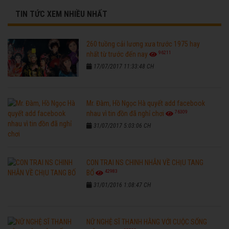
TIN TỨC XEM NHIỀU NHẤT
260 tuồng cải lương xưa trước 1975 hay
96211
nhất từ trước đến nay
17/07/2017 11:33:48 CH
Mr. Đàm, Hồ Ngọc Hà quyết add facebook
76309
nhau vì tin đồn đã nghỉ chơi
31/07/2017 5:03:06 CH
CON TRAI NS CHINH NHẪN VỀ CHỊU TANG
42983
BỐ
31/01/2016 1:08:47 CH
NỮ NGHỆ SĨ THANH HẰNG VỚI CUỘC SỐNG