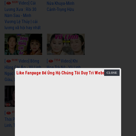
6328
[
Video] Cải
Nửa Khuya-Minh
Cảnh-Trọng Hữu
Lương Xưa : Rồi 30
Năm Sau - Minh
Vương Lệ Thủy | cải
lương xã hội hay nhất
9060
7354
[
Video] Bông
[
Video] Khi
Hồng Cài Áo - Vũ Linh,
Hoa Trà Nở - Vũ Linh,
Like Fanpage Để Ủng Hộ Chúng Tôi Duy Trì Website
Ngọc Huyền, Ngọc
Tài Linh
Giàu, Diệp Lang
4111
[
Video] Một
3659
[
Video] Sóng
Thời Phóng Đãng - Vũ
Linh, Tài Linh, Chí Linh
Gió Làng Chài - Vũ
Linh, Tài Linh, Khánh