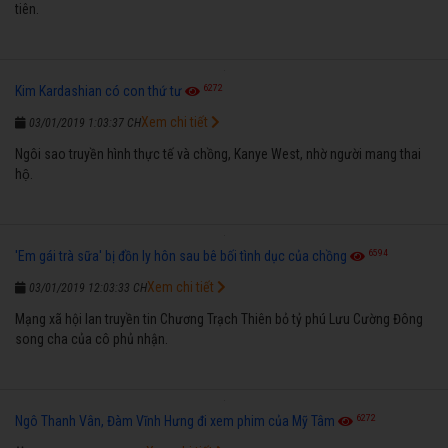
tiên.
6272
Kim Kardashian có con thứ tư
Xem chi tiết
03/01/2019 1:03:37 CH
Ngôi sao truyền hình thực tế và chồng, Kanye West, nhờ người mang thai
hộ.
6594
'Em gái trà sữa' bị đồn ly hôn sau bê bối tình dục của chồng
Xem chi tiết
03/01/2019 12:03:33 CH
Mạng xã hội lan truyền tin Chương Trạch Thiên bỏ tỷ phú Lưu Cường Đông
song cha của cô phủ nhận.
6272
Ngô Thanh Vân, Đàm Vĩnh Hưng đi xem phim của Mỹ Tâm