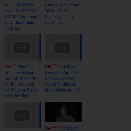
Lương Xã Hội Siêu
Lương Xưa Một Thuở
Hay " LỠ BƯỚC SANG
Yêu Người Vũ Linh
NGANG " Cải Lương Lệ
Ngọc Huyền cải lương
Thuỷ, Thanh Tuấn,
xã hội hay nhất
Hồng Nga
5464
5740
[
Video] Cải
[
Video] Cải
Lương Xã Hội Siêu
Lương Xưa Nước Mắt
Hay " BỂ HẬN MÊNH
Chiều Ly Biệt Minh
MÔNG " Cải Lương
Vương Tài Linh cải
Kim Tử Long, Thanh
lương xã hội hay nhất
Ngân Hay Nhất
6043
[
Video] Quán