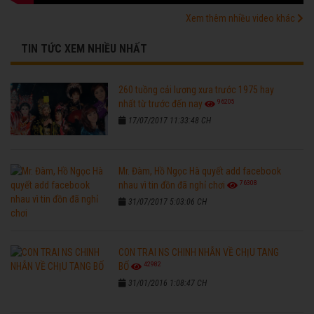
Xem thêm nhiều video khác
TIN TỨC XEM NHIỀU NHẤT
260 tuồng cải lương xưa trước 1975 hay
96205
nhất từ trước đến nay
17/07/2017 11:33:48 CH
Mr. Đàm, Hồ Ngọc Hà quyết add facebook
76308
nhau vì tin đồn đã nghỉ chơi
31/07/2017 5:03:06 CH
CON TRAI NS CHINH NHẪN VỀ CHỊU TANG
42982
BỐ
31/01/2016 1:08:47 CH