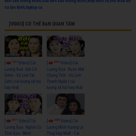
bon cau thong minh
,
sua bon cau thong minh
,
may lanh cu
,
thu mua do
cu tan binh
,
laptop cu
[VIDEO] CÓ THỂ BẠN QUAN TÂM
7674
6926
[
Video] Cải
[
Video] Cải
Lương Xưa : Đời Cô
Lương Xưa : Nước Mắt
Diễm - Vũ Linh Tài
Chung Tình - Vũ Linh
Linh | cải lương xã hội
Thanh Ngân | cải
hay nhất
lương xã hội hay nhất
6071
6688
[
Video] Cải
[
Video] Cải
Lương Xưa : Nghĩa Cũ
Lương Minh Vương Lệ
Tình Xưa - Minh
Thuỷ Hay Nhất - Cải