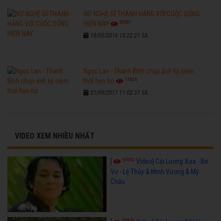
NỮ NGHỆ SĨ THANH HẰNG VỚI CUỘC SỐNG
32581
HIỆN NAY
18/05/2016 10:22:21 SA
Ngọc Lan - Thanh Bình chụp ảnh kỷ niệm
17826
thời hẹn hò
21/09/2017 11:02:37 SA
VIDEO XEM NHIỀU NHẤT
67092
[
Video] Cải Lương Xưa - Bơ
Vơ - Lệ Thủy & Minh Vương & Mỹ
Châu
50845