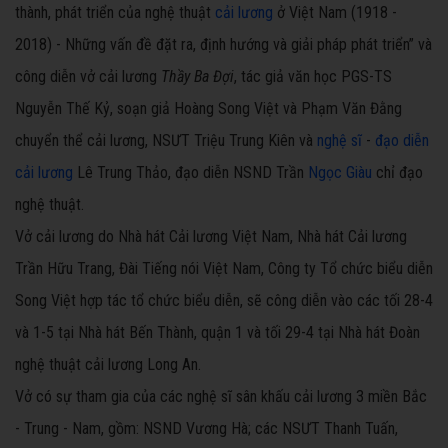
thành, phát triển của nghệ thuật
cải lương
ở Việt Nam (1918 -
2018) - Những vấn đề đặt ra, định hướng và giải pháp phát triển” và
công diễn vở cải lương
Thầy Ba Đợi
, tác giả văn học PGS-TS
Nguyễn Thế Kỷ, soạn giả Hoàng Song Việt và Phạm Văn Đằng
chuyển thể cải lương, NSƯT Triệu Trung Kiên và
nghệ sĩ
-
đạo diễn
cải lương
Lê Trung Thảo, đạo diễn NSND Trần
Ngọc Giàu
chỉ đạo
nghệ thuật.
Vở cải lương do Nhà hát Cải lương Việt Nam, Nhà hát Cải lương
Trần Hữu Trang, Đài Tiếng nói Việt Nam, Công ty Tổ chức biểu diễn
Song Việt hợp tác tổ chức biểu diễn, sẽ công diễn vào các tối 28-4
và 1-5 tại Nhà hát Bến Thành, quận 1 và tối 29-4 tại Nhà hát Đoàn
nghệ thuật cải lương Long An.
Vở có sự tham gia của các nghệ sĩ sân khấu cải lương 3 miền Bắc
- Trung - Nam, gồm: NSND Vương Hà; các NSƯT Thanh Tuấn,