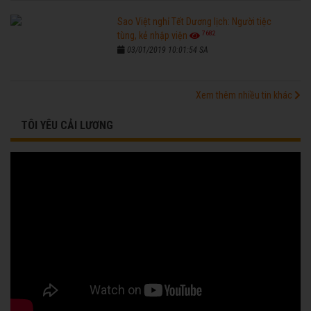
Sao Việt nghỉ Tết Dương lịch: Người tiệc
7682
tùng, kẻ nhập viện
03/01/2019 10:01:54 SA
Xem thêm nhiều tin khác
TÔI YÊU CẢI LƯƠNG