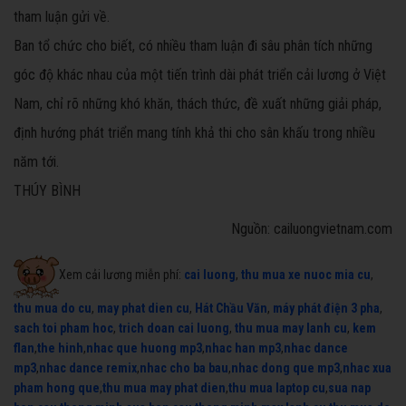
tham luận gửi về.
Ban tổ chức cho biết, có nhiều tham luận đi sâu phân tích những
góc độ khác nhau của một tiến trình dài phát triển cải lương ở Việt
Nam, chỉ rõ những khó khăn, thách thức, đề xuất những giải pháp,
định hướng phát triển mang tính khả thi cho sân khấu trong nhiều
năm tới.
THÚY BÌNH
Nguồn: cailuongvietnam.com
Xem cải lương miễn phí:
cai luong
,
thu mua xe nuoc mia cu
,
thu mua do cu
,
may phat dien cu
,
Hát Chầu Văn
,
máy phát điện 3 pha
,
sach toi pham hoc
,
trich doan cai luong
,
thu mua may lanh cu
,
kem
flan
,
the hinh
,
nhac que huong mp3
,
nhac han mp3
,
nhac dance
mp3
,
nhac dance remix
,
nhac cho ba bau
,
nhac dong que mp3
,
nhac xua
pham hong que
,
thu mua may phat dien
,
thu mua laptop cu
,
sua nap