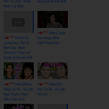
Kim Tử Long, Thanh
lương xã hội hay nhất
Ngân Hay Nhất
6041
[
Video] Quán
6327
[
Video] Cải
Nửa Khuya-Minh
Cảnh-Trọng Hữu
Lương Xưa : Rồi 30
Năm Sau - Minh
Vương Lệ Thủy | cải
lương xã hội hay nhất
9059
7352
[
Video] Bông
[
Video] Khi
Hồng Cài Áo - Vũ Linh,
Hoa Trà Nở - Vũ Linh,
Ngọc Huyền, Ngọc
Tài Linh
Giàu, Diệp Lang