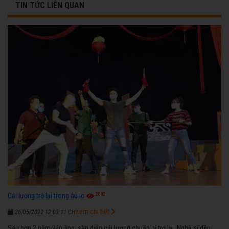
TIN TỨC LIÊN QUAN
2882
Cải lương trở lại trong âu lo
Xem chi tiết
26/05/2022 12:03:11 CH
Sau hơn 2 năm yên ắng, sàn diễn cải lương chuẩn bị trở lại. Nghệ sĩ đều