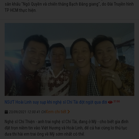
sân khấu "Ngô Quyền và chiến thắng Bạch Đằng giang", do Đài Truyền hình
TP HCM thực hiện.
3166
NSƯT Hoài Linh suy sụp khi nghệ sĩ Chí Tài đột ngột qua đời
Xem chi tiết
23/09/2021 12:00:41 CH
Nghệ sĩ Chí Thiện - anh trai nghệ sĩ Chí Tài, đang ở Mỹ - cho biết gia đình
đặt trọn niềm tin vào Việt Hương và Hoài Linh, để cả hai cùng lo thủ tục
đưa thi hài em trai ông về Mỹ sớm nhất có thể.