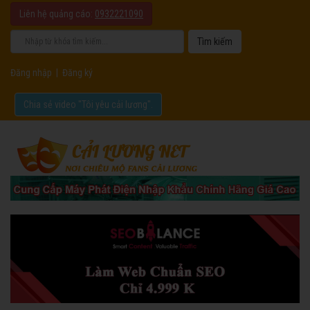
Liên hệ quảng cáo:
0932221090
Đăng nhập
|
Đăng ký
Chia sẻ video "Tôi yêu cải lương".