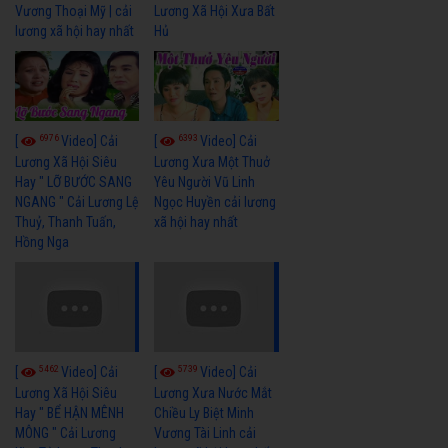
Vương Thoại Mỹ | cải
Lương Xã Hội Xưa Bất
lương xã hội hay nhất
Hủ
6976
6393
[
Video] Cải
[
Video] Cải
Lương Xã Hội Siêu
Lương Xưa Một Thuở
Hay " LỠ BƯỚC SANG
Yêu Người Vũ Linh
NGANG " Cải Lương Lệ
Ngọc Huyền cải lương
Thuỷ, Thanh Tuấn,
xã hội hay nhất
Hồng Nga
5462
5739
[
Video] Cải
[
Video] Cải
Lương Xã Hội Siêu
Lương Xưa Nước Mắt
Hay " BỂ HẬN MÊNH
Chiều Ly Biệt Minh
MÔNG " Cải Lương
Vương Tài Linh cải