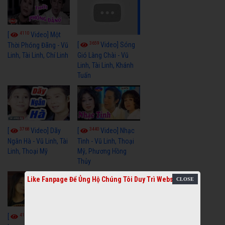
4110
[
Video] Một
3659
[
Video] Sóng
Thời Phóng Đãng - Vũ
Linh, Tài Linh, Chí Linh
Gió Làng Chài - Vũ
Linh, Tài Linh, Khánh
Tuấn
3768
3440
[
Video] Dãy
[
Video] Nhạc
Ngân Hà - Vũ Linh, Tài
Tình - Vũ Linh, Thoại
Linh, Thoại Mỹ
Mỹ, Phương Hồng
Thủy
Like Fanpage Để Ủng Hộ Chúng Tôi Duy Trì Website
4114
3966
[
Video] Cải
[
Video] Cải