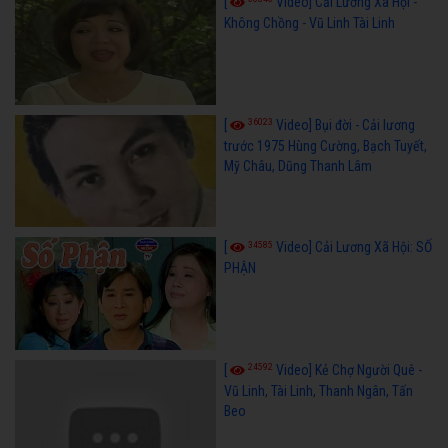
[
Video] Cải Lương Xã Hội -
Không Chồng - Vũ Linh Tài Linh
36023
[
Video] Bụi đời - Cải lương
trước 1975 Hùng Cường, Bạch Tuyết,
Mỹ Châu, Dũng Thanh Lâm
34585
[
Video] Cải Lương Xã Hội: SỐ
PHẬN
24592
[
Video] Kẻ Chợ Người Quê -
Vũ Linh, Tài Linh, Thanh Ngân, Tấn
Beo