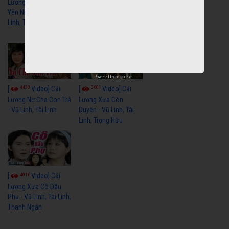
Lương Xưa Hãy Ngủ
Lương Xưa Đi Biển -
Yên Niềm Đau - Vũ
Vũ Linh, Phương Hồng
Linh, Tài Linh
Thủy, Hương Lan,
Thanh Hằng
Powered by
netcore.vn
4433
3601
[
Video] Cải
[
Video] Cải
Lương Nợ Cha Con Trả
Lương Xưa Còn
- Vũ Linh, Tài Linh
Duyên - Vũ Linh, Tài
Linh, Trọng Hữu
4016
[
Video] Cải
Lương Xưa Cô Dâu
Phụ - Vũ Linh, Tài Linh,
Thanh Ngân