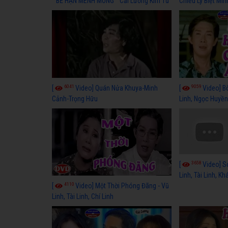
" BỂ HẬN MÊNH MÔNG " Cải Lương Kim Tử
Chiều Ly Biệt Min
Long, Thanh Ngân Hay Nhất
lương xã hội hay
6041
9059
[
Video] Quán Nửa Khuya-Minh
[
Video] B
Cảnh-Trọng Hữu
Linh, Ngọc Huyền
3658
[
Video] S
Linh, Tài Linh, K
4110
[
Video] Một Thời Phóng Đãng - Vũ
Linh, Tài Linh, Chí Linh