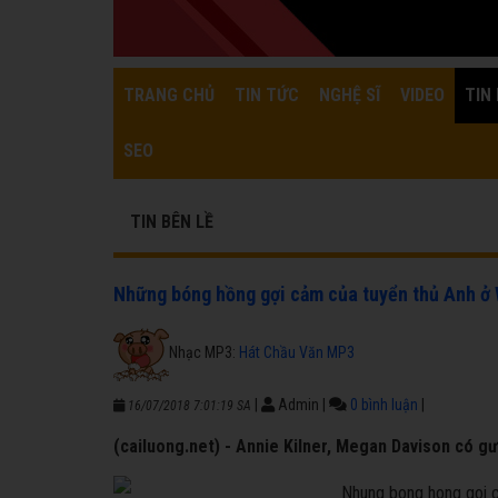
TRANG CHỦ
TIN TỨC
NGHỆ SĨ
VIDEO
TIN 
SEO
TIN BÊN LỀ
Những bóng hồng gợi cảm của tuyển thủ Anh ở
Nhạc MP3:
Hát Chầu Văn MP3
|
Admin
|
0 bình luận
|
16/07/2018 7:01:19 SA
(cailuong.net) - Annie Kilner, Megan Davison có gư