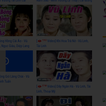
h Vương Tài Linh cải
Năm Sau - Minh Vương Lệ Thủy | cải lương
 nhất
xã hội hay nhất
7352
ông Hồng Cài Áo - Vũ
[
Video] Khi Hoa Trà Nở - Vũ Linh,
, Ngọc Giàu, Diệp Lang
Tài Linh
óng Gió Làng Chài - Vũ
hánh Tuấn
3768
[
Video] Dãy Ngân Hà - Vũ Linh, Tài
Linh, Thoại Mỹ