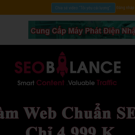
Đăng nhập
Chia sẻ video "Tôi yêu cải lương".