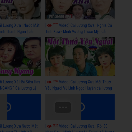
6070
ải Lương Xưa : Nước Mắt
[
Video] Cải Lương Xưa : Nghĩa Cũ
Linh Thanh Ngân | cải
Tình Xưa - Minh Vương Thoại Mỹ | cải
 nhất
lương xã hội hay nhất
6392
ải Lương Xã Hội Siêu Hay
[
Video] Cải Lương Xưa Một Thuở
NGANG " Cải Lương Lệ
Yêu Người Vũ Linh Ngọc Huyền cải lương
n, Hồng Nga
xã hội hay nhất
6325
ải Lương Xưa Nước Mắt
[
Video] Cải Lương Xưa : Rồi 30