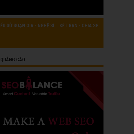
IỂU SỬ SOẠN GIẢ - NGHỆ SĨ
KẾT BẠN - CHIA SẺ
QUẢNG CÁO