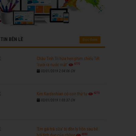
TIN BÊN LỀ
Đọc thêm
Châu Tinh Trì hứa hẹn phim chiếu Tết
6770
'cười ra nước mắt'
03/01/2019 2:04:06 CH
6270
Kim Kardashian có con thứ tư
03/01/2019 1:03:37 CH
'Em gái trà sữa' bị đồn ly hôn sau bê
6590
bối tình dục của chồng