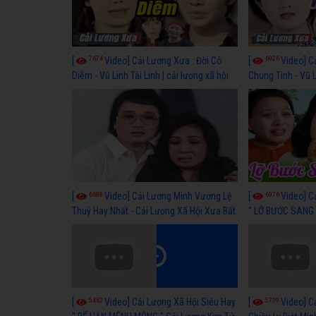
7674
6926
[
Video] Cải Lương Xưa : Đời Cô
[
Video] C
Diễm - Vũ Linh Tài Linh | cải lương xã hội
Chung Tình - Vũ 
hay nhất
lương xã hội hay
6688
6976
[
Video] Cải Lương Minh Vương Lệ
[
Video] C
Thuỷ Hay Nhất - Cải Lương Xã Hội Xưa Bất
" LỠ BƯỚC SANG 
Hủ
Thuỷ, Thanh Tuấ
5462
5739
[
Video] Cải Lương Xã Hội Siêu Hay
[
Video] C