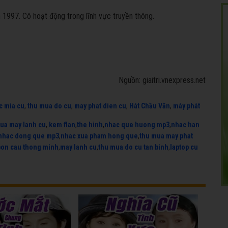
m 1997. Cô hoạt động trong lĩnh vực truyền thông.
Nguồn: giaitri.vnexpress.net
c mia cu
,
thu mua do cu
,
may phat dien cu
,
Hát Chầu Văn
,
máy phát
ua may lanh cu
,
kem flan
,
the hinh
,
nhac que huong mp3
,
nhac han
nhac dong que mp3
,
nhac xua pham hong que
,
thu mua may phat
bon cau thong minh
,
may lanh cu
,
thu mua do cu tan binh
,
laptop cu