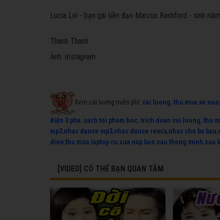
Lucia Loi - bạn gái tiền đạo Marcus Rashford - sinh nă
Thanh Thanh
Ảnh:
Instagram
Xem cải lương miễn phí:
cai luong
,
thu mua xe nuo
điện 3 pha
,
sach toi pham hoc
,
trich doan cai luong
,
thu m
mp3
,
nhac dance mp3
,
nhac dance remix
,
nhac cho ba bau
,
dien
,
thu mua laptop cu
,
sua nap bon cau thong minh
,
sua 
[VIDEO] CÓ THỂ BẠN QUAN TÂM