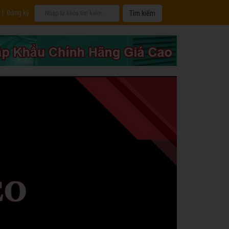
|
Đăng ký