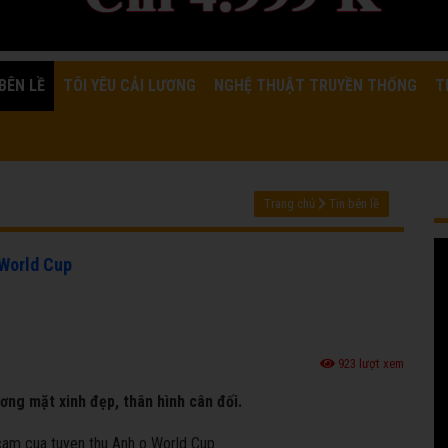
BÊN LỀ
TÔI YÊU CẢI LƯƠNG
NGHỆ THUẬT TRUYỀN THỐNG
T
Trang chủ
Tin bên lề
 World Cup
923 lượt xem
ơng mặt xinh đẹp, thân hình cân đối.