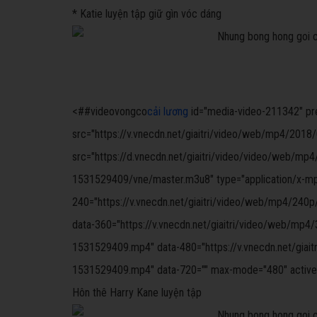
* Katie luyện tập giữ gìn vóc dáng
<##videovongco
cải lương
id="media-video-211342" prelo
src="https://v.vnecdn.net/giaitri/video/web/mp4/201
src="https://d.vnecdn.net/giaitri/video/video/web/mp4
1531529409/vne/master.m3u8" type="application/x-mpeg
240="https://v.vnecdn.net/giaitri/video/web/mp4/240
data-360="https://v.vnecdn.net/giaitri/video/web/mp4
1531529409.mp4" data-480="https://v.vnecdn.net/giai
1531529409.mp4" data-720="" max-mode="480" activ
Hôn thê Harry Kane luyện tập