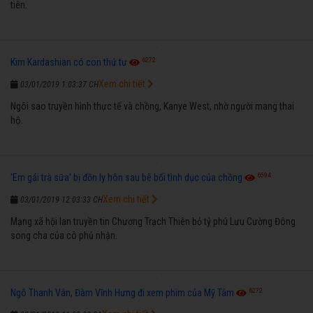
tiên.
6272
Kim Kardashian có con thứ tư
Xem chi tiết
03/01/2019 1:03:37 CH
Ngôi sao truyền hình thực tế và chồng, Kanye West, nhờ người mang thai
hộ.
6594
'Em gái trà sữa' bị đồn ly hôn sau bê bối tình dục của chồng
Xem chi tiết
03/01/2019 12:03:33 CH
Mạng xã hội lan truyền tin Chương Trạch Thiên bỏ tỷ phú Lưu Cường Đông
song cha của cô phủ nhận.
6272
Ngô Thanh Vân, Đàm Vĩnh Hưng đi xem phim của Mỹ Tâm