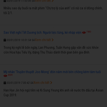
Xem chi tiết
03/01/2019 11:03:00 SA
Nhiều sao dự buổi ra mắt phim "Chị trợ lý của anh" có nữ ca sĩ đóng chính,
tối 2/1.
7683
Sao Việt nghỉ Tết Dương lịch: Người tiệc tùng, kẻ nhập viện
Xem chi tiết
03/01/2019 10:01:54 SA
Trong kỳ nghỉ lễ bốn ngày, Lan Phương, Tuấn Hưng gặp vấn đề sức khỏe
còn Hoa hậu Tiểu Vy, Đặng Thu Thảo dành thời gian bên gia đình.
Mỹ nhân 'Truyền thuyết Joo Mong' đón năm mới bên chồng kém tám tuổi
4509
Xem chi tiết
03/01/2019 7:00:42 SA
Han Hye Jin hội ngộ tiền vệ Ki Sung Yeung khi anh về nước thi đấu tại Asian
Cup 2019.