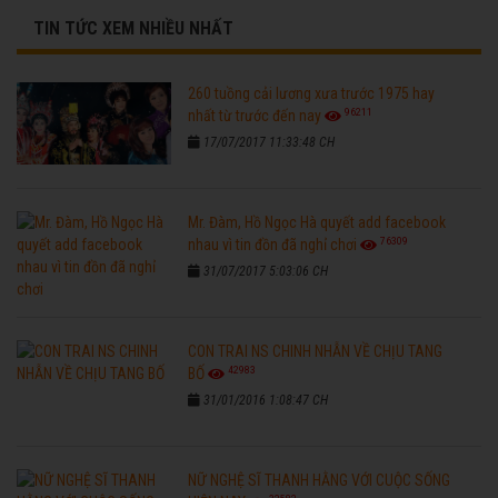
TIN TỨC XEM NHIỀU NHẤT
260 tuồng cải lương xưa trước 1975 hay
96211
nhất từ trước đến nay
17/07/2017 11:33:48 CH
Mr. Đàm, Hồ Ngọc Hà quyết add facebook
76309
nhau vì tin đồn đã nghỉ chơi
31/07/2017 5:03:06 CH
CON TRAI NS CHINH NHẪN VỀ CHỊU TANG
42983
BỐ
31/01/2016 1:08:47 CH
NỮ NGHỆ SĨ THANH HẰNG VỚI CUỘC SỐNG