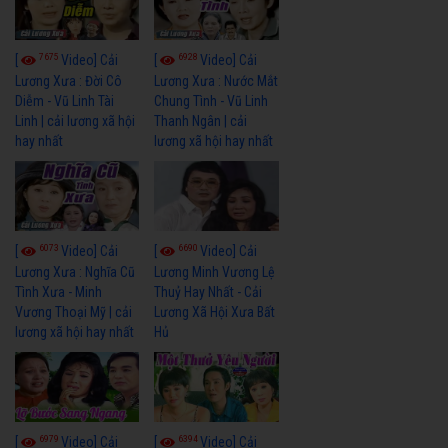
7675
6928
[
Video] Cải
[
Video] Cải
Lương Xưa : Đời Cô
Lương Xưa : Nước Mắt
Diễm - Vũ Linh Tài
Chung Tình - Vũ Linh
Linh | cải lương xã hội
Thanh Ngân | cải
hay nhất
lương xã hội hay nhất
6073
6690
[
Video] Cải
[
Video] Cải
Lương Xưa : Nghĩa Cũ
Lương Minh Vương Lệ
Tình Xưa - Minh
Thuỷ Hay Nhất - Cải
Vương Thoại Mỹ | cải
Lương Xã Hội Xưa Bất
lương xã hội hay nhất
Hủ
6979
6394
[
Video] Cải
[
Video] Cải