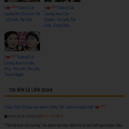
4434
3602
[
Video] Cải
[
Video] Cải
Lương Nợ Cha Con Trả
Lương Xưa Còn
- Vũ Linh, Tài Linh
Duyên - Vũ Linh, Tài
Linh, Trọng Hữu
4017
[
Video] Cải
Lương Xưa Cô Dâu
Phụ - Vũ Linh, Tài Linh,
Thanh Ngân
TIN BÊN LỀ LIÊN QUAN
6772
Châu Tinh Trì hứa hẹn phim chiếu Tết 'cười ra nước mắt'
Xem chi tiết
03/01/2019 2:04:06 CH
"Tân hỷ kịch chi vương" do danh hài đạo diễn hé lộ tình tiết qua trailer đầu