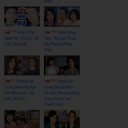
Tuấn
3770
3441
[
Video] Dãy
[
Video] Nhạc
Ngân Hà - Vũ Linh, Tài
Tình - Vũ Linh, Thoại
Linh, Thoại Mỹ
Mỹ, Phương Hồng
Thủy
4114
3966
[
Video] Cải
[
Video] Cải
Lương Xưa Hãy Ngủ
Lương Xưa Đi Biển -
Yên Niềm Đau - Vũ
Vũ Linh, Phương Hồng
Linh, Tài Linh
Thủy, Hương Lan,
Thanh Hằng