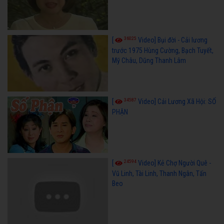
36025
[
Video] Bụi đời - Cải lương
trước 1975 Hùng Cường, Bạch Tuyết,
Mỹ Châu, Dũng Thanh Lâm
34587
[
Video] Cải Lương Xã Hội: SỐ
PHẬN
24594
[
Video] Kẻ Chợ Người Quê -
Vũ Linh, Tài Linh, Thanh Ngân, Tấn
Beo