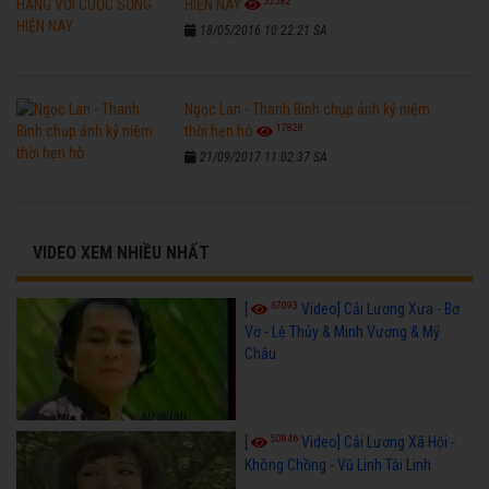
32582
HIỆN NAY
18/05/2016 10:22:21 SA
Ngọc Lan - Thanh Bình chụp ảnh kỷ niệm
17828
thời hẹn hò
21/09/2017 11:02:37 SA
VIDEO XEM NHIỀU NHẤT
67093
[
Video] Cải Lương Xưa - Bơ
Vơ - Lệ Thủy & Minh Vương & Mỹ
Châu
50846
[
Video] Cải Lương Xã Hội -
Không Chồng - Vũ Linh Tài Linh