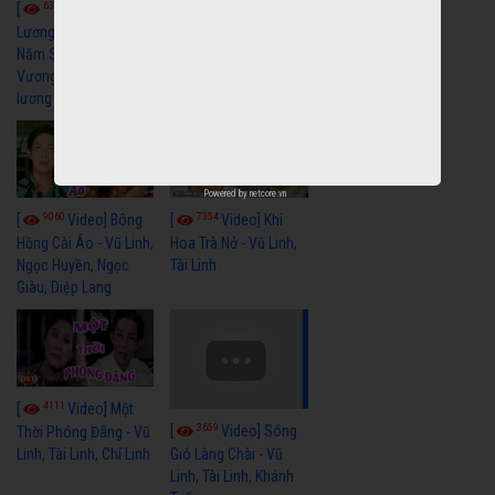
6328
[
Video] Cải
Nửa Khuya-Minh
Cảnh-Trọng Hữu
Lương Xưa : Rồi 30
Năm Sau - Minh
Vương Lệ Thủy | cải
lương xã hội hay nhất
Powered by
netcore.vn
9060
7354
[
Video] Bông
[
Video] Khi
Hồng Cài Áo - Vũ Linh,
Hoa Trà Nở - Vũ Linh,
Ngọc Huyền, Ngọc
Tài Linh
Giàu, Diệp Lang
4111
[
Video] Một
3659
[
Video] Sóng
Thời Phóng Đãng - Vũ
Linh, Tài Linh, Chí Linh
Gió Làng Chài - Vũ
Linh, Tài Linh, Khánh