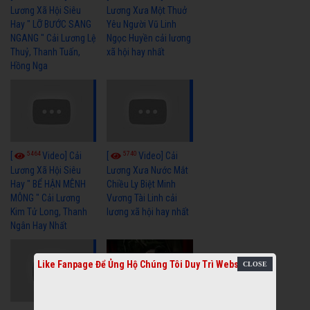
Lương Xã Hội Siêu
Lương Xưa Một Thuở
Hay " LỠ BƯỚC SANG
Yêu Người Vũ Linh
NGANG " Cải Lương Lệ
Ngọc Huyền cải lương
Thuỷ, Thanh Tuấn,
xã hội hay nhất
Hồng Nga
5464
5740
[
Video] Cải
[
Video] Cải
Lương Xã Hội Siêu
Lương Xưa Nước Mắt
Hay " BỂ HẬN MÊNH
Chiều Ly Biệt Minh
MÔNG " Cải Lương
Vương Tài Linh cải
Kim Tử Long, Thanh
lương xã hội hay nhất
Ngân Hay Nhất
Like Fanpage Để Ủng Hộ Chúng Tôi Duy Trì Website
6043
[
Video] Quán