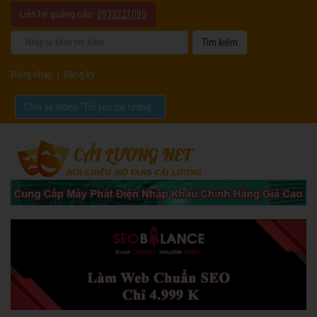
Liên hệ quảng cáo:
0932221090
Đăng nhập
|
Đăng ký
Chia sẻ video "Tôi yêu cải lương".