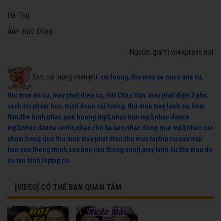
Hà Thu
Ảnh:
Đức Đồng
Nguồn: giaitri.vnexpress.net
Xem cải lương miễn phí:
cai luong
,
thu mua xe nuoc mia cu
,
thu mua do cu
,
may phat dien cu
,
Hát Chầu Văn
,
máy phát điện 3 pha
,
sach toi pham hoc
,
trich doan cai luong
,
thu mua may lanh cu
,
kem
flan
,
the hinh
,
nhac que huong mp3
,
nhac han mp3
,
nhac dance
mp3
,
nhac dance remix
,
nhac cho ba bau
,
nhac dong que mp3
,
nhac xua
pham hong que
,
thu mua may phat dien
,
thu mua laptop cu
,
sua nap
bon cau thong minh
,
sua bon cau thong minh
,
may lanh cu
,
thu mua do
cu tan binh
,
laptop cu
[VIDEO] CÓ THỂ BẠN QUAN TÂM