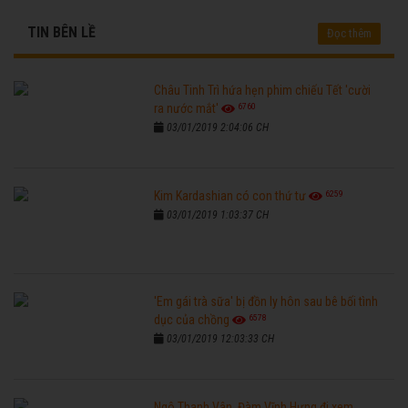
TIN BÊN LỀ
Đọc thêm
Châu Tinh Trì hứa hẹn phim chiếu Tết 'cười
6760
ra nước mắt'
03/01/2019 2:04:06 CH
6259
Kim Kardashian có con thứ tư
03/01/2019 1:03:37 CH
'Em gái trà sữa' bị đồn ly hôn sau bê bối tình
6578
dục của chồng
03/01/2019 12:03:33 CH
Ngô Thanh Vân, Đàm Vĩnh Hưng đi xem