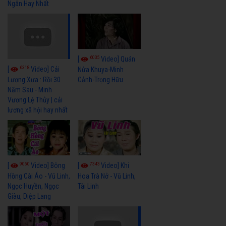
Ngân Hay Nhất
6035
[
Video] Quán
6318
[
Video] Cải
Nửa Khuya-Minh
Cảnh-Trọng Hữu
Lương Xưa : Rồi 30
Năm Sau - Minh
Vương Lệ Thủy | cải
lương xã hội hay nhất
9050
7343
[
Video] Bông
[
Video] Khi
Hồng Cài Áo - Vũ Linh,
Hoa Trà Nở - Vũ Linh,
Ngọc Huyền, Ngọc
Tài Linh
Giàu, Diệp Lang