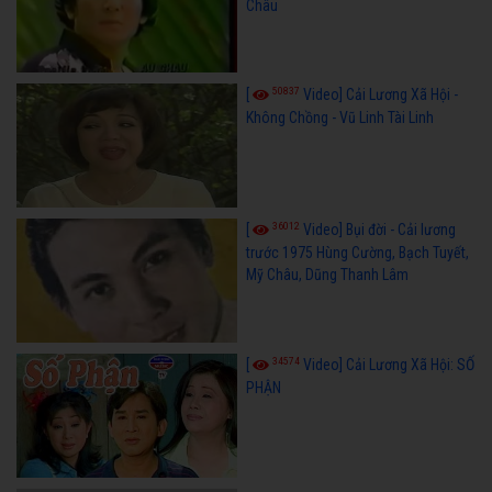
Châu
50837
[
Video] Cải Lương Xã Hội -
Không Chồng - Vũ Linh Tài Linh
36012
[
Video] Bụi đời - Cải lương
trước 1975 Hùng Cường, Bạch Tuyết,
Mỹ Châu, Dũng Thanh Lâm
34574
[
Video] Cải Lương Xã Hội: SỐ
PHẬN