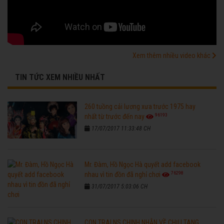
Xem thêm nhiều video khác
TIN TỨC XEM NHIỀU NHẤT
260 tuồng cải lương xưa trước 1975 hay
96193
nhất từ trước đến nay
17/07/2017 11:33:48 CH
Mr. Đàm, Hồ Ngọc Hà quyết add facebook
76298
nhau vì tin đồn đã nghỉ chơi
31/07/2017 5:03:06 CH
CON TRAI NS CHINH NHẪN VỀ CHỊU TANG