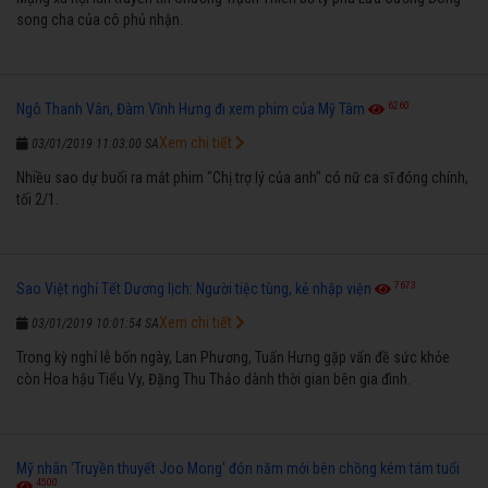
song cha của cô phủ nhận.
6260
Ngô Thanh Vân, Đàm Vĩnh Hưng đi xem phim của Mỹ Tâm
Xem chi tiết
03/01/2019 11:03:00 SA
Nhiều sao dự buổi ra mắt phim "Chị trợ lý của anh" có nữ ca sĩ đóng chính,
tối 2/1.
7673
Sao Việt nghỉ Tết Dương lịch: Người tiệc tùng, kẻ nhập viện
Xem chi tiết
03/01/2019 10:01:54 SA
Trong kỳ nghỉ lễ bốn ngày, Lan Phương, Tuấn Hưng gặp vấn đề sức khỏe
còn Hoa hậu Tiểu Vy, Đặng Thu Thảo dành thời gian bên gia đình.
Mỹ nhân 'Truyền thuyết Joo Mong' đón năm mới bên chồng kém tám tuổi
4500