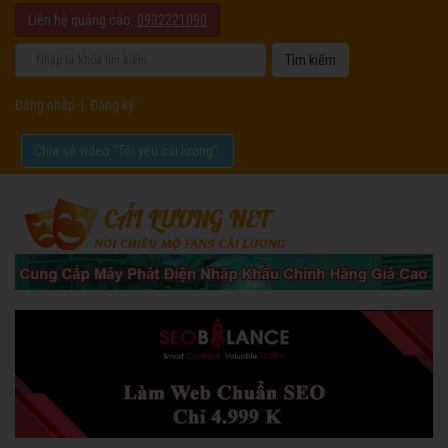
Liên hệ quảng cáo:
0932221090
Đăng nhập
|
Đăng ký
Chia sẻ video "Tôi yêu cải lương".