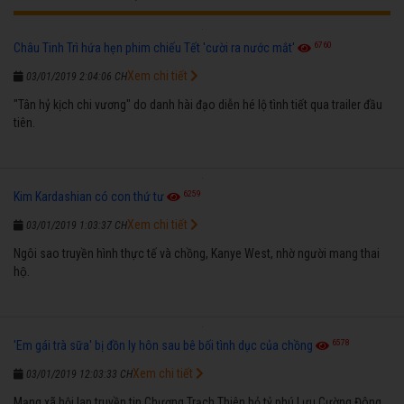
6760
Châu Tinh Trì hứa hẹn phim chiếu Tết 'cười ra nước mắt'
Xem chi tiết
03/01/2019 2:04:06 CH
"Tân hỷ kịch chi vương" do danh hài đạo diễn hé lộ tình tiết qua trailer đầu
tiên.
6259
Kim Kardashian có con thứ tư
Xem chi tiết
03/01/2019 1:03:37 CH
Ngôi sao truyền hình thực tế và chồng, Kanye West, nhờ người mang thai
hộ.
6578
'Em gái trà sữa' bị đồn ly hôn sau bê bối tình dục của chồng
Xem chi tiết
03/01/2019 12:03:33 CH
Mạng xã hội lan truyền tin Chương Trạch Thiên bỏ tỷ phú Lưu Cường Đông