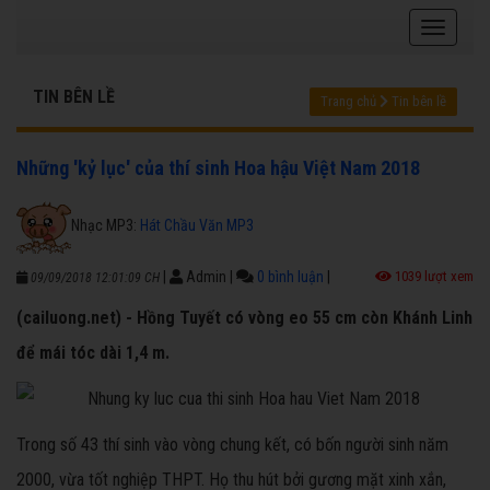
TIN BÊN LỀ
Trang chủ
Tin bên lề
Những 'kỷ lục' của thí sinh Hoa hậu Việt Nam 2018
Nhạc MP3:
Hát Chầu Văn MP3
|
Admin
|
0 bình luận
|
1039 lượt xem
09/09/2018 12:01:09 CH
(cailuong.net) - Hồng Tuyết có vòng eo 55 cm còn Khánh Linh
để mái tóc dài 1,4 m.
Trong số 43 thí sinh vào vòng chung kết, có bốn người sinh năm
2000, vừa tốt nghiệp THPT. Họ thu hút bởi gương mặt xinh xắn,