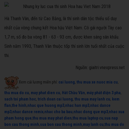
Hà Thanh Vân, đến từ Cao Bằng, là thí sinh dân tộc thiểu số duy
nhất của vòng chung kết Hoa hậu Việt Nam. Cô gái người Tày cao
1,7 m, số đo ba vòng 81 - 63 - 93 cm, được khen sáng sân khấu.
Sinh năm 1993, Thanh Vân thuộc tốp thí sinh lớn tuổi nhất của cuộc
thi.
Nguồn: giaitri.vnexpress.net
Xem cải lương miễn phí:
cai luong
,
thu mua xe nuoc mia cu
,
thu mua do cu
,
may phat dien cu
,
Hát Chầu Văn
,
máy phát điện 3 pha
,
sach toi pham hoc
,
trich doan cai luong
,
thu mua may lanh cu
,
kem
flan
,
the hinh
,
nhac que huong mp3
,
nhac han mp3
,
nhac dance
mp3
,
nhac dance remix
,
nhac cho ba bau
,
nhac dong que mp3
,
nhac xua
pham hong que
,
thu mua may phat dien
,
thu mua laptop cu
,
sua nap
bon cau thong minh
,
sua bon cau thong minh
,
may lanh cu
,
thu mua do