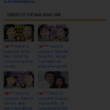
cu tan binh
,
laptop cu
[VIDEO] CÓ THỂ BẠN QUAN TÂM
7658
6909
[
Video] Cải
[
Video] Cải
Lương Xưa : Đời Cô
Lương Xưa : Nước Mắt
Diễm - Vũ Linh Tài
Chung Tình - Vũ Linh
Linh | cải lương xã hội
Thanh Ngân | cải
hay nhất
lương xã hội hay nhất
6047
6674
[
Video] Cải
[
Video] Cải
Lương Xưa : Nghĩa Cũ
Lương Minh Vương Lệ
Tình Xưa - Minh
Thuỷ Hay Nhất - Cải
Vương Thoại Mỹ | cải
Lương Xã Hội Xưa Bất