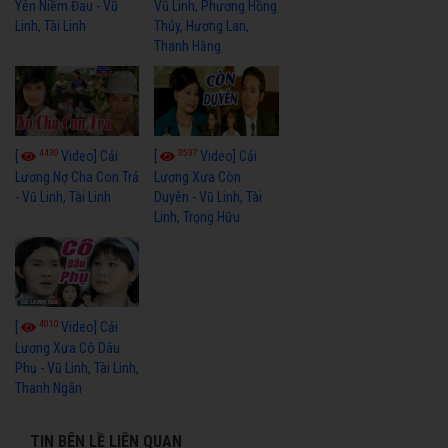
Yên Niềm Đau - Vũ
Vũ Linh, Phương Hồng
Linh, Tài Linh
Thủy, Hương Lan,
Thanh Hằng
4430
3597
[
Video] Cải
[
Video] Cải
Lương Nợ Cha Con Trả
Lương Xưa Còn
- Vũ Linh, Tài Linh
Duyên - Vũ Linh, Tài
Linh, Trọng Hữu
4010
[
Video] Cải
Lương Xưa Cô Dâu
Phụ - Vũ Linh, Tài Linh,
Thanh Ngân
TIN BÊN LỀ LIÊN QUAN