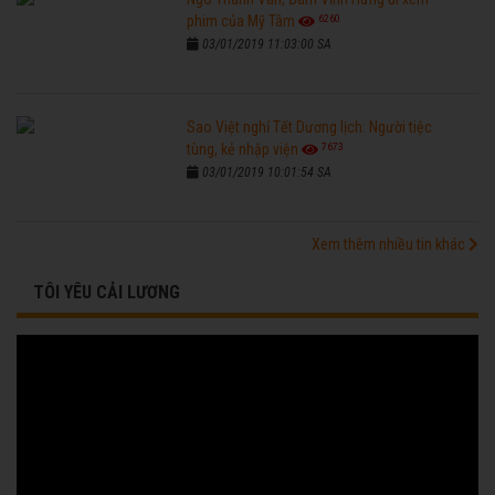
6260
phim của Mỹ Tâm
03/01/2019 11:03:00 SA
Sao Việt nghỉ Tết Dương lịch: Người tiệc
7673
tùng, kẻ nhập viện
03/01/2019 10:01:54 SA
Xem thêm nhiều tin khác
TÔI YÊU CẢI LƯƠNG