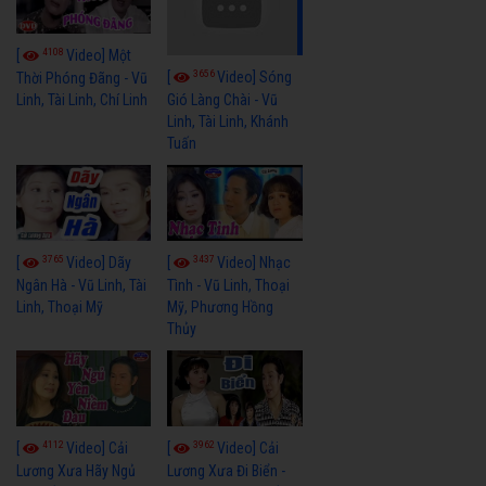
4108
[
Video] Một
3656
[
Video] Sóng
Thời Phóng Đãng - Vũ
Linh, Tài Linh, Chí Linh
Gió Làng Chài - Vũ
Linh, Tài Linh, Khánh
Tuấn
3765
3437
[
Video] Dãy
[
Video] Nhạc
Ngân Hà - Vũ Linh, Tài
Tình - Vũ Linh, Thoại
Linh, Thoại Mỹ
Mỹ, Phương Hồng
Thủy
4112
3962
[
Video] Cải
[
Video] Cải
Lương Xưa Hãy Ngủ
Lương Xưa Đi Biển -