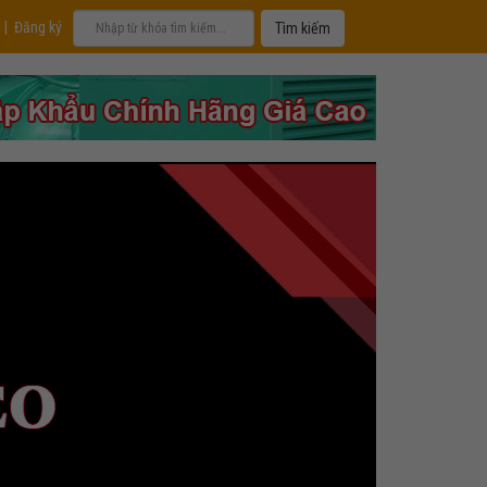
|
Đăng ký