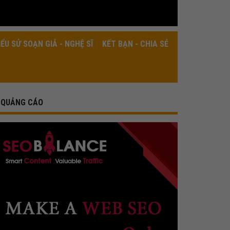
IỂU SỬ SOẠN GIẢ - NGHỆ SĨ
KẾT BẠN - CHIA SẺ
QUẢNG CÁO