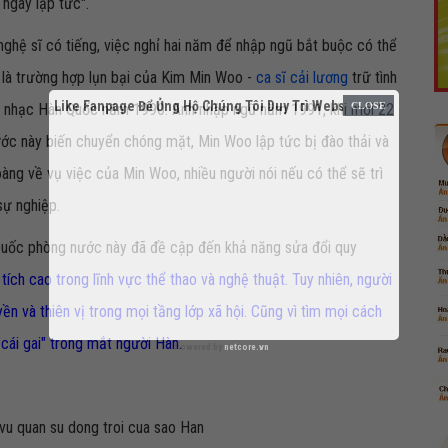
 ngay lập tức".
 nghệ sĩ có tiếng, việc nghỉ hai năm để nhập ngũ bắt buộc có thể
nh là trường hợp lụn bại của Kim Min Woo -
ca sĩ cải lương
trữ tình
Like Fanpage Để Ủng Hộ Chúng Tôi Duy Trì Website
m nhạc Hàn Quốc năm 1990. Anh nhập ngũ năm 1991, khi mới 22
ước này biến chuyển chóng mặt, Min Woo lập tức bị đào thải và
oàng về vụ việc của Min Woo, nhiều người nói nếu có thể sẽ trì
sự nghiệp.
uốc phòng nước này đã đề cập đến khả năng sửa đổi quy
ích cao trong lĩnh vực thể thao và nghệ thuật. Tuy nhiên, người
n và thiên vị trong mọi tầng lớp xã hội. Cũng vì tìm mọi cách
 "cái gai" trong mắt người Hàn.
Powered by
netcore.vn