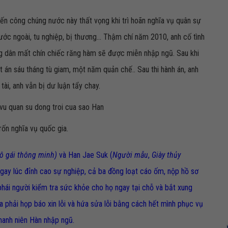
ến công chúng nước này thất vọng khi trì hoãn nghĩa vụ quân sự
ước ngoài, tu nghiệp, bị thương... Thậm chí năm 2010, anh cố tình
ng dân mất chín chiếc răng hàm sẽ được miễn nhập ngũ. Sau khi
kết án sáu tháng tù giam, một năm quản chế.. Sau thi hành án, anh
ài, anh vẫn bị dư luận tẩy chay.
ốn nghĩa vụ quốc gia.
ô gái thông minh)
và Han Jae Suk (
Người mẫu
,
Giày thủy
ngay lúc đỉnh cao sự nghiệp, cả ba đồng loạt cáo ốm, nộp hồ sơ
hái người kiểm tra sức khỏe cho họ ngay tại chỗ và bắt xung
a phải họp báo xin lỗi và hứa sửa lỗi bằng cách hết mình phục vụ
thanh niên Hàn nhập ngũ.