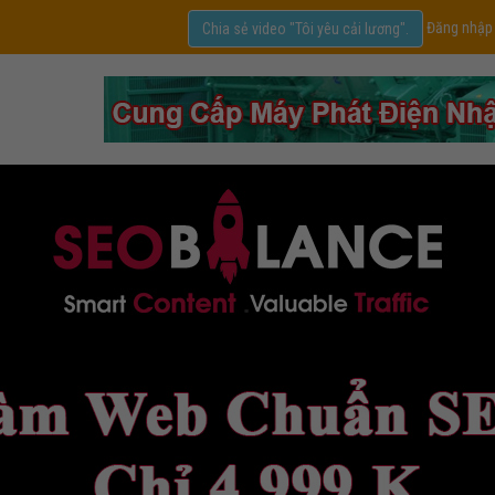
Đăng nhập
Chia sẻ video "Tôi yêu cải lương".