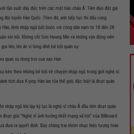
ới tần suất dày đặc trên các mặt báo châu Á. Tiền đạo đắt giá
g đội tuyển Hàn Quốc. Theo đó, anh tiếp tục thi đấu cùng
ại Hàn, lệnh nhập ngũ bắt buộc với công dân nam từ 18 đến 28
n luận sôi nổi. Không chỉ Son Heung Min và những vận động viên
gọi tên, lên án vì từng dính bê bối quân sự.
sự kéo theo những bê bối về chuyện nhập ngũ trong giới nghệ sĩ.
nh tích đưa K-pop Hàn lan tỏa thế giới, đặc biệt là đoạt quán
nhập ngũ khi lập kỷ lục là nghệ sĩ châu Á đầu tiên đoạt quán
n đoạt giải "Nghệ sĩ ảnh hưởng nhất mạng xã hội" của Billboard
ưa đưa ra quyết định. Bảy chàng trai nhóm nhạc hiện tượng toàn