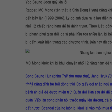
Yoo Seung Joon quỳ xin lỗi
Rapper, MC Mong (tên thật là Shin Dong Hyun) cũng khi
đến bảy lần (1999-2006). Lý do anh đưa ra là lưu diễn n
nhổ 12 chiếc răng hàm để bị đánh trượt. Theo luật, cô
bị phanh phui gian dối, ca sĩ phải hầu tòa nhiều lần, bị 
bị cấm xuất hiện trong các chương trình. Đến nay dù có t
MC Mong khóc khi bị khui chuyện nhổ 12 răng hàm để tr
Song Seung Hun (phim
Trái tim mùa thu
), Jang Hyuk
(C
tinh)
cũng dính bê bối động trời. Có giấy gọi nhập ngũ 
bệnh án giả để được miễn trừ. Quân đội Hàn sau đó đã p
quân. Vấp làn sóng phẫn nộ, trước ngày lên đường, cả b
đất nước. Scandal của họ luôn bị khơi lại vào mỗi mùa 