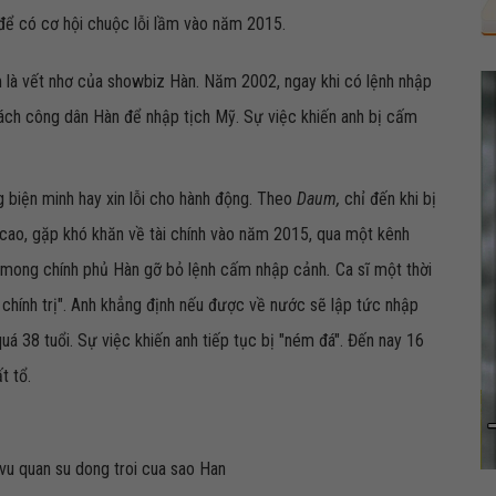
ể có cơ hội chuộc lỗi lầm vào năm 2015.
 là vết nhơ của showbiz Hàn. Năm 2002, ngay khi có lệnh nhập
ách công dân Hàn để nhập tịch Mỹ. Sự việc khiến anh bị cấm
biện minh hay xin lỗi cho hành động. Theo
Daum,
chỉ đến khi bị
 cao, gặp khó khăn về tài chính vào năm 2015, qua một kênh
iết mong chính phủ Hàn gỡ bỏ lệnh cấm nhập cảnh
.
Ca sĩ một thời
n chính trị". Anh khẳng định nếu được về nước sẽ lập tức nhập
uá 38 tuổi. Sự việc khiến anh tiếp tục bị "ném đá". Đến nay 16
t tổ.