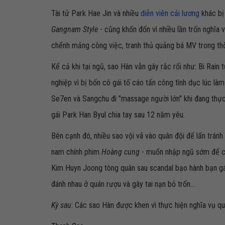
Tài tử Park Hae Jin và nhiều
diễn viên cải lương
khác bị 
Gangnam Style
- cũng khốn đốn vì nhiều lần trốn nghĩa 
chểnh mảng công việc, tranh thủ quảng bá MV trong thời
Kể cả khi tại ngũ, sao Hàn vẫn gây rắc rối như: Bi Rain
nghiệp vì bị bốn cô gái tố cáo tấn công tình dục lúc l
Se7en và Sangchu đi "massage người lớn" khi đang thực 
gái Park Han Byul chia tay sau 12 năm yêu.
Bên cạnh đó, nhiều sao vội vã vào quân đội để lẩn tránh 
nam chính phim
Hoàng cung
- muốn nhập ngũ sớm để chấ
Kim Huyn Joong tòng quân sau scandal bạo hành bạn gái.
đánh nhau ở quán rượu và gây tai nạn bỏ trốn...
Kỳ sau
: Các sao Hàn được khen vì thực hiện nghĩa vụ q