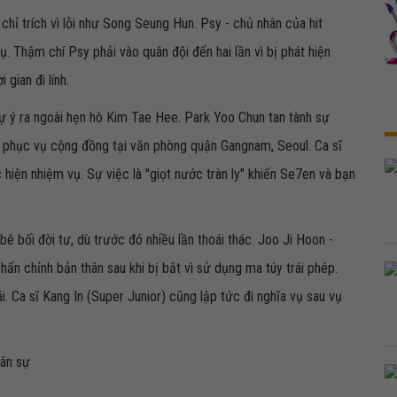
chỉ trích vì lỗi như Song Seung Hun. Psy - chủ nhân của hit
vụ. Thậm chí Psy phải vào quân đội đến hai lần vì bị phát hiện
 gian đi lính.
 tự ý ra ngoài hẹn hò Kim Tae Hee. Park Yoo Chun tan tành sự
àm phục vụ cộng đồng tại văn phòng quận Gangnam, Seoul. Ca sĩ
hiện nhiệm vụ. Sự việc là "giọt nước tràn ly" khiến Se7en và bạn
bê bối đời tư, dù trước đó nhiều lần thoái thác. Joo Ji Hoon -
n chỉnh bản thân sau khi bị bắt vì sử dụng ma túy trái phép.
 Ca sĩ Kang In (Super Junior) cũng lập tức đi nghĩa vụ sau vụ
uân sự