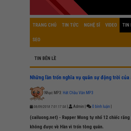
TRANG CHỦ
TIN TỨC
NGHỆ SĨ
VIDEO
TIN 
SEO
TIN BÊN LỀ
Những lần trốn nghĩa vụ quân sự động trời của
Nhạc MP3:
Hát Chầu Văn MP3
|
Admin
|
0 bình luận
|
08/09/2018 7:01:17 SA
(cailuong.net) - Rapper Mong tự nhổ 12 chiếc răng
không được về Hàn vì trốn tòng quân.