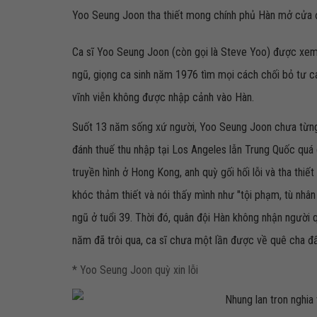
Yoo Seung Joon tha thiết mong chính phủ Hàn mở cửa đ
Ca sĩ Yoo Seung Joon (còn gọi là Steve Yoo) được xem
ngũ, giọng ca sinh năm 1976 tìm mọi cách chối bỏ tư c
vĩnh viễn không được nhập cảnh vào Hàn.
Suốt 13 năm sống xứ người, Yoo Seung Joon chưa từng 
đánh thuế thu nhập tại Los Angeles lẫn Trung Quốc quá
truyền hình ở Hong Kong, anh quỳ gối hối lỗi và tha th
khóc thảm thiết và nói thấy mình như "tội phạm, tù nhâ
ngũ ở tuổi 39. Thời đó, quân đội Hàn không nhận người q
năm đã trôi qua, ca sĩ chưa một lần được về quê cha đấ
* Yoo Seung Joon quỳ xin lỗi