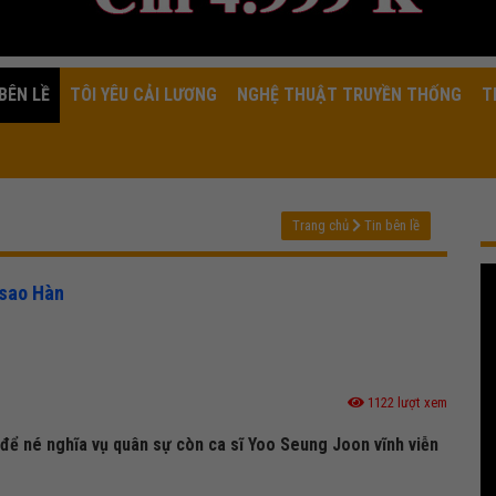
BÊN LỀ
TÔI YÊU CẢI LƯƠNG
NGHỆ THUẬT TRUYỀN THỐNG
T
Trang chủ
Tin bên lề
 sao Hàn
1122 lượt xem
 để né nghĩa vụ quân sự còn ca sĩ Yoo Seung Joon vĩnh viễn