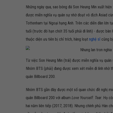
Những ngày qua, sao bóng đá Son Heung Min xuất hiện v
được miễn nghĩa vụ quân sự nhờ đoạt vô địch Asiad cùn
Tottenham tại Ngoại hạng Anh. Trên các diễn đàn lớn t
tuổi (trước đó hạn chót 35 tuổi phải đi lính) - được bà
thuộc diện ưu tiên bị chỉ trích, hàng loạt
nghệ sĩ
cũng bị 
Từ việc Son Heung Min (trái) được miễn nghĩa vụ quân 
Nhóm BTS (phải) đang được xem xét miễn đi lính nhờ thà
quân Billboard 200.
Nhóm BTS gần đây được một số quan chức đề nghị miễn 
quân Billboard 200 với album
Love Yourself: Tear
. Họ cò
hai năm liên tiếp (2017, 2018). Nhưng chính phủ Hàn ch