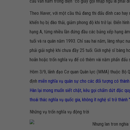
cầu vẫn nằm trong diện "có giấy gọi nhập ngũ là phải đi
Theo
Naver
, với một cầu thủ đang thi đấu đỉnh cao hay
khiến họ bị đào thải, giảm phong độ khi trở lại. Điển hì
hạng A, từng nhiều lần đứng đầu các bảng xếp hạng â
tuổi và ra quân năm 1993. Chỉ sau hai năm, làng nhạc n
phải giải nghệ khi chưa đầy 25 tuổi. Giới nghệ sĩ bàng h
hoãn hoặc trốn nghĩa vụ để có thêm vài năm phấn đấu 
Hôm 3/9, lãnh đạo Cơ quan Quân lực (MMA) thuộc Bộ Q
định
miễn nghĩa vụ quân sự cho các đối tượng có thành t
Hàn lại mong muốn siết chặt, kêu gọi chấm dứt đặc quyề
thoái thác nghĩa vụ quốc gia, không ít nghệ sĩ trở thành
Những vụ trốn nghĩa vụ động trời