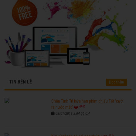
TIN BÊN LỀ
Đọc thêm
Châu Tinh Trì hứa hẹn phim chiếu Tết 'cười
6765
ra nước mắt'
03/01/2019 2:04:06 CH
6264