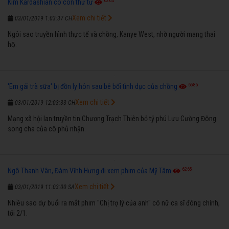
6264
Kim Kardashian có con thứ tư
Xem chi tiết
03/01/2019 1:03:37 CH
Ngôi sao truyền hình thực tế và chồng, Kanye West, nhờ người mang thai
hộ.
6585
'Em gái trà sữa' bị đồn ly hôn sau bê bối tình dục của chồng
Xem chi tiết
03/01/2019 12:03:33 CH
Mạng xã hội lan truyền tin Chương Trạch Thiên bỏ tỷ phú Lưu Cường Đông
song cha của cô phủ nhận.
6265
Ngô Thanh Vân, Đàm Vĩnh Hưng đi xem phim của Mỹ Tâm
Xem chi tiết
03/01/2019 11:03:00 SA
Nhiều sao dự buổi ra mắt phim "Chị trợ lý của anh" có nữ ca sĩ đóng chính,
tối 2/1.