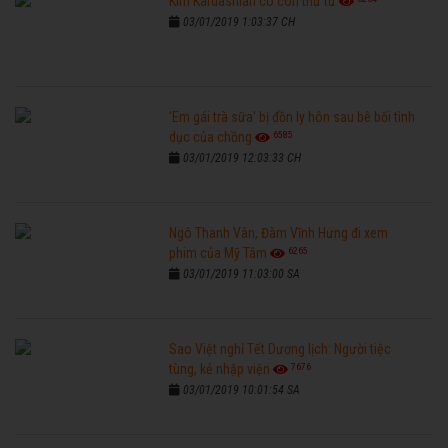
Kim Kardashian có con thứ tư
03/01/2019 1:03:37 CH
'Em gái trà sữa' bị đồn ly hôn sau bê bối tình
6585
dục của chồng
03/01/2019 12:03:33 CH
Ngô Thanh Vân, Đàm Vĩnh Hưng đi xem
6265
phim của Mỹ Tâm
03/01/2019 11:03:00 SA
Sao Việt nghỉ Tết Dương lịch: Người tiệc
7676
tùng, kẻ nhập viện
03/01/2019 10:01:54 SA