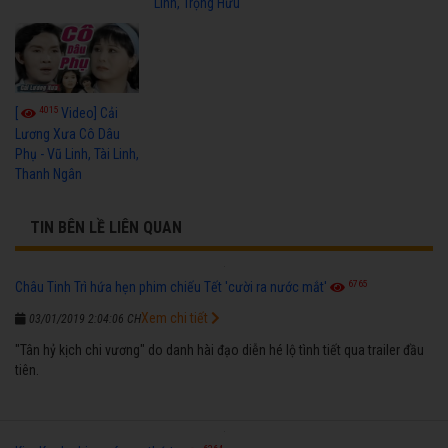
Linh, Trọng Hữu
4015
[
Video] Cải
Lương Xưa Cô Dâu
Phụ - Vũ Linh, Tài Linh,
Thanh Ngân
TIN BÊN LỀ LIÊN QUAN
6765
Châu Tinh Trì hứa hẹn phim chiếu Tết 'cười ra nước mắt'
Xem chi tiết
03/01/2019 2:04:06 CH
"Tân hỷ kịch chi vương" do danh hài đạo diễn hé lộ tình tiết qua trailer đầu
tiên.