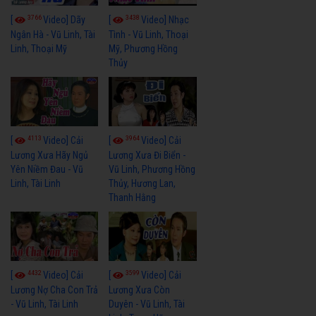
3766
3438
[
Video] Dãy
[
Video] Nhạc
Ngân Hà - Vũ Linh, Tài
Tình - Vũ Linh, Thoại
Linh, Thoại Mỹ
Mỹ, Phương Hồng
Thủy
4113
3964
[
Video] Cải
[
Video] Cải
Lương Xưa Hãy Ngủ
Lương Xưa Đi Biển -
Yên Niềm Đau - Vũ
Vũ Linh, Phương Hồng
Linh, Tài Linh
Thủy, Hương Lan,
Thanh Hằng
4432
3599
[
Video] Cải
[
Video] Cải
Lương Nợ Cha Con Trả
Lương Xưa Còn
- Vũ Linh, Tài Linh
Duyên - Vũ Linh, Tài