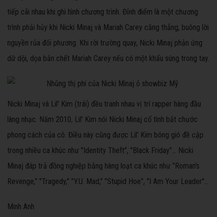
tiếp cãi nhau khi ghi hình chương trình. Đỉnh điểm là một chương
trình phải hủy khi Nicki Minaj và Mariah Carey căng thẳng, buông lời
nguyền rủa đối phương. Khi rời trường quay, Nicki Minaj phản ứng
dữ dội, dọa bắn chết Mariah Carey nếu có một khẩu súng trong tay.
Nicki Minaj và Lil' Kim (trái) đều tranh nhau vị trí rapper hàng đầu
làng nhạc. Năm 2010, Lil' Kim nói Nicki Minaj cố tình bắt chước
phong cách của cô. Điều này cũng được Lil' Kim bóng gió đề cập
trong nhiều ca khúc như "Identity Theft", "Black Friday"... Nicki
Minaj đáp trả đồng nghiệp bằng hàng loạt ca khúc như "Roman's
Revenge," "Tragedy," "Y.U. Mad," "Stupid Hoe", "I Am Your Leader"...
Minh Anh