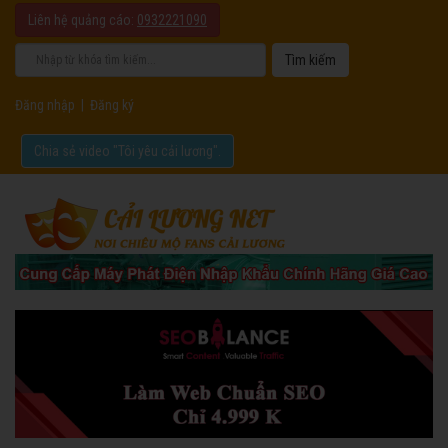
Liên hệ quảng cáo:
0932221090
Đăng nhập
|
Đăng ký
Chia sẻ video "Tôi yêu cải lương".