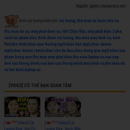
Nguồn: giaitri.vnexpress.net
Xem cải lương miễn phí:
cai luong
,
thu mua xe nuoc mia cu
,
thu mua do cu
,
may phat dien cu
,
Hát Chầu Văn
,
máy phát điện 3 pha
,
sach toi pham hoc
,
trich doan cai luong
,
thu mua may lanh cu
,
kem
flan
,
the hinh
,
nhac que huong mp3
,
nhac han mp3
,
nhac dance
mp3
,
nhac dance remix
,
nhac cho ba bau
,
nhac dong que mp3
,
nhac xua
pham hong que
,
thu mua may phat dien
,
thu mua laptop cu
,
sua nap
bon cau thong minh
,
sua bon cau thong minh
,
may lanh cu
,
thu mua do
cu tan binh
,
laptop cu
[VIDEO] CÓ THỂ BẠN QUAN TÂM
7665
6918
[
Video] Cải
[
Video] Cải
Lương Xưa : Đời Cô
Lương Xưa : Nước Mắt