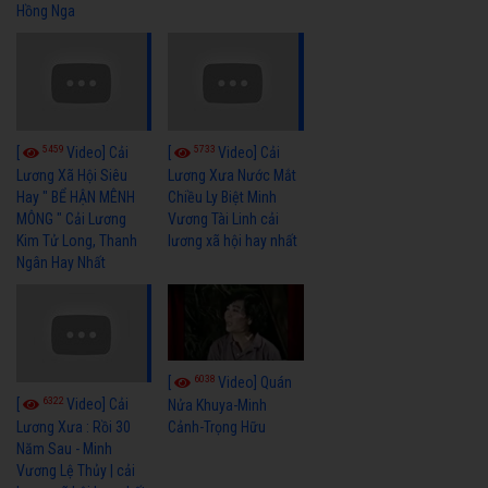
Hồng Nga
5459
5733
[
Video] Cải
[
Video] Cải
Lương Xã Hội Siêu
Lương Xưa Nước Mắt
Hay " BỂ HẬN MÊNH
Chiều Ly Biệt Minh
MÔNG " Cải Lương
Vương Tài Linh cải
Kim Tử Long, Thanh
lương xã hội hay nhất
Ngân Hay Nhất
6038
[
Video] Quán
6322
[
Video] Cải
Nửa Khuya-Minh
Cảnh-Trọng Hữu
Lương Xưa : Rồi 30
Năm Sau - Minh
Vương Lệ Thủy | cải