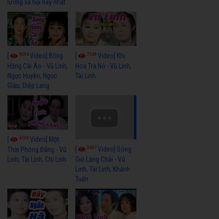
lương xã hội hay nhất
9054
7348
[
Video] Bông
[
Video] Khi
Hồng Cài Áo - Vũ Linh,
Hoa Trà Nở - Vũ Linh,
Ngọc Huyền, Ngọc
Tài Linh
Giàu, Diệp Lang
4109
[
Video] Một
3657
[
Video] Sóng
Thời Phóng Đãng - Vũ
Linh, Tài Linh, Chí Linh
Gió Làng Chài - Vũ
Linh, Tài Linh, Khánh
Tuấn