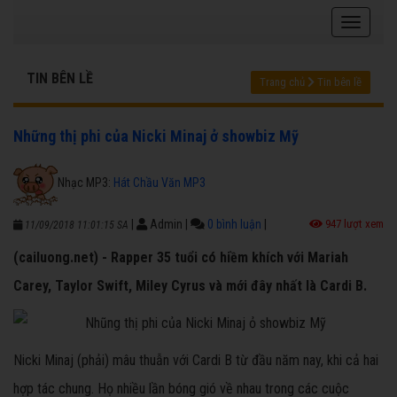
TIN BÊN LỀ
Trang chủ
Tin bên lề
Những thị phi của Nicki Minaj ở showbiz Mỹ
Nhạc MP3:
Hát Chầu Văn MP3
|
Admin
|
0 bình luận
|
947 lượt xem
11/09/2018 11:01:15 SA
(cailuong.net) - Rapper 35 tuổi có hiềm khích với Mariah
Carey, Taylor Swift, Miley Cyrus và mới đây nhất là Cardi B.
Nicki Minaj (phải) mâu thuẫn với Cardi B từ đầu năm nay, khi cả hai
hợp tác chung. Họ nhiều lần bóng gió về nhau trong các cuộc