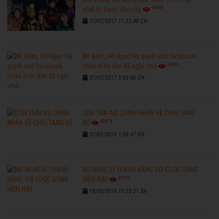
96197
nhất từ trước đến nay
17/07/2017 11:33:48 CH
Mr. Đàm, Hồ Ngọc Hà quyết add facebook
76301
nhau vì tin đồn đã nghỉ chơi
31/07/2017 5:03:06 CH
CON TRAI NS CHINH NHẪN VỀ CHỊU TANG
42974
BỐ
31/01/2016 1:08:47 CH
NỮ NGHỆ SĨ THANH HẰNG VỚI CUỘC SỐNG
32577
HIỆN NAY
18/05/2016 10:22:21 SA