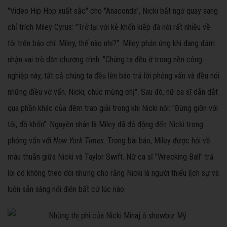
"Video Hip Hop xuất sắc" cho "Anaconda", Nicki bất ngờ quay sang
chỉ trích Miley Cyrus: "Trở lại với kẻ khốn kiếp đã nói rất nhiều về
tôi trên báo chí. Miley, thế nào nhỉ?". Miley phản ứng khi đang đảm
nhận vai trò dẫn chương trình: "Chúng ta đều ở trong nền công
nghiệp này, tất cả chúng ta đều lên báo trả lời phỏng vấn và đều nói
những điều vớ vẩn. Nicki, chúc mừng chị". Sau đó, nữ ca sĩ dẫn dắt
qua phần khác của đêm trao giải trong khi Nicki nói: "Đừng giỡn với
tôi, đồ khốn". Nguyên nhân là Miley đã đả động đến Nicki trong
phỏng vấn với
New York Times
. Trong bài báo, Miley được hỏi về
mâu thuẫn giữa Nicki và Taylor Swift. Nữ ca sĩ "Wrecking Ball" trả
lời cô không theo dõi nhưng cho rằng Nicki là người thiếu lịch sự và
luôn sẵn sàng nổi điên bất cứ lúc nào.