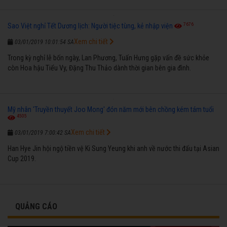
7676
Sao Việt nghỉ Tết Dương lịch: Người tiệc tùng, kẻ nhập viện
Xem chi tiết
03/01/2019 10:01:54 SA
Trong kỳ nghỉ lễ bốn ngày, Lan Phương, Tuấn Hưng gặp vấn đề sức khỏe
còn Hoa hậu Tiểu Vy, Đặng Thu Thảo dành thời gian bên gia đình.
Mỹ nhân 'Truyền thuyết Joo Mong' đón năm mới bên chồng kém tám tuổi
4505
Xem chi tiết
03/01/2019 7:00:42 SA
Han Hye Jin hội ngộ tiền vệ Ki Sung Yeung khi anh về nước thi đấu tại Asian
Cup 2019.
QUẢNG CÁO