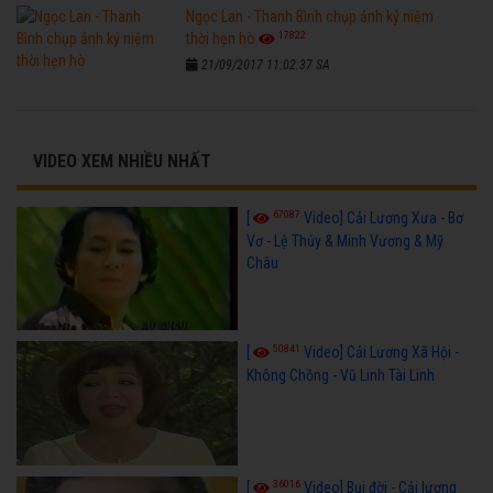
Ngọc Lan - Thanh Bình chụp ảnh kỷ niệm
17822
thời hẹn hò
21/09/2017 11:02:37 SA
VIDEO XEM NHIỀU NHẤT
67087
[
Video] Cải Lương Xưa - Bơ
Vơ - Lệ Thủy & Minh Vương & Mỹ
Châu
50841
[
Video] Cải Lương Xã Hội -
Không Chồng - Vũ Linh Tài Linh
36016
[
Video] Bụi đời - Cải lương