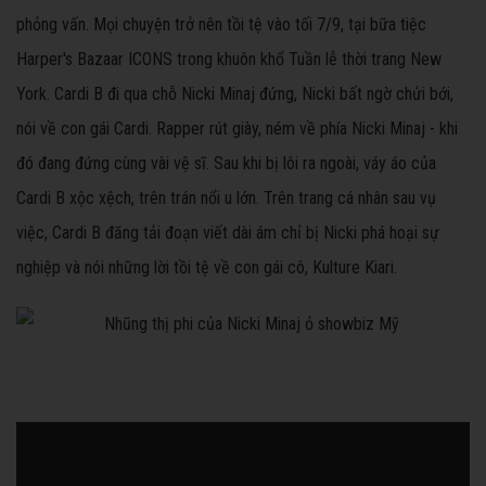
phỏng vấn. Mọi chuyện trở nên tồi tệ vào tối 7/9, tại bữa tiệc
Harper's Bazaar ICONS trong khuôn khổ Tuần lễ thời trang New
York. Cardi B đi qua chỗ Nicki Minaj đứng, Nicki bất ngờ chửi bới,
nói về con gái Cardi. Rapper rút giày, ném về phía Nicki Minaj - khi
đó đang đứng cùng vài vệ sĩ. Sau khi bị lôi ra ngoài, váy áo của
Cardi B xộc xệch, trên trán nổi u lớn. Trên trang cá nhân sau vụ
việc, Cardi B đăng tải đoạn viết dài ám chỉ bị Nicki phá hoại sự
nghiệp và nói những lời tồi tệ về con gái cô, Kulture Kiari.