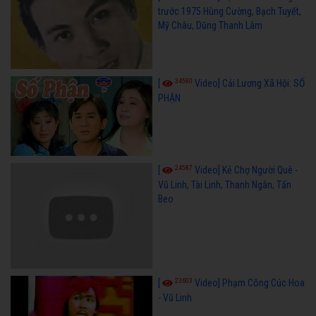
trước 1975 Hùng Cường, Bạch Tuyết,
Mỹ Châu, Dũng Thanh Lâm
34580
[
Video] Cải Lương Xã Hội: SỐ
PHẬN
24587
[
Video] Kẻ Chợ Người Quê -
Vũ Linh, Tài Linh, Thanh Ngân, Tấn
Beo
23603
[
Video] Phạm Công Cúc Hoa
- Vũ Linh