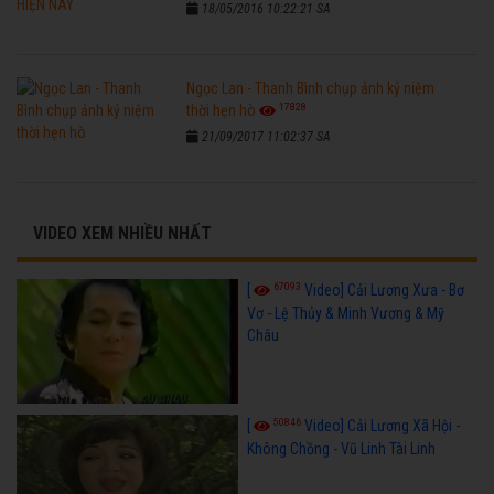
18/05/2016 10:22:21 SA
Ngọc Lan - Thanh Bình chụp ảnh kỷ niệm
17828
thời hẹn hò
21/09/2017 11:02:37 SA
VIDEO XEM NHIỀU NHẤT
67093
[
Video] Cải Lương Xưa - Bơ
Vơ - Lệ Thủy & Minh Vương & Mỹ
Châu
50846
[
Video] Cải Lương Xã Hội -
Không Chồng - Vũ Linh Tài Linh