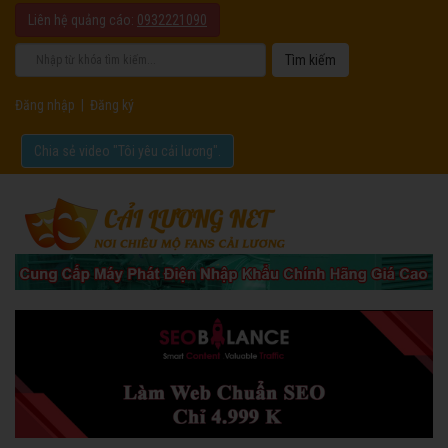
Liên hệ quảng cáo:
0932221090
Đăng nhập
|
Đăng ký
Chia sẻ video "Tôi yêu cải lương".