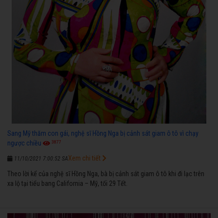
Sang Mỹ thăm con gái, nghệ sĩ Hồng Nga bị cảnh sát giam ô tô vì chạy
3877
ngược chiều
Xem chi tiết
11/10/2021 7:00:52 SA
Theo lời kể của nghệ sĩ Hồng Nga, bà bị cảnh sát giam ô tô khi đi lạc trên
xa lộ tại tiểu bang California – Mỹ, tối 29 Tết.