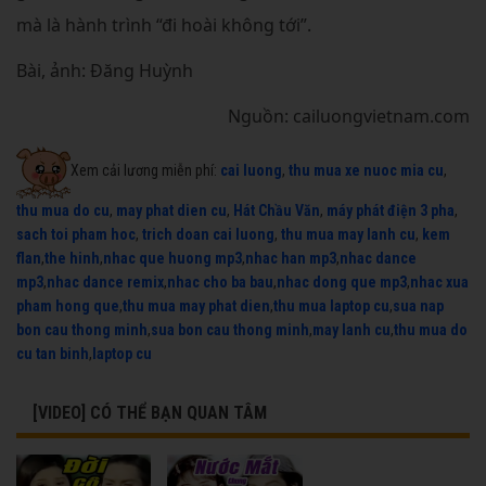
mà là hành trình “đi hoài không tới”.
Bài, ảnh: Đăng Huỳnh
Nguồn: cailuongvietnam.com
Xem cải lương miễn phí:
cai luong
,
thu mua xe nuoc mia cu
,
thu mua do cu
,
may phat dien cu
,
Hát Chầu Văn
,
máy phát điện 3 pha
,
sach toi pham hoc
,
trich doan cai luong
,
thu mua may lanh cu
,
kem
flan
,
the hinh
,
nhac que huong mp3
,
nhac han mp3
,
nhac dance
mp3
,
nhac dance remix
,
nhac cho ba bau
,
nhac dong que mp3
,
nhac xua
pham hong que
,
thu mua may phat dien
,
thu mua laptop cu
,
sua nap
bon cau thong minh
,
sua bon cau thong minh
,
may lanh cu
,
thu mua do
cu tan binh
,
laptop cu
[VIDEO] CÓ THỂ BẠN QUAN TÂM