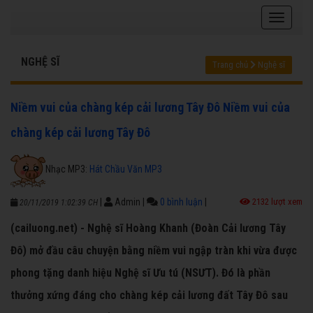
NGHỆ SĨ
Trang chủ
Nghệ sĩ
Niềm vui của chàng kép cải lương Tây Đô Niềm vui của
chàng kép cải lương Tây Đô
Nhạc MP3:
Hát Chầu Văn MP3
|
Admin
|
0 bình luận
|
2132 lượt xem
20/11/2019 1:02:39 CH
(cailuong.net) - Nghệ sĩ Hoàng Khanh (Đoàn Cải lương Tây
Đô) mở đầu câu chuyện bằng niềm vui ngập tràn khi vừa được
phong tặng danh hiệu Nghệ sĩ Ưu tú (NSƯT). Đó là phần
thưởng xứng đáng cho chàng kép cải lương đất Tây Đô sau