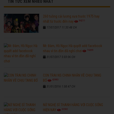
TIN TỨC XEM NHIỀU NHẤT
260 tuồng cải lương xưa trước 1975 hay
96211
nhất từ trước đến nay
17/07/2017 11:33:48 CH
Mr. Đàm, Hồ Ngọc Hà quyết add facebook
76309
nhau vì tin đồn đã nghỉ chơi
31/07/2017 5:03:06 CH
CON TRAI NS CHINH NHẪN VỀ CHỊU TANG
42983
BỐ
31/01/2016 1:08:47 CH
NỮ NGHỆ SĨ THANH HẰNG VỚI CUỘC SỐNG
32582
HIỆN NAY