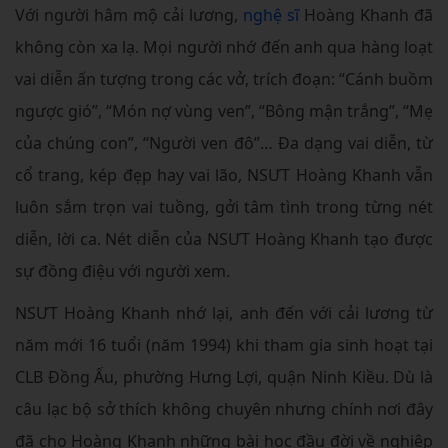
Với người hâm mộ cải lương,
nghệ sĩ
Hoàng Khanh đã
không còn xa lạ. Mọi người nhớ đến anh qua hàng loạt
vai diễn ấn tượng trong các vở, trích đoạn: “Cánh buồm
ngược gió”, “Món nợ vùng ven”, “Bông mận trắng”, “Mẹ
của chúng con”, “Người ven đô”… Đa dạng vai diễn, từ
cổ trang, kép đẹp hay vai lão, NSƯT Hoàng Khanh vẫn
luôn sắm trọn vai tuồng, gởi tâm tình trong từng nét
diễn, lời ca. Nét diễn của NSƯT Hoàng Khanh tạo được
sự đồng điệu với người xem.
NSƯT Hoàng Khanh nhớ lại, anh đến với cải lương từ
năm mới 16 tuổi (năm 1994) khi tham gia sinh hoạt tại
CLB Đồng Ấu, phường Hưng Lợi, quận Ninh Kiều. Dù là
câu lạc bộ sở thích không chuyên nhưng chính nơi đây
đã cho Hoàng Khanh những bài học đầu đời về nghiệp