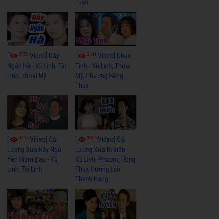
Tuấn
3770
3441
[
Video] Dãy
[
Video] Nhạc
Ngân Hà - Vũ Linh, Tài
Tình - Vũ Linh, Thoại
Linh, Thoại Mỹ
Mỹ, Phương Hồng
Thủy
4114
3966
[
Video] Cải
[
Video] Cải
Lương Xưa Hãy Ngủ
Lương Xưa Đi Biển -
Yên Niềm Đau - Vũ
Vũ Linh, Phương Hồng
Linh, Tài Linh
Thủy, Hương Lan,
Thanh Hằng