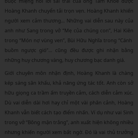
buộc miệng nói lời sai trái của ông Tám Khỏe được
Hoàng Khanh chuyển tải trọn vẹn. Hoàng Khanh khiến
người xem cảm thương... Những vai diễn sau này của
anh như Sang trong vở “Mẹ của chúng con”, Hai Kiên
trong “Món nợ vùng ven”, Bùi Hữu Nghĩa trong “Cánh
buồm ngược gió”… cũng đều được ghi nhận bằng
những huy chương vàng, huy chương bạc danh giá.
Giới chuyên môn nhận định, Hoàng Khanh là chàng
kép sáng sân khấu, khả năng ứng tác tốt. Anh còn sở
hữu giọng ca trầm ấm truyền cảm, cách diễn cảm xúc.
Dù vai diễn dài hơi hay chỉ một vài phân cảnh, Hoàng
Khanh vẫn biết cách tạo điểm nhấn. Ví dụ như vai Sinh
trong vở “Bông mận trắng”, anh xuất hiện không nhiều
nhưng khiến người xem bất ngờ. Đó là vai thủ trưởng