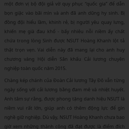
một đơn vị bộ đội giả vờ quy phục “quốc gia” để dẫn
bọn giặc vào bãi mìn và anh đã anh dũng hy sinh. Bị
đồng đội hiểu lầm, khinh rẻ, bị người yêu quay lưng,
khiến mẹ già đau khổ - bấy nhiêu nỗi niềm ấy chất
chứa trong lòng Sinh được NSƯT Hoàng Khanh lột tả
thật trọn vẹn. Vai diễn này đã mang lại cho anh huy
chương vàng Hội diễn Sân khấu Cải lương chuyên
nghiệp toàn quốc năm 2015.
Chàng kép chánh của Đoàn Cải lương Tây Đô vẫn từng
ngày sống với cải lương bằng đam mê và nhiệt huyết.
Anh tâm sự rằng, được phong tặng danh hiệu NSƯT là
niềm vui rất lớn, giúp anh có thêm động lực để gìn
nghề giữ nghiệp. Dù vậy, NSƯT Hoàng Khanh chưa bao
giờ xem những thành công đã đạt được là điểm đích