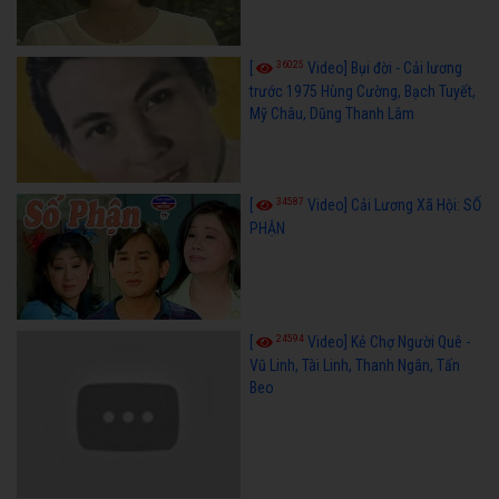
36025
[
Video] Bụi đời - Cải lương
trước 1975 Hùng Cường, Bạch Tuyết,
Mỹ Châu, Dũng Thanh Lâm
34587
[
Video] Cải Lương Xã Hội: SỐ
PHẬN
24594
[
Video] Kẻ Chợ Người Quê -
Vũ Linh, Tài Linh, Thanh Ngân, Tấn
Beo