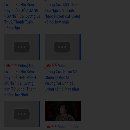
Lương Xã Hội Siêu
Lương Xưa Một Thuở
Hay " LỠ BƯỚC SANG
Yêu Người Vũ Linh
NGANG " Cải Lương Lệ
Ngọc Huyền cải lương
Thuỷ, Thanh Tuấn,
xã hội hay nhất
Hồng Nga
5464
5740
[
Video] Cải
[
Video] Cải
Lương Xã Hội Siêu
Lương Xưa Nước Mắt
Hay " BỂ HẬN MÊNH
Chiều Ly Biệt Minh
MÔNG " Cải Lương
Vương Tài Linh cải
Kim Tử Long, Thanh
lương xã hội hay nhất
Ngân Hay Nhất
6043
[
Video] Quán