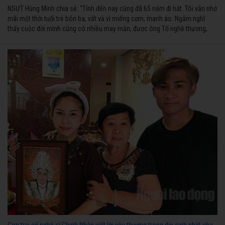
NSƯT Hùng Minh chia sẻ: “Tính đến nay cũng đã 65 năm đi hát. Tôi vẫn nhớ
mãi một thời tuổi trẻ bôn ba, vất vả vì miếng cơm, manh áo. Ngẫm nghĩ
thấy cuộc đời mình cũng có nhiều may mắn, được ông Tổ nghề thương,
nên từ một cậu bé nghèo chẳng biết hát xướng là gì, trong dòng đời xuôi
ngược nhận được những cơ may để từng bước thành danh với nghiệp ca
diễn”.