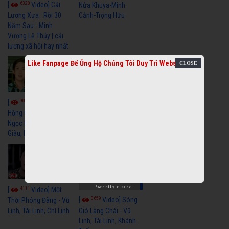
6328
[
Video] Cải
Nửa Khuya-Minh
Cảnh-Trọng Hữu
Lương Xưa : Rồi 30
Năm Sau - Minh
Vương Lệ Thủy | cải
lương xã hội hay nhất
Like Fanpage Để Ủng Hộ Chúng Tôi Duy Trì Website
9060
7354
[
Video] Bông
[
Video] Khi
Hồng Cài Áo - Vũ Linh,
Hoa Trà Nở - Vũ Linh,
Ngọc Huyền, Ngọc
Tài Linh
Giàu, Diệp Lang
Powered by
netcore.vn
4111
[
Video] Một
3659
[
Video] Sóng
Thời Phóng Đãng - Vũ
Linh, Tài Linh, Chí Linh
Gió Làng Chài - Vũ
Linh, Tài Linh, Khánh