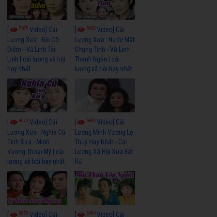
7675
6928
[
Video] Cải
[
Video] Cải
Lương Xưa : Đời Cô
Lương Xưa : Nước Mắt
Diễm - Vũ Linh Tài
Chung Tình - Vũ Linh
Linh | cải lương xã hội
Thanh Ngân | cải
hay nhất
lương xã hội hay nhất
6074
6690
[
Video] Cải
[
Video] Cải
Lương Xưa : Nghĩa Cũ
Lương Minh Vương Lệ
Tình Xưa - Minh
Thuỷ Hay Nhất - Cải
Vương Thoại Mỹ | cải
Lương Xã Hội Xưa Bất
lương xã hội hay nhất
Hủ
6979
6394
[
Video] Cải
[
Video] Cải