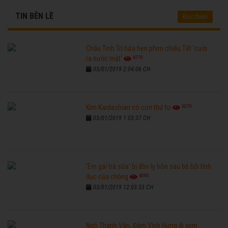
TIN BÊN LỀ
Đọc thêm
Châu Tinh Trì hứa hẹn phim chiếu Tết 'cười
6770
ra nước mắt'
03/01/2019 2:04:06 CH
6270
Kim Kardashian có con thứ tư
03/01/2019 1:03:37 CH
'Em gái trà sữa' bị đồn ly hôn sau bê bối tình
6590
dục của chồng
03/01/2019 12:03:33 CH
Ngô Thanh Vân, Đàm Vĩnh Hưng đi xem