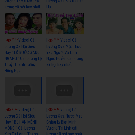
Vương Thoại Mỹ | cải
Lương Xã Hội Xưa Bất
lương xã hội hay nhất
Hủ
6976
6392
[
Video] Cải
[
Video] Cải
Lương Xã Hội Siêu
Lương Xưa Một Thuở
Hay " LỠ BƯỚC SANG
Yêu Người Vũ Linh
NGANG " Cải Lương Lệ
Ngọc Huyền cải lương
Thuỷ, Thanh Tuấn,
xã hội hay nhất
Hồng Nga
5462
5739
[
Video] Cải
[
Video] Cải
Lương Xã Hội Siêu
Lương Xưa Nước Mắt
Hay " BỂ HẬN MÊNH
Chiều Ly Biệt Minh
MÔNG " Cải Lương
Vương Tài Linh cải
Kim Tử Long, Thanh
lương xã hội hay nhất