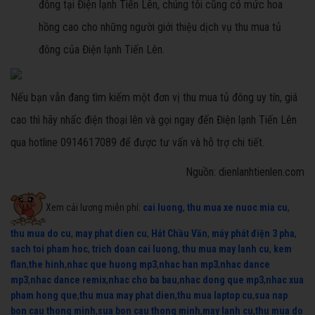
đông tại Điện lạnh Tiến Lên, chúng tôi cũng có mức hoa
hồng cao cho những người giới thiệu dịch vụ thu mua tủ
đông của Điện lạnh Tiến Lên.
Nếu bạn vẫn đang tìm kiếm một đơn vị thu mua tủ đông uy tín, giá
cao thì hãy nhấc điện thoại lên và gọi ngay đến Điện lạnh Tiến Lên
qua hotline 0914617089 để được tư vấn và hỗ trợ chi tiết.
Nguồn: dienlanhtienlen.com
Xem cải lương miễn phí:
cai luong
,
thu mua xe nuoc mia cu
,
thu mua do cu
,
may phat dien cu
,
Hát Chầu Văn
,
máy phát điện 3 pha
,
sach toi pham hoc
,
trich doan cai luong
,
thu mua may lanh cu
,
kem
flan
,
the hinh
,
nhac que huong mp3
,
nhac han mp3
,
nhac dance
mp3
,
nhac dance remix
,
nhac cho ba bau
,
nhac dong que mp3
,
nhac xua
pham hong que
,
thu mua may phat dien
,
thu mua laptop cu
,
sua nap
bon cau thong minh
,
sua bon cau thong minh
,
may lanh cu
,
thu mua do