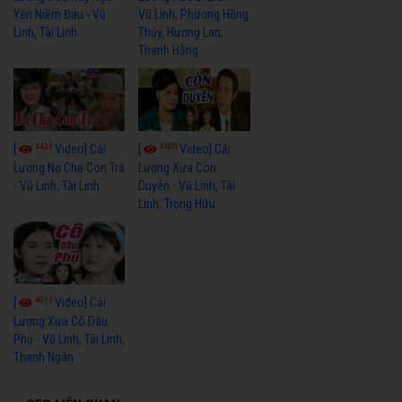
Yên Niềm Đau - Vũ
Vũ Linh, Phương Hồng
Linh, Tài Linh
Thủy, Hương Lan,
Thanh Hằng
4433
3600
[
Video] Cải
[
Video] Cải
Lương Nợ Cha Con Trả
Lương Xưa Còn
- Vũ Linh, Tài Linh
Duyên - Vũ Linh, Tài
Linh, Trọng Hữu
4016
[
Video] Cải
Lương Xưa Cô Dâu
Phụ - Vũ Linh, Tài Linh,
Thanh Ngân