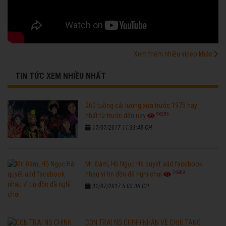
Xem thêm nhiều video khác
TIN TỨC XEM NHIỀU NHẤT
260 tuồng cải lương xưa trước 1975 hay
96205
nhất từ trước đến nay
17/07/2017 11:33:48 CH
Mr. Đàm, Hồ Ngọc Hà quyết add facebook
76308
nhau vì tin đồn đã nghỉ chơi
31/07/2017 5:03:06 CH
CON TRAI NS CHINH NHẪN VỀ CHỊU TANG