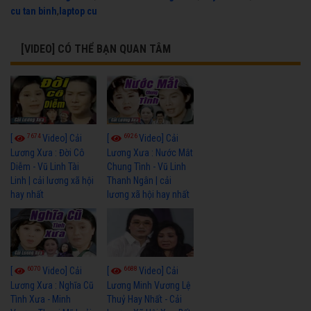
cu tan binh
,
laptop cu
[VIDEO] CÓ THỂ BẠN QUAN TÂM
7674
6926
[
Video] Cải
[
Video] Cải
Lương Xưa : Đời Cô
Lương Xưa : Nước Mắt
Diễm - Vũ Linh Tài
Chung Tình - Vũ Linh
Linh | cải lương xã hội
Thanh Ngân | cải
hay nhất
lương xã hội hay nhất
6070
6688
[
Video] Cải
[
Video] Cải
Lương Xưa : Nghĩa Cũ
Lương Minh Vương Lệ
Tình Xưa - Minh
Thuỷ Hay Nhất - Cải