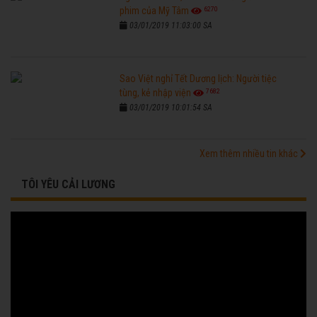
6270
phim của Mỹ Tâm
03/01/2019 11:03:00 SA
Sao Việt nghỉ Tết Dương lịch: Người tiệc
7682
tùng, kẻ nhập viện
03/01/2019 10:01:54 SA
Xem thêm nhiều tin khác
TÔI YÊU CẢI LƯƠNG