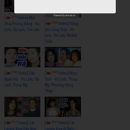
Powered by
netcore.vn
4110
[
Video] Một
3658
[
Video] Sóng
Thời Phóng Đãng - Vũ
Linh, Tài Linh, Chí Linh
Gió Làng Chài - Vũ
Linh, Tài Linh, Khánh
Tuấn
3768
3440
[
Video] Dãy
[
Video] Nhạc
Ngân Hà - Vũ Linh, Tài
Tình - Vũ Linh, Thoại
Linh, Thoại Mỹ
Mỹ, Phương Hồng
Thủy
4114
3966
[
Video] Cải
[
Video] Cải
Lương Xưa Hãy Ngủ
Lương Xưa Đi Biển -