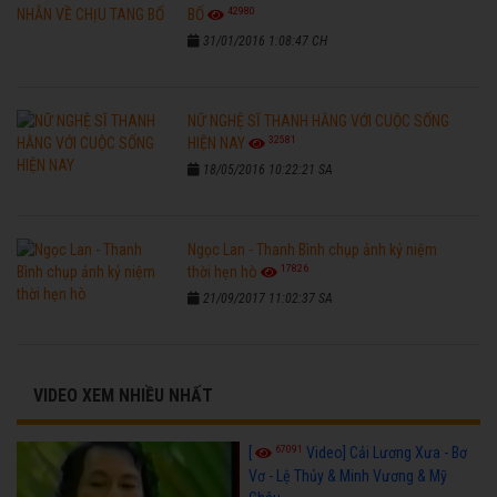
42980
BỐ
31/01/2016 1:08:47 CH
NỮ NGHỆ SĨ THANH HẰNG VỚI CUỘC SỐNG
32581
HIỆN NAY
18/05/2016 10:22:21 SA
Ngọc Lan - Thanh Bình chụp ảnh kỷ niệm
17826
thời hẹn hò
21/09/2017 11:02:37 SA
VIDEO XEM NHIỀU NHẤT
67091
[
Video] Cải Lương Xưa - Bơ
Vơ - Lệ Thủy & Minh Vương & Mỹ