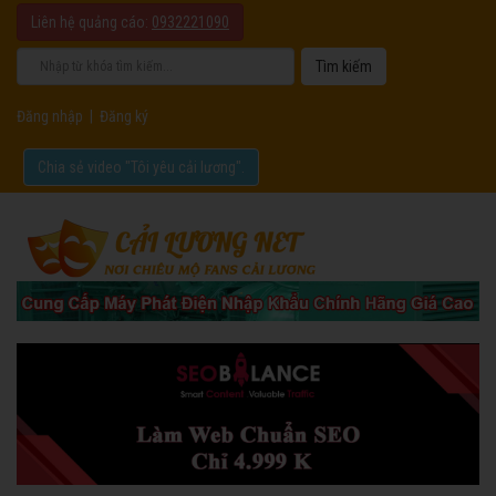
Liên hệ quảng cáo:
0932221090
Đăng nhập
|
Đăng ký
Chia sẻ video "Tôi yêu cải lương".