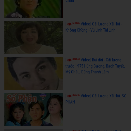
Châu
50845
[
Video] Cải Lương Xã Hội -
Không Chồng - Vũ Linh Tài Linh
36023
[
Video] Bụi đời - Cải lương
trước 1975 Hùng Cường, Bạch Tuyết,
Mỹ Châu, Dũng Thanh Lâm
34585
[
Video] Cải Lương Xã Hội: SỐ
PHẬN
24592