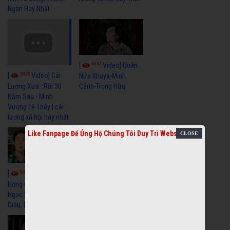
Ngân Hay Nhất
6041
[
Video] Quán
6325
[
Video] Cải
Nửa Khuya-Minh
Cảnh-Trọng Hữu
Lương Xưa : Rồi 30
Năm Sau - Minh
Vương Lệ Thủy | cải
lương xã hội hay nhất
Like Fanpage Để Ủng Hộ Chúng Tôi Duy Trì Website
9059
7352
[
Video] Bông
[
Video] Khi
Hồng Cài Áo - Vũ Linh,
Hoa Trà Nở - Vũ Linh,
Ngọc Huyền, Ngọc
Tài Linh
Giàu, Diệp Lang