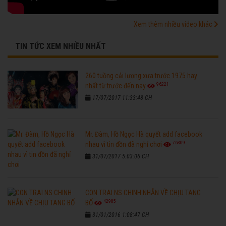
Xem thêm nhiều video khác
TIN TỨC XEM NHIỀU NHẤT
260 tuồng cải lương xưa trước 1975 hay
96221
nhất từ trước đến nay
17/07/2017 11:33:48 CH
Mr. Đàm, Hồ Ngọc Hà quyết add facebook
76309
nhau vì tin đồn đã nghỉ chơi
31/07/2017 5:03:06 CH
CON TRAI NS CHINH NHẪN VỀ CHỊU TANG
42985
BỐ
31/01/2016 1:08:47 CH