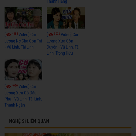
Thanh Hằng
4434
3602
[
Video] Cải
[
Video] Cải
Lương Nợ Cha Con Trả
Lương Xưa Còn
- Vũ Linh, Tài Linh
Duyên - Vũ Linh, Tài
Linh, Trọng Hữu
4020
[
Video] Cải
Lương Xưa Cô Dâu
Phụ - Vũ Linh, Tài Linh,
Thanh Ngân
NGHỆ SĨ LIÊN QUAN