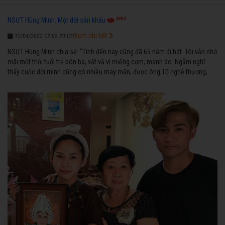
4884
NSƯT Hùng Minh: Một đời sân khấu
Xem chi tiết
12/04/2022 12:05:23 CH
NSƯT Hùng Minh chia sẻ: “Tính đến nay cũng đã 65 năm đi hát. Tôi vẫn nhớ
mãi một thời tuổi trẻ bôn ba, vất vả vì miếng cơm, manh áo. Ngẫm nghĩ
thấy cuộc đời mình cũng có nhiều may mắn, được ông Tổ nghề thương,
nên từ một cậu bé nghèo chẳng biết hát xướng là gì, trong dòng đời xuôi
ngược nhận được những cơ may để từng bước thành danh với nghiệp ca
diễn”.