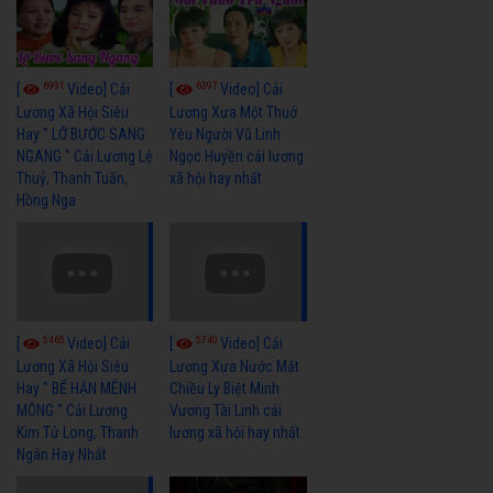
6991
6397
[
Video] Cải
[
Video] Cải
Lương Xã Hội Siêu
Lương Xưa Một Thuở
Hay " LỠ BƯỚC SANG
Yêu Người Vũ Linh
NGANG " Cải Lương Lệ
Ngọc Huyền cải lương
Thuỷ, Thanh Tuấn,
xã hội hay nhất
Hồng Nga
5465
5740
[
Video] Cải
[
Video] Cải
Lương Xã Hội Siêu
Lương Xưa Nước Mắt
Hay " BỂ HẬN MÊNH
Chiều Ly Biệt Minh
MÔNG " Cải Lương
Vương Tài Linh cải
Kim Tử Long, Thanh
lương xã hội hay nhất
Ngân Hay Nhất