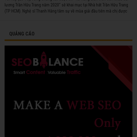
lương Trần Hữu Trang năm 2020" sẽ khai mạc tại Nhà hát Trần Hữu Trang
(TP HCM). Nghệ sĩ Thanh Hằng tâm sự về mùa giải đầu tiên mà chị được
vinh danh cùng các đồng nghiệp năm 1991.
QUẢNG CÁO