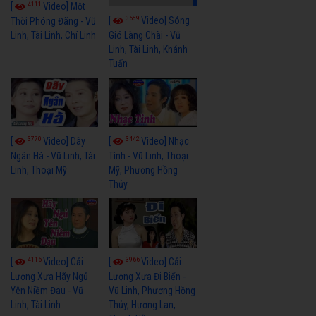
4111
[
Video] Một
3659
[
Video] Sóng
Thời Phóng Đãng - Vũ
Linh, Tài Linh, Chí Linh
Gió Làng Chài - Vũ
Linh, Tài Linh, Khánh
Tuấn
3770
3442
[
Video] Dãy
[
Video] Nhạc
Ngân Hà - Vũ Linh, Tài
Tình - Vũ Linh, Thoại
Linh, Thoại Mỹ
Mỹ, Phương Hồng
Thủy
4116
3966
[
Video] Cải
[
Video] Cải
Lương Xưa Hãy Ngủ
Lương Xưa Đi Biển -
Yên Niềm Đau - Vũ
Vũ Linh, Phương Hồng
Linh, Tài Linh
Thủy, Hương Lan,