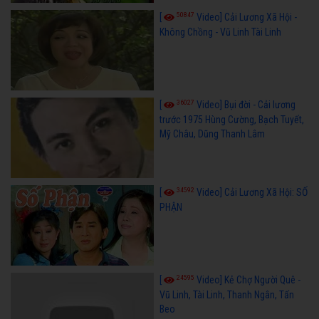
50847
[
Video] Cải Lương Xã Hội -
Không Chồng - Vũ Linh Tài Linh
36027
[
Video] Bụi đời - Cải lương
trước 1975 Hùng Cường, Bạch Tuyết,
Mỹ Châu, Dũng Thanh Lâm
34592
[
Video] Cải Lương Xã Hội: SỐ
PHẬN
24595
[
Video] Kẻ Chợ Người Quê -
Vũ Linh, Tài Linh, Thanh Ngân, Tấn
Beo