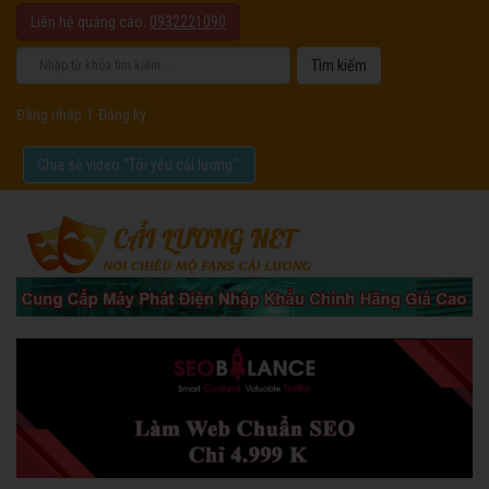
Liên hệ quảng cáo:
0932221090
Đăng nhập
|
Đăng ký
Chia sẻ video "Tôi yêu cải lương".