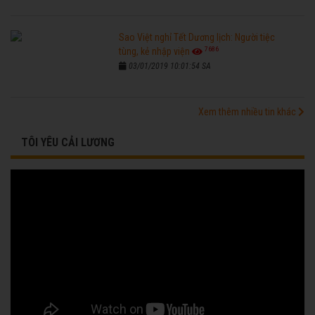
Sao Việt nghỉ Tết Dương lịch: Người tiệc
7686
tùng, kẻ nhập viện
03/01/2019 10:01:54 SA
Xem thêm nhiều tin khác
TÔI YÊU CẢI LƯƠNG