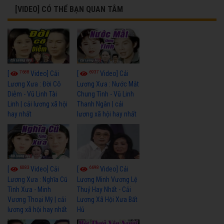
[VIDEO] CÓ THỂ BẠN QUAN TÂM
7688
6937
[
Video] Cải
[
Video] Cải
Lương Xưa : Đời Cô
Lương Xưa : Nước Mắt
Diễm - Vũ Linh Tài
Chung Tình - Vũ Linh
Linh | cải lương xã hội
Thanh Ngân | cải
hay nhất
lương xã hội hay nhất
6083
6698
[
Video] Cải
[
Video] Cải
Lương Xưa : Nghĩa Cũ
Lương Minh Vương Lệ
Tình Xưa - Minh
Thuỷ Hay Nhất - Cải
Vương Thoại Mỹ | cải
Lương Xã Hội Xưa Bất
lương xã hội hay nhất
Hủ