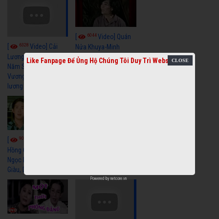
6044
[
Video] Quán
6328
[
Video] Cải
Nửa Khuya-Minh
Cảnh-Trọng Hữu
Lương Xưa : Rồi 30
Like Fanpage Để Ủng Hộ Chúng Tôi Duy Trì Website
Năm Sau - Minh
Vương Lệ Thủy | cải
lương xã hội hay nhất
9063
7354
[
Video] Bông
[
Video] Khi
Hồng Cài Áo - Vũ Linh,
Hoa Trà Nở - Vũ Linh,
Ngọc Huyền, Ngọc
Tài Linh
Giàu, Diệp Lang
Powered by
netcore.vn