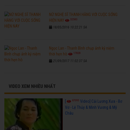
NỮ NGHỆ SĨ THANH HẰNG VỚI CUỘC SỐNG
32583
HIỆN NAY
18/05/2016 10:22:21 SA
Ngọc Lan - Thanh Bình chụp ảnh kỷ niệm
17828
thời hẹn hò
21/09/2017 11:02:37 SA
VIDEO XEM NHIỀU NHẤT
67095
[
Video] Cải Lương Xưa - Bơ
Vơ - Lệ Thủy & Minh Vương & Mỹ
Châu