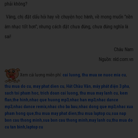
phải không?
Vâng, chị đặt dấu hỏi hay về chuyện học hành, về mong muốn "nền
âm nhạc tốt hơn"; nhưng cách đặt chưa đúng, chưa đúng nghĩa là
sai!
Châu Nam
Nguồn: nld.com.vn
Xem cải lương miễn phí:
cai luong
,
thu mua xe nuoc mia cu
,
thu mua do cu
,
may phat dien cu
,
Hát Chầu Văn
,
máy phát điện 3 pha
,
sach toi pham hoc
,
trich doan cai luong
,
thu mua may lanh cu
,
kem
flan
,
the hinh
,
nhac que huong mp3
,
nhac han mp3
,
nhac dance
mp3
,
nhac dance remix
,
nhac cho ba bau
,
nhac dong que mp3
,
nhac xua
pham hong que
,
thu mua may phat dien
,
thu mua laptop cu
,
sua nap
bon cau thong minh
,
sua bon cau thong minh
,
may lanh cu
,
thu mua do
cu tan binh
,
laptop cu