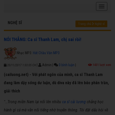
NGHỆ SĨ
Trang chủ
Nghệ sĩ
NÓI THẲNG: Ca sĩ Thanh Lam, chị sai rồi!
Nhạc MP3:
Hát Chầu Văn MP3
|
Admin
|
0 bình luận
|
1431 lượt xem
20/11/2017 1:03:05 CH
(cailuong.net) - Với phát ngôn của mình, ca sĩ Thanh Lam
đang làm dậy sóng dư luận, dù diva này đã lên báo phân trần,
giải thích
"…T
rong miền Nam lại nổi lên nhiều
ca sĩ cải lương
chẳng học
hành gì cả mà vẫn nổi tiếng nhờ truyền thông. Tôi đặt dấu hỏi về