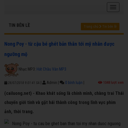
TIN BÊN LỀ
Trang chủ
Tin bên lề
Nong Poy - từ cậu bé ghét bản thân tới mỹ nhân được
ngưỡng mộ
Nhạc MP3:
Hát Chầu Văn MP3
|
Admin
|
0 bình luận
|
1048 lượt xem
28/07/2018 9:01:41 SA
(cailuong.net) - Khao khát sống là chính mình, chàng trai Thái
chuyển giới tính và gặt hái thành công trong lĩnh vực phim
ảnh, thời trang.