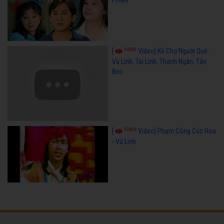
PHẬN
24589
[
Video] Kẻ Chợ Người Quê -
Vũ Linh, Tài Linh, Thanh Ngân, Tấn
Beo
23606
[
Video] Phạm Công Cúc Hoa
- Vũ Linh