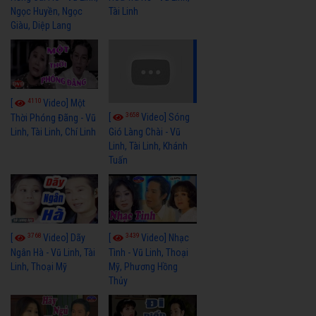
Ngọc Huyền, Ngọc
Tài Linh
Giàu, Diệp Lang
4110
[
Video] Một
3658
[
Video] Sóng
Thời Phóng Đãng - Vũ
Linh, Tài Linh, Chí Linh
Gió Làng Chài - Vũ
Linh, Tài Linh, Khánh
Tuấn
3768
3439
[
Video] Dãy
[
Video] Nhạc
Ngân Hà - Vũ Linh, Tài
Tình - Vũ Linh, Thoại
Linh, Thoại Mỹ
Mỹ, Phương Hồng
Thủy