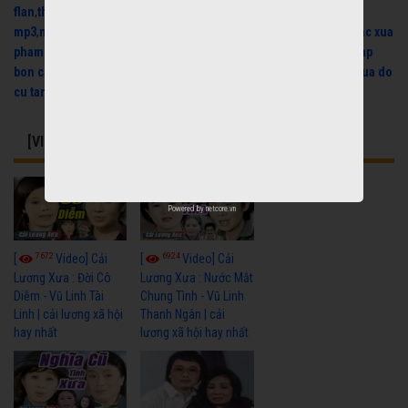
flan
,
the hinh
,
nhac que huong mp3
,
nhac han mp3
,
nhac dance
mp3
,
nhac dance remix
,
nhac cho ba bau
,
nhac dong que mp3
,
nhac xua
pham hong que
,
thu mua may phat dien
,
thu mua laptop cu
,
sua nap
bon cau thong minh
,
sua bon cau thong minh
,
may lanh cu
,
thu mua do
cu tan binh
,
laptop cu
[VIDEO] CÓ THỂ BẠN QUAN TÂM
Powered by
netcore.vn
7672
6924
[
Video] Cải
[
Video] Cải
Lương Xưa : Đời Cô
Lương Xưa : Nước Mắt
Diễm - Vũ Linh Tài
Chung Tình - Vũ Linh
Linh | cải lương xã hội
Thanh Ngân | cải
hay nhất
lương xã hội hay nhất