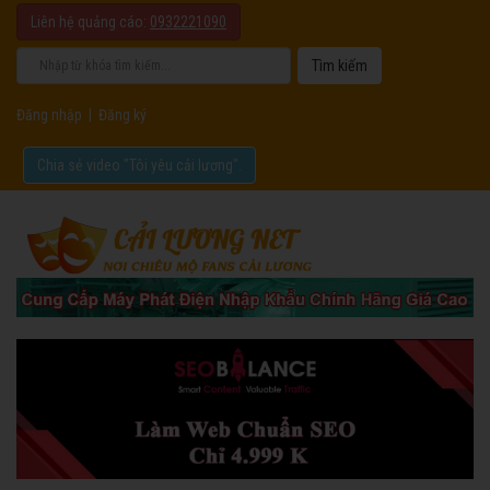
Liên hệ quảng cáo:
0932221090
Đăng nhập
|
Đăng ký
Chia sẻ video "Tôi yêu cải lương".