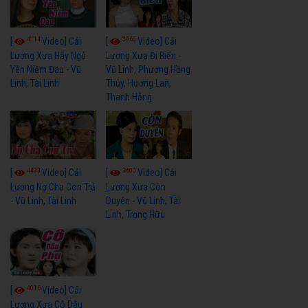
4114
3965
[
Video] Cải
[
Video] Cải
Lương Xưa Hãy Ngủ
Lương Xưa Đi Biển -
Yên Niềm Đau - Vũ
Vũ Linh, Phương Hồng
Linh, Tài Linh
Thủy, Hương Lan,
Thanh Hằng
4433
3600
[
Video] Cải
[
Video] Cải
Lương Nợ Cha Con Trả
Lương Xưa Còn
- Vũ Linh, Tài Linh
Duyên - Vũ Linh, Tài
Linh, Trọng Hữu
4016
[
Video] Cải
Lương Xưa Cô Dâu