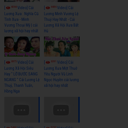
6066
6686
[
Video] Cải
[
Video] Cải
Lương Xưa : Nghĩa Cũ
Lương Minh Vương Lệ
Tình Xưa - Minh
Thuỷ Hay Nhất - Cải
Vương Thoại Mỹ | cải
Lương Xã Hội Xưa Bất
lương xã hội hay nhất
Hủ
6975
6391
[
Video] Cải
[
Video] Cải
Lương Xã Hội Siêu
Lương Xưa Một Thuở
Hay " LỠ BƯỚC SANG
Yêu Người Vũ Linh
NGANG " Cải Lương Lệ
Ngọc Huyền cải lương
Thuỷ, Thanh Tuấn,
xã hội hay nhất
Hồng Nga
5461
5737