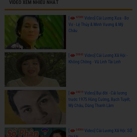
VIDEO XEM NHIỀU NHẤT
67089
[
Video] Cải Lương Xưa - Bơ
Vơ - Lệ Thủy & Minh Vương & Mỹ
Châu
50843
[
Video] Cải Lương Xã Hội -
Không Chồng - Vũ Linh Tài Linh
36019
[
Video] Bụi đời - Cải lương
trước 1975 Hùng Cường, Bạch Tuyết,
Mỹ Châu, Dũng Thanh Lâm
34584
[
Video] Cải Lương Xã Hội: SỐ