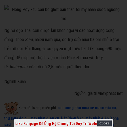
Người đẹp Thái còn được fan khen ngợi vì các hoạt động cộng
đồng. Theo
Sina
, nhiều năm qua, cô trợ cấp nuôi ba em nhỏ ở trại
trẻ mồ côi. Hồi tháng 6, cô quyên một triệu baht (khoảng 690 triệu
đồng) để giúp một bệnh viện ở tỉnh Phuket mua vật tư y
tế.
Instagram
của cô có 2,5 triệu người theo dõi.
Nghinh Xuân
Nguồn: giaitri.vnexpress.net
Xem cải lương miễn phí:
cai luong
,
thu mua xe nuoc mia cu
,
thu mua do cu
,
may phat dien cu
,
Hát Chầu Văn
,
máy phát điện 3 pha
,
Like Fanpage Để Ủng Hộ Chúng Tôi Duy Trì Website
sach toi pham hoc
,
trich doan cai luong
,
thu mua may lanh cu
,
kem