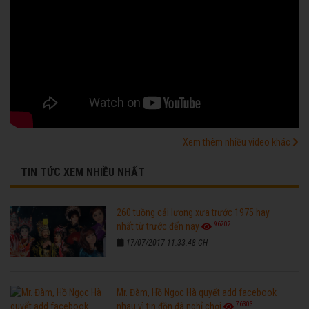
Xem thêm nhiều video khác
TIN TỨC XEM NHIỀU NHẤT
260 tuồng cải lương xưa trước 1975 hay
96202
nhất từ trước đến nay
17/07/2017 11:33:48 CH
Mr. Đàm, Hồ Ngọc Hà quyết add facebook
76303
nhau vì tin đồn đã nghỉ chơi