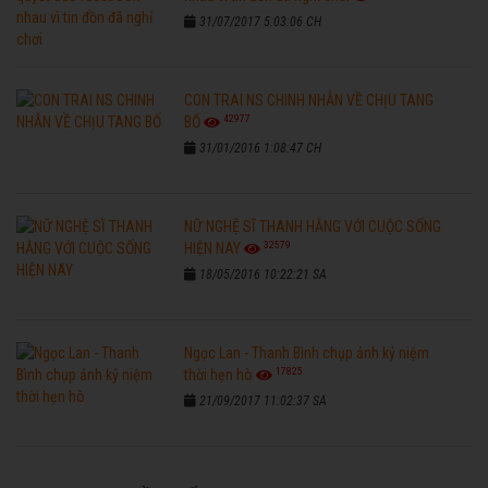
31/07/2017 5:03:06 CH
CON TRAI NS CHINH NHẪN VỀ CHỊU TANG
42977
BỐ
31/01/2016 1:08:47 CH
NỮ NGHỆ SĨ THANH HẰNG VỚI CUỘC SỐNG
32579
HIỆN NAY
18/05/2016 10:22:21 SA
Ngọc Lan - Thanh Bình chụp ảnh kỷ niệm
17825
thời hẹn hò
21/09/2017 11:02:37 SA