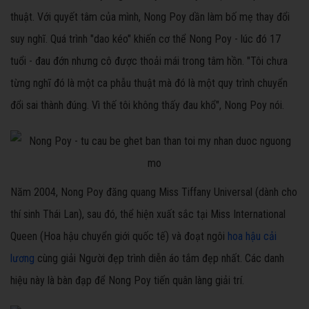
thuật. Với quyết tâm của mình, Nong Poy dần làm bố mẹ thay đổi
suy nghĩ. Quá trình "dao kéo" khiến cơ thể Nong Poy - lúc đó 17
tuổi - đau đớn nhưng cô được thoải mái trong tâm hồn. "Tôi chưa
từng nghĩ đó là một ca phẫu thuật mà đó là một quy trình chuyển
đổi sai thành đúng. Vì thế tôi không thấy đau khổ", Nong Poy nói.
Năm 2004, Nong Poy đăng quang Miss Tiffany Universal (dành cho
thí sinh Thái Lan), sau đó, thể hiện xuất sắc tại Miss International
Queen (Hoa hậu chuyển giới quốc tế) và đoạt ngôi
hoa hậu cải
lương
cùng giải Người đẹp trình diễn áo tắm đẹp nhất. Các danh
hiệu này là bàn đạp để Nong Poy tiến quân làng giải trí.