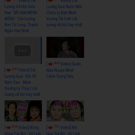
[
Video] Cải
[
Video] Cải
Lương Xã Hội Siêu
Lương Xưa Nước Mắt
Hay " BỂ HẬN MÊNH
Chiều Ly Biệt Minh
MÔNG " Cải Lương
Vương Tài Linh cải
Kim Tử Long, Thanh
lương xã hội hay nhất
Ngân Hay Nhất
6040
[
Video] Quán
6324
[
Video] Cải
Nửa Khuya-Minh
Cảnh-Trọng Hữu
Lương Xưa : Rồi 30
Năm Sau - Minh
Vương Lệ Thủy | cải
lương xã hội hay nhất
9058
7351
[
Video] Bông
[
Video] Khi
Hồng Cài Áo - Vũ Linh,
Hoa Trà Nở - Vũ Linh,