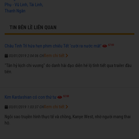
Phụ - Vũ Linh, Tài Linh,
Thanh Ngân
TIN BÊN LỀ LIÊN QUAN
6769
Châu Tinh Trì hứa hẹn phim chiếu Tết 'cười ra nước mắt'
Xem chi tiết
03/01/2019 2:04:06 CH
"Tân hỷ kịch chi vương" do danh hài đạo diễn hé lộ tình tiết qua trailer đầu
tiên.
6268
Kim Kardashian có con thứ tư
Xem chi tiết
03/01/2019 1:03:37 CH
Ngôi sao truyền hình thực tế và chồng, Kanye West, nhờ người mang thai
hộ.