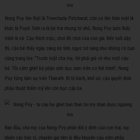
Nong Poy tên thật là Treechada Petcharat, còn có tên thân mật là
khác là Poyd. Sinh ra là bé trai nhưng từ nhỏ, Nong Poy luôn thấy
mình là nữ. Cậu thích mặc, chơi đồ chơi của con gái. Đến tuổi dậy
thì, cậu bé thấy ngày càng nữ tính, ngực nở nang như những cô bạn
cùng trang lứa. "Trước mặt cha mẹ, tôi phải giả vờ như một cậu
bé. Tôi căm ghét bộ phận sinh dục nam trên cơ thể mình", Nong
Poy từng tâm sự trên Thairath. Bị bí bách, khổ sở, cậu quyết định
phẫu thuật thẩm mỹ khi còn học cấp ba.
Ban đầu, cha mẹ của Nong Poy phản đối ý định của con trai, tuy
nhiên các bác sĩ, chuyên gia tâm lý đều khuyên cậu sớm phẫu