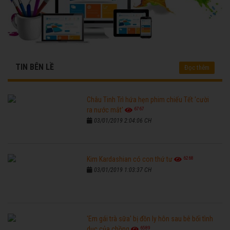
TIN BÊN LỀ
Đọc thêm
Châu Tinh Trì hứa hẹn phim chiếu Tết 'cười
6767
ra nước mắt'
03/01/2019 2:04:06 CH
6268
Kim Kardashian có con thứ tư
03/01/2019 1:03:37 CH
'Em gái trà sữa' bị đồn ly hôn sau bê bối tình
6589
dục của chồng