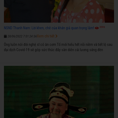
3596
NSND Thanh Nam: Lời khen, chê của khán giả quan trọng lắm!
Xem chi tiết
28/06/2022 7:01:24 SA
Ông luôn nói đời nghệ sĩ có ăn cơm Tổ mới hiểu hết nỗi niềm và tiết lộ sau
đại dịch Covid-19 sẽ góp sức thúc đẩy sàn diễn cải lương sáng đèn