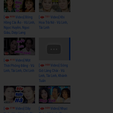
9058
7351
[
Video] Bông
[
Video] Khi
Hồng Cài Áo - Vũ Linh,
Hoa Trà Nở - Vũ Linh,
Ngọc Huyền, Ngọc
Tài Linh
Giàu, Diệp Lang
4110
[
Video] Một
3658
[
Video] Sóng
Thời Phóng Đãng - Vũ
Linh, Tài Linh, Chí Linh
Gió Làng Chài - Vũ
Linh, Tài Linh, Khánh
Tuấn
3768
3439
[
Video] Dãy
[
Video] Nhạc