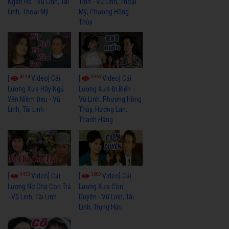
Ngân Hà - Vũ Linh, Tài
Tình - Vũ Linh, Thoại
Linh, Thoại Mỹ
Mỹ, Phương Hồng
Thủy
4114
3965
[
Video] Cải
[
Video] Cải
Lương Xưa Hãy Ngủ
Lương Xưa Đi Biển -
Yên Niềm Đau - Vũ
Vũ Linh, Phương Hồng
Linh, Tài Linh
Thủy, Hương Lan,
Thanh Hằng
4433
3600
[
Video] Cải
[
Video] Cải
Lương Nợ Cha Con Trả
Lương Xưa Còn
- Vũ Linh, Tài Linh
Duyên - Vũ Linh, Tài
Linh, Trọng Hữu