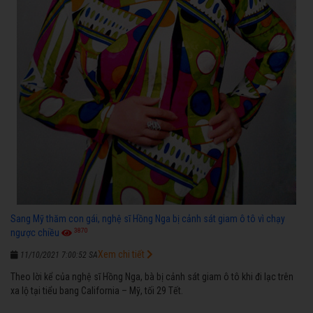
Sang Mỹ thăm con gái, nghệ sĩ Hồng Nga bị cảnh sát giam ô tô vì chạy
3870
ngược chiều
Xem chi tiết
11/10/2021 7:00:52 SA
Theo lời kể của nghệ sĩ Hồng Nga, bà bị cảnh sát giam ô tô khi đi lạc trên
xa lộ tại tiểu bang California – Mỹ, tối 29 Tết.