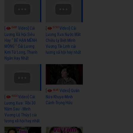
5461
5736
[
Video] Cải
[
Video] Cải
Lương Xã Hội Siêu
Lương Xưa Nước Mắt
Hay " BỂ HẬN MÊNH
Chiều Ly Biệt Minh
MÔNG " Cải Lương
Vương Tài Linh cải
Kim Tử Long, Thanh
lương xã hội hay nhất
Ngân Hay Nhất
6040
[
Video] Quán
6324
[
Video] Cải
Nửa Khuya-Minh
Cảnh-Trọng Hữu
Lương Xưa : Rồi 30
Năm Sau - Minh
Vương Lệ Thủy | cải
lương xã hội hay nhất