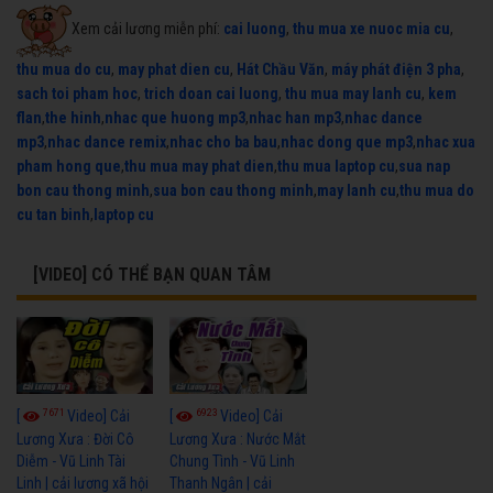
Xem cải lương miễn phí:
cai luong
,
thu mua xe nuoc mia cu
,
thu mua do cu
,
may phat dien cu
,
Hát Chầu Văn
,
máy phát điện 3 pha
,
sach toi pham hoc
,
trich doan cai luong
,
thu mua may lanh cu
,
kem
flan
,
the hinh
,
nhac que huong mp3
,
nhac han mp3
,
nhac dance
mp3
,
nhac dance remix
,
nhac cho ba bau
,
nhac dong que mp3
,
nhac xua
pham hong que
,
thu mua may phat dien
,
thu mua laptop cu
,
sua nap
bon cau thong minh
,
sua bon cau thong minh
,
may lanh cu
,
thu mua do
cu tan binh
,
laptop cu
[VIDEO] CÓ THỂ BẠN QUAN TÂM
7671
6923
[
Video] Cải
[
Video] Cải
Lương Xưa : Đời Cô
Lương Xưa : Nước Mắt
Diễm - Vũ Linh Tài
Chung Tình - Vũ Linh
Linh | cải lương xã hội
Thanh Ngân | cải