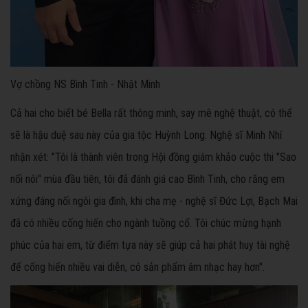
Vợ chồng NS Bình Tinh - Nhật Minh
Cả hai cho biết bé Bella rất thông minh, say mê nghệ thuật, có thể
sẽ là hậu duệ sau này của gia tộc Huỳnh Long. Nghệ sĩ Minh Nhí
nhận xét: "Tôi là thành viên trong Hội đồng giám khảo cuộc thi "Sao
nối nôi" mùa đầu tiên, tôi đã đánh giá cao Bình Tinh, cho rằng em
xứng đáng nối ngôi gia đình, khi cha mẹ - nghệ sĩ Đức Lợi, Bạch Mai
đã có nhiều cống hiến cho ngành tuồng cổ. Tôi chúc mừng hạnh
phúc của hai em, từ điểm tựa này sẽ giúp cả hai phát huy tài nghệ
để cống hiến nhiều vai diễn, có sản phẩm âm nhạc hay hơn".