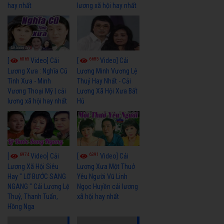
hay nhất
lương xã hội hay nhất
6065
6685
[
Video] Cải
[
Video] Cải
Lương Xưa : Nghĩa Cũ
Lương Minh Vương Lệ
Tình Xưa - Minh
Thuỷ Hay Nhất - Cải
Vương Thoại Mỹ | cải
Lương Xã Hội Xưa Bất
lương xã hội hay nhất
Hủ
6974
6391
[
Video] Cải
[
Video] Cải
Lương Xã Hội Siêu
Lương Xưa Một Thuở
Hay " LỠ BƯỚC SANG
Yêu Người Vũ Linh
NGANG " Cải Lương Lệ
Ngọc Huyền cải lương
Thuỷ, Thanh Tuấn,
xã hội hay nhất
Hồng Nga