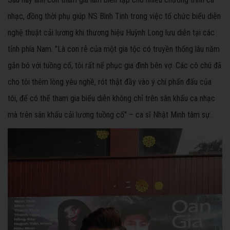
nhạc, đồng thời phụ giúp NS Bình Tinh trong việc tổ chức biểu diễn
nghệ thuật cải lương khi thương hiệu Huỳnh Long lưu diễn tại các
tỉnh phía Nam. "Là con rễ của một gia tộc có truyền thống lâu năm
gắn bó với tuồng cổ, tôi rất nể phục gia đình bên vợ. Các cô chú đã
cho tôi thêm lòng yêu nghề, rót thật đầy vào ý chí phấn đấu của
tôi, để có thể tham gia biểu diễn không chỉ trên sân khấu ca nhạc
mà trên sân khấu cải lương tuồng cổ" – ca sĩ Nhật Minh tâm sự.