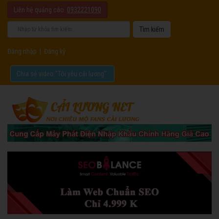
Liên hệ quảng cáo:
0932221090
Đăng nhập
|
Đăng ký
Chia sẻ video "Tôi yêu cải lương".