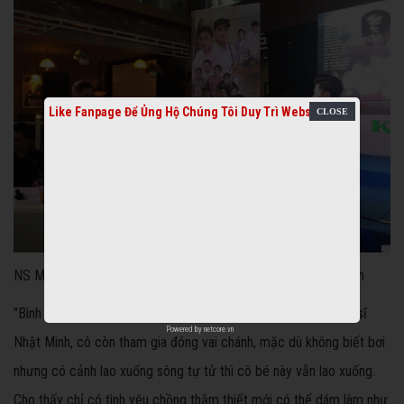
Like Fanpage Để Ủng Hộ Chúng Tôi Duy Trì Website
NS MInh Nhí chúc mừng hạnh phúc của vợ chồng NS Bình Tinh
"Bình Tinh đã đầu tư 300 triệu đồng cho MV cho ông xã là ca sĩ
Powered by
netcore.vn
Nhật Minh, cô còn tham gia đóng vai chánh, mặc dù không biết bơi
nhưng có cảnh lao xuống sông tự tử thì cô bé này vẫn lao xuống.
Cho thấy chỉ có tình yêu chồng thắm thiết mới có thể dám làm như