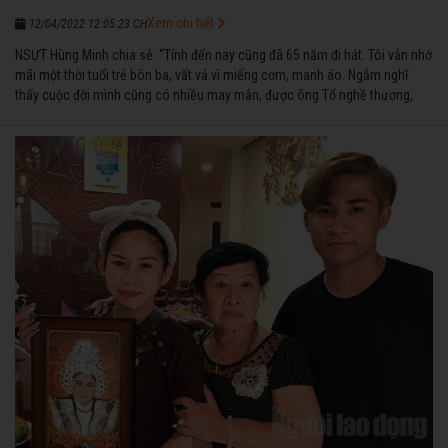
Xem chi tiết
12/04/2022 12:05:23 CH
NSƯT Hùng Minh chia sẻ: “Tính đến nay cũng đã 65 năm đi hát. Tôi vẫn nhớ
mãi một thời tuổi trẻ bôn ba, vất vả vì miếng cơm, manh áo. Ngẫm nghĩ
thấy cuộc đời mình cũng có nhiều may mắn, được ông Tổ nghề thương,
nên từ một cậu bé nghèo chẳng biết hát xướng là gì, trong dòng đời xuôi
ngược nhận được những cơ may để từng bước thành danh với nghiệp ca
diễn”.