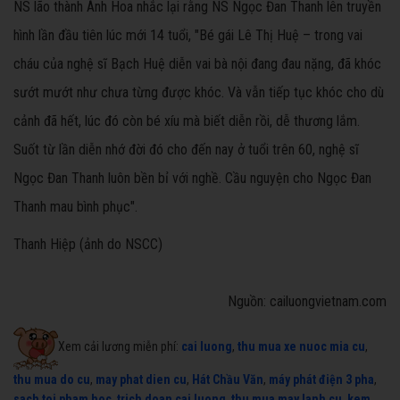
NS lão thành Ánh Hoa nhắc lại rằng NS Ngọc Đan Thanh lên truyền
hình lần đầu tiên lúc mới 14 tuổi, "Bé gái Lê Thị Huệ – trong vai
cháu của nghệ sĩ Bạch Huệ diễn vai bà nội đang đau nặng, đã khóc
sướt mướt như chưa từng được khóc. Và vẫn tiếp tục khóc cho dù
cảnh đã hết, lúc đó còn bé xíu mà biết diễn rồi, dễ thương lắm.
Suốt từ lần diễn nhớ đời đó cho đến nay ở tuổi trên 60, nghệ sĩ
Ngọc Đan Thanh luôn bền bỉ với nghề. Cầu nguyện cho Ngọc Đan
Thanh mau bình phục".
Thanh Hiệp (ảnh do NSCC)
Nguồn: cailuongvietnam.com
Xem cải lương miễn phí:
cai luong
,
thu mua xe nuoc mia cu
,
thu mua do cu
,
may phat dien cu
,
Hát Chầu Văn
,
máy phát điện 3 pha
,
sach toi pham hoc
,
trich doan cai luong
,
thu mua may lanh cu
,
kem