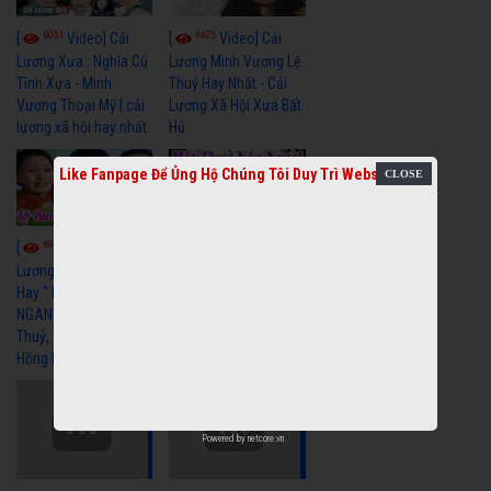
6051
6675
[
Video] Cải
[
Video] Cải
Lương Xưa : Nghĩa Cũ
Lương Minh Vương Lệ
Tình Xưa - Minh
Thuỷ Hay Nhất - Cải
Vương Thoại Mỹ | cải
Lương Xã Hội Xưa Bất
lương xã hội hay nhất
Hủ
Like Fanpage Để Ủng Hộ Chúng Tôi Duy Trì Website
6967
6384
[
Video] Cải
[
Video] Cải
Lương Xã Hội Siêu
Lương Xưa Một Thuở
Hay " LỠ BƯỚC SANG
Yêu Người Vũ Linh
NGANG " Cải Lương Lệ
Ngọc Huyền cải lương
Thuỷ, Thanh Tuấn,
xã hội hay nhất
Hồng Nga
Powered by
netcore.vn