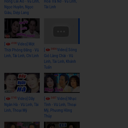
Hồng Cài Áo - Vũ Linh,
Hoa Trà Nở - Vũ Linh,
Ngọc Huyền, Ngọc
Tài Linh
Giàu, Diệp Lang
4108
[
Video] Một
3656
[
Video] Sóng
Thời Phóng Đãng - Vũ
Linh, Tài Linh, Chí Linh
Gió Làng Chài - Vũ
Linh, Tài Linh, Khánh
Tuấn
3765
3437
[
Video] Dãy
[
Video] Nhạc
Ngân Hà - Vũ Linh, Tài
Tình - Vũ Linh, Thoại
Linh, Thoại Mỹ
Mỹ, Phương Hồng
Thủy