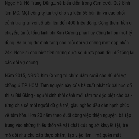
Ngọc Hà, Hồ Trung Dũng... sẽ biểu diễn trong đám cưới, Quý Bình
làm MC. Một công ty tài trợ cho sự kiện 55 bàn ăn và các phối
cảnh trang trí với số tiền lên đến 400 triệu đồng. Cộng thêm tiền di
chuyển, ăn ở, tổng kinh phí Kim Cương phải huy động là hơn một tỷ
đồng. Bà cũng dự định tặng cho mỗi đôi vợ chồng một cặp nhẫn
24k. Nghệ sĩ cho biết tiền mừng cưới sẽ được phân đều để tặng lại
các đôi vợ chồng.
Năm 2015, NSND Kim Cương tổ chức đám cưới cho 40 đôi vợ
chồng ở TP HCM. Tâm nguyện này của bà xuất phát từ bài học cố
thi sĩ Bùi Giáng - người sinh thời dành mối tâm tư đặc biệt cho bà -
từng chia sẻ mỗi người dù già trẻ, giàu nghèo đều cần hạnh phúc
về tâm hồn. Hơn 20 năm theo đuổi công việc thiện nguyện, bà tập
trung vào những thiếu thốn về vật chất của người khuyết tật, trẻ
mồ côi như chu cấp thực phẩm, tạo việc làm... mà quên mất