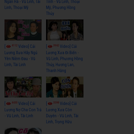
Ngân Hà - Vũ Linh, Tài
Tình - Vũ Linh, Thoại
Linh, Thoại Mỹ
Mỹ, Phương Hồng
Thủy
4112
3962
[
Video] Cải
[
Video] Cải
Lương Xưa Hãy Ngủ
Lương Xưa Đi Biển -
Yên Niềm Đau - Vũ
Vũ Linh, Phương Hồng
Linh, Tài Linh
Thủy, Hương Lan,
Thanh Hằng
4430
3598
[
Video] Cải
[
Video] Cải
Lương Nợ Cha Con Trả
Lương Xưa Còn
- Vũ Linh, Tài Linh
Duyên - Vũ Linh, Tài
Linh, Trọng Hữu