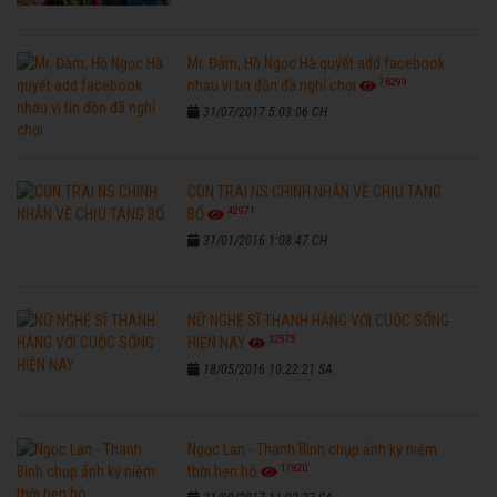
Mr. Đàm, Hồ Ngọc Hà quyết add facebook
76299
nhau vì tin đồn đã nghỉ chơi
31/07/2017 5:03:06 CH
CON TRAI NS CHINH NHẪN VỀ CHỊU TANG
42971
BỐ
31/01/2016 1:08:47 CH
NỮ NGHỆ SĨ THANH HẰNG VỚI CUỘC SỐNG
32575
HIỆN NAY
18/05/2016 10:22:21 SA
Ngọc Lan - Thanh Bình chụp ảnh kỷ niệm
17820
thời hẹn hò