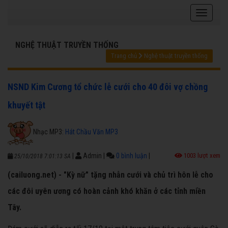
NGHỆ THUẬT TRUYỀN THỐNG
Trang chủ
Nghệ thuật truyền thống
NSND Kim Cương tổ chức lễ cưới cho 40 đôi vợ chồng
khuyết tật
Nhạc MP3:
Hát Chầu Văn MP3
|
Admin
|
0 bình luận
|
1003 lượt xem
25/10/2018 7:01:13 SA
(cailuong.net) - "Kỳ nữ" tặng nhẫn cưới và chủ trì hôn lễ cho
các đôi uyên ương có hoàn cảnh khó khăn ở các tỉnh miền
Tây.