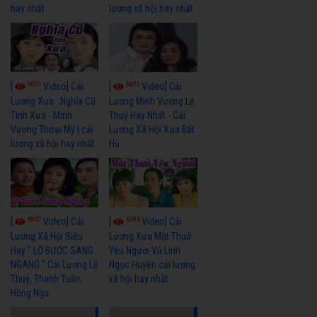
hay nhất
lương xã hội hay nhất
6051
6675
[
Video] Cải
[
Video] Cải
Lương Xưa : Nghĩa Cũ
Lương Minh Vương Lệ
Tình Xưa - Minh
Thuỷ Hay Nhất - Cải
Vương Thoại Mỹ | cải
Lương Xã Hội Xưa Bất
lương xã hội hay nhất
Hủ
6967
6384
[
Video] Cải
[
Video] Cải
Lương Xã Hội Siêu
Lương Xưa Một Thuở
Hay " LỠ BƯỚC SANG
Yêu Người Vũ Linh
NGANG " Cải Lương Lệ
Ngọc Huyền cải lương
Thuỷ, Thanh Tuấn,
xã hội hay nhất
Hồng Nga