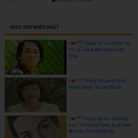
21/09/2017 11:02:37 SA
VIDEO XEM NHIỀU NHẤT
67085
[
Video] Cải Lương Xưa - Bơ
Vơ - Lệ Thủy & Minh Vương & Mỹ
Châu
50839
[
Video] Cải Lương Xã Hội -
Không Chồng - Vũ Linh Tài Linh
36013
[
Video] Bụi đời - Cải lương
trước 1975 Hùng Cường, Bạch Tuyết,
Mỹ Châu, Dũng Thanh Lâm