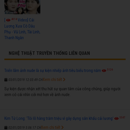
4014
[
Video] Cải
Lương Xưa Cô Dâu
Phụ - Vũ Linh, Tài Linh,
Thanh Ngân
NGHỆ THUẬT TRUYỀN THỐNG LIÊN QUAN
5126
Triển lãm ảnh nude là sự kiện nhiếp ảnh tiêu biểu trong năm
Xem chi tiết
03/01/2019 12:03:49 CH
Sự kiện được nhận xét thu hút sự quan tâm của công chúng, giúp người
xem có cái nhìn cởi mở hơn về ảnh nude.
5347
Kim Tử Long: 'Tôi lỗ hàng trăm triệu vì gây dựng sân khấu cải lương'
Xem chi tiết
02/01/2019 5:06:17 CH