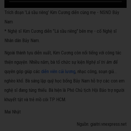
Trích đoạn 'Lá sầu riêng' Kim Cương diễn cùng mẹ - NSND Bảy
Nam
* Nghệ sĩ Kim Cương diễn "Lá sầu riêng" bên mẹ - cố Nghệ sĩ
Nhân dân Bảy Nam.
Ngoài thành tựu diễn xuất, Kim Cương còn nổi tiếng với công tác
thiện nguyện. Nhiều năm, bà tổ chức sự kiện
Nghệ sĩ tri âm
để
quyên góp giúp các
diễn viên cải lương
, nhạc công, soạn giả...
nghèo khổ. Bà sáng lập quỹ học bổng Bảy Nam hỗ trợ các con em
nghệ sĩ đang túng thiếu. Bà hiện là Phó Chủ tịch Hội Bảo trợ người
khuyết tật và trẻ mồ côi TP HCM.
Mai Nhật
Nguồn: giaitri.vnexpress.net