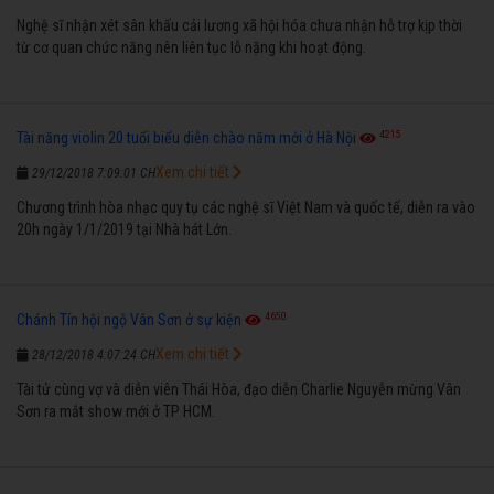
Nghệ sĩ nhận xét sân khấu cải lương xã hội hóa chưa nhận hỗ trợ kịp thời
từ cơ quan chức năng nên liên tục lỗ nặng khi hoạt động.
4215
Tài năng violin 20 tuổi biểu diễn chào năm mới ở Hà Nội
Xem chi tiết
29/12/2018 7:09:01 CH
Chương trình hòa nhạc quy tụ các nghệ sĩ Việt Nam và quốc tế, diễn ra vào
20h ngày 1/1/2019 tại Nhà hát Lớn.
4650
Chánh Tín hội ngộ Vân Sơn ở sự kiện
Xem chi tiết
28/12/2018 4:07:24 CH
Tài tử cùng vợ và diễn viên Thái Hòa, đạo diễn Charlie Nguyễn mừng Vân
Sơn ra mắt show mới ở TP HCM.