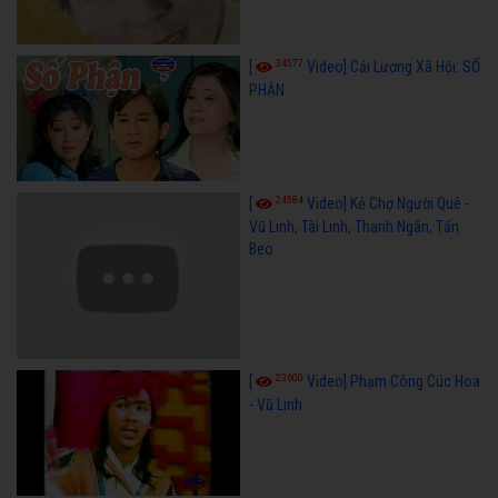
34577
[
Video] Cải Lương Xã Hội: SỐ
PHẬN
24584
[
Video] Kẻ Chợ Người Quê -
Vũ Linh, Tài Linh, Thanh Ngân, Tấn
Beo
23600
[
Video] Phạm Công Cúc Hoa
- Vũ Linh