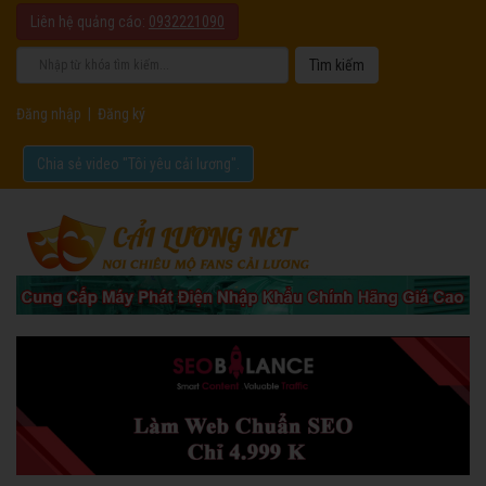
Liên hệ quảng cáo:
0932221090
Đăng nhập
|
Đăng ký
Chia sẻ video "Tôi yêu cải lương".