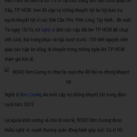
Đám cưới sẽ diễn ra tối 17/10 tại một trung tâm tiệc cưới quận Gò
Vấp, TP HCM. Hơn 40 cặp vợ chồng khuyết tật do hội bảo trợ
người khuyết tật ở các tỉnh Cần Thơ, Vĩnh Long, Tây Ninh... đề xuất.
Từ ngày 15/10, nữ
nghệ sĩ
đón các cặp đôi lên TP HCM để chụp
ảnh cưới, thử trang phục và tập dượt trước. 150 tình nguyện viên
giúp các cặp ăn uống, di chuyển trong những ngày lên TP HCM
tham gia hôn lễ.
Nghệ sĩ
Kim Cương
dìu một cặp vợ chồng khuyết tật trong đám
cưới năm 2015.
Là người khởi xướng và chủ trì hôn lễ, NSND Kim Cương được
nhiều nghệ sĩ, mạnh thường quân đồng hành góp sức. Ca sĩ Hồ