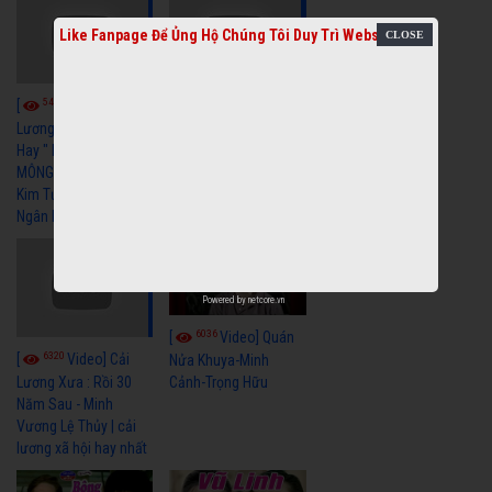
Like Fanpage Để Ủng Hộ Chúng Tôi Duy Trì Website
5457
5731
[
Video] Cải
[
Video] Cải
Lương Xã Hội Siêu
Lương Xưa Nước Mắt
Hay " BỂ HẬN MÊNH
Chiều Ly Biệt Minh
MÔNG " Cải Lương
Vương Tài Linh cải
Kim Tử Long, Thanh
lương xã hội hay nhất
Ngân Hay Nhất
Powered by
netcore.vn
6036
[
Video] Quán
6320
[
Video] Cải
Nửa Khuya-Minh
Cảnh-Trọng Hữu
Lương Xưa : Rồi 30
Năm Sau - Minh
Vương Lệ Thủy | cải
lương xã hội hay nhất