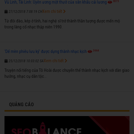
6573
Vũ Linh, Tài Linh: Uyên ương một thưở của sân khấu cải lương
Xem chi tiết
27/12/2018 7:08:19 CH
Từ đôi đào, kép ở tỉnh, hai nghệ sĩ trở thành thần tượng được mến mộ
trong làng cổ nhạc thập niên 1990.
3664
'Dế mèn phiêu lưu ký' được dựng thành nhạc kịch
Xem chi tiết
25/12/2018 10:03:02 SA
Truyện nổi tiếng của Tô Hoài được chuyển thể thành nhạc kịch với dàn giao
hưởng, nhạc cụ dân tộc...
QUẢNG CÁO