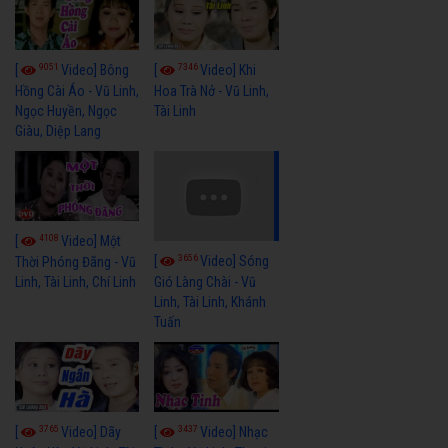
9051
7346
[
Video] Bông
[
Video] Khi
Hồng Cài Áo - Vũ Linh,
Hoa Trà Nở - Vũ Linh,
Ngọc Huyền, Ngọc
Tài Linh
Giàu, Diệp Lang
4108
[
Video] Một
3656
[
Video] Sóng
Thời Phóng Đãng - Vũ
Linh, Tài Linh, Chí Linh
Gió Làng Chài - Vũ
Linh, Tài Linh, Khánh
Tuấn
3765
3437
[
Video] Dãy
[
Video] Nhạc