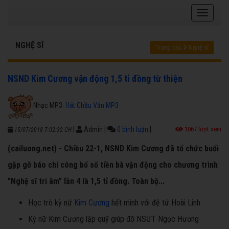
NGHỆ SĨ
Trang chủ
Nghệ sĩ
NSND Kim Cương vận động 1,5 tỉ đồng từ thiện
Nhạc MP3:
Hát Chầu Văn MP3
|
Admin
|
0 bình luận
|
1067 lượt xem
15/07/2018 7:02:32 CH
(cailuong.net) - Chiều 22-1, NSND Kim Cương đã tổ chức buổi
gặp gỡ báo chí công bố số tiền bà vận động cho chương trình
"Nghệ sĩ tri âm" lần 4 là 1,5 tỉ đồng. Toàn bộ...
Học trò kỳ nữ
Kim Cương
hết mình với đệ tử Hoài Linh
Kỳ nữ Kim Cương lập quỹ giúp đỡ NSƯT Ngọc Hương