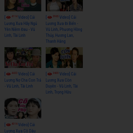
4114
3965
[
Video] Cải
[
Video] Cải
Lương Xưa Hãy Ngủ
Lương Xưa Đi Biển -
Yên Niềm Đau - Vũ
Vũ Linh, Phương Hồng
Linh, Tài Linh
Thủy, Hương Lan,
Thanh Hằng
4433
3600
[
Video] Cải
[
Video] Cải
Lương Nợ Cha Con Trả
Lương Xưa Còn
- Vũ Linh, Tài Linh
Duyên - Vũ Linh, Tài
Linh, Trọng Hữu
4016
[
Video] Cải
Lương Xưa Cô Dâu