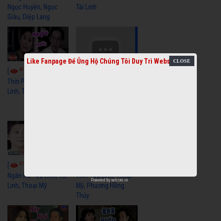
Ngọc Huyền, Ngọc
Tài Linh
Giàu, Diệp Lang
Like Fanpage Để Ủng Hộ Chúng Tôi Duy Trì Website
4110
[
Video] Một
3658
[
Video] Sóng
Thời Phóng Đãng - Vũ
Linh, Tài Linh, Chí Linh
Gió Làng Chài - Vũ
Linh, Tài Linh, Khánh
Tuấn
3768
3439
[
Video] Dãy
[
Video] Nhạc
Ngân Hà - Vũ Linh, Tài
Tình - Vũ Linh, Thoại
Powered by
netcore.vn
Linh, Thoại Mỹ
Mỹ, Phương Hồng
Thủy