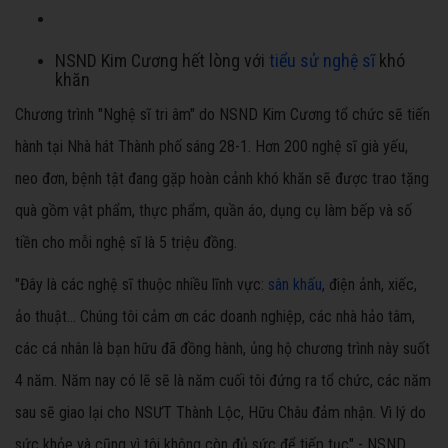
NSND Kim Cương hết lòng với
tiểu sử nghệ sĩ
khó
khăn
Chương trình "Nghệ sĩ tri âm" do NSND Kim Cương tổ chức sẽ tiến
hành tại Nhà hát Thành phố sáng 28-1. Hơn 200 nghệ sĩ già yếu,
neo đơn, bệnh tật đang gặp hoàn cảnh khó khăn sẽ được trao tặng
quà gồm vật phẩm, thực phẩm, quần áo, dụng cụ làm bếp và số
tiền cho mỗi nghệ sĩ là 5 triệu đồng.
"Đây là các nghệ sĩ thuộc nhiều lĩnh vực:
sân khấu
, điện ảnh, xiếc,
ảo thuật… Chúng tôi cảm ơn các doanh nghiệp, các nhà hảo tâm,
các cá nhân là bạn hữu đã đồng hành, ủng hộ chương trình này suốt
4 năm. Năm nay có lẽ sẽ là năm cuối tôi đứng ra tổ chức, các năm
sau sẽ giao lại cho NSƯT Thành Lộc, Hữu Châu đảm nhận. Vì lý do
sức khỏe và cũng vì tôi không còn đủ sức để tiếp tục" - NSND