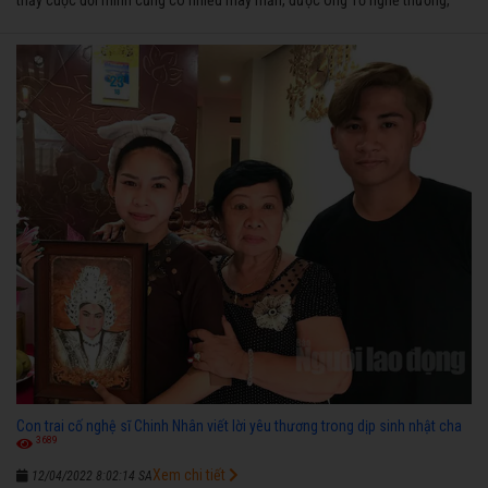
thấy cuộc đời mình cũng có nhiều may mắn, được ông Tổ nghề thương,
nên từ một cậu bé nghèo chẳng biết hát xướng là gì, trong dòng đời xuôi
ngược nhận được những cơ may để từng bước thành danh với nghiệp ca
diễn”.
Con trai cố nghệ sĩ Chinh Nhân viết lời yêu thương trong dịp sinh nhật cha
3689
Xem chi tiết
12/04/2022 8:02:14 SA