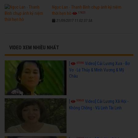
Ngọc Lan - Thanh Bình chụp ảnh kỷ niệm
17825
thời hẹn hò
21/09/2017 11:02:37 SA
VIDEO XEM NHIỀU NHẤT
67090
[
Video] Cải Lương Xưa - Bơ
Vơ - Lệ Thủy & Minh Vương & Mỹ
Châu
50843
[
Video] Cải Lương Xã Hội -
Không Chồng - Vũ Linh Tài Linh