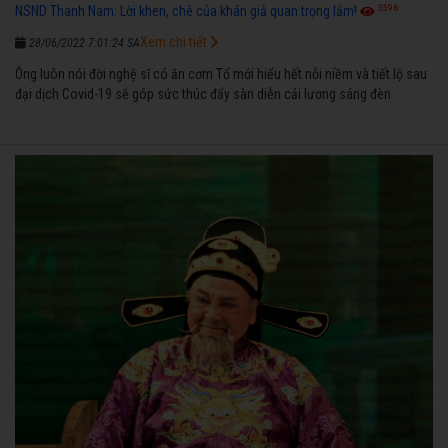
3596
NSND Thanh Nam: Lời khen, chê của khán giả quan trọng lắm!
Xem chi tiết
28/06/2022 7:01:24 SA
Ông luôn nói đời nghệ sĩ có ăn cơm Tổ mới hiểu hết nỗi niềm và tiết lộ sau
đại dịch Covid-19 sẽ góp sức thúc đẩy sàn diễn cải lương sáng đèn