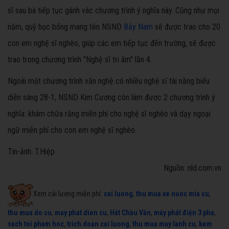
sĩ sau bà tiếp tục gánh vác chương trình ý nghĩa này. Cũng như mọi
năm, quỹ học bổng mang tên NSND
Bảy Nam
sẽ được trao cho 20
con em nghệ sĩ nghèo, giúp các em tiếp tục đến trường, sẽ được
trao trong chương trình "Nghệ sĩ tri âm" lần 4.
Ngoài một chương trình văn nghệ có nhiều nghệ sĩ tài năng biểu
diễn sáng 28-1, NSND Kim Cương còn làm được 2 chương trình ý
nghĩa: khám chữa răng miễn phí cho nghệ sĩ nghèo và dạy ngoại
ngữ miễn phí cho con em nghệ sĩ nghèo.
Tin-ảnh: T.Hiệp
Nguồn: nld.com.vn
Xem cải lương miễn phí:
cai luong
,
thu mua xe nuoc mia cu
,
thu mua do cu
,
may phat dien cu
,
Hát Chầu Văn
,
máy phát điện 3 pha
,
sach toi pham hoc
,
trich doan cai luong
,
thu mua may lanh cu
,
kem