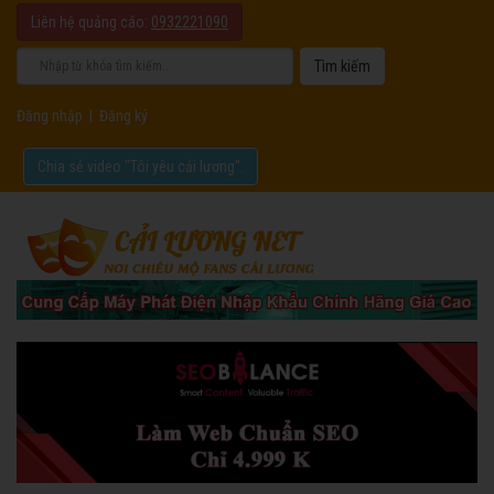
Liên hệ quảng cáo:
0932221090
Đăng nhập
|
Đăng ký
Chia sẻ video "Tôi yêu cải lương".