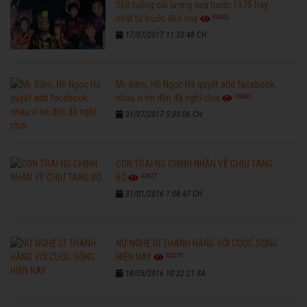
260 tuồng cải lương xưa trước 1975 hay
96202
nhất từ trước đến nay
17/07/2017 11:33:48 CH
Mr. Đàm, Hồ Ngọc Hà quyết add facebook
76303
nhau vì tin đồn đã nghỉ chơi
31/07/2017 5:03:06 CH
CON TRAI NS CHINH NHẪN VỀ CHỊU TANG
42977
BỐ
31/01/2016 1:08:47 CH
NỮ NGHỆ SĨ THANH HẰNG VỚI CUỘC SỐNG
32579
HIỆN NAY
18/05/2016 10:22:21 SA