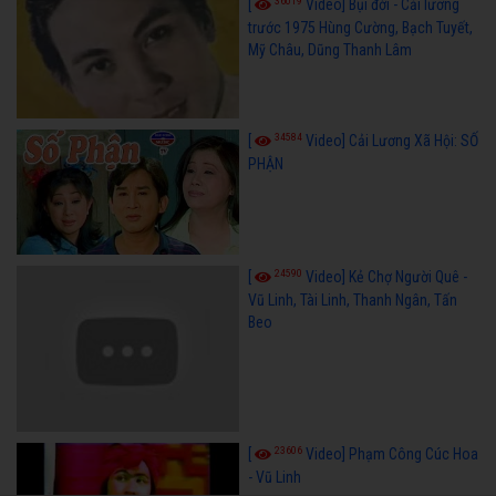
36019
[
Video] Bụi đời - Cải lương
trước 1975 Hùng Cường, Bạch Tuyết,
Mỹ Châu, Dũng Thanh Lâm
34584
[
Video] Cải Lương Xã Hội: SỐ
PHẬN
24590
[
Video] Kẻ Chợ Người Quê -
Vũ Linh, Tài Linh, Thanh Ngân, Tấn
Beo
23606
[
Video] Phạm Công Cúc Hoa
- Vũ Linh