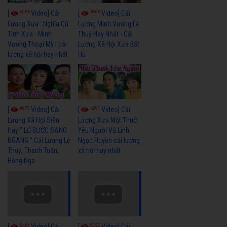
6066
6686
[
Video] Cải
[
Video] Cải
Lương Xưa : Nghĩa Cũ
Lương Minh Vương Lệ
Tình Xưa - Minh
Thuỷ Hay Nhất - Cải
Vương Thoại Mỹ | cải
Lương Xã Hội Xưa Bất
lương xã hội hay nhất
Hủ
6975
6391
[
Video] Cải
[
Video] Cải
Lương Xã Hội Siêu
Lương Xưa Một Thuở
Hay " LỠ BƯỚC SANG
Yêu Người Vũ Linh
NGANG " Cải Lương Lệ
Ngọc Huyền cải lương
Thuỷ, Thanh Tuấn,
xã hội hay nhất
Hồng Nga
5461
5737
[
Video] Cải
[
Video] Cải