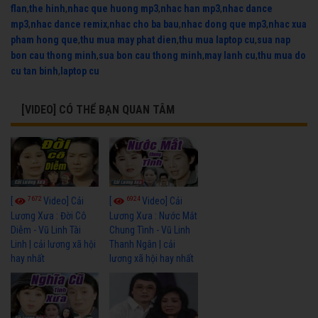
flan
,
the hinh
,
nhac que huong mp3
,
nhac han mp3
,
nhac dance
mp3
,
nhac dance remix
,
nhac cho ba bau
,
nhac dong que mp3
,
nhac xua
pham hong que
,
thu mua may phat dien
,
thu mua laptop cu
,
sua nap
bon cau thong minh
,
sua bon cau thong minh
,
may lanh cu
,
thu mua do
cu tan binh
,
laptop cu
[VIDEO] CÓ THỂ BẠN QUAN TÂM
7672
6924
[
Video] Cải
[
Video] Cải
Lương Xưa : Đời Cô
Lương Xưa : Nước Mắt
Diễm - Vũ Linh Tài
Chung Tình - Vũ Linh
Linh | cải lương xã hội
Thanh Ngân | cải
hay nhất
lương xã hội hay nhất