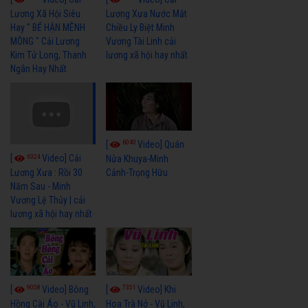
Lương Xã Hội Siêu
Lương Xưa Nước Mắt
Hay " BỂ HẬN MÊNH
Chiều Ly Biệt Minh
MÔNG " Cải Lương
Vương Tài Linh cải
Kim Tử Long, Thanh
lương xã hội hay nhất
Ngân Hay Nhất
6040
[
Video] Quán
6324
[
Video] Cải
Nửa Khuya-Minh
Cảnh-Trọng Hữu
Lương Xưa : Rồi 30
Năm Sau - Minh
Vương Lệ Thủy | cải
lương xã hội hay nhất
9058
7351
[
Video] Bông
[
Video] Khi
Hồng Cài Áo - Vũ Linh,
Hoa Trà Nở - Vũ Linh,