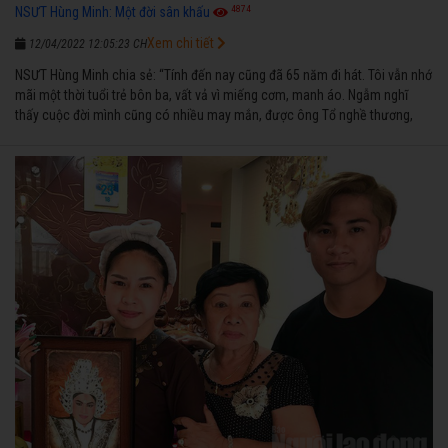
4874
NSƯT Hùng Minh: Một đời sân khấu
Xem chi tiết
12/04/2022 12:05:23 CH
NSƯT Hùng Minh chia sẻ: “Tính đến nay cũng đã 65 năm đi hát. Tôi vẫn nhớ
mãi một thời tuổi trẻ bôn ba, vất vả vì miếng cơm, manh áo. Ngẫm nghĩ
thấy cuộc đời mình cũng có nhiều may mắn, được ông Tổ nghề thương,
nên từ một cậu bé nghèo chẳng biết hát xướng là gì, trong dòng đời xuôi
ngược nhận được những cơ may để từng bước thành danh với nghiệp ca
diễn”.