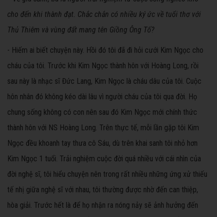
cho đến khi thành đạt. Chắc chắn có nhiều ký ức về tuổi thơ với
Thủ Thiêm và vùng đất mang tên Giồng Ông Tố?
- Hiếm ai biết chuyện này. Hồi đó tôi đã đi hỏi cưới Kim Ngọc cho
cháu của tôi. Trước khi Kim Ngọc thành hôn với Hoàng Long, rồi
sau này là nhạc sĩ Đức Lang, Kim Ngọc là cháu dâu của tôi. Cuộc
hôn nhân đó không kéo dài lâu vì người cháu của tôi qua đời. Họ
chung sống không có con nên sau đó Kim Ngọc mới chính thức
thành hôn với NS Hoàng Long. Trên thực tế, mỗi lần gặp tôi Kim
Ngọc đều khoanh tay thưa cô Sáu, dù trên khai sanh tôi nhỏ hơn
Kim Ngọc 1 tuổi. Trải nghiệm cuộc đời quá nhiều với cái nhìn của
đời nghệ sĩ, tôi hiểu chuyện nên trong rất nhiều những ứng xử thiếu
tế nhị giữa nghệ sĩ với nhau, tôi thường được nhờ đến can thiệp,
hòa giải. Trước hết là để họ nhận ra nóng nảy sẽ ảnh hưởng đến