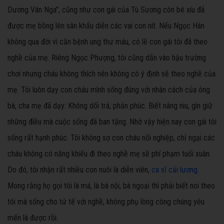
Dương Vân Nga", cũng như con gái của Tú Sương còn bé xíu đã
được mẹ bồng lên sân khấu diễn các vai con nít. Nếu Ngọc Hân
không qua đời vì căn bệnh ung thư máu, có lẽ con gái tôi đã theo
nghề của mẹ. Riêng Ngọc Phượng, tôi cũng dẫn vào hậu trường
chơi nhưng cháu không thích nên không có ý định sẽ theo nghề của
mẹ. Tôi luôn dạy con cháu mình sống đúng với nhân cách của ông
bà, cha mẹ đã dạy: Không dối trá, phản phúc. Biết nâng niu, gìn giữ
những điều mà cuộc sống đã ban tặng. Nhờ vậy hiện nay con gái tôi
sống rất hạnh phúc. Tôi không sợ con cháu nối nghiệp, chỉ ngại các
cháu không có năng khiếu đi theo nghề mẹ sẽ phí phạm tuổi xuân.
Do đó, tôi nhận rất nhiều con nuôi là diễn viên,
ca sĩ cải lương
.
Mong rằng họ gọi tôi là má, là bà nội, bà ngoại thì phải biết noi theo
tôi mà sống cho tử tế với nghề, không phụ lòng công chúng yêu
mến là được rồi.