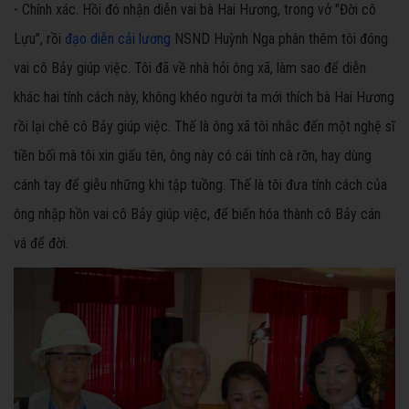
- Chính xác. Hồi đó nhận diễn vai bà Hai Hương, trong vở "Đời cô
Lựu", rồi
đạo diễn cải lương
NSND Huỳnh Nga phân thêm tôi đóng
vai cô Bảy giúp việc. Tôi đã về nhà hỏi ông xã, làm sao để diễn
khác hai tính cách này, không khéo người ta mới thích bà Hai Hương
rồi lại chê cô Bảy giúp việc. Thế là ông xã tôi nhắc đến một nghệ sĩ
tiền bối mà tôi xin giấu tên, ông này có cái tính cà rỡn, hay dùng
cánh tay để giễu những khi tập tuồng. Thế là tôi đưa tính cách của
ông nhập hồn vai cô Bảy giúp việc, để biến hóa thành cô Bảy cán
vá để đời.