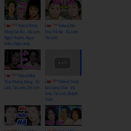
9050
7343
[
Video] Bông
[
Video] Khi
Hồng Cài Áo - Vũ Linh,
Hoa Trà Nở - Vũ Linh,
Ngọc Huyền, Ngọc
Tài Linh
Giàu, Diệp Lang
4107
[
Video] Một
3656
[
Video] Sóng
Thời Phóng Đãng - Vũ
Linh, Tài Linh, Chí Linh
Gió Làng Chài - Vũ
Linh, Tài Linh, Khánh
Tuấn
3765
3437