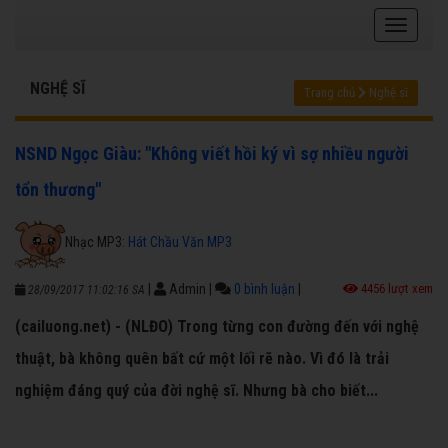
NGHỆ SĨ
Trang chủ
Nghệ sĩ
NSND Ngọc Giàu: "Không viết hồi ký vì sợ nhiều người
tổn thương"
Nhạc MP3:
Hát Chầu Văn MP3
|
Admin
|
0 bình luận
|
4456 lượt xem
28/09/2017 11:02:16 SA
(cailuong.net) - (NLĐO) Trong từng con đường đến với nghệ
thuật, bà không quên bất cứ một lối rẽ nào. Vì đó là trải
nghiệm đáng quý của đời nghệ sĩ. Nhưng bà cho biết...