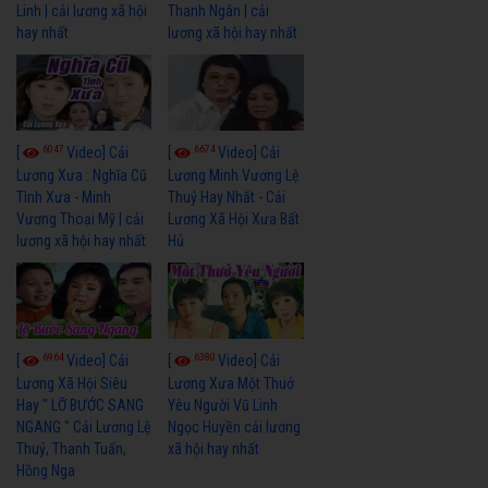
Linh | cải lương xã hội
Thanh Ngân | cải
hay nhất
lương xã hội hay nhất
6047
6674
[
Video] Cải
[
Video] Cải
Lương Xưa : Nghĩa Cũ
Lương Minh Vương Lệ
Tình Xưa - Minh
Thuỷ Hay Nhất - Cải
Vương Thoại Mỹ | cải
Lương Xã Hội Xưa Bất
lương xã hội hay nhất
Hủ
6964
6380
[
Video] Cải
[
Video] Cải
Lương Xã Hội Siêu
Lương Xưa Một Thuở
Hay " LỠ BƯỚC SANG
Yêu Người Vũ Linh
NGANG " Cải Lương Lệ
Ngọc Huyền cải lương
Thuỷ, Thanh Tuấn,
xã hội hay nhất
Hồng Nga