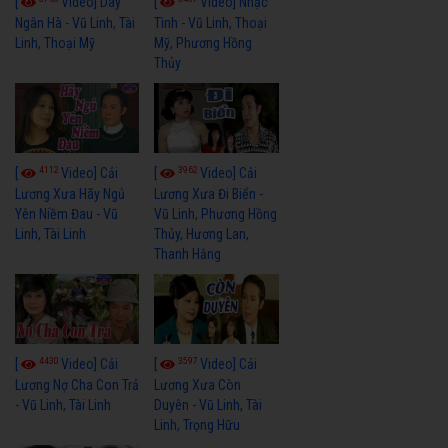
[
Video] Dãy
[
Video] Nhạc
Ngân Hà - Vũ Linh, Tài
Tình - Vũ Linh, Thoại
Linh, Thoại Mỹ
Mỹ, Phương Hồng
Thủy
4112
3962
[
Video] Cải
[
Video] Cải
Lương Xưa Hãy Ngủ
Lương Xưa Đi Biển -
Yên Niềm Đau - Vũ
Vũ Linh, Phương Hồng
Linh, Tài Linh
Thủy, Hương Lan,
Thanh Hằng
4430
3597
[
Video] Cải
[
Video] Cải
Lương Nợ Cha Con Trả
Lương Xưa Còn
- Vũ Linh, Tài Linh
Duyên - Vũ Linh, Tài
Linh, Trọng Hữu