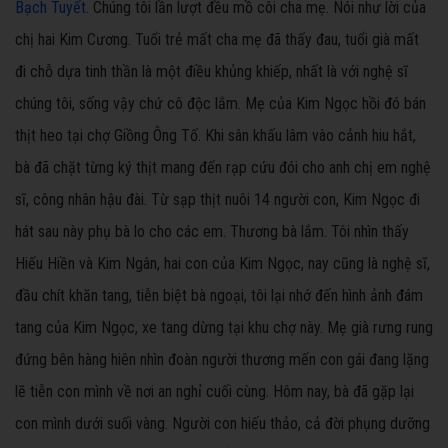
Bạch Tuyết
. Chúng tôi lần lượt đều mồ côi cha mẹ. Nói như lời của
chị hai Kim Cương. Tuổi trẻ mất cha mẹ đã thấy đau, tuổi già mất
đi chỗ dựa tinh thần là một điều khủng khiếp, nhất là với nghệ sĩ
chúng tôi, sống vậy chứ cô độc lắm. Mẹ của Kim Ngọc hồi đó bán
thịt heo tại chợ Giồng Ông Tố. Khi sân khấu lâm vào cảnh hiu hắt,
bà đã chặt từng ký thịt mang đến rạp cứu đói cho anh chị em nghệ
sĩ, công nhân hậu đài. Từ sạp thịt nuôi 14 người con, Kim Ngọc đi
hát sau này phụ bà lo cho các em. Thương bà lắm. Tôi nhìn thấy
Hiếu Hiền và Kim Ngân, hai con của Kim Ngọc, nay cũng là nghệ sĩ,
đầu chít khăn tang, tiễn biệt bà ngoại, tôi lại nhớ đến hình ảnh đám
tang của Kim Ngọc, xe tang dừng tại khu chợ này. Mẹ già rưng rung
đứng bên hàng hiên nhìn đoàn người thương mến con gái đang lặng
lẽ tiễn con mình về nơi an nghỉ cuối cùng. Hôm nay, bà đã gặp lại
con mình dưới suối vàng. Người con hiếu thảo, cả đời phụng dưỡng