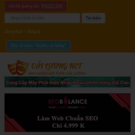
Liên hệ quảng cáo:
0932221090
Đăng nhập
|
Đăng ký
Chia sẻ video "Tôi yêu cải lương".