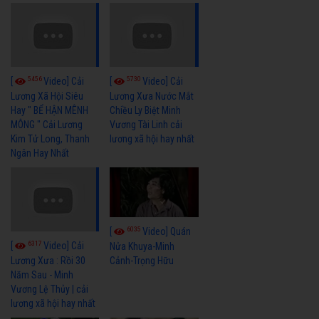
5456
5730
[
Video] Cải
[
Video] Cải
Lương Xã Hội Siêu
Lương Xưa Nước Mắt
Hay " BỂ HẬN MÊNH
Chiều Ly Biệt Minh
MÔNG " Cải Lương
Vương Tài Linh cải
Kim Tử Long, Thanh
lương xã hội hay nhất
Ngân Hay Nhất
6035
[
Video] Quán
6317
[
Video] Cải
Nửa Khuya-Minh
Cảnh-Trọng Hữu
Lương Xưa : Rồi 30
Năm Sau - Minh
Vương Lệ Thủy | cải
lương xã hội hay nhất