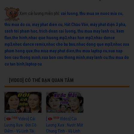
Xem cải lương miễn phí:
cai luong
,
thu mua xe nuoc mia cu
,
thu mua do cu
,
may phat dien cu
,
Hát Chầu Văn
,
máy phát điện 3 pha
,
sach toi pham hoc
,
trich doan cai luong
,
thu mua may lanh cu
,
kem
flan
,
the hinh
,
nhac que huong mp3
,
nhac han mp3
,
nhac dance
mp3
,
nhac dance remix
,
nhac cho ba bau
,
nhac dong que mp3
,
nhac xua
pham hong que
,
thu mua may phat dien
,
thu mua laptop cu
,
sua nap
bon cau thong minh
,
sua bon cau thong minh
,
may lanh cu
,
thu mua do
cu tan binh
,
laptop cu
[VIDEO] CÓ THỂ BẠN QUAN TÂM
7658
6908
[
Video] Cải
[
Video] Cải
Lương Xưa : Đời Cô
Lương Xưa : Nước Mắt
Diễm - Vũ Linh Tài
Chung Tình - Vũ Linh