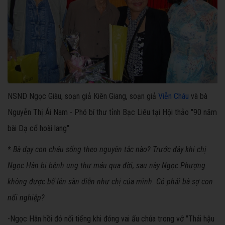
NSND Ngọc Giàu, soạn giả Kiên Giang, soạn giả
Viễn Châu
và bà
Nguyễn Thị Ái Nam - Phó bí thư tỉnh Bạc Liêu tại Hội thảo "90 năm
bài Dạ cổ hoài lang"
* Bà dạy con cháu sống theo nguyên tắc nào? Trước đây khi chị
Ngọc Hân bị bệnh ung thư máu qua đời, sau này Ngọc Phượng
không được bế lên sàn diễn như chị của mình. Có phải bà sợ con
nối nghiệp?
-Ngọc Hân hồi đó nổi tiếng khi đóng vai ấu chúa trong vở "Thái hậu