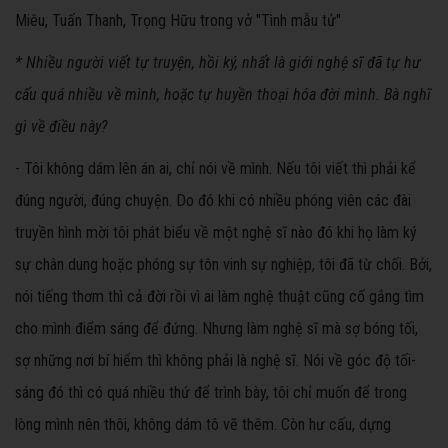
Miêu, Tuấn Thanh, Trọng Hữu trong vở "Tình mẫu tử"
* Nhiều người viết tự truyện, hồi ký, nhất là giới nghệ sĩ đã tự hư
cấu quá nhiều về mình, hoặc tự huyền thoại hóa đời mình. Bà nghĩ
gì về điều này?
- Tôi không dám lên án ai, chỉ nói về mình. Nếu tôi viết thì phải kể
đúng người, đúng chuyện. Do đó khi có nhiều phóng viên các đài
truyền hình mời tôi phát biểu về một nghệ sĩ nào đó khi họ làm ký
sự chân dung hoặc phóng sự tôn vinh sự nghiệp, tôi đã từ chối. Bởi,
nói tiếng thơm thì cả đời rồi vì ai làm nghệ thuật cũng cố gắng tìm
cho mình điểm sáng để đứng. Nhưng làm nghệ sĩ mà sợ bóng tối,
sợ những nơi bí hiểm thì không phải là nghệ sĩ. Nói về góc độ tối-
sáng đó thì có quá nhiều thứ để trình bày, tôi chỉ muốn để trong
lòng mình nên thôi, không dám tô vẽ thêm. Còn hư cấu, dựng