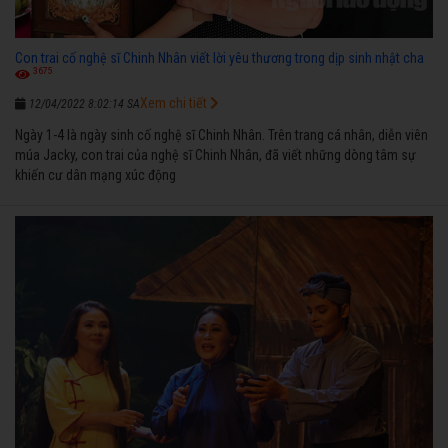
Con trai cố nghệ sĩ Chinh Nhân viết lời yêu thương trong dịp sinh nhật cha
3675
Xem chi tiết
12/04/2022 8:02:14 SA
Ngày 1-4 là ngày sinh cố nghệ sĩ Chinh Nhân. Trên trang cá nhân, diễn viên
múa Jacky, con trai của nghệ sĩ Chinh Nhân, đã viết những dòng tâm sự
khiến cư dân mạng xúc động