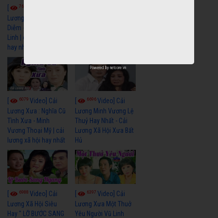
7683
6934
[
Video] Cải
[
Video] Cải
Lương Xưa : Đời Cô
Lương Xưa : Nước Mắt
Diễm - Vũ Linh Tài
Chung Tình - Vũ Linh
Linh | cải lương xã hội
Thanh Ngân | cải
hay nhất
lương xã hội hay nhất
Powered by
netcore.vn
6079
6696
[
Video] Cải
[
Video] Cải
Lương Xưa : Nghĩa Cũ
Lương Minh Vương Lệ
Tình Xưa - Minh
Thuỷ Hay Nhất - Cải
Vương Thoại Mỹ | cải
Lương Xã Hội Xưa Bất
lương xã hội hay nhất
Hủ
6988
6397
[
Video] Cải
[
Video] Cải
Lương Xã Hội Siêu
Lương Xưa Một Thuở
Hay " LỠ BƯỚC SANG
Yêu Người Vũ Linh