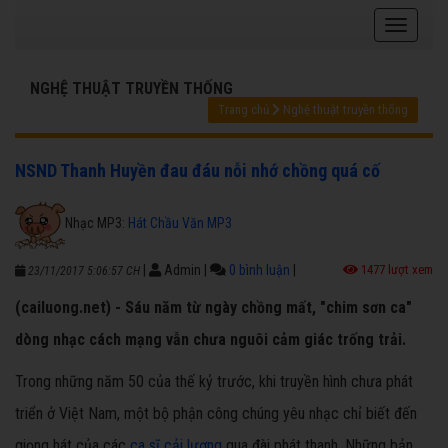
NGHỆ THUẬT TRUYỀN THỐNG
Trang chủ
Nghệ thuật truyền thống
NSND Thanh Huyền đau đáu nỗi nhớ chồng quá cố
Nhạc MP3:
Hát Chầu Văn MP3
|
Admin
|
0 bình luận
|
1477 lượt xem
23/11/2017 5:06:57 CH
(cailuong.net) - Sáu năm từ ngày chồng mất, "chim sơn ca"
dòng nhạc cách mạng vẫn chưa nguôi cảm giác trống trải.
Trong những năm 50 của thế kỷ trước, khi truyền hình chưa phát
triển ở Việt Nam, một bộ phận công chúng yêu nhạc chỉ biết đến
giọng hát của các
ca sĩ cải lương
qua đài phát thanh. Những bản