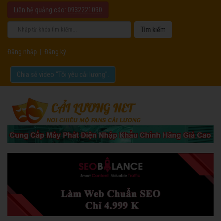
Liên hệ quảng cáo:
0932221090
Đăng nhập
|
Đăng ký
Chia sẻ video "Tôi yêu cải lương".