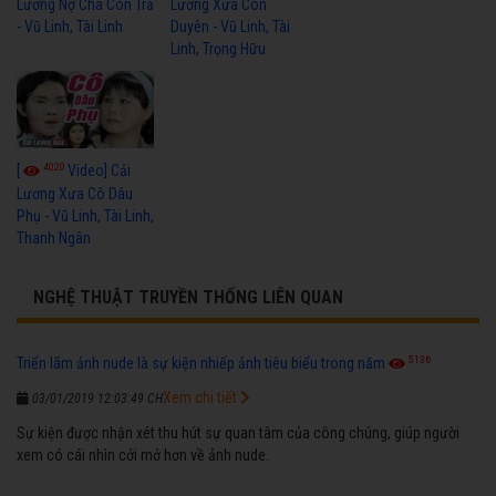
Lương Nợ Cha Con Trả
Lương Xưa Còn
- Vũ Linh, Tài Linh
Duyên - Vũ Linh, Tài
Linh, Trọng Hữu
4020
[
Video] Cải
Lương Xưa Cô Dâu
Phụ - Vũ Linh, Tài Linh,
Thanh Ngân
NGHỆ THUẬT TRUYỀN THỐNG LIÊN QUAN
5136
Triển lãm ảnh nude là sự kiện nhiếp ảnh tiêu biểu trong năm
Xem chi tiết
03/01/2019 12:03:49 CH
Sự kiện được nhận xét thu hút sự quan tâm của công chúng, giúp người
xem có cái nhìn cởi mở hơn về ảnh nude.