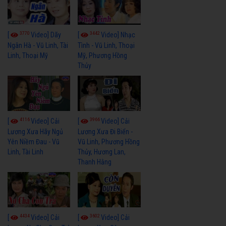
3770
3442
[
Video] Dãy
[
Video] Nhạc
Ngân Hà - Vũ Linh, Tài
Tình - Vũ Linh, Thoại
Linh, Thoại Mỹ
Mỹ, Phương Hồng
Thủy
4116
3966
[
Video] Cải
[
Video] Cải
Lương Xưa Hãy Ngủ
Lương Xưa Đi Biển -
Yên Niềm Đau - Vũ
Vũ Linh, Phương Hồng
Linh, Tài Linh
Thủy, Hương Lan,
Thanh Hằng
4434
3602
[
Video] Cải
[
Video] Cải