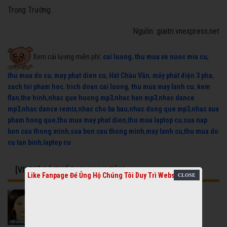
Trọng Trường
Nguồn: giaitri.vnexpress.net
Xem cải lương miễn phí:
cai luong
,
thu mua xe nuoc mia cu
,
thu mua do cu
,
may phat dien cu
,
Hát Chầu Văn
,
máy phát điện 3 pha
,
sach toi pham hoc
,
trich doan cai luong
,
thu mua may lanh cu
,
kem
flan
,
the hinh
,
nhac que huong mp3
,
nhac han mp3
,
nhac dance
mp3
,
nhac dance remix
,
nhac cho ba bau
,
nhac dong que mp3
,
nhac xua
pham hong que
,
thu mua may phat dien
,
thu mua laptop cu
,
sua nap
bon cau thong minh
,
sua bon cau thong minh
,
may lanh cu
,
thu mua do
cu tan binh
,
laptop cu
[VIDEO] CÓ THỂ BẠN QUAN TÂM
Like Fanpage Để Ủng Hộ Chúng Tôi Duy Trì Website