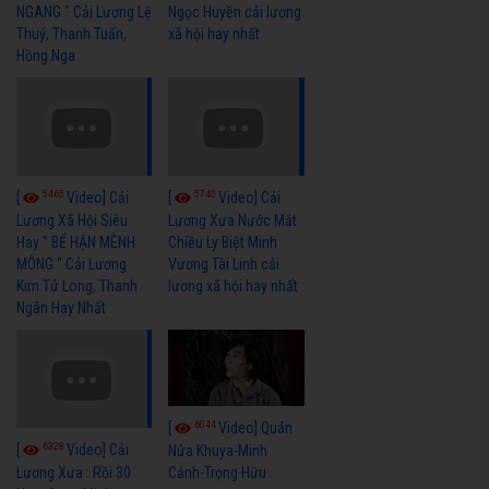
NGANG " Cải Lương Lệ
Ngọc Huyền cải lương
Thuỷ, Thanh Tuấn,
xã hội hay nhất
Hồng Nga
5465
5740
[
Video] Cải
[
Video] Cải
Lương Xã Hội Siêu
Lương Xưa Nước Mắt
Hay " BỂ HẬN MÊNH
Chiều Ly Biệt Minh
MÔNG " Cải Lương
Vương Tài Linh cải
Kim Tử Long, Thanh
lương xã hội hay nhất
Ngân Hay Nhất
6044
[
Video] Quán
6328
[
Video] Cải
Nửa Khuya-Minh
Cảnh-Trọng Hữu
Lương Xưa : Rồi 30