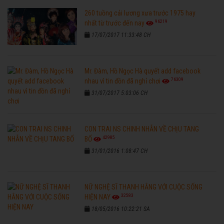
260 tuồng cải lương xưa trước 1975 hay
96219
nhất từ trước đến nay
17/07/2017 11:33:48 CH
Mr. Đàm, Hồ Ngọc Hà quyết add facebook
76309
nhau vì tin đồn đã nghỉ chơi
31/07/2017 5:03:06 CH
CON TRAI NS CHINH NHẪN VỀ CHỊU TANG
42985
BỐ
31/01/2016 1:08:47 CH
NỮ NGHỆ SĨ THANH HẰNG VỚI CUỘC SỐNG
32583
HIỆN NAY
18/05/2016 10:22:21 SA