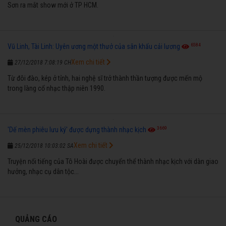
Sơn ra mắt show mới ở TP HCM.
6584
Vũ Linh, Tài Linh: Uyên ương một thưở của sân khấu cải lương
Xem chi tiết
27/12/2018 7:08:19 CH
Từ đôi đào, kép ở tỉnh, hai nghệ sĩ trở thành thần tượng được mến mộ
trong làng cổ nhạc thập niên 1990.
3669
'Dế mèn phiêu lưu ký' được dựng thành nhạc kịch
Xem chi tiết
25/12/2018 10:03:02 SA
Truyện nổi tiếng của Tô Hoài được chuyển thể thành nhạc kịch với dàn giao
hưởng, nhạc cụ dân tộc...
QUẢNG CÁO