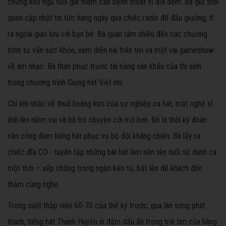
chứng khó ngủ tuổi già thêm căn bệnh thoát vị đĩa đệm. Bà giữ thói
quen cập nhật tin tức hàng ngày qua chiếc radio để đầu giường, ít
ra ngoài giao lưu với bạn bè. Bà quan tâm nhiều đến các chương
trình tư vấn sức khỏe, xem diễn hài trên tivi và một vài gameshow
về âm nhạc. Bà thán phục trước tài năng sân khấu của thí sinh
trong chương trình Giọng hát Việt nhí.
Chỉ khi nhắc về thuở hoàng kim của sự nghiệp ca hát, mắt nghệ sĩ
ánh lên niềm vui và bà trò chuyện cởi mở hơn. Đó là thời kỳ đoàn
văn công đem tiếng hát phục vụ bộ đội kháng chiến. Bà lấy ra
chiếc đĩa CD - tuyển tập những bài hát làm nên tên tuổi nữ danh ca
một thời – xếp chồng trong ngăn kéo tủ, bật lên để khách đến
thăm cùng nghe.
Trong suốt thập niên 60-70 của thế kỷ trước, qua làn sóng phát
thanh, tiếng hát Thanh Huyền in đậm dấu ấn trong trái tim của hàng