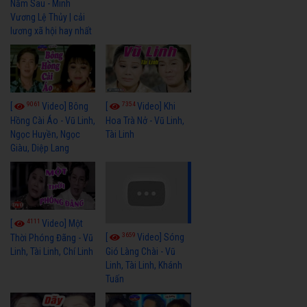
Năm Sau - Minh
Vương Lệ Thủy | cải
lương xã hội hay nhất
9061
7354
[
Video] Bông
[
Video] Khi
Hồng Cài Áo - Vũ Linh,
Hoa Trà Nở - Vũ Linh,
Ngọc Huyền, Ngọc
Tài Linh
Giàu, Diệp Lang
4111
[
Video] Một
3659
[
Video] Sóng
Thời Phóng Đãng - Vũ
Linh, Tài Linh, Chí Linh
Gió Làng Chài - Vũ
Linh, Tài Linh, Khánh
Tuấn