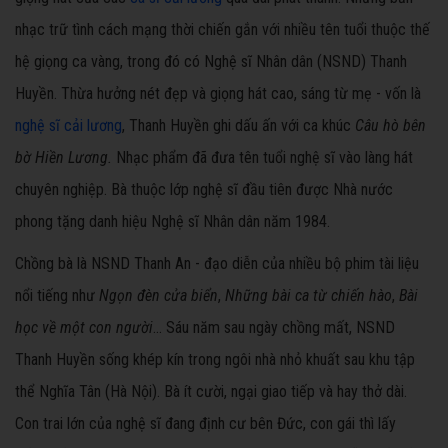
nhạc trữ tình cách mạng thời chiến gắn với nhiều tên tuổi thuộc thế
hệ giọng ca vàng, trong đó có Nghệ sĩ Nhân dân (NSND) Thanh
Huyền. Thừa hưởng nét đẹp và giọng hát cao, sáng từ mẹ - vốn là
nghệ sĩ
cải lương
, Thanh Huyền ghi dấu ấn với ca khúc
Câu hò bên
bờ Hiền Lương.
Nhạc phẩm đã đưa tên tuổi nghệ sĩ vào làng hát
chuyên nghiệp. Bà thuộc lớp nghệ sĩ đầu tiên được Nhà nước
phong tặng danh hiệu Nghệ sĩ Nhân dân năm 1984.
Chồng bà là NSND Thanh An - đạo diễn của nhiều bộ phim tài liệu
nổi tiếng như
Ngọn đèn cửa biển
,
Những bài ca từ chiến hào
,
Bài
học về một con người
... Sáu năm sau ngày chồng mất, NSND
Thanh Huyền sống khép kín trong ngôi nhà nhỏ khuất sau khu tập
thể Nghĩa Tân (Hà Nội). Bà ít cười, ngại giao tiếp và hay thở dài.
Con trai lớn của nghệ sĩ đang định cư bên Đức, con gái thì lấy