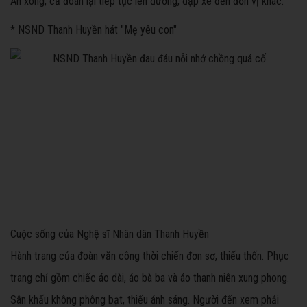
Ăn xong, cả đoàn lại tiếp tục lên đường, đạp xe đến đơn vị khác.
* NSND Thanh Huyền hát "Mẹ yêu con"
Cuộc sống của Nghệ sĩ Nhân dân Thanh Huyền
Hành trang của đoàn văn công thời chiến đơn sơ, thiếu thốn. Phục
trang chỉ gồm chiếc áo dài, áo bà ba và áo thanh niên xung phong.
Sân khấu không phông bạt, thiếu ánh sáng. Người đến xem phải