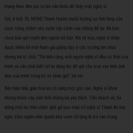
mang theo đèn pin rọi lên sân khấu để thấy mặt nghệ sĩ.
Giờ, ở tuổi 76, NSND Thanh Huyền muốn hưởng sự tĩnh lặng của
cuộc sống, chăm sóc vườn cây cảnh của chồng để lại. Bà bảo
chưa bao giờ muốn làm người nổi bật. Khi về hưu, nghệ sĩ nhận
được nhiều lời mời tham gia giảng dạy ở các trường âm nhạc
nhưng bà từ chối. "Tôi hiểu rằng, mỗi người nghệ sĩ đều có thời của
mình và cần phải biết rút lui đúng lúc để giữ cho trọn vẹn hình ảnh
đẹp của mình trong ký ức khán giả", bà nói.
Bên hiên nhà, giàn hoa leo rộ vàng một góc sân. Nghệ sĩ khoe
những khóm cây sinh thời chồng bà yêu thích. Tiễn khách về, bà
đứng một lúc bên chiếc ghế gỗ bạc màu cố nghệ sĩ Thanh An hay
ngồi, trầm ngâm nhìn quanh khu vườn rồi lặng lẽ trở vào trong.