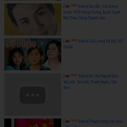
36026
[
Video] Bụi đời - Cải lương
trước 1975 Hùng Cường, Bạch Tuyết,
Mỹ Châu, Dũng Thanh Lâm
34590
[
Video] Cải Lương Xã Hội: SỐ
PHẬN
24595
[
Video] Kẻ Chợ Người Quê -
Vũ Linh, Tài Linh, Thanh Ngân, Tấn
Beo
23613
[
Video] Phạm Công Cúc Hoa