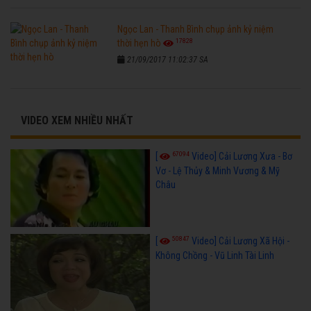
Ngọc Lan - Thanh Bình chụp ảnh kỷ niệm
17828
thời hẹn hò
21/09/2017 11:02:37 SA
VIDEO XEM NHIỀU NHẤT
67094
[
Video] Cải Lương Xưa - Bơ
Vơ - Lệ Thủy & Minh Vương & Mỹ
Châu
50847
[
Video] Cải Lương Xã Hội -
Không Chồng - Vũ Linh Tài Linh