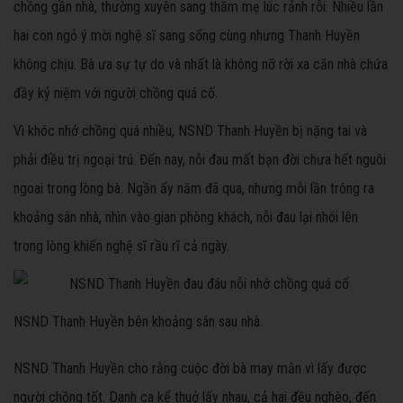
chồng gần nhà, thường xuyên sang thăm mẹ lúc rảnh rỗi. Nhiều lần
hai con ngỏ ý mời nghệ sĩ sang sống cùng nhưng Thanh Huyền
không chịu. Bà ưa sự tự do và nhất là không nỡ rời xa căn nhà chứa
đầy kỷ niệm với người chồng quá cố.
Vì khóc nhớ chồng quá nhiều, NSND Thanh Huyền bị nặng tai và
phải điều trị ngoại trú. Đến nay, nỗi đau mất bạn đời chưa hết nguôi
ngoai trong lòng bà. Ngần ấy năm đã qua, nhưng mỗi lần trông ra
khoảng sân nhà, nhìn vào gian phòng khách, nỗi đau lại nhói lên
trong lòng khiến nghệ sĩ rầu rĩ cả ngày.
NSND Thanh Huyền bên khoảng sân sau nhà.
NSND Thanh Huyền cho rằng cuộc đời bà may mắn vì lấy được
người chồng tốt. Danh ca kể thuở lấy nhau, cả hai đều nghèo, đến