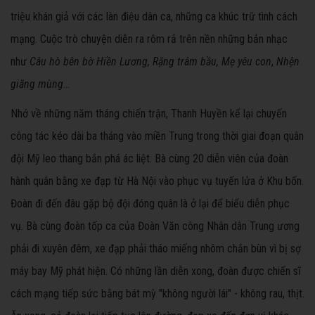
triệu khán giả với các làn điệu dân ca, những ca khúc trữ tình cách
mạng. Cuộc trò chuyện diễn ra rôm rả trên nền những bản nhạc
như
Câu hò bên bờ Hiền Lương, Rặng trâm bầu, Mẹ yêu con
,
Nhện
giăng mùng
…
Nhớ về những năm tháng chiến trận, Thanh Huyền kể lại chuyến
công tác kéo dài ba tháng vào miền Trung trong thời giai đoạn quân
đội Mỹ leo thang bắn phá ác liệt. Bà cùng 20 diễn viên của đoàn
hành quân bằng xe đạp từ Hà Nội vào phục vụ tuyến lửa ở Khu bốn.
Đoàn đi đến đâu gặp bộ đội đóng quân là ở lại để biểu diễn phục
vụ. Bà cùng đoàn tốp ca của Đoàn Văn công Nhân dân Trung ương
phải đi xuyên đêm, xe đạp phải tháo miếng nhôm chắn bùn vì bị sợ
máy bay Mỹ phát hiện. Có những lần diễn xong, đoàn được chiến sĩ
cách mạng tiếp sức bằng bát mỳ "không người lái" - không rau, thịt.