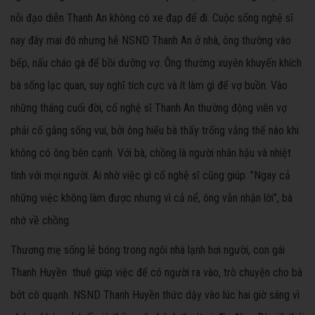
nỗi đạo diễn Thanh An không có xe đạp để đi. Cuộc sống nghệ sĩ
nay đây mai đó nhưng hễ NSND Thanh An ở nhà, ông thường vào
bếp, nấu cháo gà để bồi dưỡng vợ. Ông thường xuyên khuyến khích
bà sống lạc quan, suy nghĩ tích cực và ít làm gì để vợ buồn. Vào
những tháng cuối đời, cố nghệ sĩ Thanh An thường động viên vợ
phải cố gắng sống vui, bởi ông hiểu bà thấy trống vắng thế nào khi
không có ông bên cạnh. Với bà, chồng là người nhân hậu và nhiệt
tình với mọi người. Ai nhờ việc gì cố nghệ sĩ cũng giúp. "Ngay cả
những việc không làm được nhưng vì cả nể, ông vẫn nhận lời", bà
nhớ về chồng.
Thương mẹ sống lẻ bóng trong ngôi nhà lạnh hơi người, con gái
Thanh Huyền thuê giúp việc để có người ra vào, trò chuyện cho bà
bớt cô quạnh. NSND Thanh Huyền thức dậy vào lúc hai giờ sáng vì