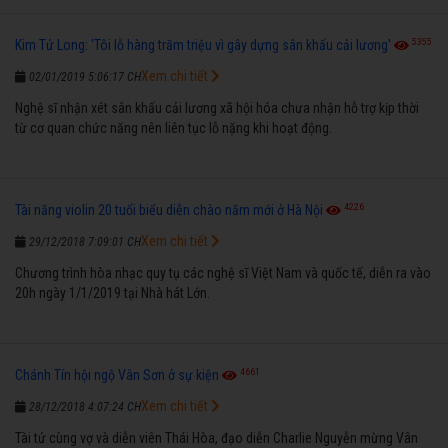
5355
Kim Tử Long: 'Tôi lỗ hàng trăm triệu vì gây dựng sân khấu cải lương'
Xem chi tiết
02/01/2019 5:06:17 CH
Nghệ sĩ nhận xét sân khấu cải lương xã hội hóa chưa nhận hỗ trợ kịp thời
từ cơ quan chức năng nên liên tục lỗ nặng khi hoạt động.
4226
Tài năng violin 20 tuổi biểu diễn chào năm mới ở Hà Nội
Xem chi tiết
29/12/2018 7:09:01 CH
Chương trình hòa nhạc quy tụ các nghệ sĩ Việt Nam và quốc tế, diễn ra vào
20h ngày 1/1/2019 tại Nhà hát Lớn.
4661
Chánh Tín hội ngộ Vân Sơn ở sự kiện
Xem chi tiết
28/12/2018 4:07:24 CH
Tài tử cùng vợ và diễn viên Thái Hòa, đạo diễn Charlie Nguyễn mừng Vân