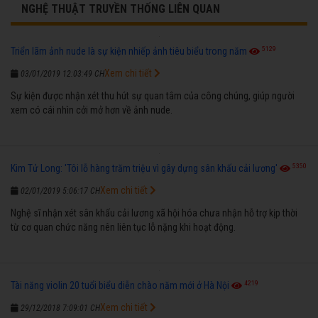
NGHỆ THUẬT TRUYỀN THỐNG LIÊN QUAN
5129
Triển lãm ảnh nude là sự kiện nhiếp ảnh tiêu biểu trong năm
Xem chi tiết
03/01/2019 12:03:49 CH
Sự kiện được nhận xét thu hút sự quan tâm của công chúng, giúp người
xem có cái nhìn cởi mở hơn về ảnh nude.
5350
Kim Tử Long: 'Tôi lỗ hàng trăm triệu vì gây dựng sân khấu cải lương'
Xem chi tiết
02/01/2019 5:06:17 CH
Nghệ sĩ nhận xét sân khấu cải lương xã hội hóa chưa nhận hỗ trợ kịp thời
từ cơ quan chức năng nên liên tục lỗ nặng khi hoạt động.
4219
Tài năng violin 20 tuổi biểu diễn chào năm mới ở Hà Nội
Xem chi tiết
29/12/2018 7:09:01 CH