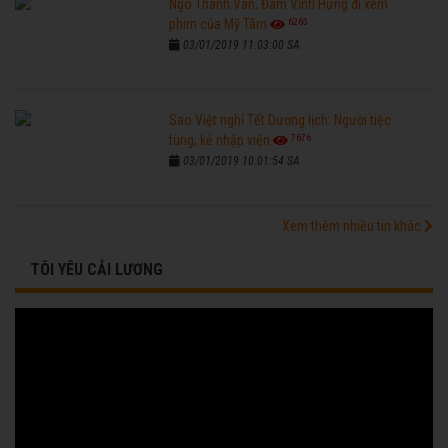
Ngô Thanh Vân, Đàm Vĩnh Hưng đi xem
6265
phim của Mỹ Tâm
03/01/2019 11:03:00 SA
Sao Việt nghỉ Tết Dương lịch: Người tiệc
7676
tùng, kẻ nhập viện
03/01/2019 10:01:54 SA
Xem thêm nhiều tin khác
TÔI YÊU CẢI LƯƠNG