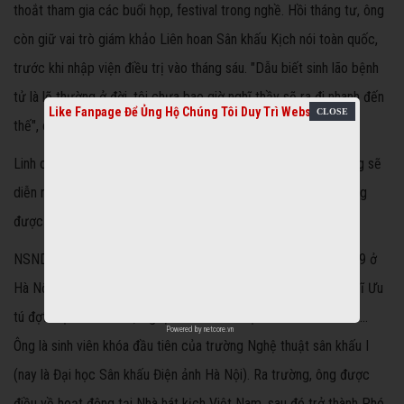
thoắt tham gia các buổi họp, festival trong nghề. Hồi tháng tư, ông
còn giữ vai trò giám khảo Liên hoan Sân khấu Kịch nói toàn quốc,
trước khi nhập viện điều trị vào tháng sáu. "Dẫu biết sinh lão bệnh
tử là lẽ thường ở đời, tôi chưa bao giờ nghĩ thầy sẽ ra đi nhanh đến
Like Fanpage Để Ủng Hộ Chúng Tôi Duy Trì Website
thế", chị chia sẻ.
Linh cữu của ông được quàn tại Nhà tang lễ TP HCM. Lễ viếng sẽ
diễn ra vào ngày 18/9 và động quan vào ngày 19/9, sau đó, ông
được hỏa táng ở Bình Hưng Hòa.
NSND Đoàn Dũng tên thật là Nguyễn Anh Dũng, sinh năm 1939 ở
Hà Nội. Ông được nhà nước phong tặng các danh hiệu: Nghệ sĩ Ưu
tú đợt một năm 1984, Nghệ sĩ Nhân dân đợt thứ tư năm 1997...
Powered by
netcore.vn
Ông là sinh viên khóa đầu tiên của trường Nghệ thuật sân khấu I
(nay là Đại học Sân khấu Điện ảnh Hà Nội). Ra trường, ông được
điều về hoạt động tại Nhà hát kịch Việt Nam, sau đó trở thành Phó