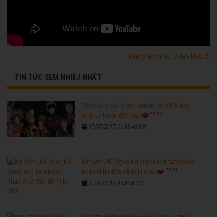
Xem thêm nhiều video khác
TIN TỨC XEM NHIỀU NHẤT
260 tuồng cải lương xưa trước 1975 hay
96199
nhất từ trước đến nay
17/07/2017 11:33:48 CH
Mr. Đàm, Hồ Ngọc Hà quyết add facebook
76301
nhau vì tin đồn đã nghỉ chơi
31/07/2017 5:03:06 CH