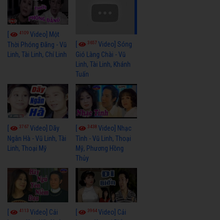
4109
[
Video] Một
3657
[
Video] Sóng
Thời Phóng Đãng - Vũ
Linh, Tài Linh, Chí Linh
Gió Làng Chài - Vũ
Linh, Tài Linh, Khánh
Tuấn
3767
3438
[
Video] Dãy
[
Video] Nhạc
Ngân Hà - Vũ Linh, Tài
Tình - Vũ Linh, Thoại
Linh, Thoại Mỹ
Mỹ, Phương Hồng
Thủy
4113
3964
[
Video] Cải
[
Video] Cải