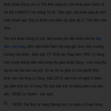
nhất, Đoàn Dũng còn rủ Thế Anh cùng dự Liên hoan phim Quốc tế
Hà Nội (HANIFF) vào tháng 10 tới. "Nào ngờ, căn bệnh quái ác tiến
triển nhanh quá. Ông ra đi khi còn nhiều dự định ấp ủ", Thế Anh cảm
thán.
Tên tuổi Đoàn Dũng có sức ảnh hưởng lớn đến nhiều thế hệ
đạo
diễn cải lương
, diễn viên miền Nam, khi ông giữ chức hiệu trưởng
trường Sân khấu - Điện ảnh TP HCM vào thập niên 1990. Lý Hùng -
một trong những diễn viên từng thụ giáo Đoàn Dũng - xem ông như
người cha thứ hai của anh. Ký ức về sự giản dị của người thầy
khắc sâu vào lòng Lý Hùng. Năm 2010, anh mời cố nghệ sĩ tham
gia phim lịch sử cổ trang
Tây Sơn hào kiệt
do hãng phim của cha
anh - NSND Lý Huỳnh - sản xuất.