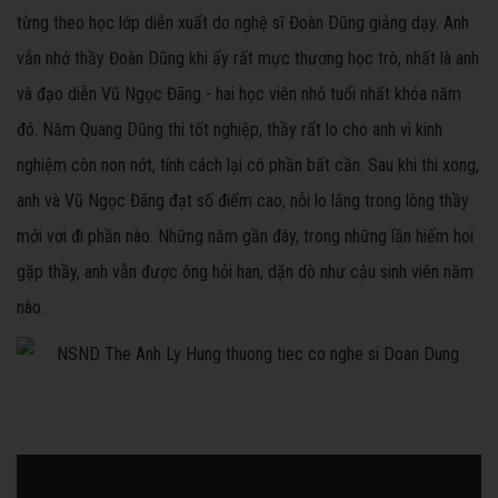
từng theo học lớp diễn xuất do nghệ sĩ Đoàn Dũng giảng dạy. Anh
vẫn nhớ thầy Đoàn Dũng khi ấy rất mực thương học trò, nhất là anh
và đạo diễn Vũ Ngọc Đãng - hai học viên nhỏ tuổi nhất khóa năm
đó. Năm Quang Dũng thi tốt nghiệp, thầy rất lo cho anh vì kinh
nghiệm còn non nớt, tính cách lại có phần bất cần. Sau khi thi xong,
anh và Vũ Ngọc Đãng đạt số điểm cao, nỗi lo lắng trong lòng thầy
mới vơi đi phần nào. Những năm gần đây, trong những lần hiếm hoi
gặp thầy, anh vẫn được ông hỏi han, dặn dò như cậu sinh viên năm
nào.