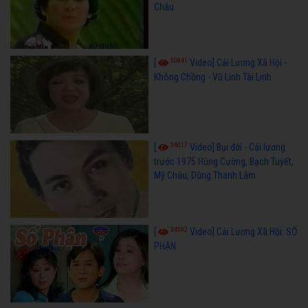
Châu
50841
[
Video] Cải Lương Xã Hội -
Không Chồng - Vũ Linh Tài Linh
36017
[
Video] Bụi đời - Cải lương
trước 1975 Hùng Cường, Bạch Tuyết,
Mỹ Châu, Dũng Thanh Lâm
34582
[
Video] Cải Lương Xã Hội: SỐ
PHẬN