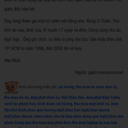
giám đốc nhà hát.
Ông từng tham gia một số phim nổi tiếng như:
Rừng O Thắm, Thủ
lĩnh áo nâu, Biển lửa, Vĩ tuyến 17 ngày và đêm, Dòng sông thơ ấu,
Ngõ hẹp
... Ông giữ chức vụ hiệu trưởng Đại học Sân khấu Điện ảnh
TP HCM từ năm 1996, đến 2000 thì về hưu.
Mai Nhật
Nguồn: giaitri.vnexpress.net
Xem cải lương miễn phí:
cai luong
,
thu mua xe nuoc mia cu
,
thu mua do cu
,
may phat dien cu
,
Hát Chầu Văn
,
máy phát điện 3 pha
,
sach toi pham hoc
,
trich doan cai luong
,
thu mua may lanh cu
,
kem
flan
,
the hinh
,
nhac que huong mp3
,
nhac han mp3
,
nhac dance
mp3
,
nhac dance remix
,
nhac cho ba bau
,
nhac dong que mp3
,
nhac xua
pham hong que
,
thu mua may phat dien
,
thu mua laptop cu
,
sua nap