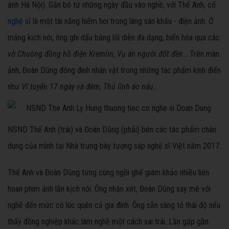
ảnh Hà Nội). Gắn bó từ những ngày đầu vào nghề, với Thế Anh, cố
nghệ sĩ
là một tài năng hiếm hoi trong làng sân khấu - điện ảnh. Ở
mảng kịch nói, ông ghi dấu bằng lối diễn đa dạng, biến hóa qua các
vở
Chuông đồng hồ điện Kremlin, Vụ án người đốt đền
... Trên màn
ảnh, Đoàn Dũng đóng đinh nhân vật trong những tác phẩm kinh điển
như
Vĩ tuyến 17 ngày và đêm, Thủ lĩnh áo nâu
...
NSND Thế Anh (trái) và Đoàn Dũng (phải) bên các tác phẩm chân
dung của mình tại Nhà trưng bày tượng sáp nghệ sĩ Việt năm 2017.
Thế Anh và Đoàn Dũng từng cùng ngồi ghế giám khảo nhiều liên
hoan phim ảnh lẫn kịch nói. Ông nhận xét, Đoàn Dũng say mê với
nghề đến mức có lúc quên cả gia đình. Ông sẵn sàng tỏ thái độ nếu
thấy đồng nghiệp khác làm nghề một cách sai trái. Lần gặp gần