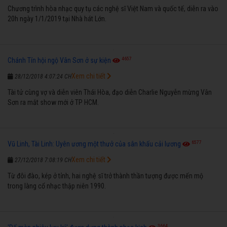
Chương trình hòa nhạc quy tụ các nghệ sĩ Việt Nam và quốc tế, diễn ra vào
20h ngày 1/1/2019 tại Nhà hát Lớn.
4657
Chánh Tín hội ngộ Vân Sơn ở sự kiện
Xem chi tiết
28/12/2018 4:07:24 CH
Tài tử cùng vợ và diễn viên Thái Hòa, đạo diễn Charlie Nguyễn mừng Vân
Sơn ra mắt show mới ở TP HCM.
6577
Vũ Linh, Tài Linh: Uyên ương một thưở của sân khấu cải lương
Xem chi tiết
27/12/2018 7:08:19 CH
Từ đôi đào, kép ở tỉnh, hai nghệ sĩ trở thành thần tượng được mến mộ
trong làng cổ nhạc thập niên 1990.
3664