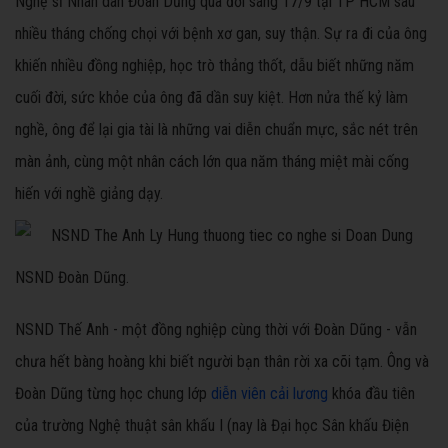
Nghệ sĩ Nhân dân Đoàn Dũng qua đời sáng 17/9 tại TP HCM sau
nhiều tháng chống chọi với bệnh xơ gan, suy thận. Sự ra đi của ông
khiến nhiều đồng nghiệp, học trò thảng thốt, dẫu biết những năm
cuối đời, sức khỏe của ông đã dần suy kiệt. Hơn nửa thế kỷ làm
nghề, ông để lại gia tài là những vai diễn chuẩn mực, sắc nét trên
màn ảnh, cùng một nhân cách lớn qua năm tháng miệt mài cống
hiến với nghề giảng dạy.
NSND Đoàn Dũng.
NSND Thế Anh - một đồng nghiệp cùng thời với Đoàn Dũng - vẫn
chưa hết bàng hoàng khi biết người bạn thân rời xa cõi tạm. Ông và
Đoàn Dũng từng học chung lớp
diễn viên cải lương
khóa đầu tiên
của trường Nghệ thuật sân khấu I (nay là Đại học Sân khấu Điện