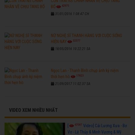
CON TRAI NS CHINH NHẪN VỀ CHỊU TANG
42975
BỐ
31/01/2016 1:08:47 CH
NỮ NGHỆ SĨ THANH HẰNG VỚI CUỘC SỐNG
32577
HIỆN NAY
18/05/2016 10:22:21 SA
Ngọc Lan - Thanh Bình chụp ảnh kỷ niệm
17823
thời hẹn hò
21/09/2017 11:02:37 SA
VIDEO XEM NHIỀU NHẤT
67087
[
Video] Cải Lương Xưa - Bơ
Vơ - Lệ Thủy & Minh Vương & Mỹ