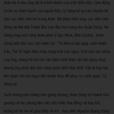
nhận lời vì cho rằng đó là trách nhiệm của một diễn viên. Cảm động
trước sự nhiệt huyết của người thầy, Lý Hùng kể lại câu chuyện đó
cho các diễn viên trẻ trong đoàn. Khi phim bấm máy, các diễn viên
đóng vai lính nhà Thanh đều cạo đầu hóa trang như Đoàn Dũng. Hai
tháng rong ruổi cùng đoàn phim ở Quy Nhơn, Bình Dương... Đoàn
Dũng luôn dốc sức cho nhân vật. "Tôi nhớ có lần quay cảnh chiến
trận, Tôn Sĩ Nghị tháo chạy cùng một con ngựa. Vì lo cho sức khỏe
của ông, chúng tôi nói chỉ cần diễn cảnh nhân vật dắt ngựa chạy,
nhưng ông phản đối, bảo rằng muốn diễn thật nhất. Vậy là ông tập
làm quen với con ngựa đến thuần thục để phục vụ cảnh quay", Lý
Hùng kể.
Suốt những năm tháng trên giảng đường, Đoàn Dũng trở thành tấm
gương với tác phong làm việc hết mình, hòa đồng với hậu bối,
không nề hà vai vế giữa thầy và trò... Đạo diễn Nguyễn Quang Dũng