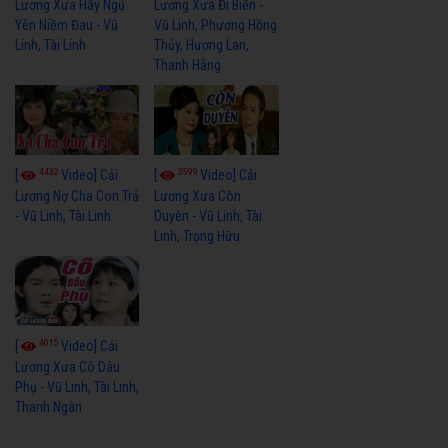
Lương Xưa Hãy Ngủ
Lương Xưa Đi Biển -
Yên Niềm Đau - Vũ
Vũ Linh, Phương Hồng
Linh, Tài Linh
Thủy, Hương Lan,
Thanh Hằng
4432
3599
[
Video] Cải
[
Video] Cải
Lương Nợ Cha Con Trả
Lương Xưa Còn
- Vũ Linh, Tài Linh
Duyên - Vũ Linh, Tài
Linh, Trọng Hữu
4015
[
Video] Cải
Lương Xưa Cô Dâu
Phụ - Vũ Linh, Tài Linh,
Thanh Ngân