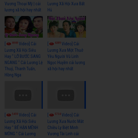
Vương Thoại Mỹ | cải
Lương Xã Hội Xưa Bất
lương xã hội hay nhất
Hủ
6969
6389
[
Video] Cải
[
Video] Cải
Lương Xã Hội Siêu
Lương Xưa Một Thuở
Hay " LỠ BƯỚC SANG
Yêu Người Vũ Linh
NGANG " Cải Lương Lệ
Ngọc Huyền cải lương
Thuỷ, Thanh Tuấn,
xã hội hay nhất
Hồng Nga
5459
5734
[
Video] Cải
[
Video] Cải
Lương Xã Hội Siêu
Lương Xưa Nước Mắt
Hay " BỂ HẬN MÊNH
Chiều Ly Biệt Minh
MÔNG " Cải Lương
Vương Tài Linh cải