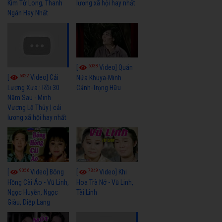
Kim Tử Long, Thanh
lương xã hội hay nhất
Ngân Hay Nhất
6038
[
Video] Quán
6322
[
Video] Cải
Nửa Khuya-Minh
Cảnh-Trọng Hữu
Lương Xưa : Rồi 30
Năm Sau - Minh
Vương Lệ Thủy | cải
lương xã hội hay nhất
9056
7349
[
Video] Bông
[
Video] Khi
Hồng Cài Áo - Vũ Linh,
Hoa Trà Nở - Vũ Linh,
Ngọc Huyền, Ngọc
Tài Linh
Giàu, Diệp Lang