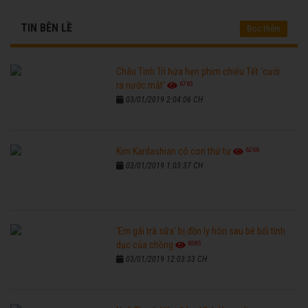
TIN BÊN LỀ
Đọc thêm
Châu Tinh Trì hứa hẹn phim chiếu Tết 'cười
6765
ra nước mắt'
03/01/2019 2:04:06 CH
6266
Kim Kardashian có con thứ tư
03/01/2019 1:03:37 CH
'Em gái trà sữa' bị đồn ly hôn sau bê bối tình
6585
dục của chồng
03/01/2019 12:03:33 CH