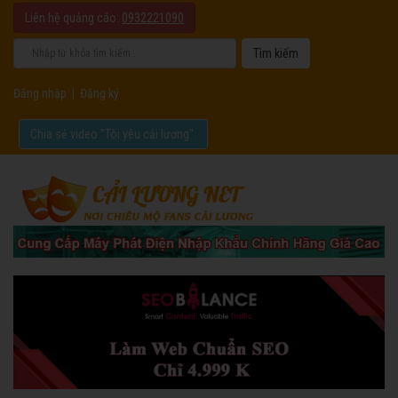
Liên hệ quảng cáo:
0932221090
Đăng nhập
|
Đăng ký
Chia sẻ video "Tôi yêu cải lương".