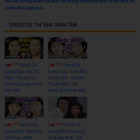
bon cau thong minh
,
sua bon cau thong minh
,
may lanh cu
,
thu mua do
cu tan binh
,
laptop cu
[VIDEO] CÓ THỂ BẠN QUAN TÂM
7665
6918
[
Video] Cải
[
Video] Cải
Lương Xưa : Đời Cô
Lương Xưa : Nước Mắt
Diễm - Vũ Linh Tài
Chung Tình - Vũ Linh
Linh | cải lương xã hội
Thanh Ngân | cải
hay nhất
lương xã hội hay nhất
6056
6679
[
Video] Cải
[
Video] Cải
Lương Xưa : Nghĩa Cũ
Lương Minh Vương Lệ
Tình Xưa - Minh
Thuỷ Hay Nhất - Cải