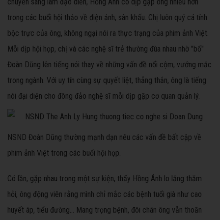
chuyển sang làm đạo diễn, Hồng Ánh có dịp gặp ông nhiều hơn
trong các buổi hội thảo về điện ảnh, sân khấu. Chị luôn quý cá tính
bộc trực của ông, không ngại nói ra thực trạng của phim ảnh Việt.
Mỗi dịp hội họp, chị và các nghệ sĩ trẻ thường đùa nhau nhờ "bố"
Đoàn Dũng lên tiếng nói thay về những vấn đề nổi cộm, vướng mắc
trong ngành. Với uy tín cùng sự quyết liệt, thẳng thắn, ông là tiếng
nói đại diện cho đông đảo nghệ sĩ mỗi dịp gặp cơ quan quản lý.
NSND Đoàn Dũng thường mạnh dạn nêu các vấn đề bất cập về
phim ảnh Việt trong các buổi hội họp.
Có lần, gặp nhau trong một sự kiện, thấy Hồng Ánh lo lắng thăm
hỏi, ông động viên rằng mình chỉ mắc các bệnh tuổi già như cao
huyết áp, tiểu đường... Mang trọng bệnh, đôi chân ông vẫn thoăn