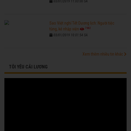
03/01/2019 11:03:00 SA
Sao Việt nghỉ Tết Dương lịch: Người tiệc
7682
tùng, kẻ nhập viện
03/01/2019 10:01:54 SA
Xem thêm nhiều tin khác
TÔI YÊU CẢI LƯƠNG