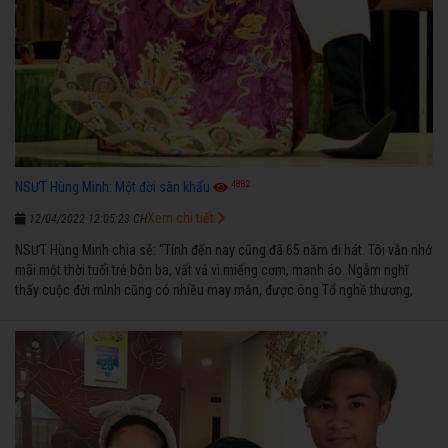
4882
NSƯT Hùng Minh: Một đời sân khấu
Xem chi tiết
12/04/2022 12:05:23 CH
NSƯT Hùng Minh chia sẻ: “Tính đến nay cũng đã 65 năm đi hát. Tôi vẫn nhớ
mãi một thời tuổi trẻ bôn ba, vất vả vì miếng cơm, manh áo. Ngẫm nghĩ
thấy cuộc đời mình cũng có nhiều may mắn, được ông Tổ nghề thương,
nên từ một cậu bé nghèo chẳng biết hát xướng là gì, trong dòng đời xuôi
ngược nhận được những cơ may để từng bước thành danh với nghiệp ca
diễn”.