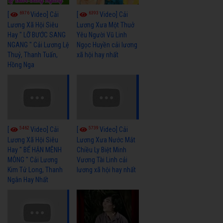
6976
6393
[
Video] Cải
[
Video] Cải
Lương Xã Hội Siêu
Lương Xưa Một Thuở
Hay " LỠ BƯỚC SANG
Yêu Người Vũ Linh
NGANG " Cải Lương Lệ
Ngọc Huyền cải lương
Thuỷ, Thanh Tuấn,
xã hội hay nhất
Hồng Nga
5462
5739
[
Video] Cải
[
Video] Cải
Lương Xã Hội Siêu
Lương Xưa Nước Mắt
Hay " BỂ HẬN MÊNH
Chiều Ly Biệt Minh
MÔNG " Cải Lương
Vương Tài Linh cải
Kim Tử Long, Thanh
lương xã hội hay nhất
Ngân Hay Nhất