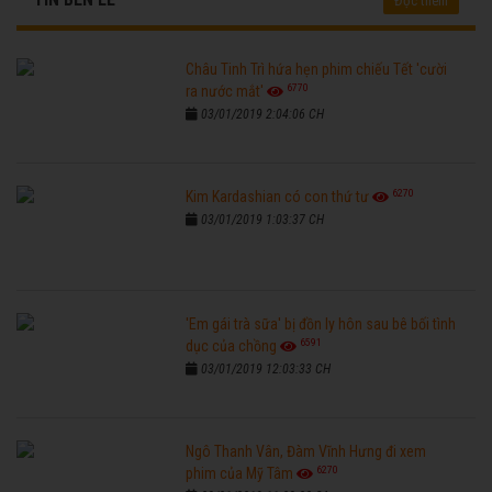
Đọc thêm
Châu Tinh Trì hứa hẹn phim chiếu Tết 'cười
6770
ra nước mắt'
03/01/2019 2:04:06 CH
6270
Kim Kardashian có con thứ tư
03/01/2019 1:03:37 CH
'Em gái trà sữa' bị đồn ly hôn sau bê bối tình
6591
dục của chồng
03/01/2019 12:03:33 CH
Ngô Thanh Vân, Đàm Vĩnh Hưng đi xem
6270
phim của Mỹ Tâm