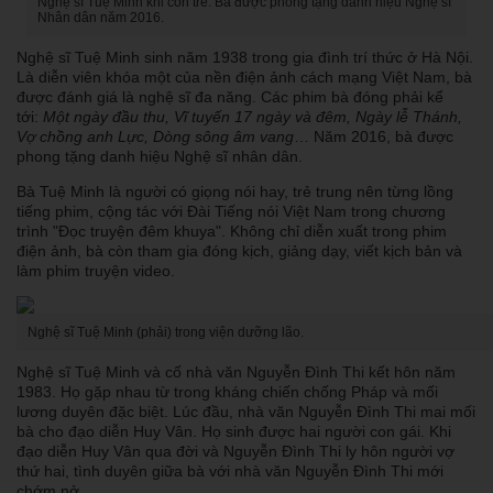
Nghệ sĩ Tuệ Minh khi còn trẻ. Bà được phong tặng danh hiệu Nghệ sĩ
Nhân dân năm 2016.
Nghệ sĩ Tuệ Minh sinh năm 1938 trong gia đình trí thức ở Hà Nội.
Là diễn viên khóa một của nền điện ảnh cách mạng Việt Nam, bà
được đánh giá là nghệ sĩ đa năng. Các phim bà đóng phải kể
tới:
Một ngày đầu thu, Vĩ tuyến 17 ngày và đêm, Ngày lễ Thánh,
Vợ chồng anh Lực, Dòng sông âm vang
… Năm 2016, bà được
phong tặng danh hiệu Nghệ sĩ nhân dân.
Bà Tuệ Minh là người có giọng nói hay, trẻ trung nên từng lồng
tiếng phim, cộng tác với Đài Tiếng nói Việt Nam trong chương
trình "Đọc truyện đêm khuya". Không chỉ diễn xuất trong phim
điện ảnh, bà còn tham gia đóng kịch, giảng dạy, viết kịch bản và
làm phim truyện video.
Nghệ sĩ Tuệ Minh (phải) trong viện dưỡng lão.
Nghệ sĩ Tuệ Minh và cố nhà văn Nguyễn Đình Thi kết hôn năm
1983. Họ gặp nhau từ trong kháng chiến chống Pháp và mối
lương duyên đặc biệt. Lúc đầu, nhà văn Nguyễn Đình Thi mai mối
bà cho đạo diễn Huy Vân. Họ sinh được hai người con gái. Khi
đạo diễn Huy Vân qua đời và Nguyễn Đình Thi ly hôn người vợ
thứ hai, tình duyên giữa bà với nhà văn Nguyễn Đình Thi mới
chớm nở.