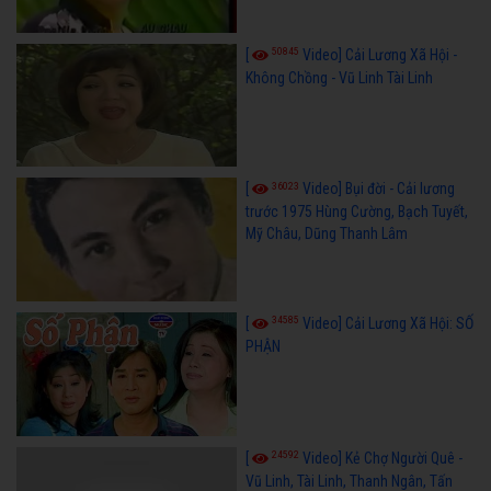
50845
[
Video] Cải Lương Xã Hội -
Không Chồng - Vũ Linh Tài Linh
36023
[
Video] Bụi đời - Cải lương
trước 1975 Hùng Cường, Bạch Tuyết,
Mỹ Châu, Dũng Thanh Lâm
34585
[
Video] Cải Lương Xã Hội: SỐ
PHẬN
24592
[
Video] Kẻ Chợ Người Quê -
Vũ Linh, Tài Linh, Thanh Ngân, Tấn