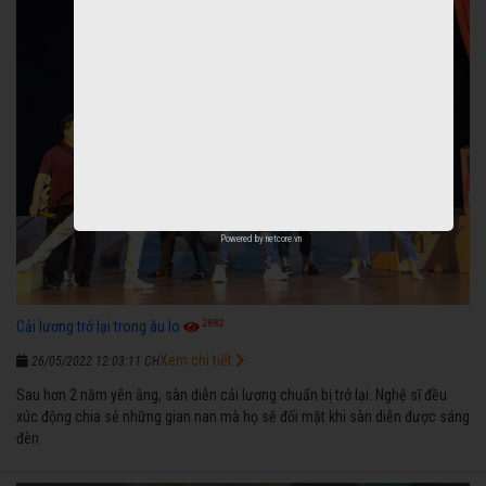
Powered by
netcore.vn
2882
Cải lương trở lại trong âu lo
Xem chi tiết
26/05/2022 12:03:11 CH
Sau hơn 2 năm yên ắng, sàn diễn cải lương chuẩn bị trở lại. Nghệ sĩ đều
xúc động chia sẻ những gian nan mà họ sẽ đối mặt khi sàn diễn được sáng
đèn