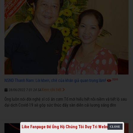
3599
NSND Thanh Nam: Lời khen, chê của khán giả quan trọng lắm!
Xem chi tiết
28/06/2022 7:01:24 SA
Ông luôn nói đời nghệ sĩ có ăn cơm Tổ mới hiểu hết nỗi niềm và tiết lộ sau
đại dịch Covid-19 sẽ góp sức thúc đẩy sàn diễn cải lương sáng đèn
Like Fanpage Để Ủng Hộ Chúng Tôi Duy Trì Website