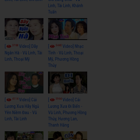
Linh, Tài Linh, Khánh
Tuấn
3768
3440
[
Video] Dãy
[
Video] Nhạc
Ngân Hà - Vũ Linh, Tài
Tình - Vũ Linh, Thoại
Linh, Thoại Mỹ
Mỹ, Phương Hồng
Thủy
4114
3966
[
Video] Cải
[
Video] Cải
Lương Xưa Hãy Ngủ
Lương Xưa Đi Biển -
Yên Niềm Đau - Vũ
Vũ Linh, Phương Hồng
Linh, Tài Linh
Thủy, Hương Lan,
Thanh Hằng