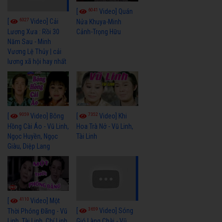
6041
[
Video] Quán
6327
[
Video] Cải
Nửa Khuya-Minh
Cảnh-Trọng Hữu
Lương Xưa : Rồi 30
Năm Sau - Minh
Vương Lệ Thủy | cải
lương xã hội hay nhất
9059
7352
[
Video] Bông
[
Video] Khi
Hồng Cài Áo - Vũ Linh,
Hoa Trà Nở - Vũ Linh,
Ngọc Huyền, Ngọc
Tài Linh
Giàu, Diệp Lang
4110
[
Video] Một
3659
[
Video] Sóng
Thời Phóng Đãng - Vũ
Linh, Tài Linh, Chí Linh
Gió Làng Chài - Vũ