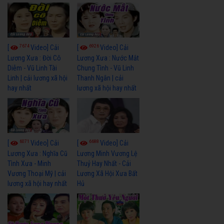
7674
6926
[
Video] Cải
[
Video] Cải
Lương Xưa : Đời Cô
Lương Xưa : Nước Mắt
Diễm - Vũ Linh Tài
Chung Tình - Vũ Linh
Linh | cải lương xã hội
Thanh Ngân | cải
hay nhất
lương xã hội hay nhất
6071
6688
[
Video] Cải
[
Video] Cải
Lương Xưa : Nghĩa Cũ
Lương Minh Vương Lệ
Tình Xưa - Minh
Thuỷ Hay Nhất - Cải
Vương Thoại Mỹ | cải
Lương Xã Hội Xưa Bất
lương xã hội hay nhất
Hủ