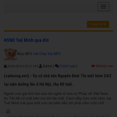
Trang chủ
NSND Tuệ Minh qua đời
Nhạc MP3:
Hát Chầu Văn MP3
|
Admin
|
0 bình luận
|
928 lượt xem
25/02/2018 3:52:51 CH
(cailuong.net) - Vợ cố nhà văn Nguyễn Đình Thi mất hôm 24/2
tại viện dưỡng lão ở Hà Nội, thọ 80 tuổi.
Người con gái thứ hai của nữ nghệ sĩ vừa từ Pháp về Việt Nam
ăn Tết đã có mặt bên mẹ khi bà mất. Cách đây hơn một năm, bà
Tuệ Minh trải qua một cơn tai biến dẫn tới phải nằm một chỗ.