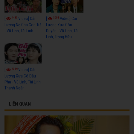
4433
3601
[
Video] Cải
[
Video] Cải
Lương Nợ Cha Con Trả
Lương Xưa Còn
- Vũ Linh, Tài Linh
Duyên - Vũ Linh, Tài
Linh, Trọng Hữu
4016
[
Video] Cải
Lương Xưa Cô Dâu
Phụ - Vũ Linh, Tài Linh,
Thanh Ngân
LIÊN QUAN