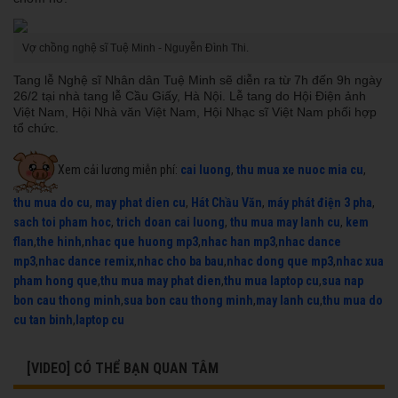
Vợ chồng nghệ sĩ Tuệ Minh - Nguyễn Đình Thi.
Tang lễ Nghệ sĩ Nhân dân Tuệ Minh sẽ diễn ra từ 7h đến 9h ngày
26/2 tại nhà tang lễ Cầu Giấy, Hà Nội. Lễ tang do Hội Điện ảnh
Việt Nam, Hội Nhà văn Việt Nam, Hội Nhạc sĩ Việt Nam phối hợp
tổ chức.
Xem cải lương miễn phí:
cai luong
,
thu mua xe nuoc mia cu
,
thu mua do cu
,
may phat dien cu
,
Hát Chầu Văn
,
máy phát điện 3 pha
,
sach toi pham hoc
,
trich doan cai luong
,
thu mua may lanh cu
,
kem
flan
,
the hinh
,
nhac que huong mp3
,
nhac han mp3
,
nhac dance
mp3
,
nhac dance remix
,
nhac cho ba bau
,
nhac dong que mp3
,
nhac xua
pham hong que
,
thu mua may phat dien
,
thu mua laptop cu
,
sua nap
bon cau thong minh
,
sua bon cau thong minh
,
may lanh cu
,
thu mua do
cu tan binh
,
laptop cu
[VIDEO] CÓ THỂ BẠN QUAN TÂM