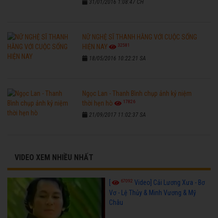
31/01/2016 1:08:47 CH
NỮ NGHỆ SĨ THANH HẰNG VỚI CUỘC SỐNG
32581
HIỆN NAY
18/05/2016 10:22:21 SA
Ngọc Lan - Thanh Bình chụp ảnh kỷ niệm
17826
thời hẹn hò
21/09/2017 11:02:37 SA
VIDEO XEM NHIỀU NHẤT
67092
[
Video] Cải Lương Xưa - Bơ
Vơ - Lệ Thủy & Minh Vương & Mỹ
Châu