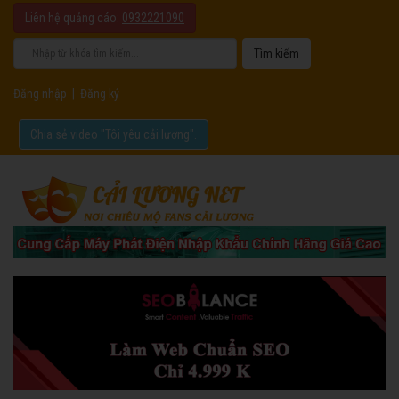
Liên hệ quảng cáo:
0932221090
Đăng nhập
|
Đăng ký
Chia sẻ video "Tôi yêu cải lương".