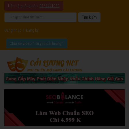
Liên hệ quảng cáo:
0932221090
Đăng nhập
|
Đăng ký
Chia sẻ video "Tôi yêu cải lương".