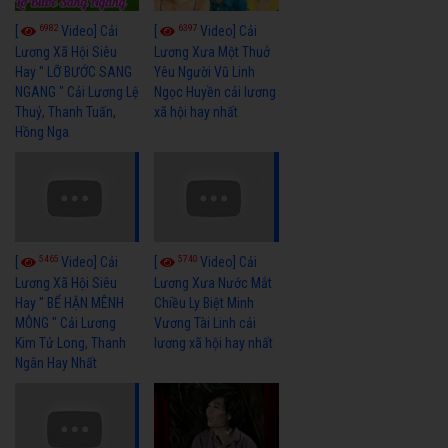
6982
6397
[
Video] Cải
[
Video] Cải
Lương Xã Hội Siêu
Lương Xưa Một Thuở
Hay " LỠ BƯỚC SANG
Yêu Người Vũ Linh
NGANG " Cải Lương Lệ
Ngọc Huyền cải lương
Thuỷ, Thanh Tuấn,
xã hội hay nhất
Hồng Nga
5465
5740
[
Video] Cải
[
Video] Cải
Lương Xã Hội Siêu
Lương Xưa Nước Mắt
Hay " BỂ HẬN MÊNH
Chiều Ly Biệt Minh
MÔNG " Cải Lương
Vương Tài Linh cải
Kim Tử Long, Thanh
lương xã hội hay nhất
Ngân Hay Nhất