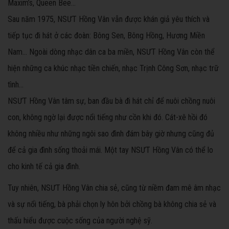
Maxim’s, Queen Bee...
Sau năm 1975, NSƯT Hồng Vân vẫn được khán giả yêu thích và
tiếp tục đi hát ở các đoàn: Bông Sen, Bông Hồng, Hương Miền
Nam... Ngoài dòng nhạc dân ca ba miền, NSƯT Hồng Vân còn thể
hiện những ca khúc nhạc tiền chiến, nhạc Trịnh Công Sơn, nhạc trữ
tình…
NSƯT Hồng Vân tâm sự, ban đầu bà đi hát chỉ để nuôi chồng nuôi
con, không ngờ lại được nổi tiếng như cồn khi đó. Cát-xê hồi đó
không nhiều như những ngôi sao đình đám bây giờ nhưng cũng đủ
để cả gia đình sống thoải mái. Một tay NSƯT Hồng Vân có thể lo
cho kinh tế cả gia đình.
Tuy nhiên, NSƯT Hồng Vân chia sẻ, cũng từ niềm đam mê âm nhạc
và sự nổi tiếng, bà phải chọn ly hôn bởi chồng bà không chia sẻ và
thấu hiểu được cuộc sống của người nghệ sỹ.