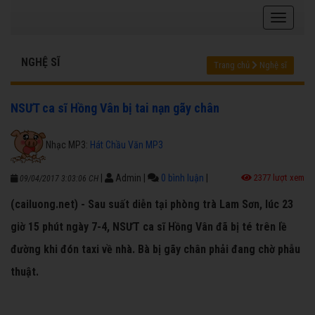
NGHỆ SĨ
Trang chủ
Nghệ sĩ
NSƯT ca sĩ Hồng Vân bị tai nạn gãy chân
Nhạc MP3:
Hát Chầu Văn MP3
|
Admin
|
0 bình luận
|
2377 lượt xem
09/04/2017 3:03:06 CH
(cailuong.net) - Sau suất diễn tại phòng trà Lam Sơn, lúc 23
giờ 15 phút ngày 7-4, NSƯT ca sĩ Hồng Vân đã bị té trên lề
đường khi đón taxi về nhà. Bà bị gãy chân phải đang chờ phẫu
thuật.