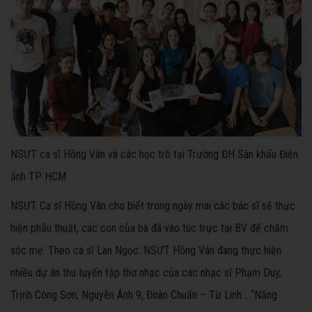
NSƯT ca sĩ Hồng Vân và các học trò tại Trường ĐH Sân khấu Điện
ảnh TP HCM
NSƯT Ca sĩ Hồng Vân cho biết trong ngày mai các bác sĩ sẽ thực
hiện phẫu thuật, các con của bà đã vào túc trực tại BV để chăm
sóc mẹ. Theo ca sĩ Lan Ngọc: NSƯT Hồng Vân đang thực hiện
nhiều dự án thu tuyển tập thơ nhạc của các nhạc sĩ Phạm Duy,
Trịnh Công Sơn, Nguyễn Ánh 9, Đoàn Chuẩn – Từ Linh… “Năng