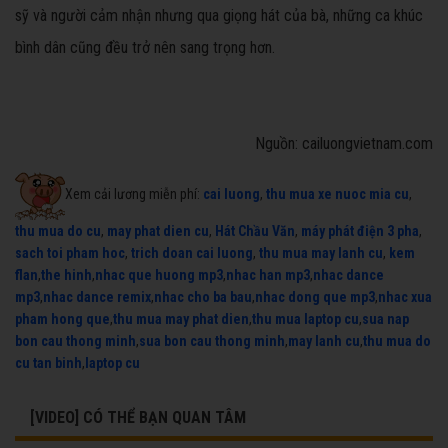
sỹ và người cảm nhận nhưng qua giọng hát của bà, những ca khúc
bình dân cũng đều trở nên sang trọng hơn.
Nguồn: cailuongvietnam.com
Xem cải lương miễn phí:
cai luong
,
thu mua xe nuoc mia cu
,
thu mua do cu
,
may phat dien cu
,
Hát Chầu Văn
,
máy phát điện 3 pha
,
sach toi pham hoc
,
trich doan cai luong
,
thu mua may lanh cu
,
kem
flan
,
the hinh
,
nhac que huong mp3
,
nhac han mp3
,
nhac dance
mp3
,
nhac dance remix
,
nhac cho ba bau
,
nhac dong que mp3
,
nhac xua
pham hong que
,
thu mua may phat dien
,
thu mua laptop cu
,
sua nap
bon cau thong minh
,
sua bon cau thong minh
,
may lanh cu
,
thu mua do
cu tan binh
,
laptop cu
[VIDEO] CÓ THỂ BẠN QUAN TÂM