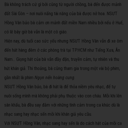
Bà không trách cứ gì bởi cũng từ người chồng, bà đến được mảnh
đất Sài Gòn – nơi nuôi nấng tài năng của bà được nở hoa. NSƯT
Hồng Vân bảo bà cảm ơn mảnh đất miền Nam nhiều bởi nếu ở Huế,
có lẽ bây giờ bà vẫn là một cô giáo.
Hiện nay, dù tuổi cao sức yếu nhưng NSƯT Hồng Vân vẫn đi xe ôm
đến hát hàng đêm ở các phòng trà tại TP.HCM như Tiếng Xưa, Ân
Nam… Giọng hát của bà vẫn đầy đặn, truyền cảm, tự nhiên và thu
hút khán giả. Thi thoảng, bà cũng tham gia trong một vài bộ phim,
gần nhất là phim
Ngọn nến hoàng cung.
NSƯT Hồng Vân bảo, bà đi hát là để thỏa niềm yêu nhạc, để tự
nuôi sống mình mà không phải phụ thuộc vào con cháu. Mỗi khi lên
sân khấu, bà đều say đắm với những tình cảm trong ca khúc dù là
nhạc sang hay nhạc sến mỗi khi khán giả yêu cầu.
Với NSƯT Hồng Vân, nhạc sang hay sến là do cách hát của mỗi ca