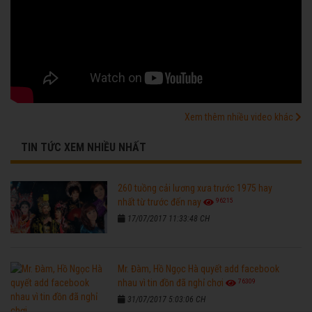
Xem thêm nhiều video khác
TIN TỨC XEM NHIỀU NHẤT
260 tuồng cải lương xưa trước 1975 hay
96215
nhất từ trước đến nay
17/07/2017 11:33:48 CH
Mr. Đàm, Hồ Ngọc Hà quyết add facebook
76309
nhau vì tin đồn đã nghỉ chơi
31/07/2017 5:03:06 CH