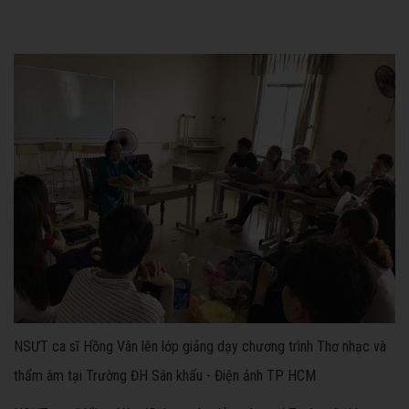
NSƯT ca sĩ Hồng Vân lên lớp giảng dạy chương trình Thơ nhạc và
thẩm âm tại Trường ĐH Sân khấu - Điện ảnh TP HCM