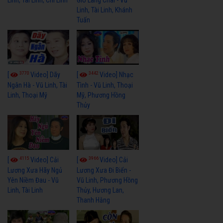
Linh, Tài Linh, Chí Linh
Gió Làng Chài - Vũ
Linh, Tài Linh, Khánh
Tuấn
3770
3442
[
Video] Dãy
[
Video] Nhạc
Ngân Hà - Vũ Linh, Tài
Tình - Vũ Linh, Thoại
Linh, Thoại Mỹ
Mỹ, Phương Hồng
Thủy
4115
3966
[
Video] Cải
[
Video] Cải
Lương Xưa Hãy Ngủ
Lương Xưa Đi Biển -
Yên Niềm Đau - Vũ
Vũ Linh, Phương Hồng
Linh, Tài Linh
Thủy, Hương Lan,
Thanh Hằng