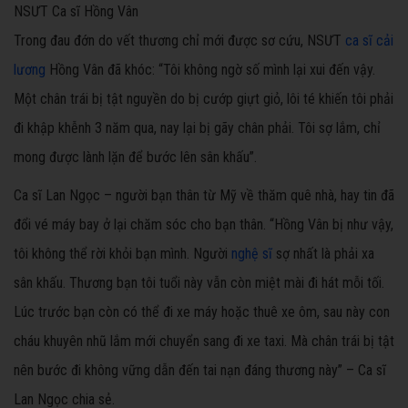
NSƯT Ca sĩ Hồng Vân
Trong đau đớn do vết thương chỉ mới được sơ cứu, NSƯT
ca sĩ cải
lương
Hồng Vân đã khóc: “Tôi không ngờ số mình lại xui đến vậy.
Một chân trái bị tật nguyền do bị cướp giựt giỏ, lôi té khiến tôi phải
đi khập khễnh 3 năm qua, nay lại bị gãy chân phải. Tôi sợ lắm, chỉ
mong được lành lặn để bước lên sân khấu”.
Ca sĩ Lan Ngọc – người bạn thân từ Mỹ về thăm quê nhà, hay tin đã
đổi vé máy bay ở lại chăm sóc cho bạn thân. “Hồng Vân bị như vậy,
tôi không thể rời khỏi bạn mình. Người
nghệ sĩ
sợ nhất là phải xa
sân khấu. Thương bạn tôi tuổi này vẫn còn miệt mài đi hát mỗi tối.
Lúc trước bạn còn có thể đi xe máy hoặc thuê xe ôm, sau này con
cháu khuyên nhũ lắm mới chuyển sang đi xe taxi. Mà chân trái bị tật
nên bước đi không vững dẫn đến tai nạn đáng thương này” – Ca sĩ
Lan Ngọc chia sẻ.