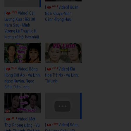
6044
[
Video] Quán
6328
[
Video] Cải
Nửa Khuya-Minh
Cảnh-Trọng Hữu
Lương Xưa : Rồi 30
Năm Sau - Minh
Vương Lệ Thủy | cải
lương xã hội hay nhất
9060
7354
[
Video] Bông
[
Video] Khi
Hồng Cài Áo - Vũ Linh,
Hoa Trà Nở - Vũ Linh,
Ngọc Huyền, Ngọc
Tài Linh
Giàu, Diệp Lang
4111
[
Video] Một
3659
[
Video] Sóng
Thời Phóng Đãng - Vũ