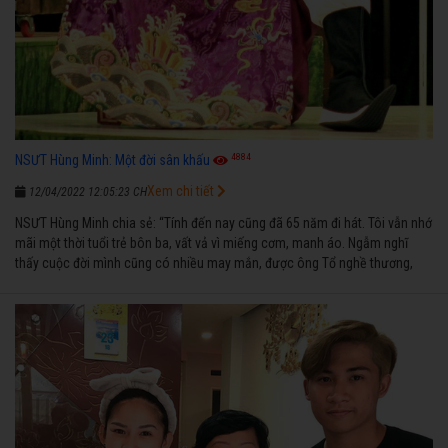
4884
NSƯT Hùng Minh: Một đời sân khấu
Xem chi tiết
12/04/2022 12:05:23 CH
NSƯT Hùng Minh chia sẻ: “Tính đến nay cũng đã 65 năm đi hát. Tôi vẫn nhớ
mãi một thời tuổi trẻ bôn ba, vất vả vì miếng cơm, manh áo. Ngẫm nghĩ
thấy cuộc đời mình cũng có nhiều may mắn, được ông Tổ nghề thương,
nên từ một cậu bé nghèo chẳng biết hát xướng là gì, trong dòng đời xuôi
ngược nhận được những cơ may để từng bước thành danh với nghiệp ca
diễn”.