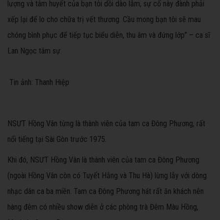
lượng và tâm huyết của bạn tôi dồi dào lắm, sự cố này đành phải
xếp lại để lo cho chữa trị vết thương. Cầu mong bạn tôi sẽ mau
chóng bình phục để tiếp tục biểu diễn, thu âm và đứng lớp” – ca sĩ
Lan Ngọc tâm sự.
Tin ảnh: Thanh Hiệp
NSƯT Hồng Vân từng là thành viên của tam ca Đông Phương, rất
nổi tiếng
tại Sài Gòn
trước 1975.
Khi đó, NSƯT Hồng Vân là thành viên của tam ca Đông Phương
(ngoài Hồng Vân còn có Tuyết Hằng và Thu Hà) lừng lẫy với dòng
nhạc dân ca ba miền. Tam ca Đông Phương hát rất ăn khách nên
hàng đêm có nhiều show diễn ở các phòng trà Đêm Màu Hồng,