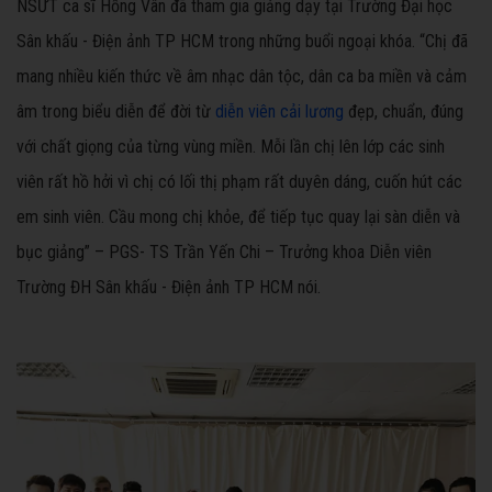
NSƯT ca sĩ Hồng Vân đã tham gia giảng dạy tại Trường Đại học
Sân khấu - Điện ảnh TP HCM trong những buổi ngoại khóa. “Chị đã
mang nhiều kiến thức về âm nhạc dân tộc, dân ca ba miền và cảm
âm trong biểu diễn để đời từ
diễn viên cải lương
đẹp, chuẩn, đúng
với chất giọng của từng vùng miền. Mỗi lần chị lên lớp các sinh
viên rất hồ hởi vì chị có lối thị phạm rất duyên dáng, cuốn hút các
em sinh viên. Cầu mong chị khỏe, để tiếp tục quay lại sàn diễn và
bục giảng” – PGS- TS Trần Yến Chi – Trưởng khoa Diễn viên
Trường ĐH Sân khấu - Điện ảnh TP HCM nói.