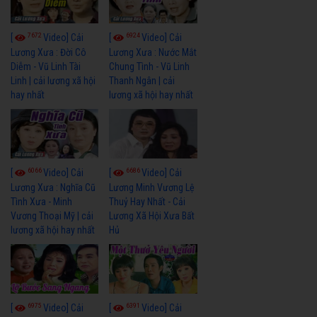
7672
6924
[
Video] Cải
[
Video] Cải
Lương Xưa : Đời Cô
Lương Xưa : Nước Mắt
Diễm - Vũ Linh Tài
Chung Tình - Vũ Linh
Linh | cải lương xã hội
Thanh Ngân | cải
hay nhất
lương xã hội hay nhất
6066
6686
[
Video] Cải
[
Video] Cải
Lương Xưa : Nghĩa Cũ
Lương Minh Vương Lệ
Tình Xưa - Minh
Thuỷ Hay Nhất - Cải
Vương Thoại Mỹ | cải
Lương Xã Hội Xưa Bất
lương xã hội hay nhất
Hủ
6975
6391
[
Video] Cải
[
Video] Cải