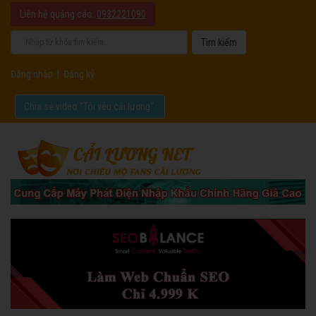
Liên hệ quảng cáo:
0932221090
Đăng nhập
|
Đăng ký
Chia sẻ video "Tôi yêu cải lương".