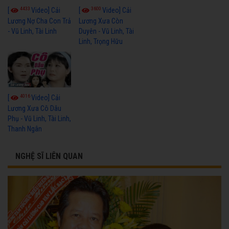
4433
3600
[
Video] Cải
[
Video] Cải
Lương Nợ Cha Con Trả
Lương Xưa Còn
- Vũ Linh, Tài Linh
Duyên - Vũ Linh, Tài
Linh, Trọng Hữu
4016
[
Video] Cải
Lương Xưa Cô Dâu
Phụ - Vũ Linh, Tài Linh,
Thanh Ngân
NGHỆ SĨ LIÊN QUAN