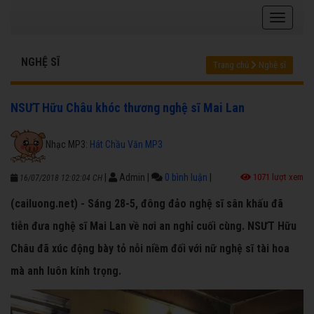
NGHỆ SĨ
Trang chủ
Nghệ sĩ
NSƯT Hữu Châu khóc thương nghệ sĩ Mai Lan
Nhạc MP3:
Hát Chầu Văn MP3
|
Admin
|
0 bình luận
|
1071 lượt xem
16/07/2018 12:02:04 CH
(cailuong.net) - Sáng 28-5, đông đảo nghệ sĩ sân khấu đã
tiễn đưa nghệ sĩ Mai Lan về nơi an nghỉ cuối cùng. NSƯT Hữu
Châu đã xúc động bày tỏ nỗi niềm đối với nữ nghệ sĩ tài hoa
mà anh luôn kính trọng.