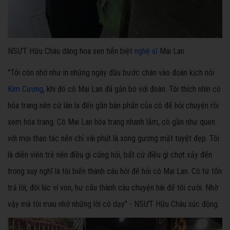
NSƯT Hữu Châu dâng hoa sen tiễn biệt
nghệ sĩ
Mai Lan
"Tôi còn nhớ như in những ngày đầu bước chân vào đoàn kịch nói
Kim Cương
, khi đó cô Mai Lan đã gắn bó với đoàn. Tôi thích nhìn cô
hóa trang nên cứ lân la đến gần bàn phấn của cô để hỏi chuyện rồi
xem hóa trang. Cô Mai Lan hóa trang nhanh lắm, cô gần như quen
với mọi thao tác nên chỉ vài phút là xong gương mặt tuyệt đẹp. Tôi
là diễn viên trẻ nên điều gì cũng hỏi, bất cứ điều gì chợt xảy đến
trong suy nghĩ là tôi biến thành câu hỏi để hỏi cô Mai Lan. Cô từ tốn
trả lời, đôi lúc ví von, hư cấu thành câu chuyện hài để tôi cười. Nhờ
vậy mà tôi mau nhớ những lời cô dạy" - NSƯT Hữu Châu xúc động.