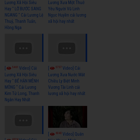
Lương Xã Hội Siêu
Lương Xưa Một Thuở
Hay " LỠ BƯỚC SANG
Yêu Người Vũ Linh
NGANG " Cải Lương Lệ
Ngọc Huyền cải lương
Thuỷ, Thanh Tuấn,
xã hội hay nhất
Hồng Nga
5461
5737
[
Video] Cải
[
Video] Cải
Lương Xã Hội Siêu
Lương Xưa Nước Mắt
Hay " BỂ HẬN MÊNH
Chiều Ly Biệt Minh
MÔNG " Cải Lương
Vương Tài Linh cải
Kim Tử Long, Thanh
lương xã hội hay nhất
Ngân Hay Nhất
6040
[
Video] Quán
6324