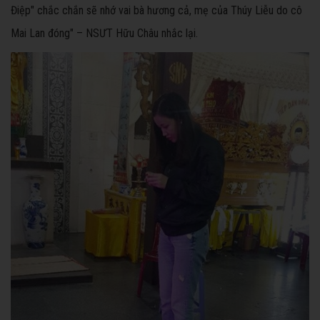
Điệp" chắc chắn sẽ nhớ vai bà hương cả, mẹ của Thúy Liễu do cô
Mai Lan đóng" – NSƯT Hữu Châu nhắc lại.