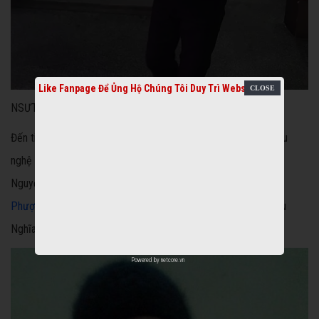
Like Fanpage Để Ủng Hộ Chúng Tôi Duy Trì Website
NSƯT Hữu Châu luôn nhớ về người cô thân thương trong nghề
Đến tiễn đưa nghệ sĩ Mai Lan về nơi an nghỉ cuối cùng có nhiều
nghệ sĩ thuộc thế hệ vàng như Hồng Nga, Mộng Tuyền, Thanh
Nguyệt, Quốc Nhĩ, Hùng Minh, Mai Lan, Mỹ Chi, Tú Trinh, Kiều
Phượng Loan
…và các diễn viên kịch: Kim Xuân, Hữu Châu, Hữu
Nghĩa, Cát Phượng,
ca sĩ cải lương
Maya…
Powered by
netcore.vn