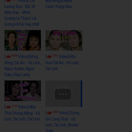
[
Video] Cải
Nửa Khuya-Minh
Cảnh-Trọng Hữu
Lương Xưa : Rồi 30
Năm Sau - Minh
Vương Lệ Thủy | cải
lương xã hội hay nhất
9058
7351
[
Video] Bông
[
Video] Khi
Hồng Cài Áo - Vũ Linh,
Hoa Trà Nở - Vũ Linh,
Ngọc Huyền, Ngọc
Tài Linh
Giàu, Diệp Lang
4110
[
Video] Một
3658
[
Video] Sóng
Thời Phóng Đãng - Vũ
Linh, Tài Linh, Chí Linh
Gió Làng Chài - Vũ
Linh, Tài Linh, Khánh
Tuấn