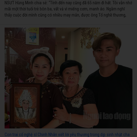
NSƯT Hùng Minh chia sẻ: “Tính đến nay cũng đã 65 năm đi hát. Tôi vẫn nhớ
mãi một thời tuổi trẻ bôn ba, vất vả vì miếng cơm, manh áo. Ngẫm nghĩ
thấy cuộc đời mình cũng có nhiều may mắn, được ông Tổ nghề thương,
nên từ một cậu bé nghèo chẳng biết hát xướng là gì, trong dòng đời xuôi
ngược nhận được những cơ may để từng bước thành danh với nghiệp ca
diễn”.
Con trai cố nghệ sĩ Chinh Nhân viết lời yêu thương trong dịp sinh nhật cha