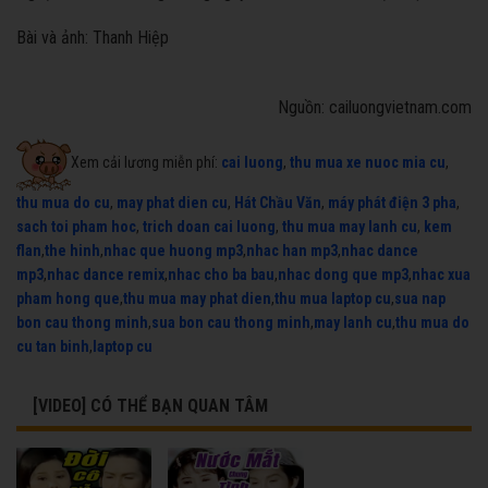
Bài và ảnh: Thanh Hiệp
Nguồn: cailuongvietnam.com
Xem cải lương miễn phí:
cai luong
,
thu mua xe nuoc mia cu
,
thu mua do cu
,
may phat dien cu
,
Hát Chầu Văn
,
máy phát điện 3 pha
,
sach toi pham hoc
,
trich doan cai luong
,
thu mua may lanh cu
,
kem
flan
,
the hinh
,
nhac que huong mp3
,
nhac han mp3
,
nhac dance
mp3
,
nhac dance remix
,
nhac cho ba bau
,
nhac dong que mp3
,
nhac xua
pham hong que
,
thu mua may phat dien
,
thu mua laptop cu
,
sua nap
bon cau thong minh
,
sua bon cau thong minh
,
may lanh cu
,
thu mua do
cu tan binh
,
laptop cu
[VIDEO] CÓ THỂ BẠN QUAN TÂM