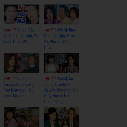
3768
3439
[
Video] Dãy
[
Video] Nhạc
Ngân Hà - Vũ Linh, Tài
Tình - Vũ Linh, Thoại
Linh, Thoại Mỹ
Mỹ, Phương Hồng
Thủy
4114
3965
[
Video] Cải
[
Video] Cải
Lương Xưa Hãy Ngủ
Lương Xưa Đi Biển -
Yên Niềm Đau - Vũ
Vũ Linh, Phương Hồng
Linh, Tài Linh
Thủy, Hương Lan,
Thanh Hằng