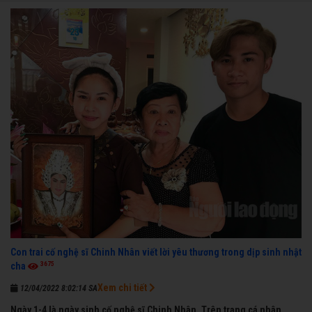
trong dòng đời xuôi ngược nhận được những cơ may để từng bước
thành danh với nghiệp ca diễn”.
Con trai cố nghệ sĩ Chinh Nhân viết lời yêu thương trong dịp sinh nhật
3675
cha
Xem chi tiết
12/04/2022 8:02:14 SA
Ngày 1-4 là ngày sinh cố nghệ sĩ Chinh Nhân. Trên trang cá nhân,