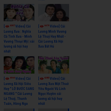
6047
6674
[
Video] Cải
[
Video] Cải
Lương Xưa : Nghĩa
Lương Minh Vương
Cũ Tình Xưa - Minh
Lệ Thuỷ Hay Nhất -
Vương Thoại Mỹ | cải
Cải Lương Xã Hội
lương xã hội hay
Xưa Bất Hủ
nhất
6964
6380
[
Video] Cải
[
Video] Cải
Lương Xã Hội Siêu
Lương Xưa Một Thuở
Hay " LỠ BƯỚC SANG
Yêu Người Vũ Linh
NGANG " Cải Lương
Ngọc Huyền cải
Lệ Thuỷ, Thanh
lương xã hội hay
Tuấn, Hồng Nga
nhất