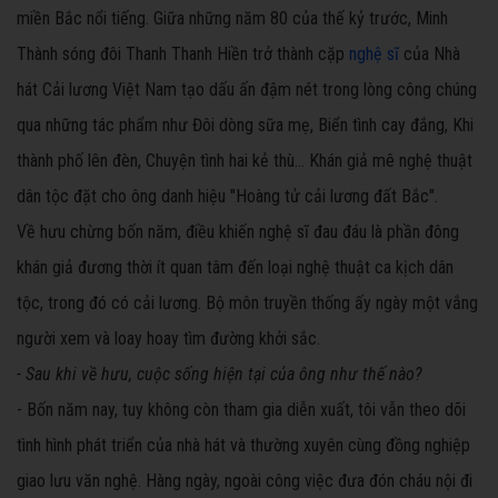
miền Bắc nổi tiếng. Giữa những năm 80 của thế kỷ trước, Minh
Thành sóng đôi Thanh Thanh Hiền trở thành cặp
nghệ sĩ
của Nhà
hát Cải lương Việt Nam tạo dấu ấn đậm nét trong lòng công chúng
qua những tác phẩm như Đôi dòng sữa mẹ, Biển tình cay đắng, Khi
thành phố lên đèn, Chuyện tình hai kẻ thù... Khán giả mê nghệ thuật
dân tộc đặt cho ông danh hiệu "Hoàng tử cải lương đất Bắc".
Về hưu chừng bốn năm, điều khiến nghệ sĩ đau đáu là phần đông
khán giả đương thời ít quan tâm đến loại nghệ thuật ca kịch dân
tộc, trong đó có cải lương. Bộ môn truyền thống ấy ngày một vắng
người xem và loay hoay tìm đường khởi sắc.
- Sau khi về hưu, cuộc sống hiện tại của ông như thế nào?
- Bốn năm nay, tuy không còn tham gia diễn xuất, tôi vẫn theo dõi
tình hình phát triển của nhà hát và thường xuyên cùng đồng nghiệp
giao lưu văn nghệ. Hàng ngày, ngoài công việc đưa đón cháu nội đi