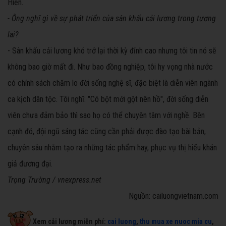
Hiền.
- Ông nghĩ gì về sự phát triển của sân khấu cải lương trong tương
lai?
- Sân khấu cải lương khó trở lại thời kỳ đỉnh cao nhưng tôi tin nó sẽ
không bao giờ mất đi. Như bao đồng nghiệp, tôi hy vọng nhà nước
có chính sách chăm lo đời sống nghệ sĩ, đặc biệt là diễn viên ngành
ca kịch dân tộc. Tôi nghĩ: "Có bột mới gột nên hồ", đời sống diễn
viên chưa đảm bảo thì sao họ có thể chuyên tâm với nghề. Bên
cạnh đó, đội ngũ sáng tác cũng cần phải được đào tạo bài bản,
chuyên sâu nhằm tạo ra những tác phẩm hay, phục vụ thị hiếu khán
giả đương đại.
Trọng Trường / vnexpress.net
Nguồn: cailuongvietnam.com
Xem cải lương miễn phí:
cai luong
,
thu mua xe nuoc mia cu
,