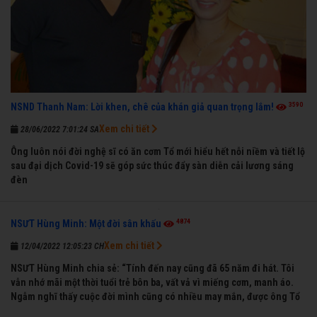
3590
NSND Thanh Nam: Lời khen, chê của khán giả quan trọng lắm!
Xem chi tiết
28/06/2022 7:01:24 SA
Ông luôn nói đời nghệ sĩ có ăn cơm Tổ mới hiểu hết nỗi niềm và tiết lộ
sau đại dịch Covid-19 sẽ góp sức thúc đẩy sàn diễn cải lương sáng
đèn
4874
NSƯT Hùng Minh: Một đời sân khấu
Xem chi tiết
12/04/2022 12:05:23 CH
NSƯT Hùng Minh chia sẻ: “Tính đến nay cũng đã 65 năm đi hát. Tôi
vẫn nhớ mãi một thời tuổi trẻ bôn ba, vất vả vì miếng cơm, manh áo.
Ngẫm nghĩ thấy cuộc đời mình cũng có nhiều may mắn, được ông Tổ
nghề thương, nên từ một cậu bé nghèo chẳng biết hát xướng là gì,