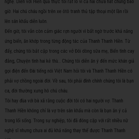
nghệ. Diễn với Hiền quả thực tôi rất lo vì cả hai chưa hát chung bao
giờ. Hai chú cháu ngồi trên xe ôtô tranh thủ tập thoại một lần rồi
lên sân khấu diễn luôn.
Đến giờ, tôi vẫn còn cảm giác rợn người vì bất ngờ trước khả năng
ứng biến, ăn khớp trong từng động tác của Thanh Thanh Hiền. Từ
đấy, chúng tôi bắt cặp trong các vở Đôi dòng sữa mẹ, Biển tình cay
đắng, Chuyện tình hai kẻ thù... Chúng tôi diễn ăn ý đến mức khán giả
gọi điện đến Đài tiếng nói Việt Nam hỏi tôi và Thanh Thanh Hiền có
phải vợ chồng ngoài đời. Về sau, tôi phải đính chính chúng tôi là bạn
ca, đời thường xưng hô chú cháu.
Tôi hay đùa với bà xã rằng cuộc đời tôi có hai người vợ. Thanh
Thanh Hiền không chỉ là vợ trên sân khấu mà còn là bạn ăn ý cả
trong lối sống. Trong sự nghiệp, tôi đã đóng cặp với rất nhiều nữ
nghệ sĩ nhưng chưa ai đủ khả năng thay thế được Thanh Thanh