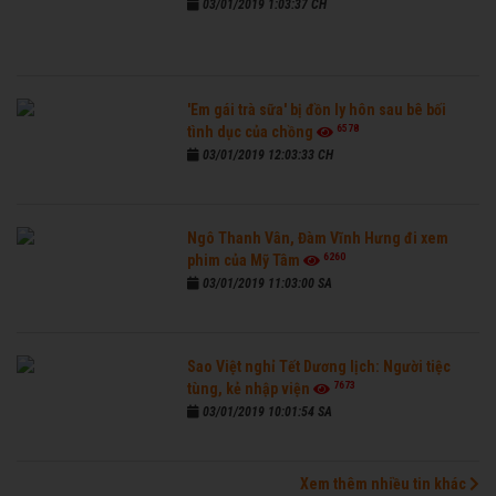
03/01/2019 1:03:37 CH
'Em gái trà sữa' bị đồn ly hôn sau bê bối
6578
tình dục của chồng
03/01/2019 12:03:33 CH
Ngô Thanh Vân, Đàm Vĩnh Hưng đi xem
6260
phim của Mỹ Tâm
03/01/2019 11:03:00 SA
Sao Việt nghỉ Tết Dương lịch: Người tiệc
7673
tùng, kẻ nhập viện
03/01/2019 10:01:54 SA
Xem thêm nhiều tin khác