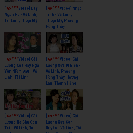
3765
3437
[
Video] Dãy
[
Video] Nhạc
Ngân Hà - Vũ Linh,
Tình - Vũ Linh,
Tài Linh, Thoại Mỹ
Thoại Mỹ, Phương
Hồng Thủy
4112
3962
[
Video] Cải
[
Video] Cải
Lương Xưa Hãy Ngủ
Lương Xưa Đi Biển -
Yên Niềm Đau - Vũ
Vũ Linh, Phương
Linh, Tài Linh
Hồng Thủy, Hương
Lan, Thanh Hằng
4430
3597
[
Video] Cải
[
Video] Cải
Lương Nợ Cha Con
Lương Xưa Còn
Trả - Vũ Linh, Tài
Duyên - Vũ Linh, Tài