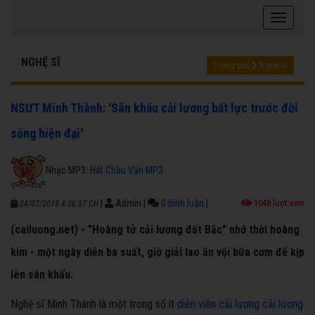
NGHỆ SĨ
Trang chủ
Nghệ sĩ
NSƯT Minh Thành: 'Sân khấu cải lương bất lực trước đời
sống hiện đại'
Nhạc MP3:
Hát Chầu Văn MP3
|
Admin
|
0 bình luận
|
1048 lượt xem
24/07/2018 4:06:57 CH
(cailuong.net) - "Hoàng tử cải lương đất Bắc" nhớ thời hoàng
kim - một ngày diễn ba suất, giờ giải lao ăn vội bữa cơm để kịp
lên sân khấu.
Nghệ sĩ Minh Thành là một trong số ít
diễn viên cải lương
cải lương