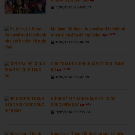
nhất từ trước đến nay
17/07/2017 11:33:48 CH
Mr. Đàm, Hồ Ngọc Hà quyết add facebook
76298
nhau vì tin đồn đã nghỉ chơi
31/07/2017 5:03:06 CH
CON TRAI NS CHINH NHẪN VỀ CHỊU TANG
42968
BỐ
31/01/2016 1:08:47 CH
NỮ NGHỆ SĨ THANH HẰNG VỚI CUỘC
32571
SỐNG HIỆN NAY
18/05/2016 10:22:21 SA
Ngọc Lan - Thanh Bình chụp ảnh kỷ niệm