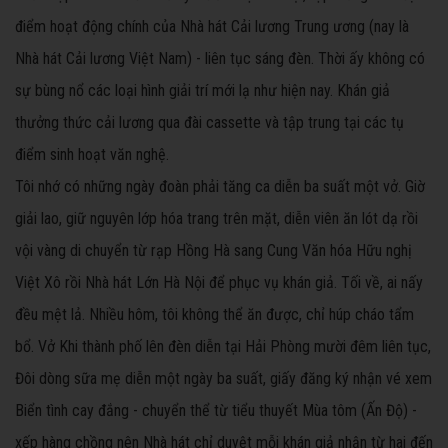
điểm hoạt động chính của Nhà hát Cải lương Trung ương (nay là
Nhà hát Cải lương Việt Nam) - liên tục sáng đèn. Thời ấy không có
sự bùng nổ các loại hình giải trí mới lạ như hiện nay. Khán giả
thưởng thức cải lương qua đài cassette và tập trung tại các tụ
điểm sinh hoạt văn nghệ.
Tôi nhớ có những ngày đoàn phải tăng ca diễn ba suất một vở. Giờ
giải lao, giữ nguyên lớp hóa trang trên mặt, diễn viên ăn lót dạ rồi
vội vàng di chuyển từ rạp Hồng Hà sang Cung Văn hóa Hữu nghị
Việt Xô rồi Nhà hát Lớn Hà Nội để phục vụ khán giả. Tối về, ai nấy
đều mệt lả. Nhiều hôm, tôi không thể ăn được, chỉ húp cháo tẩm
bổ. Vở Khi thành phố lên đèn diễn tại Hải Phòng mười đêm liên tục,
Đôi dòng sữa mẹ diễn một ngày ba suất, giấy đăng ký nhận vé xem
Biển tình cay đắng - chuyển thể từ tiểu thuyết Mùa tôm (Ấn Độ) -
xếp hàng chồng nên Nhà hát chỉ duyệt mỗi khán giả nhận từ hai đến