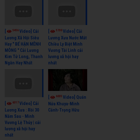
5456
5730
[
Video] Cải
[
Video] Cải
Lương Xã Hội Siêu
Lương Xưa Nước Mắt
Hay " BỂ HẬN MÊNH
Chiều Ly Biệt Minh
MÔNG " Cải Lương
Vương Tài Linh cải
Kim Tử Long, Thanh
lương xã hội hay
Ngân Hay Nhất
nhất
6035
[
Video] Quán
6317
[
Video] Cải
Nửa Khuya-Minh
Cảnh-Trọng Hữu
Lương Xưa : Rồi 30
Năm Sau - Minh
Vương Lệ Thủy | cải
lương xã hội hay
nhất