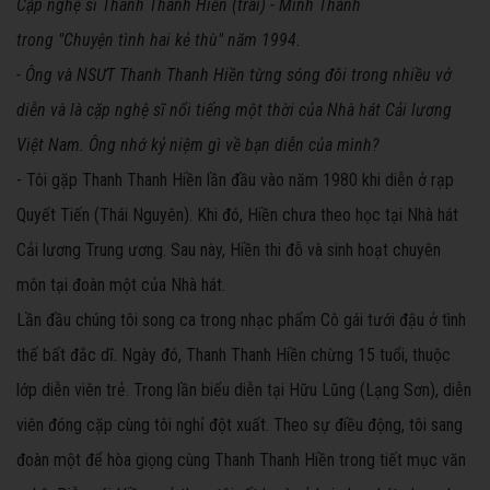
Cặp nghệ sĩ Thanh Thanh Hiền (trái) - Minh Thành
trong "Chuyện tình hai kẻ thù" năm 1994.
- Ông và NSƯT Thanh Thanh Hiền từng sóng đôi trong nhiều vở
diễn và là cặp nghệ sĩ nổi tiếng một thời của Nhà hát Cải lương
Việt Nam. Ông nhớ kỷ niệm gì về bạn diễn của mình?
- Tôi gặp Thanh Thanh Hiền lần đầu vào năm 1980 khi diễn ở rạp
Quyết Tiến (Thái Nguyên). Khi đó, Hiền chưa theo học tại Nhà hát
Cải lương Trung ương. Sau này, Hiền thi đỗ và sinh hoạt chuyên
môn tại đoàn một của Nhà hát.
Lần đầu chúng tôi song ca trong nhạc phẩm Cô gái tưới đậu ở tình
thế bất đắc dĩ. Ngày đó, Thanh Thanh Hiền chừng 15 tuổi, thuộc
lớp diễn viên trẻ. Trong lần biểu diễn tại Hữu Lũng (Lạng Sơn), diễn
viên đóng cặp cùng tôi nghỉ đột xuất. Theo sự điều động, tôi sang
đoàn một để hòa giọng cùng Thanh Thanh Hiền trong tiết mục văn