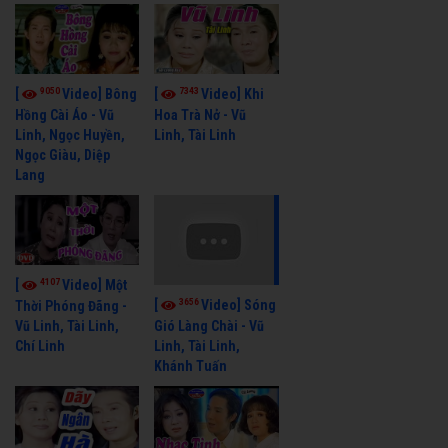
9050
7343
[
Video] Bông
[
Video] Khi
Hồng Cài Áo - Vũ
Hoa Trà Nở - Vũ
Linh, Ngọc Huyền,
Linh, Tài Linh
Ngọc Giàu, Diệp
Lang
4107
[
Video] Một
3656
[
Video] Sóng
Thời Phóng Đãng -
Vũ Linh, Tài Linh,
Gió Làng Chài - Vũ
Chí Linh
Linh, Tài Linh,
Khánh Tuấn