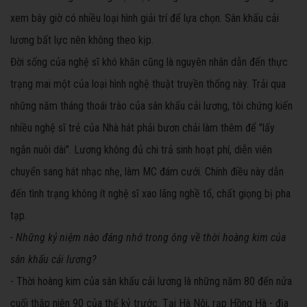
xem bây giờ có nhiều loại hình giải trí để lựa chọn. Sân khấu cải
lương bất lực nên không theo kịp.
Đời sống của nghệ sĩ khó khăn cũng là nguyên nhân dẫn đến thực
trạng mai một của loại hình nghệ thuật truyền thống này. Trải qua
những năm tháng thoái trào của sân khấu cải lương, tôi chứng kiến
nhiều nghệ sĩ trẻ của Nhà hát phải bươn chải làm thêm để "lấy
ngắn nuôi dài". Lương không đủ chi trả sinh hoạt phí, diễn viên
chuyển sang hát nhạc nhẹ, làm MC đám cưới. Chính điều này dẫn
đến tình trạng không ít nghệ sĩ xao lãng nghề tổ, chất giọng bị pha
tạp.
- Những kỷ niệm nào đáng nhớ trong ông về thời hoàng kim của
sân khấu cải lương?
- Thời hoàng kim của sân khấu cải lương là những năm 80 đến nửa
cuối thập niên 90 của thế kỷ trước. Tại Hà Nội, rạp Hồng Hà - địa