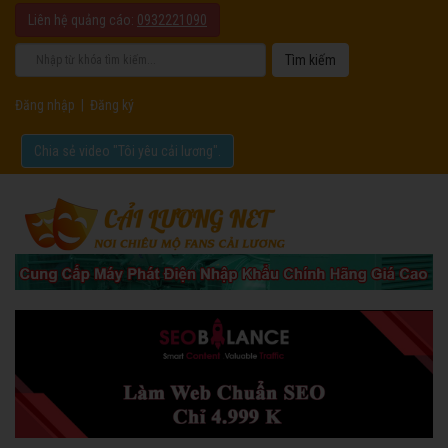
Liên hệ quảng cáo:
0932221090
Đăng nhập
|
Đăng ký
Chia sẻ video "Tôi yêu cải lương".