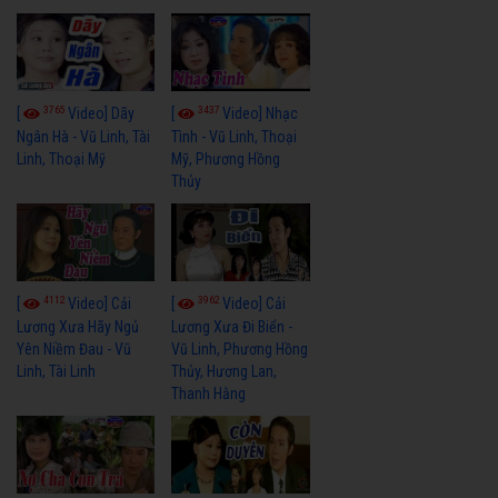
3765
3437
[
Video] Dãy
[
Video] Nhạc
Ngân Hà - Vũ Linh, Tài
Tình - Vũ Linh, Thoại
Linh, Thoại Mỹ
Mỹ, Phương Hồng
Thủy
4112
3962
[
Video] Cải
[
Video] Cải
Lương Xưa Hãy Ngủ
Lương Xưa Đi Biển -
Yên Niềm Đau - Vũ
Vũ Linh, Phương Hồng
Linh, Tài Linh
Thủy, Hương Lan,
Thanh Hằng