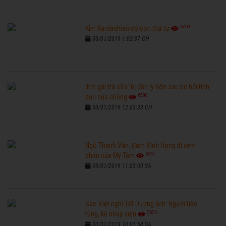
6260
Kim Kardashian có con thứ tư
03/01/2019 1:03:37 CH
'Em gái trà sữa' bị đồn ly hôn sau bê bối tình
6580
dục của chồng
03/01/2019 12:03:33 CH
Ngô Thanh Vân, Đàm Vĩnh Hưng đi xem
6261
phim của Mỹ Tâm
03/01/2019 11:03:00 SA
Sao Việt nghỉ Tết Dương lịch: Người tiệc
7674
tùng, kẻ nhập viện
03/01/2019 10:01:54 SA