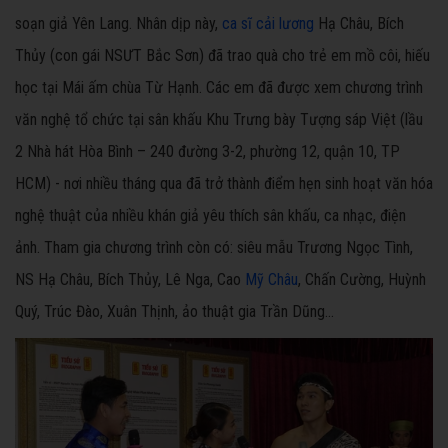
soạn giả Yên Lang. Nhân dịp này,
ca sĩ cải lương
Hạ Châu, Bích
Thủy (con gái NSƯT Bắc Sơn) đã trao quà cho trẻ em mồ côi, hiếu
học tại Mái ấm chùa Từ Hạnh. Các em đã được xem chương trình
văn nghệ tổ chức tại sân khấu Khu Trưng bày Tượng sáp Việt (lầu
2 Nhà hát Hòa Bình – 240 đường 3-2, phường 12, quận 10, TP
HCM) - nơi nhiều tháng qua đã trở thành điểm hẹn sinh hoạt văn hóa
nghệ thuật của nhiều khán giả yêu thích sân khấu, ca nhạc, điện
ảnh. Tham gia chương trình còn có: siêu mẫu Trương Ngọc Tình,
NS Hạ Châu, Bích Thủy, Lê Nga, Cao
Mỹ Châu
, Chấn Cường, Huỳnh
Quý, Trúc Đào, Xuân Thịnh, ảo thuật gia Trần Dũng...