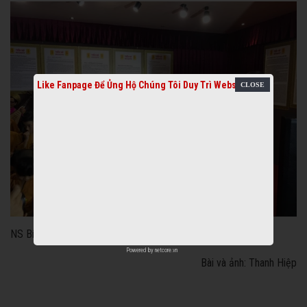
Like Fanpage Để Ủng Hộ Chúng Tôi Duy Trì Website
NS Bích Thủy trao quà cho trẻ em mồ côi chùa Từ Hạnh
Powered by
netcore.vn
Bài và ảnh: Thanh Hiệp