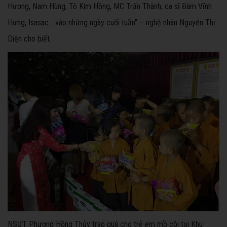
Hương, Nam Hùng, Tô Kim Hồng, MC Trấn Thành, ca sĩ Đàm Vĩnh
Hưng, Isasac… vào những ngày cuối tuần" – nghệ nhân Nguyễn Thị
Diện cho biết.
NSƯT Phương Hồng Thủy trao quà cho trẻ em mồ côi tại Khu