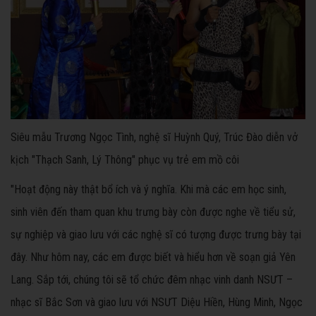
Siêu mẫu Trương Ngọc Tình, nghệ sĩ Huỳnh Quý, Trúc Đào diễn vở
kịch "Thạch Sanh, Lý Thông" phục vụ trẻ em mồ côi
"Hoạt động này thật bổ ích và ý nghĩa. Khi mà các em học sinh,
sinh viên đến tham quan khu trưng bày còn được nghe về tiểu sử,
sự nghiệp và giao lưu với các nghệ sĩ có tượng được trưng bày tại
đây. Như hôm nay, các em được biết và hiểu hơn về soạn giả Yên
Lang. Sắp tới, chúng tôi sẽ tổ chức đêm nhạc vinh danh NSƯT –
nhạc sĩ Bắc Sơn và giao lưu với NSƯT Diệu Hiền, Hùng Minh, Ngọc