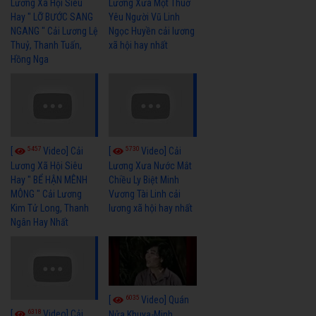
Lương Xã Hội Siêu
Lương Xưa Một Thuở
Hay " LỠ BƯỚC SANG
Yêu Người Vũ Linh
NGANG " Cải Lương Lệ
Ngọc Huyền cải lương
Thuỷ, Thanh Tuấn,
xã hội hay nhất
Hồng Nga
5457
5730
[
Video] Cải
[
Video] Cải
Lương Xã Hội Siêu
Lương Xưa Nước Mắt
Hay " BỂ HẬN MÊNH
Chiều Ly Biệt Minh
MÔNG " Cải Lương
Vương Tài Linh cải
Kim Tử Long, Thanh
lương xã hội hay nhất
Ngân Hay Nhất
6035
[
Video] Quán
6318
[
Video] Cải
Nửa Khuya-Minh