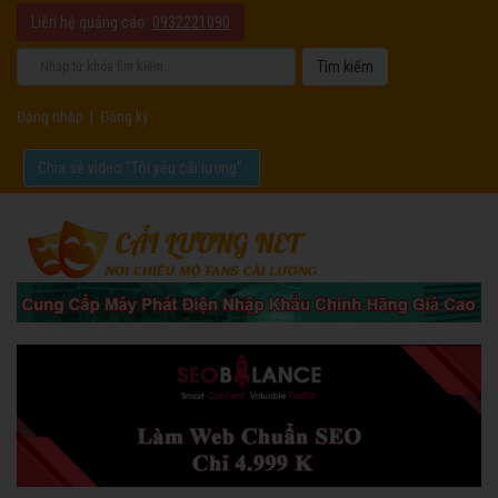
Liên hệ quảng cáo:
0932221090
Đăng nhập
|
Đăng ký
Chia sẻ video "Tôi yêu cải lương".