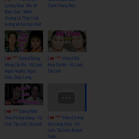
Cảnh-Trọng Hữu
Lương Xưa : Rồi 30
Năm Sau - Minh
Vương Lệ Thủy | cải
lương xã hội hay nhất
9051
7343
[
Video] Bông
[
Video] Khi
Hồng Cài Áo - Vũ Linh,
Hoa Trà Nở - Vũ Linh,
Ngọc Huyền, Ngọc
Tài Linh
Giàu, Diệp Lang
4108
[
Video] Một
3656
[
Video] Sóng
Thời Phóng Đãng - Vũ
Linh, Tài Linh, Chí Linh
Gió Làng Chài - Vũ
Linh, Tài Linh, Khánh
Tuấn