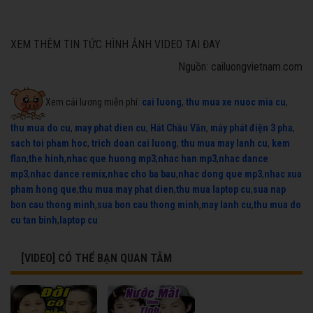
XEM THÊM TIN TỨC HÌNH ẢNH VIDEO TAI ĐAY
Nguồn: cailuongvietnam.com
Xem cải lương miễn phí:
cai luong
,
thu mua xe nuoc mia cu
,
thu mua do cu
,
may phat dien cu
,
Hát Chầu Văn
,
máy phát điện 3 pha
,
sach toi pham hoc
,
trich doan cai luong
,
thu mua may lanh cu
,
kem
flan
,
the hinh
,
nhac que huong mp3
,
nhac han mp3
,
nhac dance
mp3
,
nhac dance remix
,
nhac cho ba bau
,
nhac dong que mp3
,
nhac xua
pham hong que
,
thu mua may phat dien
,
thu mua laptop cu
,
sua nap
bon cau thong minh
,
sua bon cau thong minh
,
may lanh cu
,
thu mua do
cu tan binh
,
laptop cu
[VIDEO] CÓ THỂ BẠN QUAN TÂM