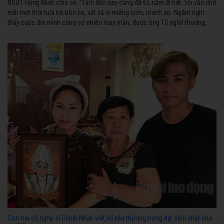
NSƯT Hùng Minh chia sẻ: “Tính đến nay cũng đã 65 năm đi hát. Tôi vẫn nhớ
mãi một thời tuổi trẻ bôn ba, vất vả vì miếng cơm, manh áo. Ngẫm nghĩ
thấy cuộc đời mình cũng có nhiều may mắn, được ông Tổ nghề thương,
nên từ một cậu bé nghèo chẳng biết hát xướng là gì, trong dòng đời xuôi
ngược nhận được những cơ may để từng bước thành danh với nghiệp ca
diễn”.
Con trai cố nghệ sĩ Chinh Nhân viết lời yêu thương trong dịp sinh nhật cha