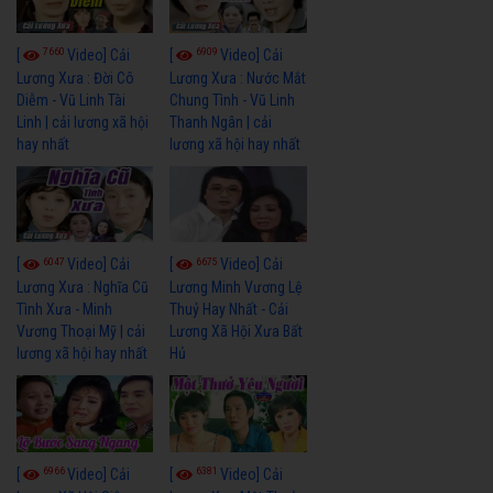
7660
6909
[
Video] Cải
[
Video] Cải
Lương Xưa : Đời Cô
Lương Xưa : Nước Mắt
Diễm - Vũ Linh Tài
Chung Tình - Vũ Linh
Linh | cải lương xã hội
Thanh Ngân | cải
hay nhất
lương xã hội hay nhất
6047
6675
[
Video] Cải
[
Video] Cải
Lương Xưa : Nghĩa Cũ
Lương Minh Vương Lệ
Tình Xưa - Minh
Thuỷ Hay Nhất - Cải
Vương Thoại Mỹ | cải
Lương Xã Hội Xưa Bất
lương xã hội hay nhất
Hủ
6966
6381
[
Video] Cải
[
Video] Cải