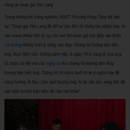
công ơn soạn giả Yên Lang
Trong không khí trang nghiêm, NSƯT Phương Hồng Thủy đã tâm
sự: "Soạn giả Yên Lang đã để lại cho đời rất nhiều tác phẩm hay, lời
văn mang nhiều tính tự sự, rót vào tim khán giả mộ điệu sân khấu
cải lương
những triết lý sống cao đẹp. Chúng tôi tưởng nhớ đến
ông, thực hiện việc tưởng niệm này, vì ngày 14-6, tang lễ của ông
tổ chức tại Mỹ mà các
nghệ sĩ
như chúng tôi không đến thắp
hương tiễn biệt ông. Chúng tôi tổ chức buổi tri ân ý nghĩa này để
cùng hướng về Bạc Liêu quê hương ông, tri ân sâu sắc vùng đất đã
sản sinh ra một bậc hiền tài cho sân khấu".