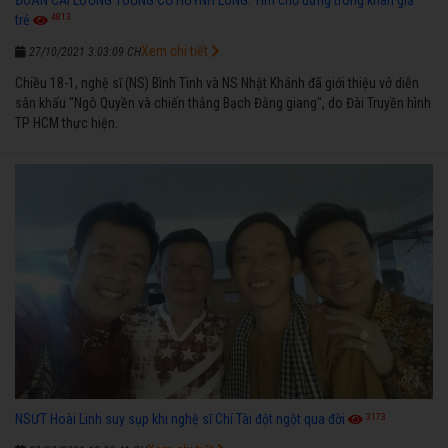
ĐOÀN CẢI LƯƠNG TUỒNG CỔ HUỲNH LONG: Tìm chỗ đứng trong khán giả
4813
trẻ
Xem chi tiết
27/10/2021 3:03:09 CH
Chiều 18-1, nghệ sĩ (NS) Bình Tinh và NS Nhật Khánh đã giới thiệu vở diễn
sân khấu "Ngô Quyền và chiến thắng Bạch Đằng giang", do Đài Truyền hình
TP HCM thực hiện.
3173
NSƯT Hoài Linh suy sụp khi nghệ sĩ Chí Tài đột ngột qua đời