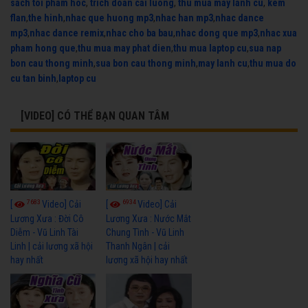
sach toi pham hoc
,
trich doan cai luong
,
thu mua may lanh cu
,
kem
flan
,
the hinh
,
nhac que huong mp3
,
nhac han mp3
,
nhac dance
mp3
,
nhac dance remix
,
nhac cho ba bau
,
nhac dong que mp3
,
nhac xua
pham hong que
,
thu mua may phat dien
,
thu mua laptop cu
,
sua nap
bon cau thong minh
,
sua bon cau thong minh
,
may lanh cu
,
thu mua do
cu tan binh
,
laptop cu
[VIDEO] CÓ THỂ BẠN QUAN TÂM
7683
6934
[
Video] Cải
[
Video] Cải
Lương Xưa : Đời Cô
Lương Xưa : Nước Mắt
Diễm - Vũ Linh Tài
Chung Tình - Vũ Linh
Linh | cải lương xã hội
Thanh Ngân | cải
hay nhất
lương xã hội hay nhất