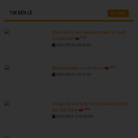
TIN BÊN LỀ
Đọc thêm
Châu Tinh Trì hứa hẹn phim chiếu Tết 'cười
6775
ra nước mắt'
03/01/2019 2:04:06 CH
6272
Kim Kardashian có con thứ tư
03/01/2019 1:03:37 CH
'Em gái trà sữa' bị đồn ly hôn sau bê bối tình
6594
dục của chồng
03/01/2019 12:03:33 CH