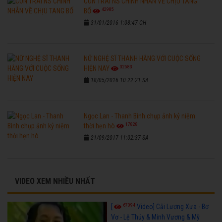
CON TRAI NS CHINH NHẪN VỀ CHỊU TANG
42985
BỐ
31/01/2016 1:08:47 CH
NỮ NGHỆ SĨ THANH HẰNG VỚI CUỘC SỐNG
32583
HIỆN NAY
18/05/2016 10:22:21 SA
Ngọc Lan - Thanh Bình chụp ảnh kỷ niệm
17828
thời hẹn hò
21/09/2017 11:02:37 SA
VIDEO XEM NHIỀU NHẤT
67094
[
Video] Cải Lương Xưa - Bơ
Vơ - Lệ Thủy & Minh Vương & Mỹ