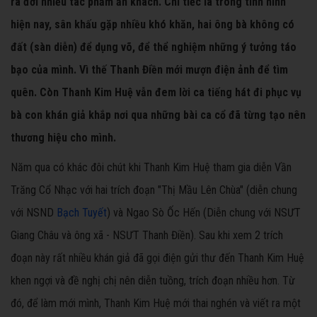
ra đời nhiều tác phẩm ăn khách. Chỉ tiếc là trong tình hình
hiện nay, sân khấu gặp nhiều khó khăn, hai ông bà không có
đất (sàn diễn) để dụng võ, để thể nghiệm những ý tưởng táo
bạo của mình. Vì thế Thanh Điền mới mượn điện ảnh để tìm
quên. Còn Thanh Kim Huệ vẫn đem lời ca tiếng hát đi phục vụ
bà con khán giả khắp nơi qua những bài ca cổ đã từng tạo nên
thương hiệu cho mình.
Năm qua có khác đôi chút khi Thanh Kim Huệ tham gia diễn Vần
Trăng Cổ Nhạc với hai trích đoạn "Thị Mầu Lên Chùa" (diễn chung
với NSND
Bạch Tuyết
) và Ngao Sò Ốc Hến (Diễn chung với NSƯT
Giang Châu và ông xã - NSƯT Thanh Điền). Sau khi xem 2 trích
đoạn này rất nhiều khán giả đã gọi điện gửi thư đến Thanh Kim Huệ
khen ngợi và đề nghị chị nên diễn tuồng, trích đoạn nhiều hơn. Từ
đó, để làm mới mình, Thanh Kim Huệ mới thai nghén và viết ra một