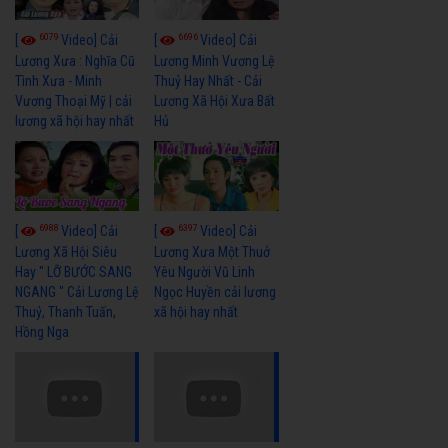
6079
6696
[
Video] Cải
[
Video] Cải
Lương Xưa : Nghĩa Cũ
Lương Minh Vương Lệ
Tình Xưa - Minh
Thuỷ Hay Nhất - Cải
Vương Thoại Mỹ | cải
Lương Xã Hội Xưa Bất
lương xã hội hay nhất
Hủ
6988
6397
[
Video] Cải
[
Video] Cải
Lương Xã Hội Siêu
Lương Xưa Một Thuở
Hay " LỠ BƯỚC SANG
Yêu Người Vũ Linh
NGANG " Cải Lương Lệ
Ngọc Huyền cải lương
Thuỷ, Thanh Tuấn,
xã hội hay nhất
Hồng Nga