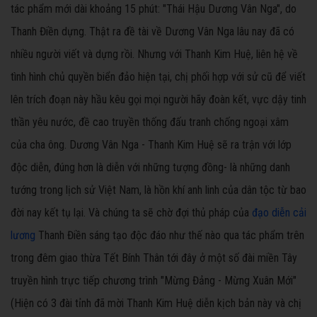
tác phẩm mới dài khoảng 15 phút: "Thái Hậu Dương Vân Nga", do
Thanh Điền dựng. Thật ra đề tài về Dương Vân Nga lâu nay đã có
nhiều người viết và dựng rồi. Nhưng với Thanh Kim Huệ, liên hệ về
tình hình chủ quyền biển đảo hiện tại, chị phối hợp với sử cũ để viết
lên trích đoạn này hầu kêu gọi mọi người hãy đoàn kết, vực dậy tinh
thần yêu nước, đề cao truyền thống đấu tranh chống ngoại xâm
của cha ông. Dương Vân Nga - Thanh Kim Huệ sẽ ra trận với lớp
độc diễn, đúng hơn là diễn với những tượng đồng- là những danh
tướng trong lịch sử Việt Nam, là hồn khí anh linh của dân tộc từ bao
đời nay kết tụ lại. Và chúng ta sẽ chờ đợi thủ pháp của
đạo diễn cải
lương
Thanh Điền sáng tạo độc đáo như thế nào qua tác phẩm trên
trong đêm giao thừa Tết Bính Thân tới đây ở một số đài miền Tây
truyền hình trực tiếp chương trình "Mừng Đảng - Mừng Xuân Mới"
(Hiện có 3 đài tỉnh đã mời Thanh Kim Huệ diễn kịch bản này và chị