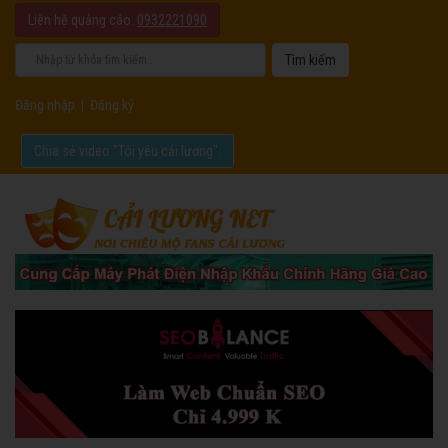
Liên hệ quảng cáo:
0932221090
Đăng nhập
|
Đăng ký
Chia sẻ video "Tôi yêu cải lương".