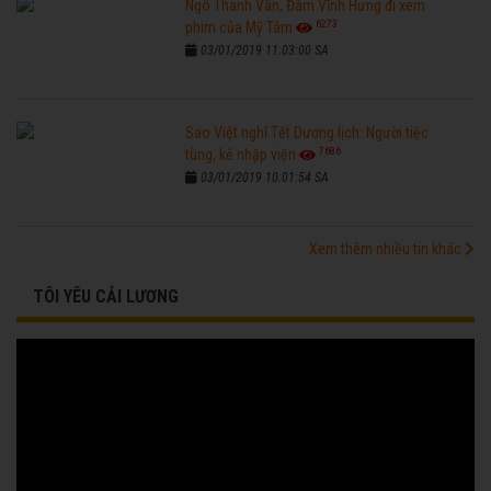
Ngô Thanh Vân, Đàm Vĩnh Hưng đi xem
6273
phim của Mỹ Tâm
03/01/2019 11:03:00 SA
Sao Việt nghỉ Tết Dương lịch: Người tiệc
7686
tùng, kẻ nhập viện
03/01/2019 10:01:54 SA
Xem thêm nhiều tin khác
TÔI YÊU CẢI LƯƠNG