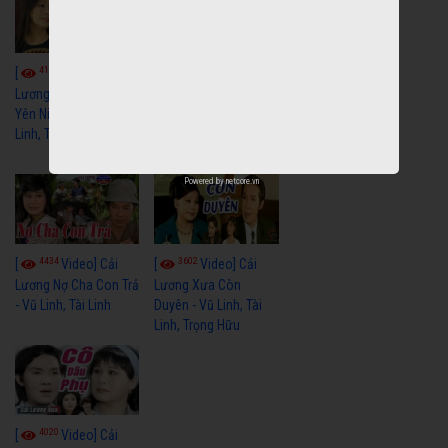
4116
3966
[
Video] Cải
[
Video] Cải
Lương Xưa Hãy Ngủ
Lương Xưa Đi Biển -
Yên Niềm Đau - Vũ
Vũ Linh, Phương Hồng
Linh, Tài Linh
Thủy, Hương Lan,
Thanh Hằng
Powered by
netcore.vn
4434
3602
[
Video] Cải
[
Video] Cải
Lương Nợ Cha Con Trả
Lương Xưa Còn
- Vũ Linh, Tài Linh
Duyên - Vũ Linh, Tài
Linh, Trọng Hữu
4020
[
Video] Cải