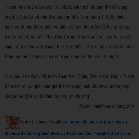
Thanh Kim Huệ nấu nước trà, sắp bánh mứt lên bàn thờ để cúng
ông bà. Sau đó cả nhà đi chùa cho đến trưa mùng 1. Buổi chiều
đánh xe đi các điểm diễn và diễn dài dài cho đến hết tháng Giêng.
Do có kịch bản mới "Thái Hậu Dương Vân Nga" nên hiện tại có rất
nhiều bầu show mời Thanh Kim Huệ diễn Tết từ miền Tây đến miền
Đông và miền Trung. Lại một mùa xuân bội thu với Thị Hến!
Qua Báo Sân Khấu TP, nhân Xuân Bính Thân, Thanh Kim Huệ - Thanh
Điền kính chúc quý khán giả thân thương, anh chị em đồng nghiệp
và bạn bè gần xa lời chúc vạn sự an khương!
Nguồn: sankhaucailuong.com
Xem cải lương miễn phí:
cai luong
,
thu mua xe nuoc mia cu
,
thu mua do cu
,
may phat dien cu
,
Hát Chầu Văn
,
máy phát điện 3 pha
,