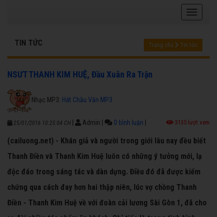
TIN TỨC
Trang chủ
Tin tức
NSƯT THANH KIM HUỆ, Đầu Xuân Ra Trận
Nhạc MP3:
Hát Chầu Văn MP3
|
Admin
|
0 bình luận
|
3135 lượt xem
25/01/2016 10:25:04 CH
(cailuong.net) - Khán giả và người trong giới lâu nay đều biết
Thanh Điền và Thanh Kim Huệ luôn có những ý tưởng mới, lạ
độc đáo trong sáng tác và dàn dựng. Điều đó đã được kiểm
chứng qua cách đay hơn hai thập niên, lúc vợ chồng Thanh
Điền - Thanh Kim Huệ về với đoàn cải lương Sài Gòn 1, đã cho