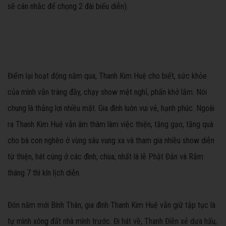
sẽ cân nhắc để chọng 2 đài biểu diễn).
Điểm lại hoạt động năm qua, Thanh Kim Huệ cho biết, sức khỏe
của mình vẫn tràng đầy, chạy show mệt nghỉ, phấn khở lắm. Nói
chung là thắng lợi nhiều mặt. Gia đình luôn vui vẻ, hạnh phúc. Ngoài
ra Thanh Kim Huệ vẫn âm thâm làm việc thiện, tặng gạo, tặng quà
cho bà con nghèo ở vùng sâu vung xa và tham gia nhiều show diễn
từ thiện, hát cúng ở các đình, chùa, nhất là lễ Phật Đản và Rằm
tháng 7 thì kín lịch diễn.
Đón năm mới Bính Thân, gia đình Thanh Kim Huệ vẫn giữ tập tục là
tự mình xông đất nhà mình trước. Đi hát về, Thanh Điền xẻ dưa hấu,