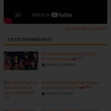
Xem thêm nhiều video khác
TIN TỨC XEM NHIỀU NHẤT
260 tuồng cải lương xưa trước 1975 hay
96219
nhất từ trước đến nay
17/07/2017 11:33:48 CH
Mr. Đàm, Hồ Ngọc Hà quyết add facebook
76309
nhau vì tin đồn đã nghỉ chơi
31/07/2017 5:03:06 CH