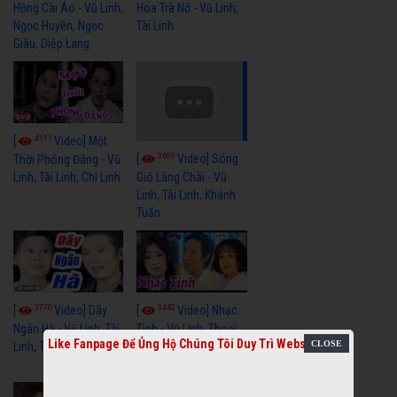
Hồng Cài Áo - Vũ Linh,
Hoa Trà Nở - Vũ Linh,
Ngọc Huyền, Ngọc
Tài Linh
Giàu, Diệp Lang
4111
[
Video] Một
3659
[
Video] Sóng
Thời Phóng Đãng - Vũ
Linh, Tài Linh, Chí Linh
Gió Làng Chài - Vũ
Linh, Tài Linh, Khánh
Tuấn
3770
3442
[
Video] Dãy
[
Video] Nhạc
Ngân Hà - Vũ Linh, Tài
Tình - Vũ Linh, Thoại
Like Fanpage Để Ủng Hộ Chúng Tôi Duy Trì Website
Linh, Thoại Mỹ
Mỹ, Phương Hồng
Thủy