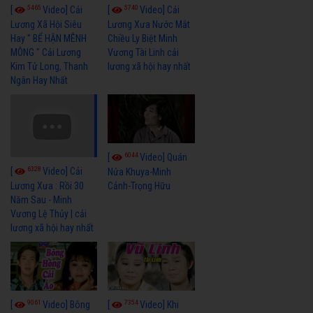
5465
5740
[
Video] Cải
[
Video] Cải
Lương Xã Hội Siêu
Lương Xưa Nước Mắt
Hay " BỂ HẬN MÊNH
Chiều Ly Biệt Minh
MÔNG " Cải Lương
Vương Tài Linh cải
Kim Tử Long, Thanh
lương xã hội hay nhất
Ngân Hay Nhất
6044
[
Video] Quán
6328
[
Video] Cải
Nửa Khuya-Minh
Cảnh-Trọng Hữu
Lương Xưa : Rồi 30
Năm Sau - Minh
Vương Lệ Thủy | cải
lương xã hội hay nhất
9061
7354
[
Video] Bông
[
Video] Khi