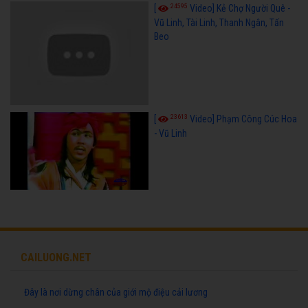
24595
[
Video] Kẻ Chợ Người Quê -
Vũ Linh, Tài Linh, Thanh Ngân, Tấn
Beo
23613
[
Video] Phạm Công Cúc Hoa
- Vũ Linh
CAILUONG.NET
Đây là nơi dừng chân của giới mộ điệu cải lương