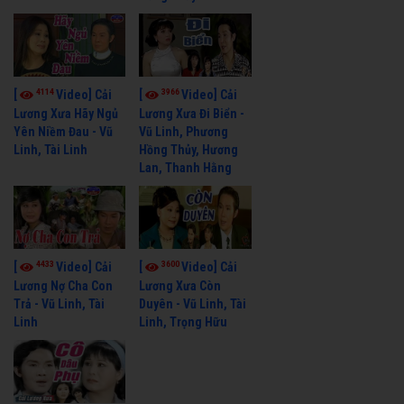
4114
3966
[
Video] Cải
[
Video] Cải
Lương Xưa Hãy Ngủ
Lương Xưa Đi Biển -
Yên Niềm Đau - Vũ
Vũ Linh, Phương
Linh, Tài Linh
Hồng Thủy, Hương
Lan, Thanh Hằng
4433
3600
[
Video] Cải
[
Video] Cải
Lương Nợ Cha Con
Lương Xưa Còn
Trả - Vũ Linh, Tài
Duyên - Vũ Linh, Tài
Linh
Linh, Trọng Hữu