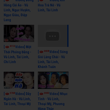
Hồng Cài Áo - Vũ
Hoa Trà Nở - Vũ
Linh, Ngọc Huyền,
Linh, Tài Linh
Ngọc Giàu, Diệp
Lang
4110
[
Video] Một
3658
[
Video] Sóng
Thời Phóng Đãng -
Vũ Linh, Tài Linh,
Gió Làng Chài - Vũ
Chí Linh
Linh, Tài Linh,
Khánh Tuấn
3768
3440
[
Video] Dãy
[
Video] Nhạc
Ngân Hà - Vũ Linh,
Tình - Vũ Linh,
Tài Linh, Thoại Mỹ
Thoại Mỹ, Phương
Hồng Thủy