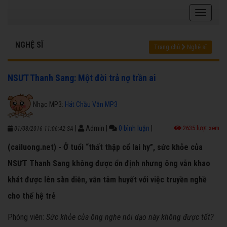
NGHỆ SĨ
Trang chủ
Nghệ sĩ
NSƯT Thanh Sang: Một đời trả nợ trần ai
Nhạc MP3:
Hát Chầu Văn MP3
|
Admin
|
0 bình luận
|
2635 lượt xem
01/08/2016 11:06:42 SA
(cailuong.net) - Ở tuổi “thất thập cổ lai hy”, sức khỏe của
NSƯT Thanh Sang không được ổn định nhưng ông vẫn khao
khát được lên sàn diễn, vẫn tâm huyết với việc truyền nghề
cho thế hệ trẻ
Phóng viên:
Sức khỏe của ông nghe nói dạo này không được tốt?