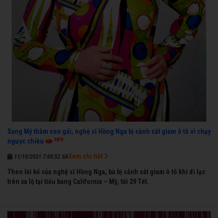
Sang Mỹ thăm con gái, nghệ sĩ Hồng Nga bị cảnh sát giam ô tô vì chạy
3873
ngược chiều
Xem chi tiết
11/10/2021 7:00:52 SA
Theo lời kể của nghệ sĩ Hồng Nga, bà bị cảnh sát giam ô tô khi đi lạc
trên xa lộ tại tiểu bang California – Mỹ, tối 29 Tết.