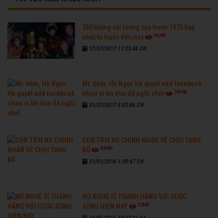
260 tuồng cải lương xưa trước 1975 hay
96205
nhất từ trước đến nay
17/07/2017 11:33:48 CH
Mr. Đàm, Hồ Ngọc Hà quyết add facebook
76308
nhau vì tin đồn đã nghỉ chơi
31/07/2017 5:03:06 CH
CON TRAI NS CHINH NHẪN VỀ CHỊU TANG
42980
BỐ
31/01/2016 1:08:47 CH
NỮ NGHỆ SĨ THANH HẰNG VỚI CUỘC
32581
SỐNG HIỆN NAY
18/05/2016 10:22:21 SA