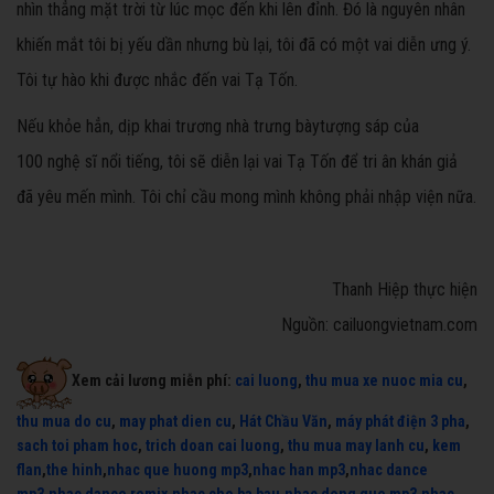
nhìn thẳng mặt trời từ lúc mọc đến khi lên đỉnh. Đó là nguyên nhân
khiến mắt tôi bị yếu dần nhưng bù lại, tôi đã có một vai diễn ưng ý.
Tôi tự hào khi được nhắc đến vai Tạ Tốn.
Nếu khỏe hẳn, dịp khai trương nhà trưng bàytượng sáp của
100 nghệ sĩ nổi tiếng, tôi sẽ diễn lại vai Tạ Tốn để tri ân khán giả
đã yêu mến mình. Tôi chỉ cầu mong mình không phải nhập viện nữa.
Thanh Hiệp thực hiện
Nguồn: cailuongvietnam.com
Xem cải lương miễn phí:
cai luong
,
thu mua xe nuoc mia cu
,
thu mua do cu
,
may phat dien cu
,
Hát Chầu Văn
,
máy phát điện 3 pha
,
sach toi pham hoc
,
trich doan cai luong
,
thu mua may lanh cu
,
kem
flan
,
the hinh
,
nhac que huong mp3
,
nhac han mp3
,
nhac dance