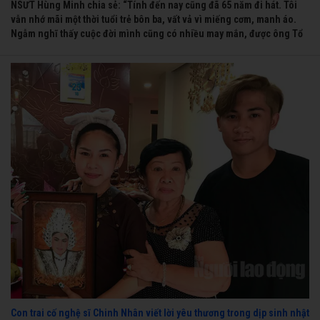
NSƯT Hùng Minh chia sẻ: “Tính đến nay cũng đã 65 năm đi hát. Tôi
vẫn nhớ mãi một thời tuổi trẻ bôn ba, vất vả vì miếng cơm, manh áo.
Ngẫm nghĩ thấy cuộc đời mình cũng có nhiều may mắn, được ông Tổ
nghề thương, nên từ một cậu bé nghèo chẳng biết hát xướng là gì,
trong dòng đời xuôi ngược nhận được những cơ may để từng bước
thành danh với nghiệp ca diễn”.
Con trai cố nghệ sĩ Chinh Nhân viết lời yêu thương trong dịp sinh nhật