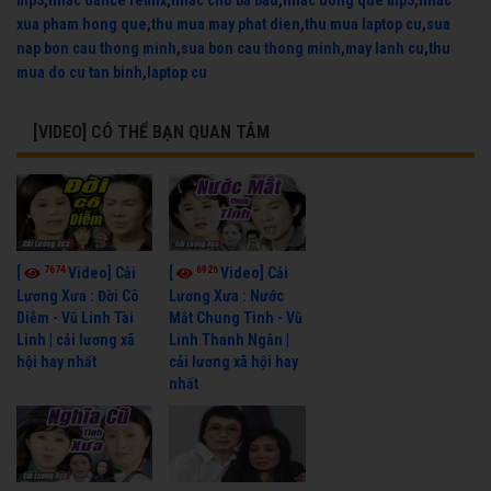
mp3
,
nhac dance remix
,
nhac cho ba bau
,
nhac dong que mp3
,
nhac
xua pham hong que
,
thu mua may phat dien
,
thu mua laptop cu
,
sua
nap bon cau thong minh
,
sua bon cau thong minh
,
may lanh cu
,
thu
mua do cu tan binh
,
laptop cu
[VIDEO] CÓ THỂ BẠN QUAN TÂM
7674
6926
[
Video] Cải
[
Video] Cải
Lương Xưa : Đời Cô
Lương Xưa : Nước
Diễm - Vũ Linh Tài
Mắt Chung Tình - Vũ
Linh | cải lương xã
Linh Thanh Ngân |
hội hay nhất
cải lương xã hội hay
nhất