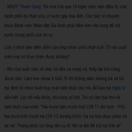
- NSƯT
Thanh Sang
: Tôi vừa trải qua 10 ngày nằm viện điều trị căn
bệnh phổi do thận yếu, ứ nước gây đau đớn. Các bác sĩ chuyên
khoa Bệnh viện Nhân dân Gia Định phải đâm kim vào lưng để rút
nước trong phổi của tôi ra.
Liệu ý định làm đêm diễn của ông nhân sinh nhật tuổi 75 vào cuối
năm nay có thực hiện được không?
- Khi vừa xuất viện về nhà, tôi liền ca vọng cổ, thấy làn hơi cũng
được lắm. Làm live show ở tuổi 75 thì không dám nhưng bà xã tôi
dự định tổ chức buổi họp mặt sinh nhật cho tôi, để bạn bè
nghệ sĩ
đến hát. Lúc đó nếu khỏe, tôi cũng sẽ hát. Tôi có làm bài thơ về
sinh nhật của mình: “Hai mươi tám mười một (28-11 âm lịch - PV),
hai mươi bốn mười hai (24-12 dương lịch)/ Oa oa hòa nhạc pháo nổ
lai rai/ Thằng nhóc lọt lòng tên cu tí/ Nó ra đời để trả nợ trần ai”.