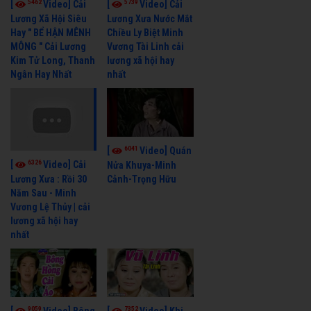
5462
5739
[
Video] Cải
[
Video] Cải
Lương Xã Hội Siêu
Lương Xưa Nước Mắt
Hay " BỂ HẬN MÊNH
Chiều Ly Biệt Minh
MÔNG " Cải Lương
Vương Tài Linh cải
Kim Tử Long, Thanh
lương xã hội hay
Ngân Hay Nhất
nhất
6041
[
Video] Quán
6326
[
Video] Cải
Nửa Khuya-Minh
Cảnh-Trọng Hữu
Lương Xưa : Rồi 30
Năm Sau - Minh
Vương Lệ Thủy | cải
lương xã hội hay
nhất
9059
7352
[
Video] Bông
[
Video] Khi