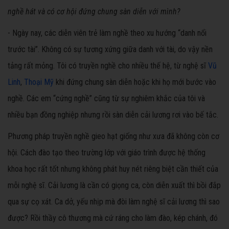
nghề hát và có cơ hội đứng chung sàn diễn với mình?
- Ngày nay, các diễn viên trẻ làm nghề theo xu hướng “danh nổi
trước tài”. Không có sự tương xứng giữa danh với tài, do vậy nền
tảng rất mỏng. Tôi có truyền nghề cho nhiều thế hệ, từ nghệ sĩ
Vũ
Linh
,
Thoại Mỹ
khi đứng chung sàn diễn hoặc khi họ mới bước vào
nghề. Các em “cứng nghề” cũng từ sự nghiêm khắc của tôi và
nhiều bạn đồng nghiệp nhưng rồi sàn diễn cải lương rơi vào bế tắc.
Phương pháp truyền nghề gieo hạt giống như xưa đã không còn cơ
hội. Cách đào tạo theo trường lớp với giáo trình được hệ thống
khoa học rất tốt nhưng không phát huy nét riêng biệt cần thiết của
mỗi nghệ sĩ. Cải lương là cần có giọng ca, còn diễn xuất thì bồi đắp
qua sự cọ xát. Ca dở, yếu nhịp mà đòi làm nghệ sĩ cải lương thì sao
được? Rồi thầy cô thương mà cứ ráng cho làm đào, kép chánh, đó