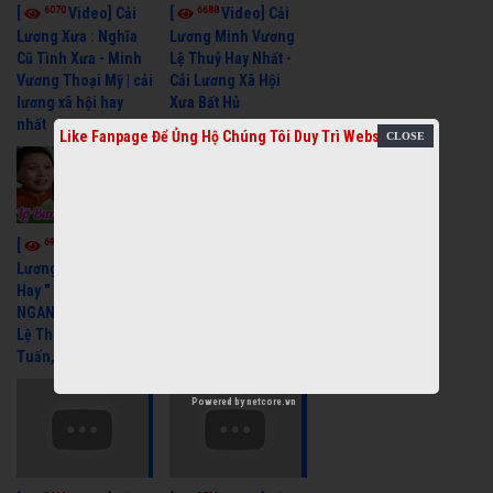
6070
6688
[
Video] Cải
[
Video] Cải
Lương Xưa : Nghĩa
Lương Minh Vương
Cũ Tình Xưa - Minh
Lệ Thuỷ Hay Nhất -
Vương Thoại Mỹ | cải
Cải Lương Xã Hội
lương xã hội hay
Xưa Bất Hủ
nhất
Like Fanpage Để Ủng Hộ Chúng Tôi Duy Trì Website
6976
6392
[
Video] Cải
[
Video] Cải
Lương Xã Hội Siêu
Lương Xưa Một Thuở
Hay " LỠ BƯỚC SANG
Yêu Người Vũ Linh
NGANG " Cải Lương
Ngọc Huyền cải
Lệ Thuỷ, Thanh
lương xã hội hay
Tuấn, Hồng Nga
nhất
Powered by
netcore.vn