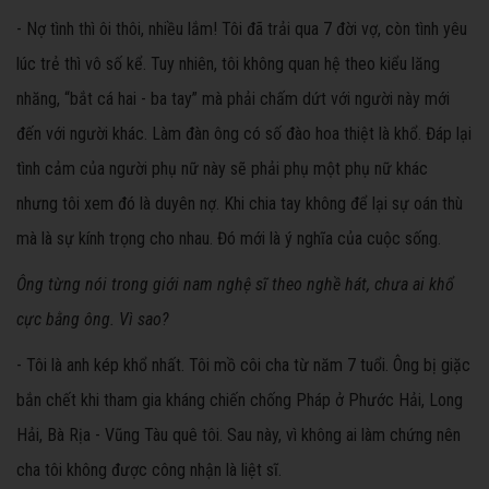
- Nợ tình thì ôi thôi, nhiều lắm! Tôi đã trải qua 7 đời vợ, còn tình yêu
lúc trẻ thì vô số kể. Tuy nhiên, tôi không quan hệ theo kiểu lăng
nhăng, “bắt cá hai - ba tay” mà phải chấm dứt với người này mới
đến với người khác. Làm đàn ông có số đào hoa thiệt là khổ. Đáp lại
tình cảm của người phụ nữ này sẽ phải phụ một phụ nữ khác
nhưng tôi xem đó là duyên nợ. Khi chia tay không để lại sự oán thù
mà là sự kính trọng cho nhau. Đó mới là ý nghĩa của cuộc sống.
Ông từng nói trong giới nam nghệ sĩ theo nghề hát, chưa ai khổ
cực bằng ông. Vì sao?
- Tôi là anh kép khổ nhất. Tôi mồ côi cha từ năm 7 tuổi. Ông bị giặc
bắn chết khi tham gia kháng chiến chống Pháp ở Phước Hải, Long
Hải, Bà Rịa - Vũng Tàu quê tôi. Sau này, vì không ai làm chứng nên
cha tôi không được công nhận là liệt sĩ.