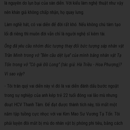
là nguyên do lụn bại của sàn diễn. Với kiểu làm nghệ thuật như vậy
nên khán giả không chấp nhận, họ quay lưng.
Làm nghề hát, có vai diễn để đời rất khó. Nếu không chú tâm tạo
lối đi riêng thì muôn đời vẫn chỉ là người nghệ sĩ kém tài.
Ông đã yêu cầu nhóm đúc tượng thay đổi bức tượng sáp nhân vật
Trần Minh trong vở “Bên cầu dệt lụa” của mình bằng nhân vật Tạ
Tốn trong vở “Cô gái Đồ Long” (tác giả: Hà Triều - Hoa Phượng)?
Vì sao vậy?
- Tôi trân quý vai diễn này vì đó là vai diễn đánh dấu bước ngoặt
trong sự nghiệp của anh kép trẻ 22 tuổi đóng vai lão mù nhưng
đoạt HCV Thanh Tâm. Để đạt được thành tích này, tôi mất một
năm tập tuồng cực nhọc với vai Kim Mao Sư Vương Tạ Tốn. Tôi
phải luyện đôi mắt bị mù do nhân vật bị phóng phi tiêu, bằng cách