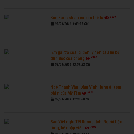
6270
Kim Kardashian có con thứ tư
03/01/2019 1:03:37 CH
'Em gái trà sữa' bị đồn ly hôn sau bê bối
6590
tình dục của chồng
03/01/2019 12:03:33 CH
Ngô Thanh Vân, Đàm Vĩnh Hưng đi xem
6270
phim của Mỹ Tâm
03/01/2019 11:03:00 SA
Sao Việt nghỉ Tết Dương lịch: Người tiệc
7682
tùng, kẻ nhập viện
03/01/2019 10:01:54 SA