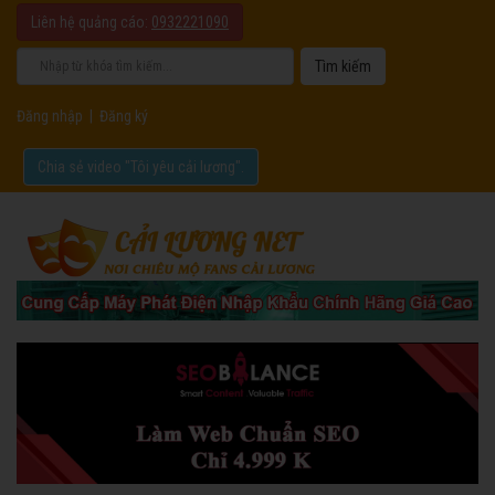
Liên hệ quảng cáo:
0932221090
Đăng nhập
|
Đăng ký
Chia sẻ video "Tôi yêu cải lương".