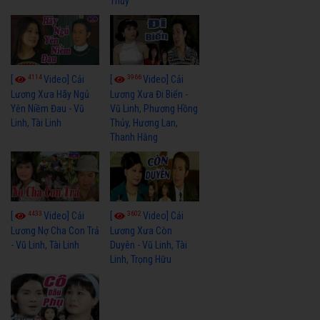
Thủy
4114
3966
[
Video] Cải
[
Video] Cải
Lương Xưa Hãy Ngủ
Lương Xưa Đi Biển -
Yên Niềm Đau - Vũ
Vũ Linh, Phương Hồng
Linh, Tài Linh
Thủy, Hương Lan,
Thanh Hằng
4433
3602
[
Video] Cải
[
Video] Cải
Lương Nợ Cha Con Trả
Lương Xưa Còn
- Vũ Linh, Tài Linh
Duyên - Vũ Linh, Tài
Linh, Trọng Hữu