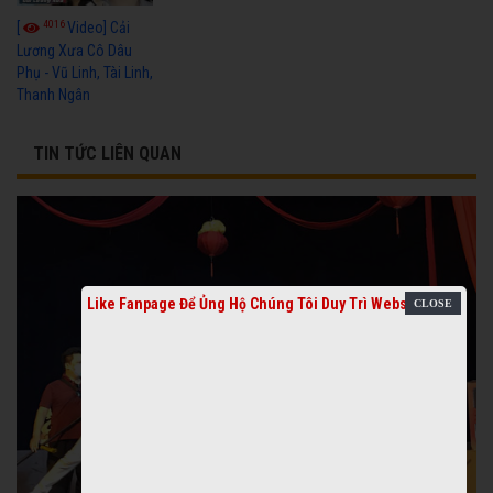
4016
[
Video] Cải
Lương Xưa Cô Dâu
Phụ - Vũ Linh, Tài Linh,
Thanh Ngân
TIN TỨC LIÊN QUAN
Like Fanpage Để Ủng Hộ Chúng Tôi Duy Trì Website