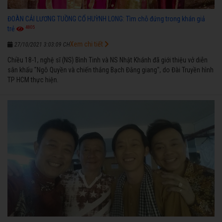
ĐOÀN CẢI LƯƠNG TUỒNG CỔ HUỲNH LONG: Tìm chỗ đứng trong khán giả
4805
trẻ
Xem chi tiết
27/10/2021 3:03:09 CH
Chiều 18-1, nghệ sĩ (NS) Bình Tinh và NS Nhật Khánh đã giới thiệu vở diễn
sân khấu "Ngô Quyền và chiến thắng Bạch Đằng giang", do Đài Truyền hình
TP HCM thực hiện.