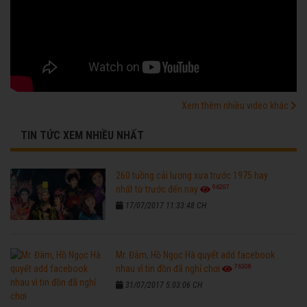
Xem thêm nhiều video khác
TIN TỨC XEM NHIỀU NHẤT
260 tuồng cải lương xưa trước 1975 hay
96207
nhất từ trước đến nay
17/07/2017 11:33:48 CH
Mr. Đàm, Hồ Ngọc Hà quyết add facebook
76308
nhau vì tin đồn đã nghỉ chơi
31/07/2017 5:03:06 CH