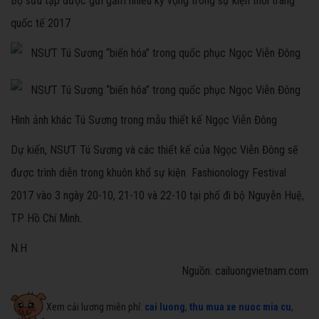
Bộ sưu tập được gửi gắm nhiều kỳ vọng trong sự kiện thời trang
quốc tế 2017
Hình ảnh khác Tú Sương trong mẫu thiết kế Ngọc Viễn Đông
Dự kiến, NSƯT Tú Sương và các thiết kế của Ngọc Viễn Đông sẽ
được trình diễn trong khuôn khổ sự kiện Fashionology Festival
2017 vào 3 ngày 20-10, 21-10 và 22-10 tại phố đi bộ Nguyễn Huệ,
TP Hồ Chí Minh.
N.H
Nguồn: cailuongvietnam.com
Xem cải lương miễn phí:
cai luong
,
thu mua xe nuoc mia cu
,