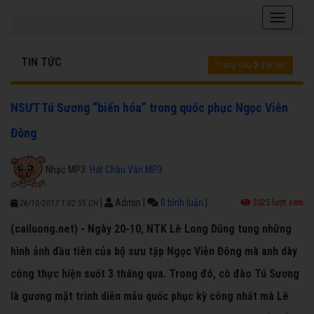
TIN TỨC
Trang chủ
Tin tức
NSƯT Tú Sương “biến hóa” trong quốc phục Ngọc Viễn
Đông
Nhạc MP3:
Hát Chầu Văn MP3
|
Admin
|
0 bình luận
|
2025 lượt xem
26/10/2017 1:02:55 CH
(cailuong.net) - Ngày 20-10, NTK Lê Long Dũng tung những
hình ảnh đầu tiên của bộ sưu tập Ngọc Viễn Đông mà anh dày
công thực hiện suốt 3 tháng qua. Trong đó, cô đào Tú Sương
là gương mặt trình diễn mẫu quốc phục kỳ công nhất mà Lê