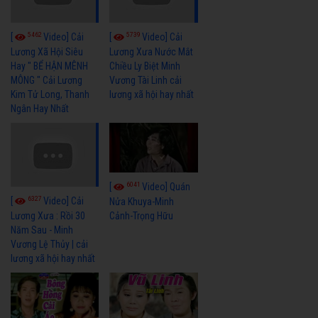
5462
5739
[
Video] Cải
[
Video] Cải
Lương Xã Hội Siêu
Lương Xưa Nước Mắt
Hay " BỂ HẬN MÊNH
Chiều Ly Biệt Minh
MÔNG " Cải Lương
Vương Tài Linh cải
Kim Tử Long, Thanh
lương xã hội hay nhất
Ngân Hay Nhất
6041
[
Video] Quán
6327
[
Video] Cải
Nửa Khuya-Minh
Cảnh-Trọng Hữu
Lương Xưa : Rồi 30
Năm Sau - Minh
Vương Lệ Thủy | cải
lương xã hội hay nhất