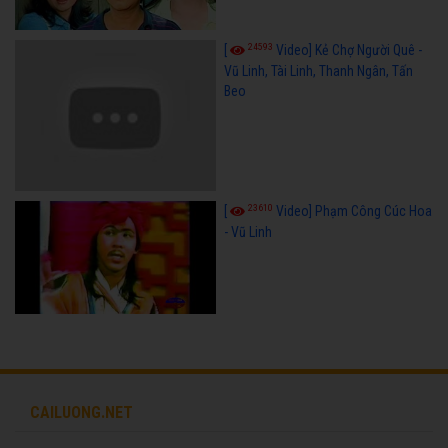
24593
[
Video] Kẻ Chợ Người Quê -
Vũ Linh, Tài Linh, Thanh Ngân, Tấn
Beo
23610
[
Video] Phạm Công Cúc Hoa
- Vũ Linh
CAILUONG.NET