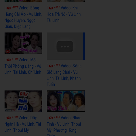
9059
7352
[
Video] Bông
[
Video] Khi
Hồng Cài Áo - Vũ Linh,
Hoa Trà Nở - Vũ Linh,
Ngọc Huyền, Ngọc
Tài Linh
Giàu, Diệp Lang
4110
[
Video] Một
3659
[
Video] Sóng
Thời Phóng Đãng - Vũ
Linh, Tài Linh, Chí Linh
Gió Làng Chài - Vũ
Linh, Tài Linh, Khánh
Tuấn
3770
3441
[
Video] Dãy
[
Video] Nhạc
Ngân Hà - Vũ Linh, Tài
Tình - Vũ Linh, Thoại
Linh, Thoại Mỹ
Mỹ, Phương Hồng