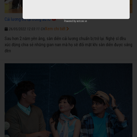
2882
Cải lương trở lại trong âu lo
Powered by
netcore.vn
Xem chi tiết
26/05/2022 12:03:11 CH
Sau hơn 2 năm yên ắng, sàn diễn cải lương chuẩn bị trở lại. Nghệ sĩ đều
xúc động chia sẻ những gian nan mà họ sẽ đối mặt khi sàn diễn được sáng
đèn