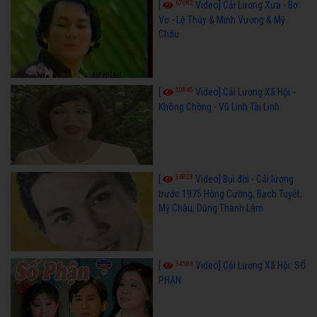
67092
[
Video] Cải Lương Xưa - Bơ
Vơ - Lệ Thủy & Minh Vương & Mỹ
Châu
50845
[
Video] Cải Lương Xã Hội -
Không Chồng - Vũ Linh Tài Linh
36023
[
Video] Bụi đời - Cải lương
trước 1975 Hùng Cường, Bạch Tuyết,
Mỹ Châu, Dũng Thanh Lâm
34586
[
Video] Cải Lương Xã Hội: SỐ
PHẬN