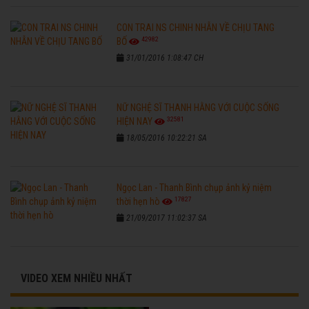
CON TRAI NS CHINH NHẪN VỀ CHỊU TANG
42982
BỐ
31/01/2016 1:08:47 CH
NỮ NGHỆ SĨ THANH HẰNG VỚI CUỘC SỐNG
32581
HIỆN NAY
18/05/2016 10:22:21 SA
Ngọc Lan - Thanh Bình chụp ảnh kỷ niệm
17827
thời hẹn hò
21/09/2017 11:02:37 SA
VIDEO XEM NHIỀU NHẤT