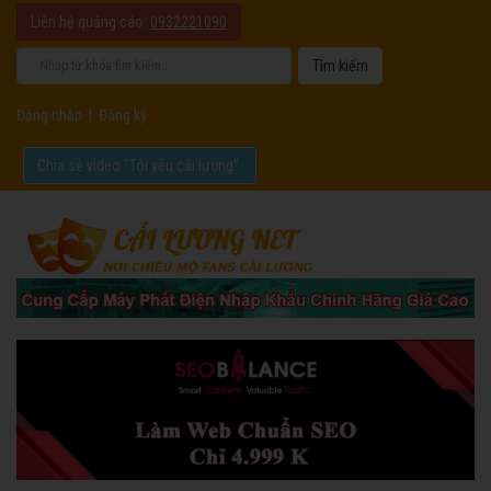
Liên hệ quảng cáo:
0932221090
Đăng nhập
|
Đăng ký
Chia sẻ video "Tôi yêu cải lương".