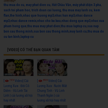
thu mua do cu
,
may phat dien cu
,
Hát Chầu Văn
,
máy phát điện 3 pha
,
sach toi pham hoc
,
trich doan cai luong
,
thu mua may lanh cu
,
kem
flan
,
the hinh
,
nhac que huong mp3
,
nhac han mp3
,
nhac dance
mp3
,
nhac dance remix
,
nhac cho ba bau
,
nhac dong que mp3
,
nhac xua
pham hong que
,
thu mua may phat dien
,
thu mua laptop cu
,
sua nap
bon cau thong minh
,
sua bon cau thong minh
,
may lanh cu
,
thu mua do
cu tan binh
,
laptop cu
[VIDEO] CÓ THỂ BẠN QUAN TÂM
7674
6926
[
Video] Cải
[
Video] Cải
Lương Xưa : Đời Cô
Lương Xưa : Nước Mắt
Diễm - Vũ Linh Tài
Chung Tình - Vũ Linh
Linh | cải lương xã hội
Thanh Ngân | cải
hay nhất
lương xã hội hay nhất