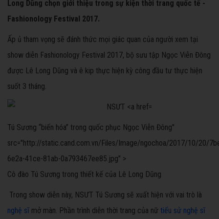
Long Dũng chọn giới thiệu trong sự kiện thời trang quốc tế -
Fashionology Festival 2017.
Ấp ủ tham vọng sẽ đánh thức mọi giác quan của người xem tại
show diễn Fashionology Festival 2017, bộ sưu tập Ngọc Viễn Đông
được Lê Long Dũng và ê kip thực hiện kỳ công đầu tư thực hiện
suốt 3 tháng.
Tú Sương
“biến hóa” trong quốc phục Ngọc Viễn Đông"
src="http://static.cand.com.vn/Files/Image/ngochoa/2017/10/20/7
6e2a-41ce-81ab-0a793467ee85.jpg" >
Cô đào Tú Sương trong thiết kế của Lê Long Dũng
Trong show diễn này, NSƯT Tú Sương sẽ xuất hiện với vai trò là
nghệ sĩ
mở màn. Phần trình diễn thời trang của nữ
tiểu sử nghệ sĩ