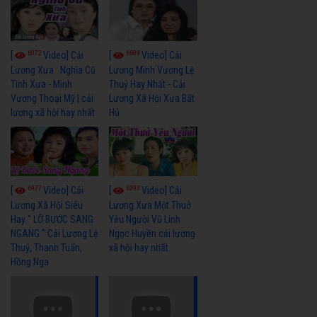
6072
6689
[
Video] Cải
[
Video] Cải
Lương Xưa : Nghĩa Cũ
Lương Minh Vương Lệ
Tình Xưa - Minh
Thuỷ Hay Nhất - Cải
Vương Thoại Mỹ | cải
Lương Xã Hội Xưa Bất
lương xã hội hay nhất
Hủ
6977
6393
[
Video] Cải
[
Video] Cải
Lương Xã Hội Siêu
Lương Xưa Một Thuở
Hay " LỠ BƯỚC SANG
Yêu Người Vũ Linh
NGANG " Cải Lương Lệ
Ngọc Huyền cải lương
Thuỷ, Thanh Tuấn,
xã hội hay nhất
Hồng Nga