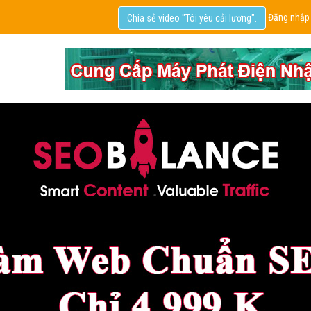
Đăng nhập
Chia sẻ video "Tôi yêu cải lương".