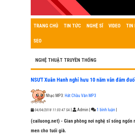
TRANG CHỦ
TIN TỨC
NGHỆ SĨ
VIDEO
TIN 
SEO
NGHỆ THUẬT TRUYỀN THỐNG
NSƯT Xuân Hanh nghỉ hưu 10 năm vẫn đắm đuối
Nhạc MP3:
Hát Chầu Văn MP3
|
Admin
|
1 bình luận
|
04/04/2018 11:03:47 SA
(cailuong.net) - Gian phòng nơi nghệ sĩ sống ngổn
men cho tuổi già.