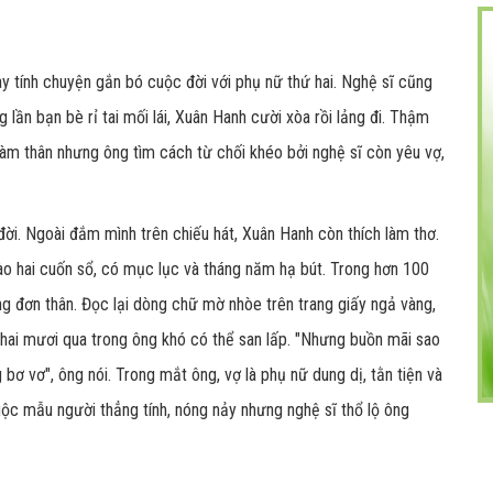
tính chuyện gắn bó cuộc đời với phụ nữ thứ hai. Nghệ sĩ cũng
ần bạn bè rỉ tai mối lái, Xuân Hanh cười xòa rồi lảng đi. Thậm
làm thân nhưng ông tìm cách từ chối khéo bởi nghệ sĩ còn yêu vợ,
ời. Ngoài đắm mình trên chiếu hát, Xuân Hanh còn thích làm thơ.
ào hai cuốn sổ, có mục lục và tháng năm hạ bút. Trong hơn 100
ống đơn thân. Đọc lại dòng chữ mờ nhòe trên trang giấy ngả vàng,
 hai mươi qua trong ông khó có thể san lấp. "Nhưng buồn mãi sao
 bơ vơ", ông nói. Trong mắt ông, vợ là phụ nữ dung dị, tằn tiện và
uộc mẫu người thẳng tính, nóng nảy nhưng nghệ sĩ thổ lộ ông