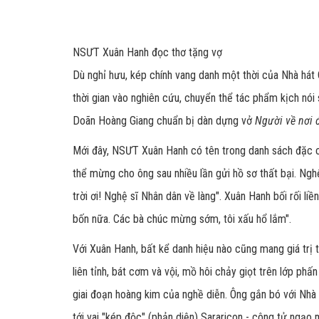
NSƯT Xuân Hanh đọc thơ tặng vợ
Dù nghỉ hưu, kép chính vang danh một thời của Nhà hát
thời gian vào nghiên cứu, chuyển thể tác phẩm kịch nói 
Doãn Hoàng Giang chuẩn bị dàn dựng vở
Người về nơi 
Mới đây, NSƯT Xuân Hanh có tên trong danh sách đặc cá
thể mừng cho ông sau nhiều lần gửi hồ sơ thất bại. Nghệ 
trời ơi! Nghệ sĩ Nhân dân về làng". Xuân Hanh bối rối liề
bốn nữa. Các bà chúc mừng sớm, tôi xấu hổ lắm".
Với Xuân Hanh, bất kể danh hiệu nào cũng mang giá trị t
liên tỉnh, bát cơm và vội, mồ hôi chảy giọt trên lớp 
giai đoạn hoàng kim của nghề diễn. Ông gắn bó với Nhà
tới vai "kép độc" (phản diện) Sararicon - công tử ngạo