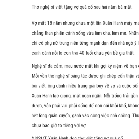
Thơ nghệ sĩ viết tặng vợ quá cố sau hai năm bà mất.
Vợ mất 18 năm nhưng chưa một lần Xuân Hanh mảy may 
chẳng than phiền cảnh sống vừa làm cha, làm mẹ. Những l
chí có phụ nữ trung niên từng mạnh dạn đến nhà ngỏ ý 
canh cánh nỗi lo con trai 40 tuổi chưa yên bề gia thất.
Nghệ sĩ đa cảm, mau nước mắt khi gợi kỷ niệm về bạn đ
Mỗi vần thơ nghệ sĩ sáng tác được ghi chép cẩn thận v
bài viết, ông dành nhiều trang giãi bày về vợ và cuộc s
Xuân Hanh lạc giọng, mắt ngân ngấn. Nỗi trống trải gần
được, vẫn phải vui, phải sống để con cái khỏi khổ, không
hết lòng quán xuyến, gánh vác công việc nhà chồng. Th
chưa bao giờ to tiếng với vợ.
* NSƯT Xuân Hanh đọc thơ viết tặng vợ quá cố