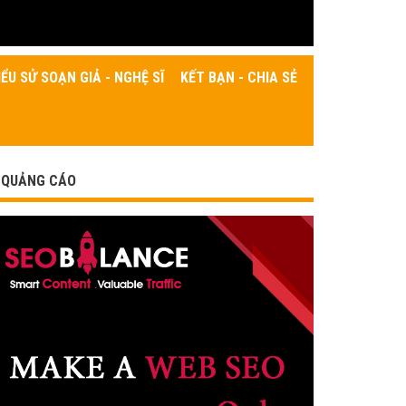
IỂU SỬ SOẠN GIẢ - NGHỆ SĨ
KẾT BẠN - CHIA SẺ
QUẢNG CÁO