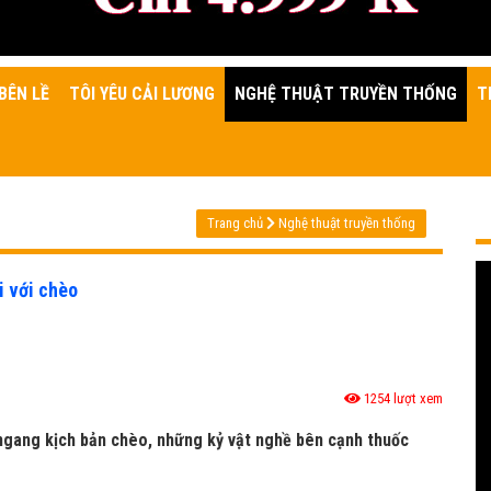
BÊN LỀ
TÔI YÊU CẢI LƯƠNG
NGHỆ THUẬT TRUYỀN THỐNG
T
Trang chủ
Nghệ thuật truyền thống
 với chèo
1254 lượt xem
 ngang kịch bản chèo, những kỷ vật nghề bên cạnh thuốc