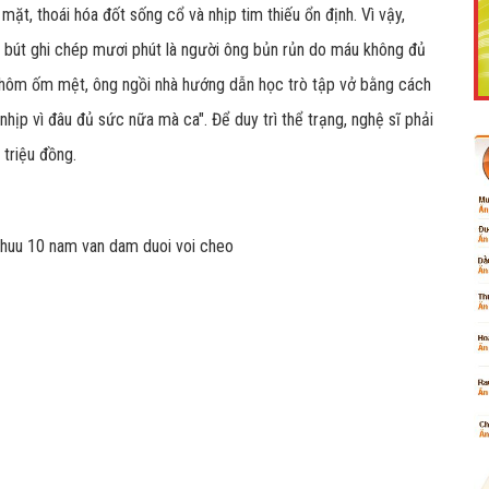
t, thoái hóa đốt sống cổ và nhịp tim thiếu ổn định. Vì vậy,
ặt bút ghi chép mươi phút là người ông bủn rủn do máu không đủ
ng hôm ốm mệt, ông ngồi nhà hướng dẫn học trò tập vở bằng cách
Like Fanpage Để Ủng Hộ Chúng Tôi Duy Trì Website
nhịp vì đâu đủ sức nữa mà ca". Để duy trì thể trạng, nghệ sĩ phải
 triệu đồng.
Powered by
netcore.vn