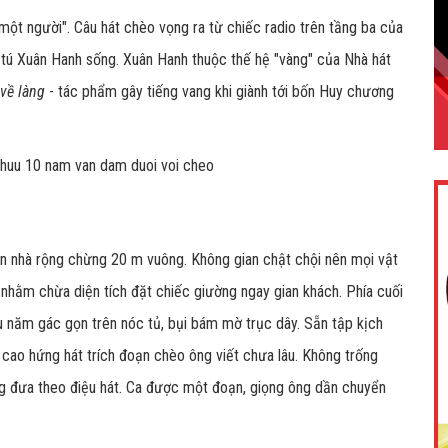
một người". Câu hát chèo vọng ra từ chiếc radio trên tầng ba của
 tú Xuân Hanh sống. Xuân Hanh thuộc thế hệ "vàng" của Nhà hát
về làng
- tác phẩm gây tiếng vang
khi giành tới bốn Huy chương
ăn nhà rộng chừng 20 m vuông. Không gian chật chội nên mọi vật
nhằm chừa diện tích đặt chiếc giường ngay gian khách. Phía cuối
 năm gác gọn trên nóc tủ, bụi bám mờ trục dây. Sẵn tập kịch
cao hứng hát trích đoạn chèo ông viết chưa lâu. Không trống
đung đưa theo điệu hát. Ca được một đoạn, giọng ông dần chuyển