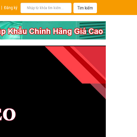
|
Đăng ký