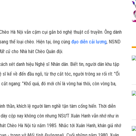
 Chèo Hà Nội vẫn cặm cụi gắn bó nghệ thuật cổ truyền. Ông dành
sang thể loại chèo
. Hiện tại, ông cùng
đạo diễn cải lương
, NSND
đất cũ
cho Nhà hát Chèo Quân đội.
ch xét danh hiệu Nghệ sĩ Nhân dân. Biết tin, người dân khu tập
sĩ kể về đến đầu ngõ, từ thợ cắt tóc, người trông xe rối rít: "Ối
n cắt ngang: "Khổ quá, đó mới chỉ là vòng hai thôi, còn vòng ba,
inh thần, khích lệ người làm nghề tận tâm cống hiến. Thời diễn
phấn dày cộp nay không còn nhưng NSƯT Xuân Hanh vẫn nhớ như in
 hát Chèo Hà Nội từ năm 1985. Nhắc tới Xuân Hanh, khán giả nhớ
 mạn - trong vở
Mối tình Đuôngnali.
Cuối những năm 1980, Xuân