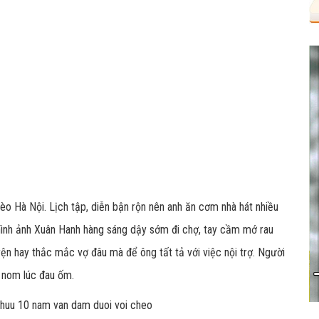
o Hà Nội. Lịch tập, diễn bận rộn nên anh ăn cơm nhà hát nhiều
hình ảnh Xuân Hanh hàng sáng dậy sớm đi chợ, tay cầm mớ rau
uyện hay thắc mắc vợ đâu mà để ông tất tả với việc nội trợ. Người
m nom lúc đau ốm.