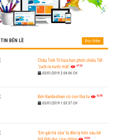
TIN BÊN LỀ
Đọc thêm
Châu Tinh Trì hứa hẹn phim chiếu Tết
6766
'cười ra nước mắt'
03/01/2019 2:04:06 CH
6268
Kim Kardashian có con thứ tư
03/01/2019 1:03:37 CH
'Em gái trà sữa' bị đồn ly hôn sau bê
6588
bối tình dục của chồng