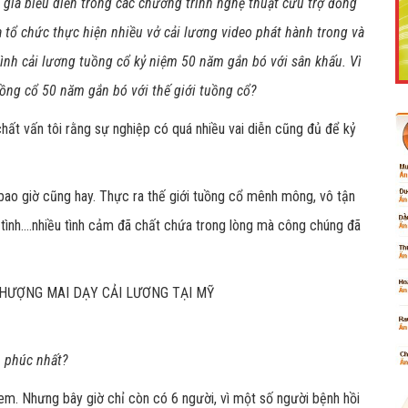
ia biểu diễn trong các chương trình nghệ thuật cứu trợ đồng
ra tổ chức thực hiện nhiều vở cải lương video phát hành trong và
ình cải lương tuồng cổ kỷ niệm 50 năm gắn bó với sân khấu. Vì
uồng cổ 50 năm gắn bó với thế giới tuồng cổ?
Like Fanpage Để Ủng Hộ Chúng Tôi Duy Trì Website
chất vấn tôi rằng sự nghiệp có quá nhiều vai diễn cũng đủ để kỷ
ại bao giờ cũng hay. Thực ra thế giới tuồng cổ mênh mông, vô tận
tình....nhiều tình cảm đã chất chứa trong lòng mà công chúng đã
Powered by
netcore.vn
h phúc nhất?
 em. Nhưng bây giờ chỉ còn có 6 người, vì một số người bệnh hồi