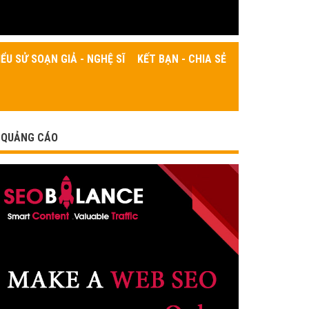
IỂU SỬ SOẠN GIẢ - NGHỆ SĨ
KẾT BẠN - CHIA SẺ
QUẢNG CÁO