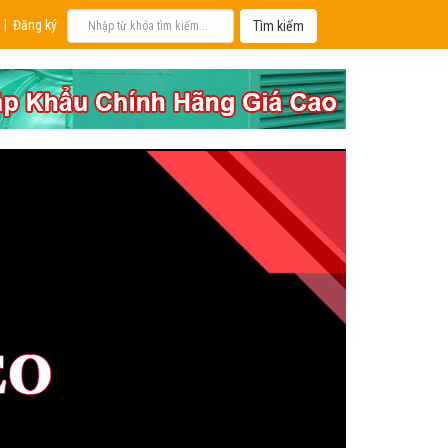
|
Đăng ký