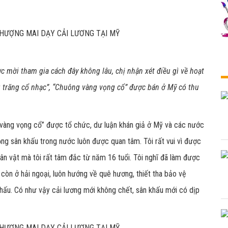
 mời tham gia cách đây không lâu, chị nhận xét điều gì về hoạt
trăng cổ nhạc”, “Chuông vàng vọng cổ” được bán ở Mỹ có thu
 vàng vọng cổ” được tổ chức, dư luận khán giả ở Mỹ và các nước
ộng sân khấu trong nước luôn được quan tâm. Tôi rất vui vì được
hân vật mà tôi rất tâm đắc từ năm 16 tuổi. Tôi nghĩ đã làm được
 còn ở hải ngoại, luôn hướng về quê hương, thiết tha bảo vệ
khấu. Có như vậy cải lương mới không chết, sân khấu mới có dịp