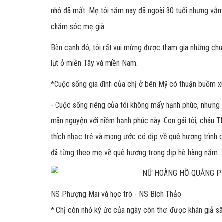
nhỏ đã mất. Mẹ tôi năm nay đã ngoài 80 tuổi nhưng vẫn
chăm sóc mẹ già.
Bên cạnh đó, tôi rất vui mừng được tham gia những chươ
lụt ở miền Tây và miền Nam.
*
Cuộc sống gia đình của chị ở bên Mỹ có thuận buồm xu
- Cuộc sống riêng của tôi không mấy hạnh phúc, nhưng qu
mãn nguyện với niềm hạnh phúc này. Con gái tôi, cháu 
thích nhạc trẻ và mong ước có dịp về quê hương trình d
đã từng theo mẹ về quê hương trong dịp hè hàng năm...
NS Phượng Mai và học trò - NS Bích Thảo
*
Chị còn nhớ ký ức của ngày còn thơ, được khán giả sâ