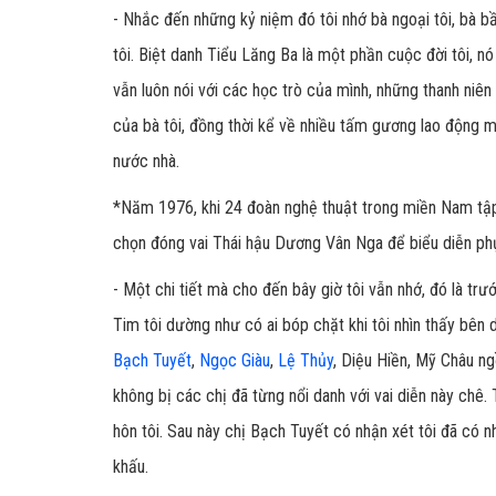
- Nhắc đến những kỷ niệm đó tôi nhớ bà ngoại tôi, bà 
tôi. Biệt danh Tiểu Lăng Ba là một phần cuộc đời tôi, n
vẫn luôn nói với các học trò của mình, những thanh niên
của bà tôi, đồng thời kể về nhiều tấm gương lao động m
nước nhà.
*
Năm 1976, khi 24 đoàn nghệ thuật trong miền Nam tập 
chọn đóng vai Thái hậu Dương Vân Nga để biểu diễn phụ
- Một chi tiết mà cho đến bây giờ tôi vẫn nhớ, đó là tr
Tim tôi dường như có ai bóp chặt khi tôi nhìn thấy bên
Bạch Tuyết
,
Ngọc Giàu
,
Lệ Thủy
, Diệu Hiền, Mỹ Châu ng
không bị các chị đã từng nổi danh với vai diễn này chê
hôn tôi. Sau này chị Bạch Tuyết có nhận xét tôi đã có n
khấu.