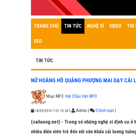
TRANG CHỦ
TIN TỨC
NGHỆ SĨ
VIDEO
TIN 
SEO
TIN TỨC
NỮ HOÀNG HỒ QUẢNG PHƯỢNG MAI DẠY CẢI 
Nhạc MP3:
Hát Chầu Văn MP3
|
Admin
|
0 bình luận
|
18/09/2016 7:01:10 SA
(cailuong.net) - Trong số những nghệ sĩ định cư ở 
nhiều diễn viên trẻ đến với sân khấu cải lương tuồn