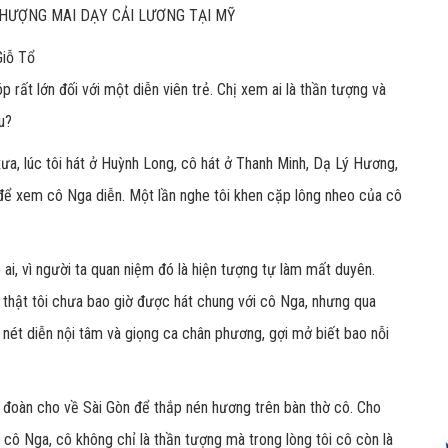
Giỗ Tổ
rất lớn đối với một diễn viên trẻ. Chị xem ai là thần tượng và
u?
xưa, lúc tôi hát ở Huỳnh Long, cô hát ở Thanh Minh, Dạ Lý Hương,
để xem cô Nga diễn. Một lần nghe tôi khen cặp lông nheo của cô
 ai, vì người ta quan niệm đó là hiện tượng tự làm mất duyên.
 thật tôi chưa bao giờ được hát chung với cô Nga, nhưng qua
à nét diễn nội tâm và giọng ca chân phương, gợi mở biết bao nỗi
n đoàn cho về Sài Gòn để thắp nén hương trên bàn thờ cô. Cho
 cô Nga, cô không chỉ là thần tượng mà trong lòng tôi cô còn là