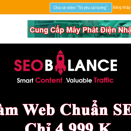
Đăng nhập
Chia sẻ video "Tôi yêu cải lương".