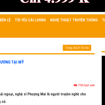
BÊN LỀ
TÔI YÊU CẢI LƯƠNG
NGHỆ THUẬT TRUYỀN THỐNG
T
Trang chủ
Tin tức
LƯƠNG TẠI MỸ
7736 lượt xem
hải ngoại, nghệ sĩ Phượng Mai là người truyền nghề cho
g cổ.