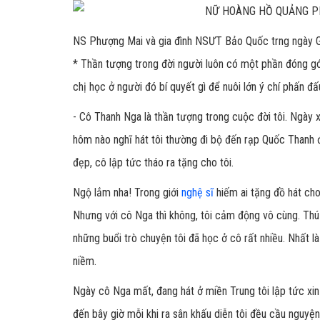
NS Phượng Mai và gia đình NSƯT Bảo Quốc trng ngày 
*
Thần tượng trong đời người luôn có một phần đóng góp 
chị học ở người đó bí quyết gì để nuôi lớn ý chí phấn đấ
- Cô Thanh Nga là thần tượng trong cuộc đời tôi. Ngày 
hôm nào nghĩ hát tôi thường đi bộ đến rạp Quốc Thanh 
đẹp, cô lập tức tháo ra tặng cho tôi.
Ngộ lắm nha! Trong giới
nghệ sĩ
hiếm ai tặng đồ hát cho
Nhưng với cô Nga thì không, tôi cảm động vô cùng. Thú
những buổi trò chuyện tôi đã học ở cô rất nhiều. Nhất l
niềm.
Ngày cô Nga mất, đang hát ở miền Trung tôi lập tức xi
đến bây giờ mỗi khi ra sân khấu diễn tôi đều cầu nguyện