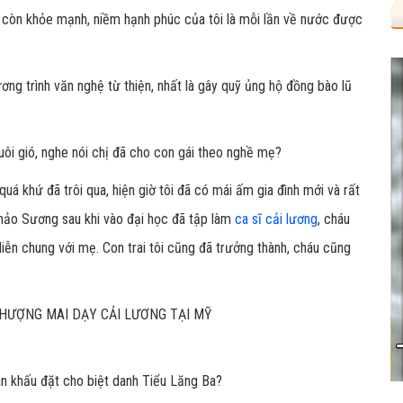
 còn khỏe mạnh, niềm hạnh phúc của tôi là mỗi lần về nước được
ng trình văn nghệ từ thiện, nhất là gây quỹ ủng hộ đồng bào lũ
ôi gió, nghe nói chị đã cho con gái theo nghề mẹ?
á khứ đã trôi qua, hiện giờ tôi đã có mái ấm gia đình mới và rất
Thảo Sương sau khi vào đại học đã tập làm
ca sĩ cải lương
, cháu
iễn chung với mẹ. Con trai tôi cũng đã trưởng thành, cháu cũng
n khấu đặt cho biệt danh Tiểu Lăng Ba?