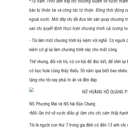
*Từ năm 1990 đến nay chị thường xuyên về nước tham g
bào bị thiên tai và công tác từ thiện. Đồng thời đứng 
ngoài nước. Mới đây chị đã đưa lên sàn quay chương tr
sao chị quyết định thực hiện chương trình cải lương t
- Tôi làm một chương trình kỷ niệm với nghề. Có người 
niệm cớ gì lại làm chương trình này cho mất công.
Thế nhưng, đối với tôi, có cơ hội để đúc kết, để nhìn l
có học hoài cũng thấy thiếu. 50 năm qua biết bao nhiêu 
tặng cho tôi nay phải tri ân và đền đáp.
NS Phượng Mai và NS hài Bảo Chung
•
Mỗi lần trở về nước điều gì làm cho chị cảm thấy hạn
Tôi là người con thứ 7 trong gia đình có đến 13 anh chị