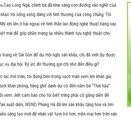
bầu Cao Long Ngà, chính bà đã khai sáng con đường vào nghề của
ó nhắc tôi sống xứng đáng với tình thương của công chúng. Tôi
 Mỹ lớn lên ở hải ngoại về tinh thần lao động nghệ thuật hăng say
iệt mài để góp phần mang lại nhiều thành tựu nghệ thuật cho
trung về Sài Gòn để dự Hội nghị sân khấu, chị đã vinh dự được
c vụ đại hội. Ký ức đó thường gợi chị nhớ đến điều gì?
ước lúc mở màn, tôi đứng bên trong vạch màn xem lén khán giả.
 dưới khán phòng, hàng ghế danh dự có đến năm bà “Thái hậu”:
ồi xem...linh cảm báo cho tôi biết mìng phải cố gắng diễn để
. Tan suất diễn, NSND Phùng Há đã lên sân khấu tặng hoa và ôm
hiều sáng tạo mới để nhân vật tươi trẻ hơn, mền mại hơn trên sân