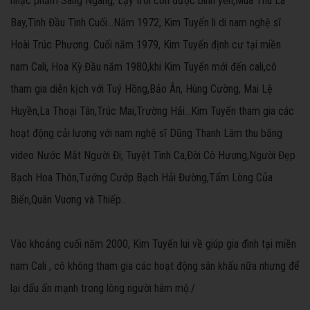
nhạc phẩm Sang Ngang, Lạy trời con được bình yên,Mùa Thu Lá
Bay,Tình Đầu Tình Cuối...Năm 1972, Kim Tuyến li di nam nghệ sĩ
Hoài Trúc Phương. Cuối năm 1979, Kim Tuyến định cư tại miền
nam Cali, Hoa Kỳ.Đầu năm 1980,khi Kim Tuyến mới đến cali,cô
tham gia diễn kịch với Tuý Hồng,Bảo Ân, Hùng Cường, Mai Lệ
Huyền,La Thoại Tân,Trúc Mai,Trường Hải...Kim Tuyến tham gia các
hoạt động cải lương với nam nghệ sĩ Dũng Thanh Lâm thu băng
video Nước Mắt Người Đi, Tuyệt Tình Ca,Đời Cô Hương,Người Đẹp
Bạch Hoa Thôn,Tướng Cướp Bạch Hải Đường,Tấm Lòng Của
Biển,Quân Vuơng và Thiếp..
Vào khoảng cuối năm 2000, Kim Tuyến lui về giúp gia đình tại miền
nam Cali , cô không tham gia các hoạt động sân khấu nữa nhưng để
lại dấu ấn mạnh trong lòng người hâm mộ./