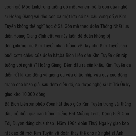
soạn giả Mộc Linh,trong tuồng có một vai em bé là con của nghệ
sĩ Hoàng Giang vai đào con ca một lớp có hai câu vọng cổ,vì Kim
Tuyến không thể nghĩ học ở Sài Gòn mà theo đoàn Thống Nhất lưu
diễn,Hoàng Giang định cắt vai này luôn để đoàn không bị
động,nhưng mẹ Kim Tuyến nhận tuồng về dạy cho Kim Tuyến,sau
buổi cơm chiều của đoàn hát,bà Bích Liên dẫn Kim Tuyến đến ráp
tuồng với nghệ sĩ Hoàng Giang. Đêm đầu ra sân khấu, Kim Tuyến ca
diễn rất là xúc động và giọng ca vừa chắc nhịp vừa gây xúc động
mạnh cho khán giả, sau đêm diễn đó, cô được nghệ sĩ Út Trà Ôn ký
giao kèo 10,000 đồng.
Bà Bích Liên xin phép đoàn hát theo giúp Kim Tuyến trong vài tháng
đầu, cỗ diễn qua các tuồng Tiếng Hát Muồng Tênh, Đừng Giết Con
Tôi, Duyên dáng chùa tháp...Năm 1964 đoàn Thuý Nga ký giao kèo
rất cao để mời Kim Tuyến về đoàn thay thế cho nữ nghệ sĩ Ánh