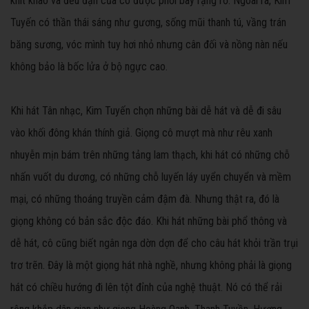
khít khao và đều đặn của cô được phơi bày rạng rỡ. Ngoài ra, Kim
Tuyến có thần thái sáng như gương, sống mũi thanh tú, vầng trán
băng sương, vóc mình tuy hơi nhỏ nhưng cân đối và nồng nàn nếu
không bảo là bốc lửa ở bộ ngực cao.
Khi hát Tân nhạc, Kim Tuyến chọn những bài dễ hát và dễ đi sâu
vào khối đông khán thính giả. Giọng cô mượt mà như rêu xanh
nhuyễn mịn bám trên những tảng lam thạch, khi hát có những chỗ
nhấn vuốt du dương, có những chỗ luyến láy uyển chuyển và mềm
mại, có những thoáng truyền cảm đậm đà. Nhưng thật ra, đó là
giọng không có bản sắc độc đáo. Khi hát những bài phổ thông và
dễ hát, cô cũng biết ngân nga dờn dợn để cho câu hát khỏi trần trụi
trơ trẽn. Đây là một giọng hát nhà nghề, nhưng không phải là giọng
hát có chiều hướng đi lên tột đỉnh của nghệ thuật. Nó có thể rải