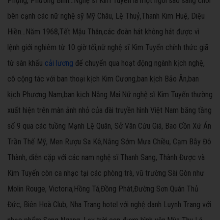
Phụng, Phương Bình...Nghệ sĩ Kim Tuyến là một ngôi sao sáng chói
bên cạnh các nữ nghệ sỹ Mỹ Châu, Lệ Thuỷ,Thanh Kim Huệ, Diệu
Hiền...Năm 1968,Tết Mậu Thân,các đoàn hát không hát được vì
lệnh giới nghiêm từ 10 giờ tối,nữ nghệ sĩ Kim Tuyến chính thức giã
từ sân khấu
cải lương
để chuyển qua hoạt động ngành kịch nghệ,
cô cộng tác với ban thoại kịch Kim Cương,ban kịch Bảo Ân,ban
kịch Phương Nam,ban kịch Nắng Mai.Nữ nghệ sĩ Kim Tuyến thường
xuất hiện trên màn ảnh nhỏ của đài truyền hình Việt Nam băng tầng
số 9 qua các tuồng Mạnh Lệ Quân, Sở Vân Cứu Giá, Bao Cồn Xứ Án
Trần Thế Mỹ, Men Rượu Sa Kê,Nắng Sớm Mưa Chiều, Cạm Bẫy Đô
Thành, diễn cặp với các nam nghệ sĩ Thanh Sang, Thành Được và
Kim Tuyến còn ca nhạc tại các phòng trà, vũ trường Sài Gòn như
Molin Rouge, Victoria,Hồng Tá,Đồng Phát,Đường Sơn Quán Thủ
Đức, Biên Hoà Club, Nha Trang hotel với nghệ danh Luynh Trang với