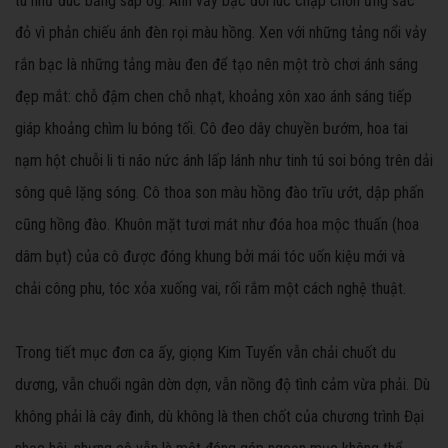
tú như đúc bằng sáp og. Ánh vảy bạc đôi lúc chập chờn ửng sắc
đỏ vì phản chiếu ánh đèn rọi màu hồng. Xen với những tảng nổi vảy
rắn bạc là những tảng màu đen để tạo nên một trò chơi ánh sáng
đẹp mắt: chỗ đậm chen chỗ nhạt, khoảng xôn xao ánh sáng tiếp
giáp khoảng chìm lu bóng tối. Cô đeo dây chuyền bướm, hoa tai
nạm hột chuỗi li ti náo nức ánh lấp lánh như tinh tú soi bóng trên dải
sông quê lặng sóng. Cô thoa son màu hồng đào trĩu ướt, dập phấn
cũng hồng đào. Khuôn mặt tươi mát như đóa hoa mộc thuấn (hoa
dâm bụt) của cô được đóng khung bởi mái tóc uốn kiệu mới và
chải công phu, tóc xỏa xuống vai, rối rắm một cách nghệ thuật.
Trong tiết mục đơn ca ấy, giọng Kim Tuyến vẫn chải chuốt du
dương, vẫn chuổi ngân dờn dợn, vẫn nồng độ tình cảm vừa phải. Dù
không phải là cây đinh, dù không là then chốt của chương trình Đại