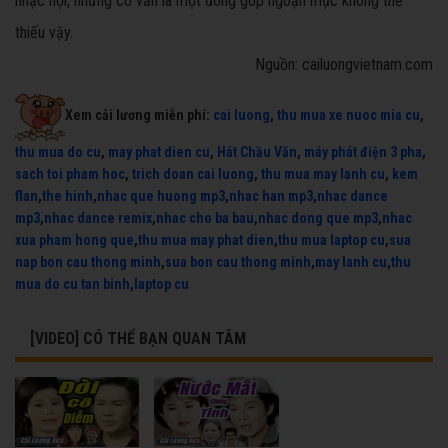
nhạc hội, nhưng cô vẫn là một đóng góp ngoạn mục không thể
thiếu vậy.
Nguồn: cailuongvietnam.com
Xem cải lương miễn phí:
cai luong
,
thu mua xe nuoc mia cu
,
thu mua do cu
,
may phat dien cu
,
Hát Chầu Văn
,
máy phát điện 3 pha
,
sach toi pham hoc
,
trich doan cai luong
,
thu mua may lanh cu
,
kem
flan
,
the hinh
,
nhac que huong mp3
,
nhac han mp3
,
nhac dance
mp3
,
nhac dance remix
,
nhac cho ba bau
,
nhac dong que mp3
,
nhac
xua pham hong que
,
thu mua may phat dien
,
thu mua laptop cu
,
sua
nap bon cau thong minh
,
sua bon cau thong minh
,
may lanh cu
,
thu
mua do cu tan binh
,
laptop cu
[VIDEO] CÓ THỂ BẠN QUAN TÂM