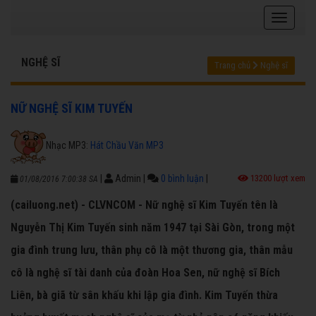
NGHỆ SĨ
Trang chủ
Nghệ sĩ
NỮ NGHỆ SĨ KIM TUYẾN
Nhạc MP3:
Hát Chầu Văn MP3
|
Admin
|
0 bình luận
|
13200 lượt xem
01/08/2016 7:00:38 SA
(cailuong.net) - CLVNCOM - Nữ nghệ sĩ Kim Tuyến tên là
Nguyễn Thị Kim Tuyến sinh năm 1947 tại Sài Gòn, trong một
gia đình trung lưu, thân phụ cô là một thương gia, thân mẫu
cô là nghệ sĩ tài danh của đoàn Hoa Sen, nữ nghệ sĩ Bích
Liên, bà giã từ sân khấu khi lập gia đình. Kim Tuyến thừa