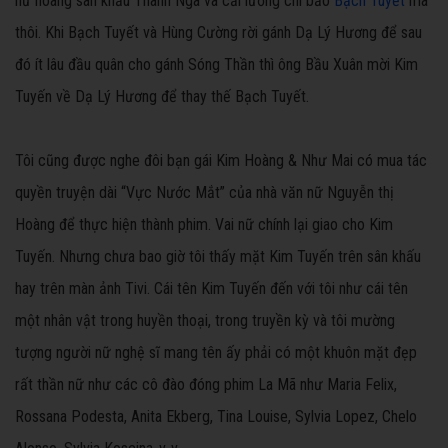
nữ hoàng sân khấu Thanh Nga và cải lương chi bảo
Bạch Tuyết
mà
thôi. Khi Bạch Tuyết và Hùng Cường rời gánh Dạ Lý Hương để sau
đó ít lâu đầu quân cho gánh Sóng Thần thì ông Bầu Xuân mời Kim
Tuyến về Dạ Lý Hương để thay thế Bạch Tuyết.
Tôi cũng được nghe đôi bạn gái Kim Hoàng & Như Mai có mua tác
quyền truyện dài “Vực Nước Mắt” của nhà văn nữ Nguyễn thị
Hoàng để thực hiện thành phim. Vai nữ chính lại giao cho Kim
Tuyến. Nhưng chưa bao giờ tôi thấy mặt Kim Tuyến trên sân khấu
hay trên màn ảnh Tivi. Cái tên Kim Tuyến đến với tôi như cái tên
một nhân vật trong huyền thoại, trong truyền kỳ và tôi mường
tượng người nữ nghệ sĩ mang tên ấy phải có một khuôn mặt đẹp
rất thần nữ như các cô đào đóng phim La Mã như Maria Felix,
Rossana Podesta, Anita Ekberg, Tina Louise, Sylvia Lopez, Chelo