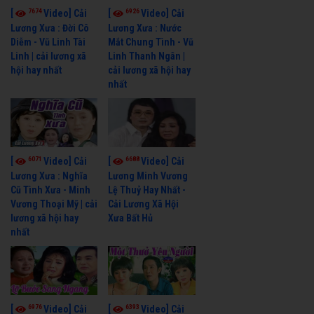
7674
6926
[
Video] Cải
[
Video] Cải
Lương Xưa : Đời Cô
Lương Xưa : Nước
Diễm - Vũ Linh Tài
Mắt Chung Tình - Vũ
Linh | cải lương xã
Linh Thanh Ngân |
hội hay nhất
cải lương xã hội hay
nhất
6071
6688
[
Video] Cải
[
Video] Cải
Lương Xưa : Nghĩa
Lương Minh Vương
Cũ Tình Xưa - Minh
Lệ Thuỷ Hay Nhất -
Vương Thoại Mỹ | cải
Cải Lương Xã Hội
lương xã hội hay
Xưa Bất Hủ
nhất
6976
6393
[
Video] Cải
[
Video] Cải