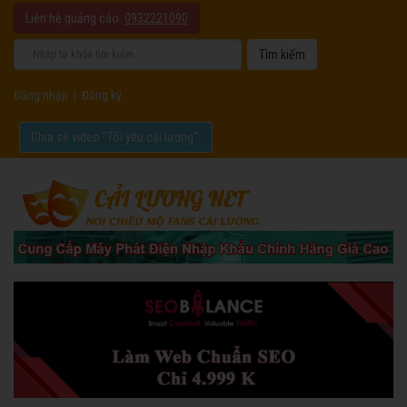
Liên hệ quảng cáo:
0932221090
Đăng nhập
|
Đăng ký
Chia sẻ video "Tôi yêu cải lương".