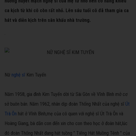
huởng huyết mạch nghệ sĩ của mẹ từ nhỏ nên có năng khiếu
ca kịch từ khi cô còn rẩt nhỏ. Lên sáu tuổi cô đã tham gia ca
hát và diễn kịch trên sân khấu nhà trường.
.
Nữ
nghệ sĩ
Kim Tuyến
Năm 1958, gia đình Kim Tuyến dời từ Sài Gòn về Vĩnh Bình mở cơ
sở buôn bán. Năm 1962, nhân dịp đoàn Thống Nhất của nghệ sĩ
Út
Trà Ôn
hát ở Vĩnh Bình,mẹ của cô quen với nghệ sĩ Út Trà Ôn và
Hoàng Giang, bà dẫn con đến xin cho con theo học ở đoàn hát,lúc
đó đoàn Thống Nhất đang hát tuồng " Tiếng Hát Muồng Tênh " của