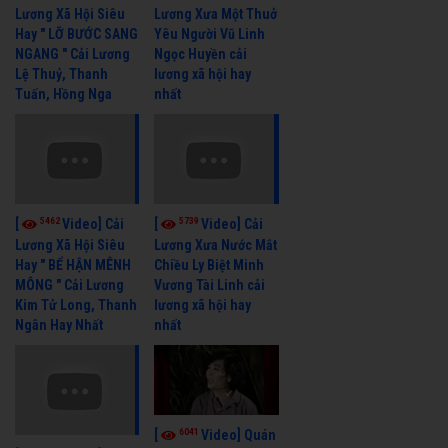
Lương Xã Hội Siêu
Lương Xưa Một Thuở
Hay " LỠ BƯỚC SANG
Yêu Người Vũ Linh
NGANG " Cải Lương
Ngọc Huyền cải
Lệ Thuỷ, Thanh
lương xã hội hay
Tuấn, Hồng Nga
nhất
5462
5739
[
Video] Cải
[
Video] Cải
Lương Xã Hội Siêu
Lương Xưa Nước Mắt
Hay " BỂ HẬN MÊNH
Chiều Ly Biệt Minh
MÔNG " Cải Lương
Vương Tài Linh cải
Kim Tử Long, Thanh
lương xã hội hay
Ngân Hay Nhất
nhất
6041
[
Video] Quán