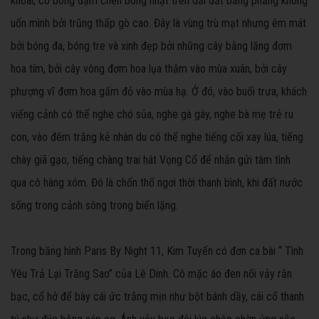
khoai, có bóng đậm chen bóng nhạt trên dải đất bằng phẳng không
uốn mình bởi trũng thấp gò cao. Đây là vùng trù mạt nhưng êm mát
bởi bóng đa, bóng tre và xinh đẹp bởi những cây bằng lăng đơm
hoa tím, bởi cây vông đơm hoa lụa thắm vào mùa xuân, bởi cây
phượng vĩ đơm hoa gấm đỏ vào mùa hạ. Ở đó, vào buổi trưa, khách
viếng cảnh có thể nghe chó sủa, nghe gà gáy, nghe bà mẹ trẻ ru
con, vào đêm trăng kẻ nhàn du có thể nghe tiếng cối xay lúa, tiếng
chày giã gạo, tiếng chàng trai hát Vọng Cổ để nhắn gửi tâm tình
qua cô hàng xóm. Đó là chốn thổ ngơi thời thanh bình, khi đất nước
sống trong cảnh sông trong biển lặng.
Trong băng hình Paris By Night 11, Kim Tuyến có đơn ca bài “ Tình
Yêu Trả Lại Trăng Sao” của Lê Dinh. Cô mặc áo đen nổi vảy rắn
bạc, cổ hở để bày cái ức trắng mịn như bột bánh dầy, cái cổ thanh