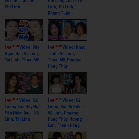
Vũ Linh, Tài Linh,
Gió Làng Chài - Vũ
Chí Linh
Linh, Tài Linh,
Khánh Tuấn
3768
3440
[
Video] Dãy
[
Video] Nhạc
Ngân Hà - Vũ Linh,
Tình - Vũ Linh,
Tài Linh, Thoại Mỹ
Thoại Mỹ, Phương
Hồng Thủy
4114
3966
[
Video] Cải
[
Video] Cải
Lương Xưa Hãy Ngủ
Lương Xưa Đi Biển -
Yên Niềm Đau - Vũ
Vũ Linh, Phương
Linh, Tài Linh
Hồng Thủy, Hương
Lan, Thanh Hằng