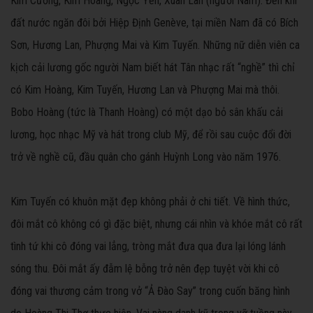
Kim Cương, Kim Hoàng, Ngọc Yến, Xuân Lan (người Nam). Đến khi
đất nước ngăn đôi bởi Hiệp Định Genève, tại miền Nam đã có Bích
Sơn, Hương Lan, Phượng Mai và Kim Tuyến. Những nữ diễn viên ca
kịch cải lương gốc người Nam biết hát Tân nhạc rất “nghề” thì chỉ
có Kim Hoàng, Kim Tuyến, Hương Lan và Phượng Mai mà thôi.
Bobo Hoàng (tức là Thanh Hoàng) có một dạo bỏ sân khấu cải
lương, học nhạc Mỹ và hát trong club Mỹ, để rồi sau cuộc đổi đời
trở về nghề cũ, đầu quân cho gánh Huỳnh Long vào năm 1976.
Kim Tuyến có khuôn mặt đẹp không phải ở chi tiết. Về hình thức,
đôi mắt cô không có gì đặc biệt, nhưng cái nhìn và khóe mắt cô rất
tình tứ khi cô đóng vai lẳng, tròng mắt đưa qua đưa lại lóng lánh
sóng thu. Đôi mắt ấy đẫm lệ bỗng trở nên đẹp tuyệt vời khi cô
đóng vai thương cảm trong vở “Ả Đào Say” trong cuốn băng hình