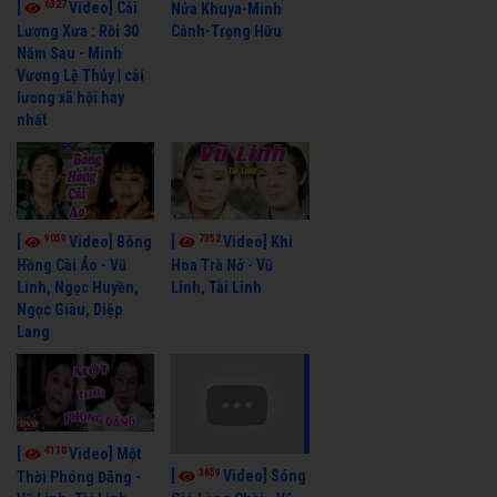
6327
[
Video] Cải
Nửa Khuya-Minh
Cảnh-Trọng Hữu
Lương Xưa : Rồi 30
Năm Sau - Minh
Vương Lệ Thủy | cải
lương xã hội hay
nhất
9059
7352
[
Video] Bông
[
Video] Khi
Hồng Cài Áo - Vũ
Hoa Trà Nở - Vũ
Linh, Ngọc Huyền,
Linh, Tài Linh
Ngọc Giàu, Diệp
Lang
4110
[
Video] Một
3659
[
Video] Sóng
Thời Phóng Đãng -