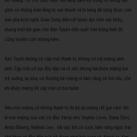
do Hoàng Thi Thơ thực hiện. Vai nàng danh kỹ trong vỡ tuồng này
gồm có những màn lẳng lơ, say khướt và bi hùng đã từng được con
dao pha kịch nghệ Xuân Dung diễn rất luyện đạt trên sân khấu,
nhưng một khi giao cho Kim Tuyến diễn xuất trên băng hình thì
cũng truyền cảm không kém.
Kim Tuyến không có cặp môi thanh tú, không có cái miệng xinh
xinh. Cặp môi cô tuy đầy đặn và rõ nét, nhưng hai khóe miệng hơi
trễ xuống, lại nữa, cô thường hé miệng vì hàm răng cô hơi vẩu, còn
khi khép miệng thì vặp môi cô hơi buồn.
Nếu môi miệng cô không thanh tú thì bù lại chúng rất gợi cảm. Đó
là môi miệng của các cô đào Vamp như Sophia Loren, Diana Dors,
Anita Ekberg, Belinda Lee… Đã vậy, khi cô cười, hàm răng ngọc trai