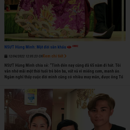
4882
NSƯT Hùng Minh: Một đời sân khấu
Xem chi tiết
12/04/2022 12:05:23 CH
NSƯT Hùng Minh chia sẻ: “Tính đến nay cũng đã 65 năm đi hát. Tôi
vẫn nhớ mãi một thời tuổi trẻ bôn ba, vất vả vì miếng cơm, manh áo.
Ngẫm nghĩ thấy cuộc đời mình cũng có nhiều may mắn, được ông Tổ
nghề thương, nên từ một cậu bé nghèo chẳng biết hát xướng là gì,
trong dòng đời xuôi ngược nhận được những cơ may để từng bước
thành danh với nghiệp ca diễn”.