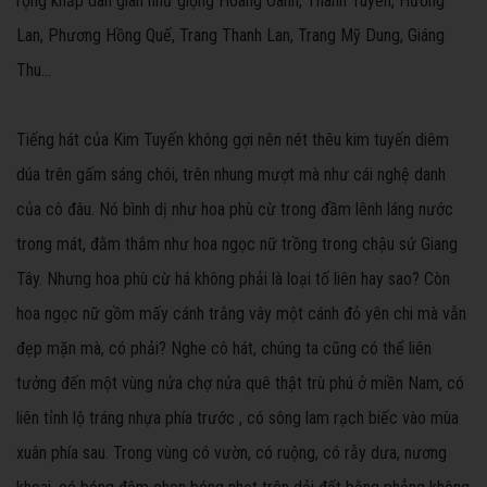
rộng khắp dân gian như giọng Hoàng Oanh, Thanh Tuyền, Hương
Lan, Phương Hồng Quế, Trang Thanh Lan, Trang Mỹ Dung, Giáng
Thu…
Tiếng hát của Kim Tuyến không gợi nên nét thêu kim tuyến diêm
dúa trên gấm sáng chói, trên nhung mượt mà như cái nghệ danh
của cô đâu. Nó bình dị như hoa phù cừ trong đầm lênh láng nước
trong mát, đằm thắm như hoa ngọc nữ trồng trong chậu sứ Giang
Tây. Nhưng hoa phù cừ há không phải là loại tố liên hay sao? Còn
hoa ngọc nữ gồm mấy cánh trắng vây một cánh đỏ yên chi mà vẫn
đẹp mặn mà, có phải? Nghe cô hát, chúng ta cũng có thể liên
tưởng đến một vùng nửa chợ nửa quê thật trù phú ở miền Nam, có
liên tỉnh lộ tráng nhựa phía trước , có sông lam rạch biếc vào mùa
xuân phía sau. Trong vùng có vườn, có ruộng, có rẫy dưa, nương