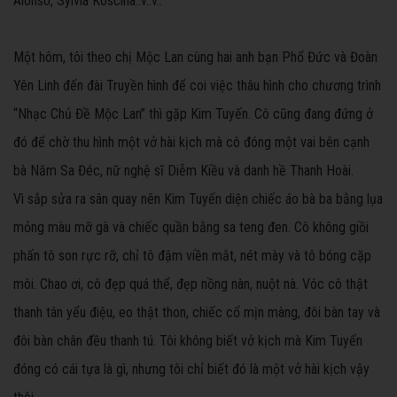
Alonso, Sylvia Koscina..v..v..
Một hôm, tôi theo chị Mộc Lan cùng hai anh bạn Phổ Đức và Đoàn
Yên Linh đến đài Truyền hình để coi việc thâu hình cho chương trình
“Nhạc Chủ Đề Mộc Lan” thì gặp Kim Tuyến. Cô cũng đang đứng ở
đó để chờ thu hình một vở hài kịch mà cô đóng một vai bên cạnh
bà Năm Sa Đéc, nữ nghệ sĩ Diễm Kiều và danh hề Thanh Hoài.
Vì sắp sửa ra sân quay nên Kim Tuyến diện chiếc áo bà ba bằng lụa
mỏng màu mỡ gà và chiếc quần bằng sa teng đen. Cô không giồi
phấn tô son rực rỡ, chỉ tô đậm viền mắt, nét mày và tô bóng cặp
môi. Chao ơi, cô đẹp quá thể, đẹp nồng nàn, nuột nà. Vóc cô thật
thanh tân yểu điệu, eo thật thon, chiếc cổ mịn màng, đôi bàn tay và
đôi bàn chân đều thanh tú. Tôi không biết vở kịch mà Kim Tuyến
đóng có cái tựa là gì, nhưng tôi chỉ biết đó là một vở hài kịch vậy