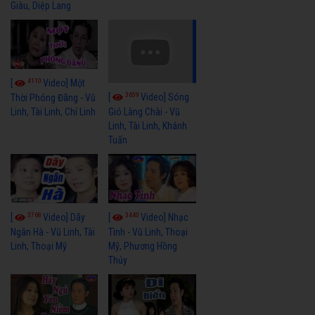
Giàu, Diệp Lang
4110
[
Video] Một
3659
[
Video] Sóng
Thời Phóng Đãng - Vũ
Linh, Tài Linh, Chí Linh
Gió Làng Chài - Vũ
Linh, Tài Linh, Khánh
Tuấn
3768
3440
[
Video] Dãy
[
Video] Nhạc
Ngân Hà - Vũ Linh, Tài
Tình - Vũ Linh, Thoại
Linh, Thoại Mỹ
Mỹ, Phương Hồng
Thủy