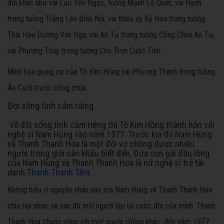
đời khác như vai Lưu Yến Ngọc, tuồng Mạnh Lệ Quân, vai Hạnh
trong tuồng Trăng Lên Đỉnh Núi, vai thiếu úy Kỳ Hoa trong tuồng
Thái Hậu Dương Vân Nga, vai An Tư trong tuồng Công Chúa An Tư,
vai Phương Thúy trong tuồng Cho Trọn Cuộc Tình…
Minh họa giọng ca của Tô Kim Hồng vai Phương Thành trong tuồng
Áo Cưới trước cổng chùa.
Ðời sống tình cảm riêng
Về đời sống tình cảm riêng thì Tô Kim Hồng thành hôn với
nghệ sĩ Nam Hùng vào năm 1977. Trước kia thì Nam Hùng
và Thanh Thanh Hoa là một đôi vợ chồng được nhiều
người trong giới sân khấu biết đến, Đứa con gái đầu lòng
của Nam Hùng và Thanh Thanh Hoa là nữ nghệ sĩ trẻ tài
danh
Thanh Thanh Tâm
.
Không hiểu vì nguyên nhân nào mà Nam Hùng và Thanh Thanh Hoa
chia tay nhau, và sau đó mỗi người lập lại cuộc đời của mình. Thanh
Thanh Hoa chung sống với một người chồng khác, đến năm 1977