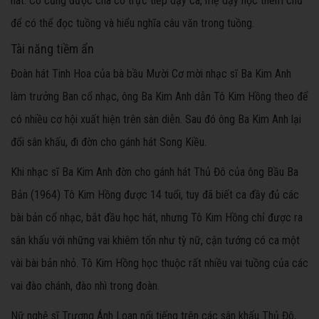
hát. Cô cũng được cha cô trực tiếp dạy ca, mẹ dạy học thêm chữ
để có thể đọc tuồng và hiểu nghĩa câu văn trong tuồng.
Tài năng tiềm ẩn
Đoàn hát Tinh Hoa của bà bầu Mười Cơ mời nhạc sĩ Ba Kim Anh
làm trưởng Ban cổ nhạc, ông Ba Kim Anh dẫn Tô Kim Hồng theo để
có nhiều cơ hội xuất hiện trên sàn diễn. Sau đó ông Ba Kim Anh lại
đổi sân khấu, đi đờn cho gánh hát Song Kiều.
Khi nhạc sĩ Ba Kim Anh đờn cho gánh hát Thủ Đô của ông Bầu Ba
Bản (1964) Tô Kim Hồng được 14 tuổi, tuy đã biết ca đầy đủ các
bài bản cổ nhạc, bắt đầu học hát, nhưng Tô Kim Hồng chỉ được ra
sân khấu với những vai khiêm tốn như tỳ nữ, cận tướng có ca một
vài bài bản nhỏ. Tô Kim Hồng học thuộc rất nhiều vai tuồng của các
vai đào chánh, đào nhì trong đoàn.
Nữ nghệ sĩ Trương Ánh Loan nổi tiếng trên các sân khấu Thủ Đô,