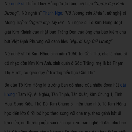
Nữ
nghệ sĩ
Thẩm Thúy Hằng được tặng mỹ hiệu
“Người đẹp Bình
Dương”
, Nữ nghệ sĩ
Thanh Nga
:
“Nữ Hoàng sân khấu”
, nữ nghệ sĩ
Mộng Tuyền:
“Người đẹp Tây Đô”
. Nữ nghệ sĩ Tô Kim Hồng đoạt
giải Kim Khánh của nhật báo Trắng Đen của ông chủ báo kiêm chủ
bút Việt Định Phương với danh hiệu
“Người Đẹp Cải Lương”
.
Nữ nghệ sĩ Tô Kim Hồng sinh năm 1950 tại Cần Thơ, cha là nhạc sĩ
cổ nhạc đờn kìm Kim Anh, sinh quán ở Sóc Trăng, mẹ là bà Phạm
Thị Hườn, cô giáo dạy ở trường tiểu học Cần Thơ.
Ba của Tô Kim Hồng là trưởng Ban cổ nhạc của nhiều đoàn hát
cải
lương
: Tam Kỳ, Ái Nghĩa, Tân Thịnh, Tân Xuân, Kim Chung 1, Tinh
Hoa, Song Kiều, Thủ Đô, Kim Chung 5… nên thuở nhỏ, Tô Kim Hồng
học đến lớp 6 rồi bỏ học theo sống với cha mẹ, theo gánh hát đi
lưu diễn, cô thường ngồi sau cánh gà xem các nghệ sĩ đàn chú bác