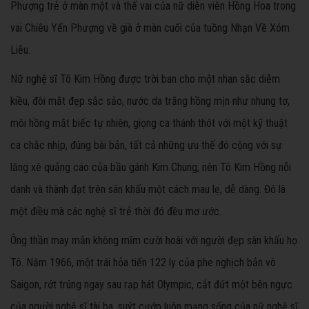
Phượng trẻ ở màn một và thế vai của nữ diễn viên Hồng Hoa trong
vai Chiêu Yến Phượng về già ở màn cuối của tuồng Nhạn Về Xóm
Liễu.
Nữ nghệ sĩ Tô Kim Hồng được trời ban cho một nhan sắc diễm
kiều, đôi mắt đẹp sắc sảo, nước da trắng hồng mịn như nhung tơ,
môi hồng mắt biếc tự nhiên, giọng ca thánh thót với một kỹ thuật
ca chắc nhịp, đúng bài bản, tất cả những ưu thế đó cộng với sự
lăng xê quảng cáo của bầu gánh Kim Chung, nên Tô Kim Hồng nỗi
danh và thành đạt trên sân khấu một cách mau lẹ, dễ dàng. Đó là
một điều mà các nghệ sĩ trẻ thời đó đều mơ ước.
Ông thần may mắn không mĩm cười hoài với người đẹp sân khấu họ
Tô. Năm 1966, một trái hỏa tiển 122 ly của phe nghịch bắn vô
Saigon, rớt trúng ngay sau rạp hát Olympic, cắt đứt một bên ngực
của người nghệ sĩ tài ba, suýt cướp luôn mạng sống của nữ nghệ sĩ