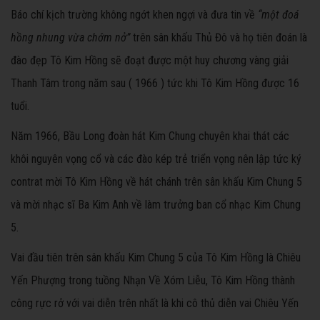
Báo chí kịch trường không ngớt khen ngợi và đưa tin về
“một đoá
hồng nhung vừa chớm nở”
trên sân khấu Thủ Đô và họ tiên đoán là
đào đẹp Tô Kim Hồng sẽ đoạt được một huy chương vàng giải
Thanh Tâm trong năm sau ( 1966 ) tức khi Tô Kim Hồng được 16
tuổi.
Năm 1966, Bầu Long đoàn hát Kim Chung chuyên khai thát các
khôi nguyên vọng cổ và các đào kép trẻ triển vọng nên lập tức ký
contrat mời Tô Kim Hồng về hát chánh trên sân khấu Kim Chung 5
và mời nhạc sĩ Ba Kim Anh về làm trưởng ban cổ nhạc Kim Chung
5.
Vai đầu tiên trên sân khấu Kim Chung 5 của Tô Kim Hồng là Chiêu
Yến Phượng trong tuồng Nhạn Về Xóm Liễu, Tô Kim Hồng thành
công rực rở với vai diễn trên nhất là khi cô thủ diễn vai Chiêu Yến