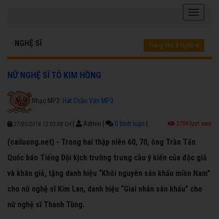
NGHỆ SĨ
Trang chủ
Nghệ sĩ
NỮ NGHỆ SĨ TÔ KIM HỒNG
Nhạc MP3:
Hát Chầu Văn MP3
|
Admin
|
0 bình luận
|
2759 lượt xem
27/05/2016 12:03:08 CH
(cailuong.net) - Trong hai thập niên 60, 70, ông Trần Tấn
Quốc báo Tiếng Dội kịch trường trưng cầu ý kiến của độc giả
và khán giả, tặng danh hiệu “Khôi nguyên sân khấu miền Nam”
cho nữ nghệ sĩ Kim Lan, danh hiệu “Giai nhân sân khấu” cho
nữ nghệ sĩ Thanh Tùng.