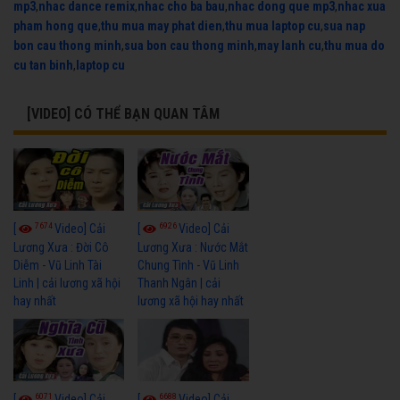
mp3
,
nhac dance remix
,
nhac cho ba bau
,
nhac dong que mp3
,
nhac xua
pham hong que
,
thu mua may phat dien
,
thu mua laptop cu
,
sua nap
bon cau thong minh
,
sua bon cau thong minh
,
may lanh cu
,
thu mua do
cu tan binh
,
laptop cu
[VIDEO] CÓ THỂ BẠN QUAN TÂM
7674
6926
[
Video] Cải
[
Video] Cải
Lương Xưa : Đời Cô
Lương Xưa : Nước Mắt
Diễm - Vũ Linh Tài
Chung Tình - Vũ Linh
Linh | cải lương xã hội
Thanh Ngân | cải
hay nhất
lương xã hội hay nhất
6071
6688
[
Video] Cải
[
Video] Cải