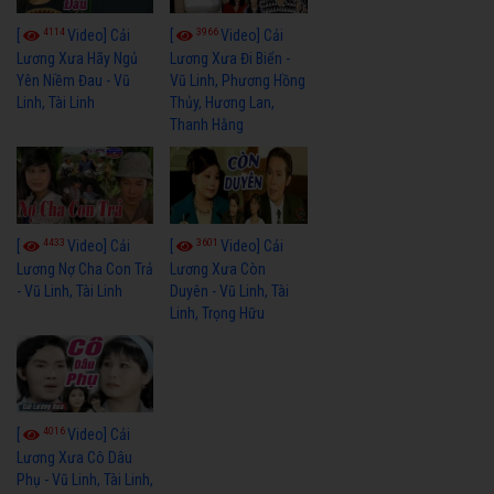
4114
3966
[
Video] Cải
[
Video] Cải
Lương Xưa Hãy Ngủ
Lương Xưa Đi Biển -
Yên Niềm Đau - Vũ
Vũ Linh, Phương Hồng
Linh, Tài Linh
Thủy, Hương Lan,
Thanh Hằng
4433
3601
[
Video] Cải
[
Video] Cải
Lương Nợ Cha Con Trả
Lương Xưa Còn
- Vũ Linh, Tài Linh
Duyên - Vũ Linh, Tài
Linh, Trọng Hữu
4016
[
Video] Cải
Lương Xưa Cô Dâu
Phụ - Vũ Linh, Tài Linh,