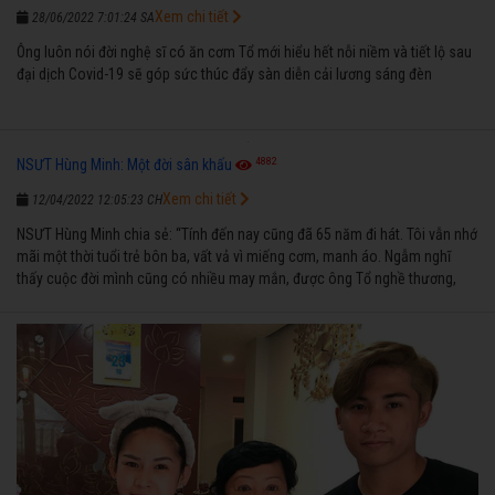
Xem chi tiết
28/06/2022 7:01:24 SA
Ông luôn nói đời nghệ sĩ có ăn cơm Tổ mới hiểu hết nỗi niềm và tiết lộ sau
đại dịch Covid-19 sẽ góp sức thúc đẩy sàn diễn cải lương sáng đèn
4882
NSƯT Hùng Minh: Một đời sân khấu
Xem chi tiết
12/04/2022 12:05:23 CH
NSƯT Hùng Minh chia sẻ: “Tính đến nay cũng đã 65 năm đi hát. Tôi vẫn nhớ
mãi một thời tuổi trẻ bôn ba, vất vả vì miếng cơm, manh áo. Ngẫm nghĩ
thấy cuộc đời mình cũng có nhiều may mắn, được ông Tổ nghề thương,
nên từ một cậu bé nghèo chẳng biết hát xướng là gì, trong dòng đời xuôi
ngược nhận được những cơ may để từng bước thành danh với nghiệp ca
diễn”.