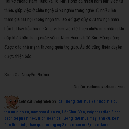
Hai vợ chồng Nam Hùng và Tô Kim Hồng đã nhiều năm làm việc từ
thiện, giúp việc ở chùa nghệ sĩ và nghĩa trang nghệ sĩ, nhiều lần
tham gia hát hội không nhận thù lao để gây qủy cứu trợ nạn nhân
bảo lụt hay hỏa hoạn. Có lẽ vì làm việc từ thiện nhiều nên những khi
gặp khó khăn trong cuộc sống, Nam Hùng và Tô Kim Hồng cũng
được các nhà mạnh thường quân trợ giúp. Âu đó cũng thiện duyên
được thiện báo.
Soạn Gỉa Nguyễn Phương
Nguồn: cailuongvietnam.com
Xem cải lương miễn phí:
cai luong
,
thu mua xe nuoc mia cu
,
thu mua do cu
,
may phat dien cu
,
Hát Chầu Văn
,
máy phát điện 3 pha
,
sach toi pham hoc
,
trich doan cai luong
,
thu mua may lanh cu
,
kem
flan
,
the hinh
,
nhac que huong mp3
,
nhac han mp3
,
nhac dance