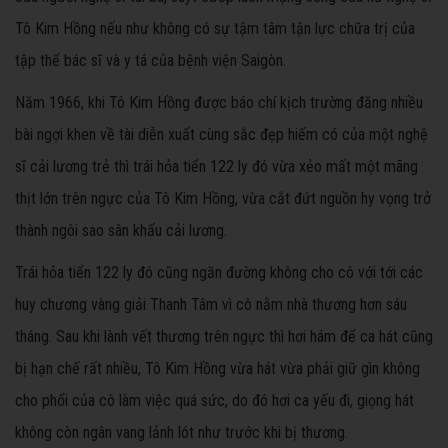
Tô Kim Hồng nếu như không có sự tậm tâm tận lực chữa trị của
tập thể bác sĩ và y tá của bệnh viện Saigòn.
Năm 1966, khi Tô Kim Hồng được báo chí kịch trường đăng nhiều
bài ngợi khen về tài diễn xuất cùng sắc đẹp hiếm có của một nghệ
sĩ cải lương trẻ thì trái hỏa tiển 122 ly đó vừa xẻo mất một mãng
thịt lớn trên ngực của Tô Kim Hồng, vừa cắt đứt nguồn hy vọng trở
thành ngôi sao sân khấu cải lương.
Trái hỏa tiển 122 ly đó cũng ngăn đường không cho cô với tới các
huy chương vàng giải Thanh Tâm vì cô nằm nhà thương hơn sáu
tháng. Sau khi lành vết thương trên ngực thì hơi hám để ca hát cũng
bị hạn chế rất nhiều, Tô Kim Hồng vừa hát vừa phải giữ gìn không
cho phổi của cô làm việc quá sức, do đó hơi ca yếu đi, giọng hát
không còn ngân vang lảnh lót như trước khi bị thương.