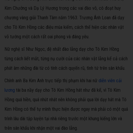
Kim Chưởng và Dạ Lý Hương trong các vai đào võ, cô đoạt huy
chương vàng giải Thanh Tâm năm 1963. Trương Ánh Loan đã dạy
cho Tô Kim Hồng các điệu múa kiếm, cách thể hiện các nhân vật
võ tướng một cách rất oai phong và đáng yêu.
Nữ nghệ sĩ Như Ngọc, đệ nhất đào lẵng dạy cho Tô Kim Hồng
từng cách liết mắt, từng nụ cười của các nhân vật lẵng kể cả cách
phát âm những đài từ có tính cách quyến rũ, tình tứ trên sân khấu.
Chính anh Ba Kim Anh trực tiếp thị phạm khi hai nữ
diễn viên cải
lương
tài ba nầy dạy cho Tô Kim Hồng hát như đã kể, vì Tô Kim
Hồng quá hiền, quá nhút nhát nên không phải qua lời dạy hát mà Tô
Kim Hồng có thể tự mình thực hiện được ngay mà phải có một quá
trình lâu dài tập luyện tại nhà riêng trước một khung kiếng lớn và
trên sân khấu khi nhận một vai đào lẵng.