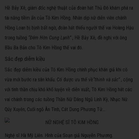
Hề Bảy Xê, giám đốc nghệ thuật của đoàn hát Thủ Đô khám phá ra
tài năng tiềm ẩn của Tô Kim Hồng. Nhân dịp nữ diễn viên chánh
Hồng Loan bị bịnh bất ngờ, đoàn hát thiếu người thế vai Hoàng Hậu
trong tuồng
“Đêm Hờn Cung Lạnh”
, Hề Bảy Xê, đề nghị với ông
Bầu Ba Bản cho Tô Kim Hồng thế vai đó.
Sắc đẹp diễm kiều
Sắc đẹp diễm kiều của Tô Kim Hồng chinh phục khán giả khi cô
vừa mới bước ra sân khấu. Có được ưu thế về
“thinh và sắc”
, cộng
với tinh thần chịu khó khổ luyện về diễn xuất, Tô Kim Hồng hát các
vai chánh trong các tuồng Thần Nữ Dâng Ngũ Linh Kỳ, Nhạc Nữ
Qúy Xuyên, Cuối ngõ Ân Tình, Cát Dung Phương Tử…
Nghệ sĩ Hà Mỹ Liên. Hình của Soạn giả Nguyễn Phương.