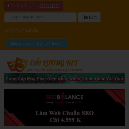
Liên hệ quảng cáo:
0932221090
Đăng nhập
|
Đăng ký
Chia sẻ video "Tôi yêu cải lương".