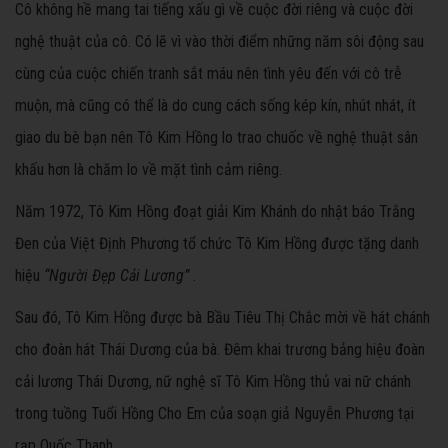
Cô không hề mang tai tiếng xấu gì về cuộc đời riêng và cuộc đời
nghệ thuật của cô. Có lẽ vì vào thời điểm những năm sôi động sau
cùng của cuộc chiến tranh sắt máu nên tình yêu đến với cô trễ
muộn, mà cũng có thể là do cung cách sống kép kín, nhút nhát, ít
giao du bè bạn nên Tô Kim Hồng lo trao chuốc về nghệ thuật sân
khấu hơn là chăm lo về mặt tình cảm riêng.
Năm 1972, Tô Kim Hồng đoạt giải Kim Khánh do nhật báo Trắng
Đen của Việt Định Phương tổ chức Tô Kim Hồng được tặng danh
hiệu
“Người Đẹp Cải Lương”
.
Sau đó, Tô Kim Hồng được bà Bầu Tiêu Thị Chắc mời về hát chánh
cho đoàn hát Thái Dương của bà. Đêm khai trương bảng hiệu đoàn
cải lương Thái Dương, nữ nghệ sĩ Tô Kim Hồng thủ vai nữ chánh
trong tuồng Tuổi Hồng Cho Em của soạn giả Nguyễn Phương tại
rạp Quốc Thanh.