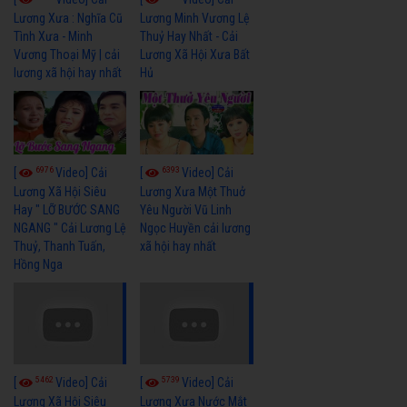
Lương Xưa : Nghĩa Cũ
Lương Minh Vương Lệ
Tình Xưa - Minh
Thuỷ Hay Nhất - Cải
Vương Thoại Mỹ | cải
Lương Xã Hội Xưa Bất
lương xã hội hay nhất
Hủ
6976
6393
[
Video] Cải
[
Video] Cải
Lương Xã Hội Siêu
Lương Xưa Một Thuở
Hay " LỠ BƯỚC SANG
Yêu Người Vũ Linh
NGANG " Cải Lương Lệ
Ngọc Huyền cải lương
Thuỷ, Thanh Tuấn,
xã hội hay nhất
Hồng Nga
5462
5739
[
Video] Cải
[
Video] Cải
Lương Xã Hội Siêu
Lương Xưa Nước Mắt