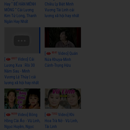
Hay " BỂ HẬN MÊNH
Chiều Ly Biệt Minh
MÔNG " Cải Lương
Vương Tài Linh cải
Kim Tử Long, Thanh
lương xã hội hay nhất
Ngân Hay Nhất
6041
[
Video] Quán
6327
[
Video] Cải
Nửa Khuya-Minh
Cảnh-Trọng Hữu
Lương Xưa : Rồi 30
Năm Sau - Minh
Vương Lệ Thủy | cải
lương xã hội hay nhất
9059
7352
[
Video] Bông
[
Video] Khi
Hồng Cài Áo - Vũ Linh,
Hoa Trà Nở - Vũ Linh,
Ngọc Huyền, Ngọc
Tài Linh