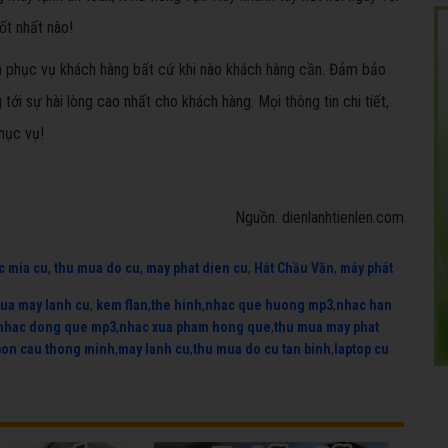
ốt nhất nào!
 và phục vụ khách hàng bất cứ khi nào khách hàng cần. Đảm bảo
tới sự hài lòng cao nhất cho khách hàng. Mọi thông tin chi tiết,
hục vụ!
Nguồn: dienlanhtienlen.com
c mia cu
,
thu mua do cu
,
may phat dien cu
,
Hát Chầu Văn
,
máy phát
ua may lanh cu
,
kem flan
,
the hinh
,
nhac que huong mp3
,
nhac han
nhac dong que mp3
,
nhac xua pham hong que
,
thu mua may phat
bon cau thong minh
,
may lanh cu
,
thu mua do cu tan binh
,
laptop cu