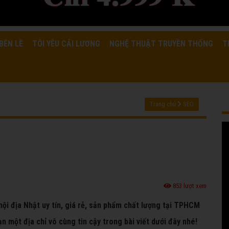
BÊN LỀ
TÔI YÊU CẢI LƯƠNG
NGHỆ THUẬT TRUYỀN THỐNG
T
Trang chủ
SEO
853 lượt xem
nội địa Nhật uy tín, giá rẻ, sản phẩm chất lượng tại TPHCM
n một địa chỉ vô cùng tin cậy trong bài viết dưới đây nhé!