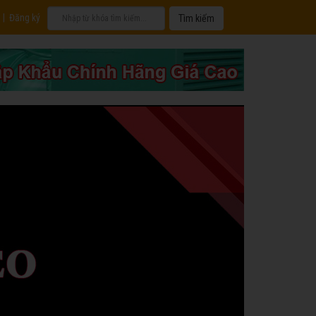
|
Đăng ký