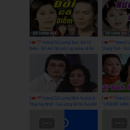
7674
6926
[
Video] Cải Lương Xưa : Đời Cô
[
Video] C
Diễm - Vũ Linh Tài Linh | cải lương xã hội
Chung Tình - Vũ 
hay nhất
lương xã hội hay
6688
6976
[
Video] Cải Lương Minh Vương Lệ
[
Video] C
Thuỷ Hay Nhất - Cải Lương Xã Hội Xưa Bất
" LỠ BƯỚC SANG 
Hủ
Thuỷ, Thanh Tuấ