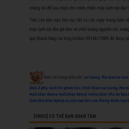
chúng tôi để lựa chọn cho mình chiếc máy lạnh nội địa t
Tiến Lên làm việc liên tục tất cả các ngày trong tuần
máy lạnh nội địa giá kho và chất lượng nguyên zin, mang 
quý khách hàng vui lòng hotline 0914617089 để được p
Xem cải lương miễn phí:
cai luong
,
thu mua xe nuo
điện 3 pha
,
sach toi pham hoc
,
trich doan cai luong
,
thu m
mp3
,
nhac dance mp3
,
nhac dance remix
,
nhac cho ba bau
,
dien
,
thu mua laptop cu
,
sua nap bon cau thong minh
,
sua 
[VIDEO] CÓ THỂ BẠN QUAN TÂM