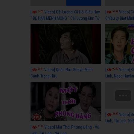
5462
5739
[
Video] Cải Lương Xã Hội Siêu Hay
[
Video] C
" BỂ HẬN MÊNH MÔNG " Cải Lương Kim Tử
Chiều Ly Biệt Min
Long, Thanh Ngân Hay Nhất
lương xã hội hay
6041
9059
[
Video] Quán Nửa Khuya-Minh
[
Video] B
Cảnh-Trọng Hữu
Linh, Ngọc Huyền
3659
[
Video] S
Linh, Tài Linh, K
4110
[
Video] Một Thời Phóng Đãng - Vũ
Linh, Tài Linh, Chí Linh