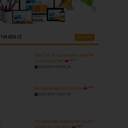
TIN BÊN LỀ
Đọc thêm
Châu Tinh Trì hứa hẹn phim chiếu Tết
6770
'cười ra nước mắt'
03/01/2019 2:04:06 CH
6270
Kim Kardashian có con thứ tư
03/01/2019 1:03:37 CH
'Em gái trà sữa' bị đồn ly hôn sau bê
6591
bối tình dục của chồng