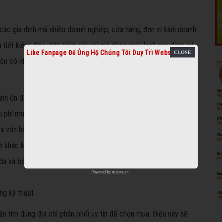
các gia đình mà nhiều doanh nghiệp, cửa hàng, đơn vị kinh doanh
 tiết kiệm điện, tiết kiệm chi phí mà dòng máy lạnh này đem lại
Like Fanpage Để Ủng Hộ Chúng Tôi Duy Trì Website
òn có nhiều lý do dưới đây thuyết phục chúng ta nên sử dụng
ành ổn định, êm, động cơ khỏe và làm lạnh nhanh
hi phí mua máy hiệu quả
à vận hành đúng kỹ thuật
h khác không có
 da và bảo vệ đường hô hấp
Powered by
netcore.vn
ng kỹ thuật
n tìm đúng địa chỉ phân phối uy tín để chọn mua. Điều này sẽ