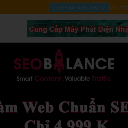
Đăng nhập
Chia sẻ video "Tôi yêu cải lương".