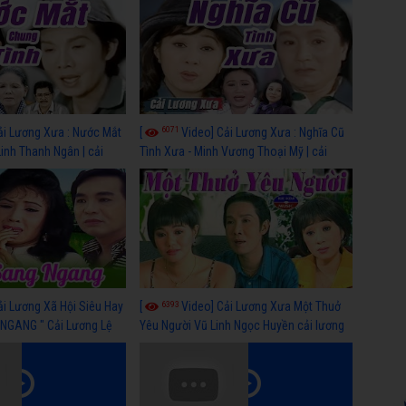
6071
ải Lương Xưa : Nước Mắt
[
Video] Cải Lương Xưa : Nghĩa Cũ
Linh Thanh Ngân | cải
Tình Xưa - Minh Vương Thoại Mỹ | cải
 nhất
lương xã hội hay nhất
6393
ải Lương Xã Hội Siêu Hay
[
Video] Cải Lương Xưa Một Thuở
NGANG " Cải Lương Lệ
Yêu Người Vũ Linh Ngọc Huyền cải lương
n, Hồng Nga
xã hội hay nhất