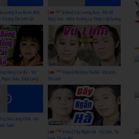
6327
ải Lương Xưa Nước Mắt
[
Video] Cải Lương Xưa : Rồi 30
h Vương Tài Linh cải
Năm Sau - Minh Vương Lệ Thủy | cải lương
 nhất
xã hội hay nhất
7352
ông Hồng Cài Áo - Vũ
[
Video] Khi Hoa Trà Nở - Vũ Linh,
, Ngọc Giàu, Diệp Lang
Tài Linh
óng Gió Làng Chài - Vũ
hánh Tuấn
3768
[
Video] Dãy Ngân Hà - Vũ Linh, Tài
Linh, Thoại Mỹ