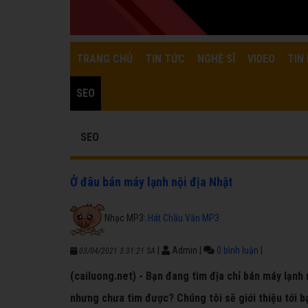
TRANG CHỦ
TIN TỨC
NGHỆ SĨ
VIDEO
TIN 
SEO
SEO
Ở đâu bán máy lạnh nội địa Nhật
Nhạc MP3:
Hát Chầu Văn MP3
|
Admin
|
0 bình luận
|
03/04/2021 3:31:21 SA
(cailuong.net) - Bạn đang tìm địa chỉ bán máy lạnh 
nhưng chưa tìm được? Chúng tôi sẽ giới thiệu tới bạ