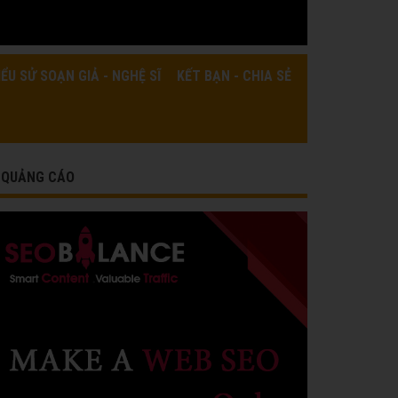
IỂU SỬ SOẠN GIẢ - NGHỆ SĨ
KẾT BẠN - CHIA SẺ
QUẢNG CÁO