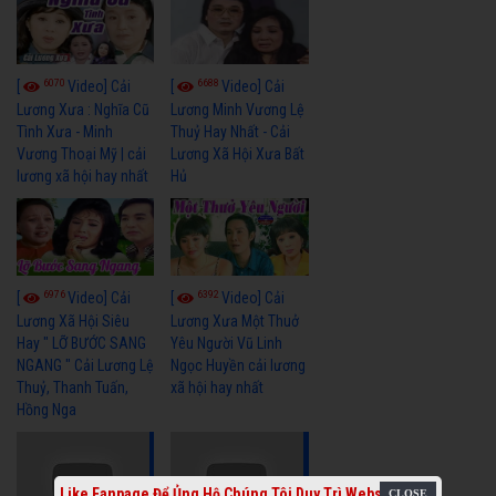
6070
6688
[
Video] Cải
[
Video] Cải
Lương Xưa : Nghĩa Cũ
Lương Minh Vương Lệ
Tình Xưa - Minh
Thuỷ Hay Nhất - Cải
Vương Thoại Mỹ | cải
Lương Xã Hội Xưa Bất
lương xã hội hay nhất
Hủ
6976
6392
[
Video] Cải
[
Video] Cải
Lương Xã Hội Siêu
Lương Xưa Một Thuở
Hay " LỠ BƯỚC SANG
Yêu Người Vũ Linh
NGANG " Cải Lương Lệ
Ngọc Huyền cải lương
Thuỷ, Thanh Tuấn,
xã hội hay nhất
Hồng Nga
Like Fanpage Để Ủng Hộ Chúng Tôi Duy Trì Website