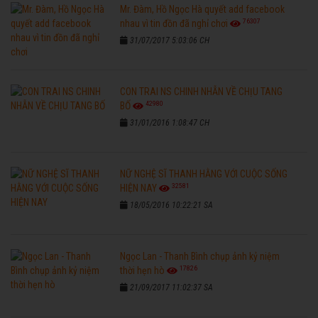
Mr. Đàm, Hồ Ngọc Hà quyết add facebook
76307
nhau vì tin đồn đã nghỉ chơi
31/07/2017 5:03:06 CH
CON TRAI NS CHINH NHẪN VỀ CHỊU TANG
42980
BỐ
31/01/2016 1:08:47 CH
NỮ NGHỆ SĨ THANH HẰNG VỚI CUỘC SỐNG
32581
HIỆN NAY
18/05/2016 10:22:21 SA
Ngọc Lan - Thanh Bình chụp ảnh kỷ niệm
17826
thời hẹn hò
21/09/2017 11:02:37 SA