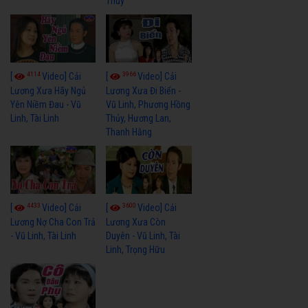
Thủy
4114
3966
[
Video] Cải
[
Video] Cải
Lương Xưa Hãy Ngủ
Lương Xưa Đi Biển -
Yên Niềm Đau - Vũ
Vũ Linh, Phương Hồng
Linh, Tài Linh
Thủy, Hương Lan,
Thanh Hằng
4433
3600
[
Video] Cải
[
Video] Cải
Lương Nợ Cha Con Trả
Lương Xưa Còn
- Vũ Linh, Tài Linh
Duyên - Vũ Linh, Tài
Linh, Trọng Hữu