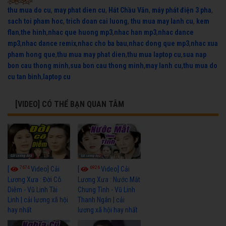
thu mua do cu
,
may phat dien cu
,
Hát Chầu Văn
,
máy phát điện 3 pha
,
sach toi pham hoc
,
trich doan cai luong
,
thu mua may lanh cu
,
kem
flan
,
the hinh
,
nhac que huong mp3
,
nhac han mp3
,
nhac dance
mp3
,
nhac dance remix
,
nhac cho ba bau
,
nhac dong que mp3
,
nhac xua
pham hong que
,
thu mua may phat dien
,
thu mua laptop cu
,
sua nap
bon cau thong minh
,
sua bon cau thong minh
,
may lanh cu
,
thu mua do
cu tan binh
,
laptop cu
[VIDEO] CÓ THỂ BẠN QUAN TÂM
7674
6926
[
Video] Cải
[
Video] Cải
Lương Xưa : Đời Cô
Lương Xưa : Nước Mắt
Diễm - Vũ Linh Tài
Chung Tình - Vũ Linh
Linh | cải lương xã hội
Thanh Ngân | cải
hay nhất
lương xã hội hay nhất