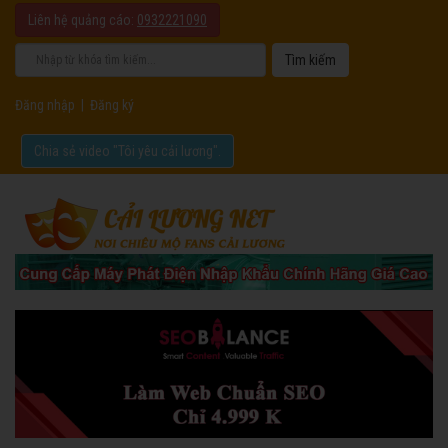
Liên hệ quảng cáo:
0932221090
Đăng nhập
|
Đăng ký
Chia sẻ video "Tôi yêu cải lương".