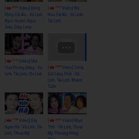
9059
7352
[
Video] Bông
[
Video] Khi
Hồng Cài Áo - Vũ Linh,
Hoa Trà Nở - Vũ Linh,
Ngọc Huyền, Ngọc
Tài Linh
Giàu, Diệp Lang
4110
[
Video] Một
3658
[
Video] Sóng
Thời Phóng Đãng - Vũ
Linh, Tài Linh, Chí Linh
Gió Làng Chài - Vũ
Linh, Tài Linh, Khánh
Tuấn
3768
3440
[
Video] Dãy
[
Video] Nhạc
Ngân Hà - Vũ Linh, Tài
Tình - Vũ Linh, Thoại
Linh, Thoại Mỹ
Mỹ, Phương Hồng