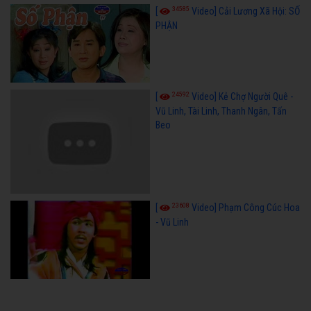
34585
[
Video] Cải Lương Xã Hội: SỐ
PHẬN
24592
[
Video] Kẻ Chợ Người Quê -
Vũ Linh, Tài Linh, Thanh Ngân, Tấn
Beo
23608
[
Video] Phạm Công Cúc Hoa
- Vũ Linh