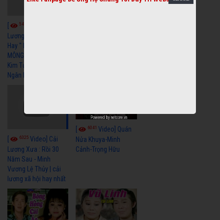
5462
5739
[
Video] Cải
[
Video] Cải
Lương Xã Hội Siêu
Lương Xưa Nước Mắt
Hay " BỂ HẬN MÊNH
Chiều Ly Biệt Minh
MÔNG " Cải Lương
Vương Tài Linh cải
Kim Tử Long, Thanh
lương xã hội hay nhất
Ngân Hay Nhất
Powered by
netcore.vn
6041
[
Video] Quán
6325
[
Video] Cải
Nửa Khuya-Minh
Cảnh-Trọng Hữu
Lương Xưa : Rồi 30
Năm Sau - Minh
Vương Lệ Thủy | cải
lương xã hội hay nhất