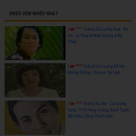
VIDEO XEM NHIỀU NHẤT
67091
[
Video] Cải Lương Xưa - Bơ
Vơ - Lệ Thủy & Minh Vương & Mỹ
Châu
50845
[
Video] Cải Lương Xã Hội -
Không Chồng - Vũ Linh Tài Linh
36022
[
Video] Bụi đời - Cải lương
trước 1975 Hùng Cường, Bạch Tuyết,
Mỹ Châu, Dũng Thanh Lâm