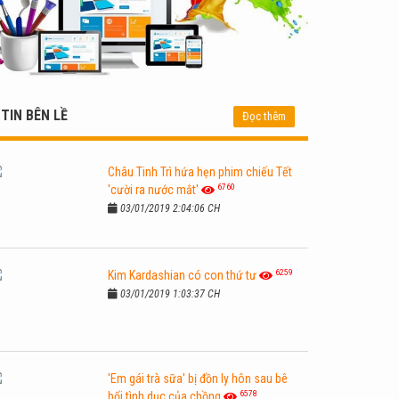
TIN BÊN LỀ
Đọc thêm
Châu Tinh Trì hứa hẹn phim chiếu Tết
6760
'cười ra nước mắt'
03/01/2019 2:04:06 CH
6259
Kim Kardashian có con thứ tư
03/01/2019 1:03:37 CH
'Em gái trà sữa' bị đồn ly hôn sau bê
6578
bối tình dục của chồng