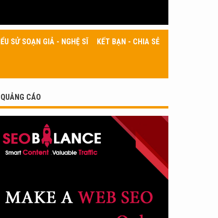
IỂU SỬ SOẠN GIẢ - NGHỆ SĨ
KẾT BẠN - CHIA SẺ
QUẢNG CÁO