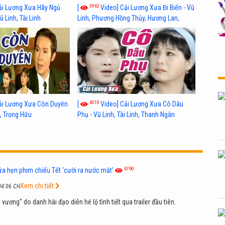
3962
ải Lương Xưa Hãy Ngủ
[
Video] Cải Lương Xưa Đi Biển - Vũ
 Linh, Tài Linh
Linh, Phương Hồng Thủy, Hương Lan,
Thanh Hằng
4010
ải Lương Xưa Còn Duyên
[
Video] Cải Lương Xưa Cô Dâu
h, Trọng Hữu
Phụ - Vũ Linh, Tài Linh, Thanh Ngân
6760
ứa hẹn phim chiếu Tết 'cười ra nước mắt'
Xem chi tiết
04:06 CH
 vương" do danh hài đạo diễn hé lộ tình tiết qua trailer đầu tiên.