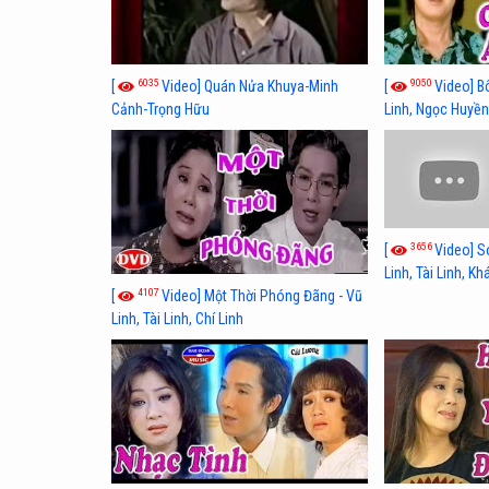
6035
9050
[
Video] Quán Nửa Khuya-Minh
[
Video] B
Cảnh-Trọng Hữu
Linh, Ngọc Huyền
3656
[
Video] S
Linh, Tài Linh, K
4107
[
Video] Một Thời Phóng Đãng - Vũ
Linh, Tài Linh, Chí Linh