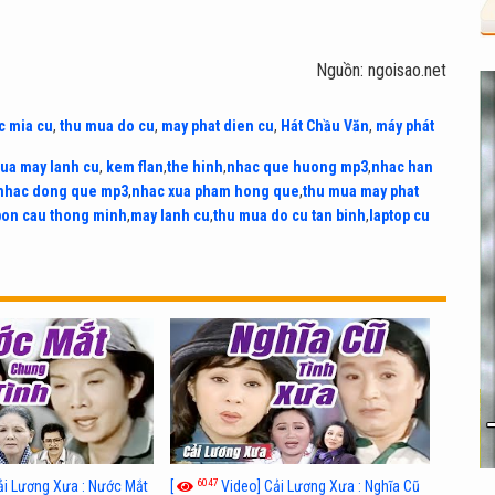
Nguồn: ngoisao.net
c mia cu
,
thu mua do cu
,
may phat dien cu
,
Hát Chầu Văn
,
máy phát
ua may lanh cu
,
kem flan
,
the hinh
,
nhac que huong mp3
,
nhac han
nhac dong que mp3
,
nhac xua pham hong que
,
thu mua may phat
bon cau thong minh
,
may lanh cu
,
thu mua do cu tan binh
,
laptop cu
6047
ải Lương Xưa : Nước Mắt
[
Video] Cải Lương Xưa : Nghĩa Cũ