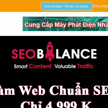
Đăng nhập
Chia sẻ video "Tôi yêu cải lương".