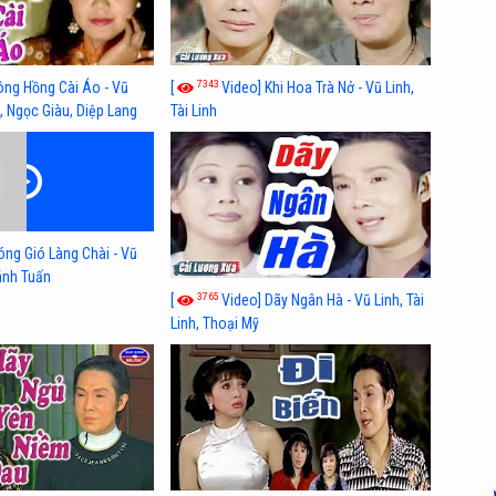
7343
ông Hồng Cài Áo - Vũ
[
Video] Khi Hoa Trà Nở - Vũ Linh,
, Ngọc Giàu, Diệp Lang
Tài Linh
óng Gió Làng Chài - Vũ
hánh Tuấn
3765
[
Video] Dãy Ngân Hà - Vũ Linh, Tài
Linh, Thoại Mỹ