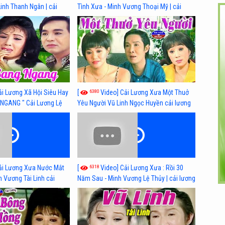
Linh Thanh Ngân | cải
Tình Xưa - Minh Vương Thoại Mỹ | cải
 nhất
lương xã hội hay nhất
6380
ải Lương Xã Hội Siêu Hay
[
Video] Cải Lương Xưa Một Thuở
NGANG " Cải Lương Lệ
Yêu Người Vũ Linh Ngọc Huyền cải lương
n, Hồng Nga
xã hội hay nhất
6318
ải Lương Xưa Nước Mắt
[
Video] Cải Lương Xưa : Rồi 30
h Vương Tài Linh cải
Năm Sau - Minh Vương Lệ Thủy | cải lương
 nhất
xã hội hay nhất