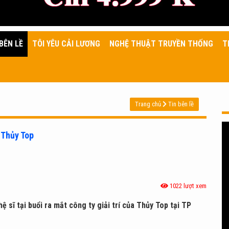
BÊN LỀ
TÔI YÊU CẢI LƯƠNG
NGHỆ THUẬT TRUYỀN THỐNG
T
Trang chủ
Tin bên lề
 Thủy Top
1022 lượt xem
ệ sĩ tại buổi ra mắt công ty giải trí của Thủy Top tại TP