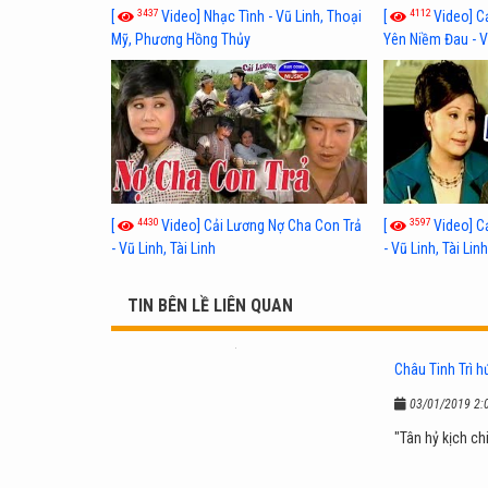
3437
4112
[
Video] Nhạc Tình - Vũ Linh, Thoại
[
Video] C
Mỹ, Phương Hồng Thủy
Yên Niềm Đau - Vũ
4430
3597
[
Video] Cải Lương Nợ Cha Con Trả
[
Video] C
- Vũ Linh, Tài Linh
- Vũ Linh, Tài Lin
TIN BÊN LỀ LIÊN QUAN
Châu Tinh Trì h
03/01/2019 2:
"Tân hỷ kịch chi