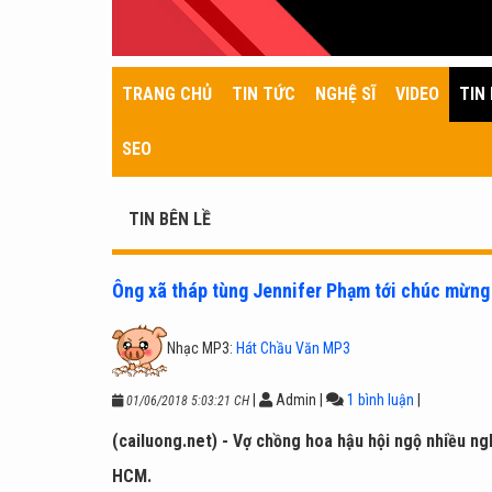
TRANG CHỦ
TIN TỨC
NGHỆ SĨ
VIDEO
TIN 
SEO
TIN BÊN LỀ
Ông xã tháp tùng Jennifer Phạm tới chúc mừng
Nhạc MP3:
Hát Chầu Văn MP3
|
Admin
|
1 bình luận
|
01/06/2018 5:03:21 CH
(cailuong.net) - Vợ chồng hoa hậu hội ngộ nhiều ngh
HCM.