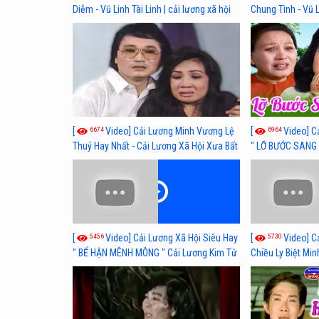
Diễm - Vũ Linh Tài Linh | cải lương xã hội
Chung Tình - Vũ 
hay nhất
lương xã hội hay
6674
6964
[
Video] Cải Lương Minh Vương Lệ
[
Video] C
Thuỷ Hay Nhất - Cải Lương Xã Hội Xưa Bất
" LỠ BƯỚC SANG 
Hủ
Thuỷ, Thanh Tuấ
5456
5730
[
Video] Cải Lương Xã Hội Siêu Hay
[
Video] C
" BỂ HẬN MÊNH MÔNG " Cải Lương Kim Tử
Chiều Ly Biệt Min
Long, Thanh Ngân Hay Nhất
lương xã hội hay