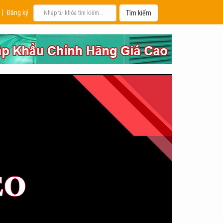
|
Đăng ký