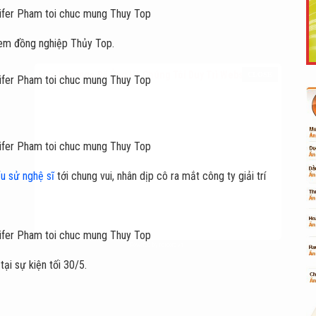
 em đồng nghiệp Thủy Top.
Like Fanpage Để Ủng Hộ Chúng Tôi Duy Trì Website
ểu sử nghệ sĩ
tới chung vui, nhân dịp cô ra mắt công ty giải trí
Powered by
netcore.vn
ại sự kiện tối 30/5.