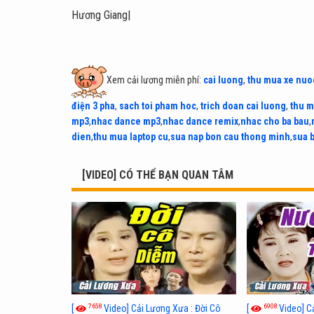
Hương Giang|
Xem cải lương miễn phí:
cai luong
,
thu mua xe nuo
điện 3 pha
,
sach toi pham hoc
,
trich doan cai luong
,
thu m
mp3
,
nhac dance mp3
,
nhac dance remix
,
nhac cho ba bau
,
dien
,
thu mua laptop cu
,
sua nap bon cau thong minh
,
sua 
[VIDEO] CÓ THỂ BẠN QUAN TÂM
7658
6908
[
Video] Cải Lương Xưa : Đời Cô
[
Video] C