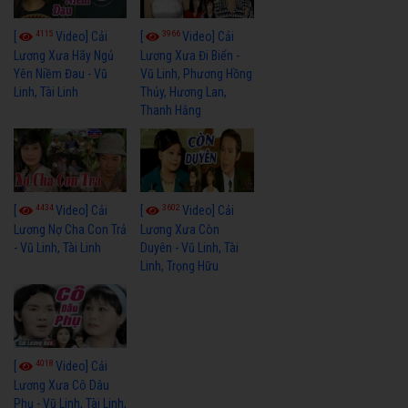
4115
3966
[
Video] Cải
[
Video] Cải
Lương Xưa Hãy Ngủ
Lương Xưa Đi Biển -
Yên Niềm Đau - Vũ
Vũ Linh, Phương Hồng
Linh, Tài Linh
Thủy, Hương Lan,
Thanh Hằng
4434
3602
[
Video] Cải
[
Video] Cải
Lương Nợ Cha Con Trả
Lương Xưa Còn
- Vũ Linh, Tài Linh
Duyên - Vũ Linh, Tài
Linh, Trọng Hữu
4018
[
Video] Cải
Lương Xưa Cô Dâu
Phụ - Vũ Linh, Tài Linh,