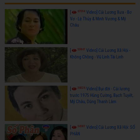
67094
[
Video] Cải Lương Xưa - Bơ
Vơ - Lệ Thủy & Minh Vương & Mỹ
Châu
50847
[
Video] Cải Lương Xã Hội -
Không Chồng - Vũ Linh Tài Linh
36026
[
Video] Bụi đời - Cải lương
trước 1975 Hùng Cường, Bạch Tuyết,
Mỹ Châu, Dũng Thanh Lâm
34587
[
Video] Cải Lương Xã Hội: SỐ
PHẬN