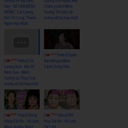
Lương Xã Hội Siêu
Lương Xưa Nước Mắt
Hay " BỂ HẬN MÊNH
Chiều Ly Biệt Minh
MÔNG " Cải Lương
Vương Tài Linh cải
Kim Tử Long, Thanh
lương xã hội hay nhất
Ngân Hay Nhất
6044
[
Video] Quán
6328
[
Video] Cải
Nửa Khuya-Minh
Cảnh-Trọng Hữu
Lương Xưa : Rồi 30
Năm Sau - Minh
Vương Lệ Thủy | cải
lương xã hội hay nhất
9060
7354
[
Video] Bông
[
Video] Khi
Hồng Cài Áo - Vũ Linh,
Hoa Trà Nở - Vũ Linh,
Ngọc Huyền, Ngọc
Tài Linh