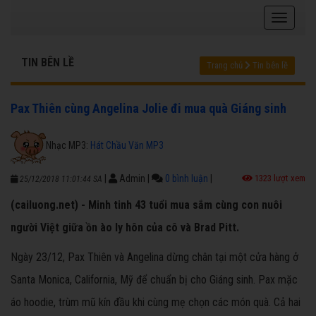
TIN BÊN LỀ
Trang chủ
Tin bên lề
Pax Thiên cùng Angelina Jolie đi mua quà Giáng sinh
Nhạc MP3:
Hát Chầu Văn MP3
|
Admin
|
0 bình luận
|
1323 lượt xem
25/12/2018 11:01:44 SA
(cailuong.net) - Minh tinh 43 tuổi mua sắm cùng con nuôi
người Việt giữa ồn ào ly hôn của cô và Brad Pitt.
Ngày 23/12, Pax Thiên và Angelina dừng chân tại một cửa hàng ở
Santa Monica, California, Mỹ để chuẩn bị cho Giáng sinh. Pax mặc
áo hoodie, trùm mũ kín đầu khi cùng mẹ chọn các món quà. Cả hai