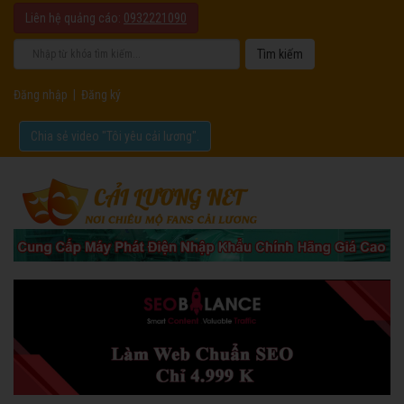
Liên hệ quảng cáo:
0932221090
Đăng nhập
|
Đăng ký
Chia sẻ video "Tôi yêu cải lương".