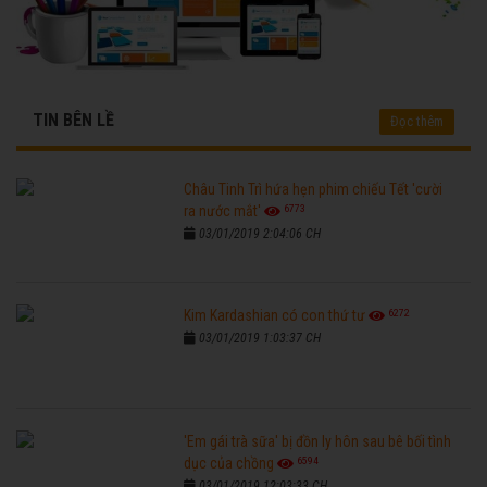
TIN BÊN LỀ
Đọc thêm
Châu Tinh Trì hứa hẹn phim chiếu Tết 'cười
6773
ra nước mắt'
03/01/2019 2:04:06 CH
6272
Kim Kardashian có con thứ tư
03/01/2019 1:03:37 CH
'Em gái trà sữa' bị đồn ly hôn sau bê bối tình
6594
dục của chồng
03/01/2019 12:03:33 CH