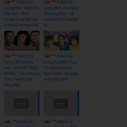
6074
6690
[
Video] Cải
[
Video] Cải
Lương Xưa : Nghĩa Cũ
Lương Minh Vương Lệ
Tình Xưa - Minh
Thuỷ Hay Nhất - Cải
Vương Thoại Mỹ | cải
Lương Xã Hội Xưa Bất
lương xã hội hay nhất
Hủ
6980
6395
[
Video] Cải
[
Video] Cải
Lương Xã Hội Siêu
Lương Xưa Một Thuở
Hay " LỠ BƯỚC SANG
Yêu Người Vũ Linh
NGANG " Cải Lương Lệ
Ngọc Huyền cải lương
Thuỷ, Thanh Tuấn,
xã hội hay nhất
Hồng Nga
5465
5740
[
Video] Cải
[
Video] Cải