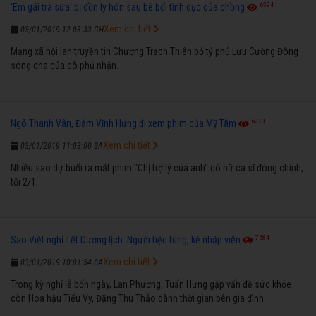
6594
'Em gái trà sữa' bị đồn ly hôn sau bê bối tình dục của chồng
Xem chi tiết
03/01/2019 12:03:33 CH
Mạng xã hội lan truyền tin Chương Trạch Thiên bỏ tỷ phú Lưu Cường Đông
song cha của cô phủ nhận.
6273
Ngô Thanh Vân, Đàm Vĩnh Hưng đi xem phim của Mỹ Tâm
Xem chi tiết
03/01/2019 11:03:00 SA
Nhiều sao dự buổi ra mắt phim "Chị trợ lý của anh" có nữ ca sĩ đóng chính,
tối 2/1.
7684
Sao Việt nghỉ Tết Dương lịch: Người tiệc tùng, kẻ nhập viện
Xem chi tiết
03/01/2019 10:01:54 SA
Trong kỳ nghỉ lễ bốn ngày, Lan Phương, Tuấn Hưng gặp vấn đề sức khỏe
còn Hoa hậu Tiểu Vy, Đặng Thu Thảo dành thời gian bên gia đình.