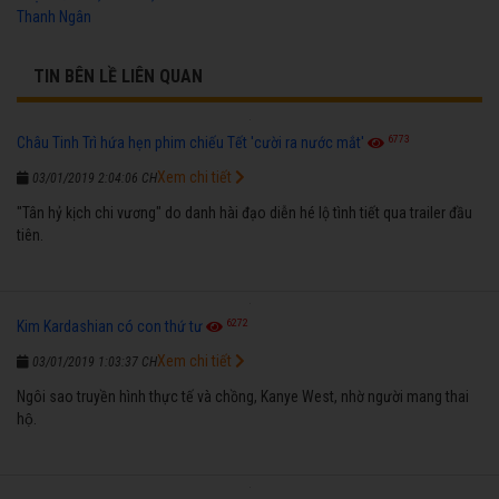
Thanh Ngân
TIN BÊN LỀ LIÊN QUAN
6773
Châu Tinh Trì hứa hẹn phim chiếu Tết 'cười ra nước mắt'
Xem chi tiết
03/01/2019 2:04:06 CH
"Tân hỷ kịch chi vương" do danh hài đạo diễn hé lộ tình tiết qua trailer đầu
tiên.
6272
Kim Kardashian có con thứ tư
Xem chi tiết
03/01/2019 1:03:37 CH
Ngôi sao truyền hình thực tế và chồng, Kanye West, nhờ người mang thai
hộ.