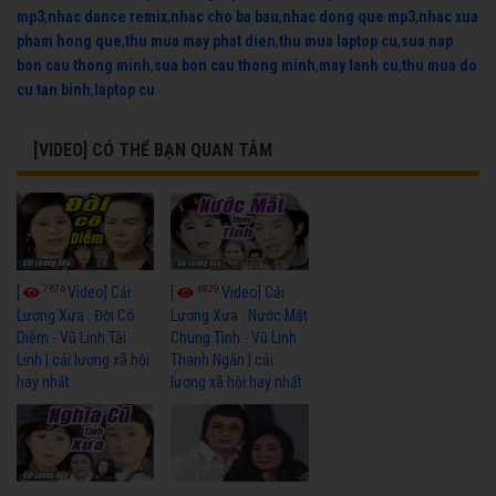
mp3
,
nhac dance remix
,
nhac cho ba bau
,
nhac dong que mp3
,
nhac xua
pham hong que
,
thu mua may phat dien
,
thu mua laptop cu
,
sua nap
bon cau thong minh
,
sua bon cau thong minh
,
may lanh cu
,
thu mua do
cu tan binh
,
laptop cu
[VIDEO] CÓ THỂ BẠN QUAN TÂM
7676
6929
[
Video] Cải
[
Video] Cải
Lương Xưa : Đời Cô
Lương Xưa : Nước Mắt
Diễm - Vũ Linh Tài
Chung Tình - Vũ Linh
Linh | cải lương xã hội
Thanh Ngân | cải
hay nhất
lương xã hội hay nhất