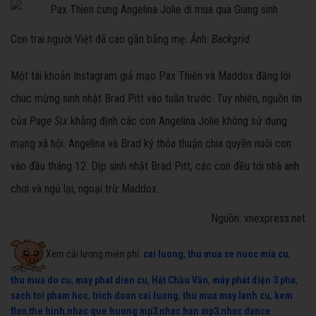
Con trai người Việt đã cao gần bằng mẹ. Ảnh:
Backgrid.
Một tài khoản Instagram giả mạo Pax Thiên và Maddox đăng lời
chúc mừng sinh nhật Brad Pitt vào tuần trước. Tuy nhiên, nguồn tin
của
Page Six
khẳng định các con Angelina Jolie không sử dụng
mạng xã hội. Angelina và Brad ký thỏa thuận chia quyền nuôi con
vào đầu tháng 12. Dịp sinh nhật Brad Pitt, các con đều tới nhà anh
chơi và ngủ lại, ngoại trừ Maddox.
Nguồn: vnexpress.net
Xem cải lương miễn phí:
cai luong
,
thu mua xe nuoc mia cu
,
thu mua do cu
,
may phat dien cu
,
Hát Chầu Văn
,
máy phát điện 3 pha
,
sach toi pham hoc
,
trich doan cai luong
,
thu mua may lanh cu
,
kem
flan
,
the hinh
,
nhac que huong mp3
,
nhac han mp3
,
nhac dance