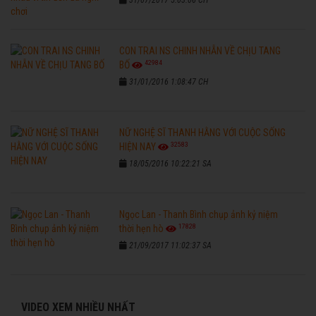
CON TRAI NS CHINH NHẪN VỀ CHỊU TANG
42984
BỐ
31/01/2016 1:08:47 CH
NỮ NGHỆ SĨ THANH HẰNG VỚI CUỘC SỐNG
32583
HIỆN NAY
18/05/2016 10:22:21 SA
Ngọc Lan - Thanh Bình chụp ảnh kỷ niệm
17828
thời hẹn hò
21/09/2017 11:02:37 SA
VIDEO XEM NHIỀU NHẤT