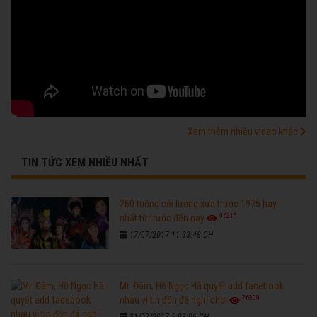
Xem thêm nhiều video khác
TIN TỨC XEM NHIỀU NHẤT
260 tuồng cải lương xưa trước 1975 hay
96215
nhất từ trước đến nay
17/07/2017 11:33:48 CH
Mr. Đàm, Hồ Ngọc Hà quyết add facebook
76309
nhau vì tin đồn đã nghỉ chơi
31/07/2017 5:03:06 CH