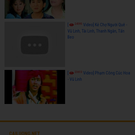
24595
[
Video] Kẻ Chợ Người Quê -
Vũ Linh, Tài Linh, Thanh Ngân, Tấn
Beo
23613
[
Video] Phạm Công Cúc Hoa
- Vũ Linh
CAILUONG.NET