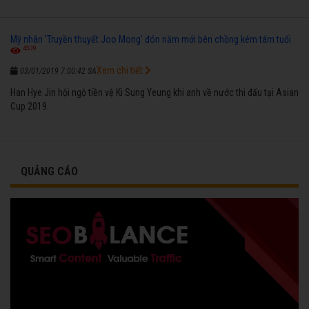
Mỹ nhân 'Truyền thuyết Joo Mong' đón năm mới bên chồng kém tám tuổi
4509
Xem chi tiết
03/01/2019 7:00:42 SA
Han Hye Jin hội ngộ tiền vệ Ki Sung Yeung khi anh về nước thi đấu tại Asian
Cup 2019.
QUẢNG CÁO