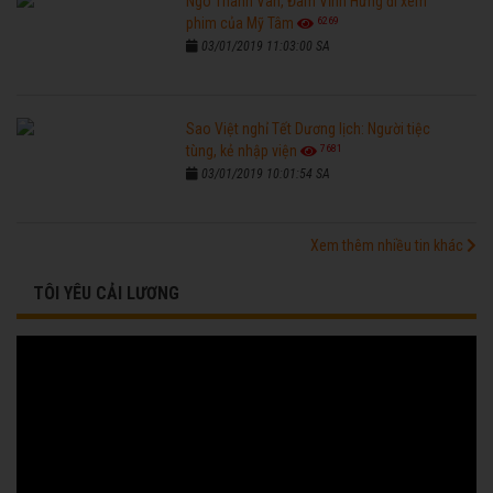
Ngô Thanh Vân, Đàm Vĩnh Hưng đi xem
6269
phim của Mỹ Tâm
03/01/2019 11:03:00 SA
Sao Việt nghỉ Tết Dương lịch: Người tiệc
7681
tùng, kẻ nhập viện
03/01/2019 10:01:54 SA
Xem thêm nhiều tin khác
TÔI YÊU CẢI LƯƠNG