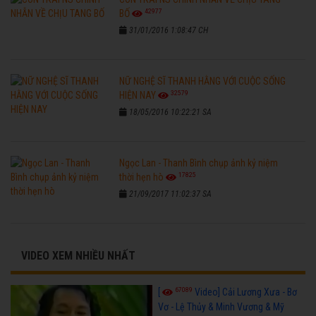
42977
BỐ
31/01/2016 1:08:47 CH
NỮ NGHỆ SĨ THANH HẰNG VỚI CUỘC SỐNG
32579
HIỆN NAY
18/05/2016 10:22:21 SA
Ngọc Lan - Thanh Bình chụp ảnh kỷ niệm
17825
thời hẹn hò
21/09/2017 11:02:37 SA
VIDEO XEM NHIỀU NHẤT
67089
[
Video] Cải Lương Xưa - Bơ
Vơ - Lệ Thủy & Minh Vương & Mỹ