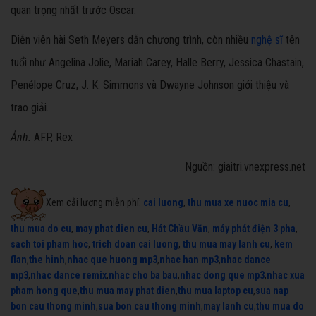
quan trọng nhất trước Oscar.
Diễn viên hài Seth Meyers dẫn chương trình, còn nhiều
nghệ sĩ
tên
tuổi như Angelina Jolie, Mariah Carey, Halle Berry, Jessica Chastain,
Penélope Cruz, J. K. Simmons và Dwayne Johnson giới thiệu và
trao giải.
Ảnh:
AFP, Rex
Nguồn: giaitri.vnexpress.net
Xem cải lương miễn phí:
cai luong
,
thu mua xe nuoc mia cu
,
thu mua do cu
,
may phat dien cu
,
Hát Chầu Văn
,
máy phát điện 3 pha
,
sach toi pham hoc
,
trich doan cai luong
,
thu mua may lanh cu
,
kem
flan
,
the hinh
,
nhac que huong mp3
,
nhac han mp3
,
nhac dance
mp3
,
nhac dance remix
,
nhac cho ba bau
,
nhac dong que mp3
,
nhac xua
pham hong que
,
thu mua may phat dien
,
thu mua laptop cu
,
sua nap
bon cau thong minh
,
sua bon cau thong minh
,
may lanh cu
,
thu mua do