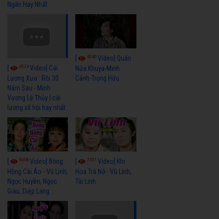
Ngân Hay Nhất
6040
[
Video] Quán
6324
[
Video] Cải
Nửa Khuya-Minh
Cảnh-Trọng Hữu
Lương Xưa : Rồi 30
Năm Sau - Minh
Vương Lệ Thủy | cải
lương xã hội hay nhất
9058
7351
[
Video] Bông
[
Video] Khi
Hồng Cài Áo - Vũ Linh,
Hoa Trà Nở - Vũ Linh,
Ngọc Huyền, Ngọc
Tài Linh
Giàu, Diệp Lang