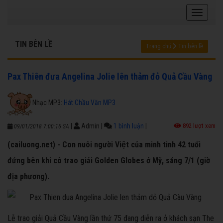
TIN BÊN LỀ
Trang chủ
Tin bên lề
Pax Thiên đưa Angelina Jolie lên thảm đỏ Quả Cầu Vàng
Nhạc MP3:
Hát Chầu Văn MP3
|
Admin
|
1 bình luận
|
892 lượt xem
09/01/2018 7:00:16 SA
(cailuong.net) - Con nuôi người Việt của minh tinh 42 tuổi
đứng bên khi cô trao giải Golden Globes ở Mỹ, sáng 7/1 (giờ
địa phương).
Lễ trao giải Quả Cầu Vàng lần thứ 75 đang diễn ra ở khách sạn The