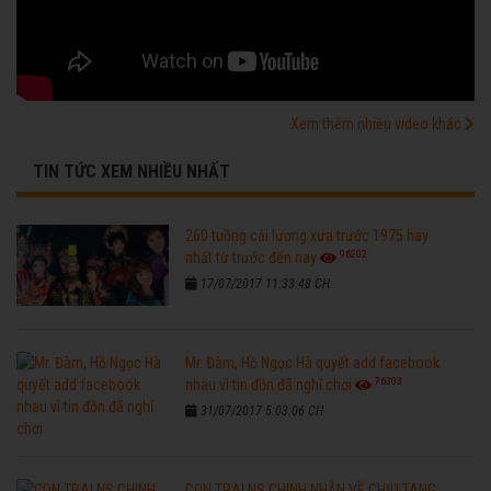
Xem thêm nhiều video khác
TIN TỨC XEM NHIỀU NHẤT
260 tuồng cải lương xưa trước 1975 hay
96202
nhất từ trước đến nay
17/07/2017 11:33:48 CH
Mr. Đàm, Hồ Ngọc Hà quyết add facebook
76303
nhau vì tin đồn đã nghỉ chơi
31/07/2017 5:03:06 CH
CON TRAI NS CHINH NHẪN VỀ CHỊU TANG