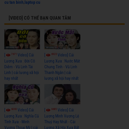
cu tan binh
,
laptop cu
[VIDEO] CÓ THỂ BẠN QUAN TÂM
7671
6923
[
Video] Cải
[
Video] Cải
Lương Xưa : Đời Cô
Lương Xưa : Nước Mắt
Diễm - Vũ Linh Tài
Chung Tình - Vũ Linh
Linh | cải lương xã hội
Thanh Ngân | cải
hay nhất
lương xã hội hay nhất
6065
6685
[
Video] Cải
[
Video] Cải
Lương Xưa : Nghĩa Cũ
Lương Minh Vương Lệ
Tình Xưa - Minh
Thuỷ Hay Nhất - Cải
Vương Thoại Mỹ | cải
Lương Xã Hội Xưa Bất