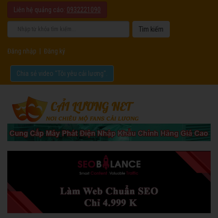
Liên hệ quảng cáo:
0932221090
Đăng nhập
|
Đăng ký
Chia sẻ video "Tôi yêu cải lương".