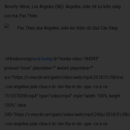
Beverly Hilton, Los Angeles (Mỹ). Angelina Jolie tới sự kiện cùng
con trai Pax Thiên.
<##videovongco
cải lương
id="media-video-184393"
preload="none" playsinline="" webkit-playsinline=""
src="https://v.vnecdn.net/giaitri/video/web/mp4/2018/01/08/me-
-con-angelina-jolie-chua-n-bi--len-tha-m-do--qua--ca-u-va-
1515375090.mp4" type="video/mp4" style="width: 100%; height:
100%;" data-
240="https://v.vnecdn.net/giaitri/video/web/mp4/240p/2018/01/08
-con-angelina-jolie-chua-n-bi--len-tha-m-do--qua--ca-u-va-