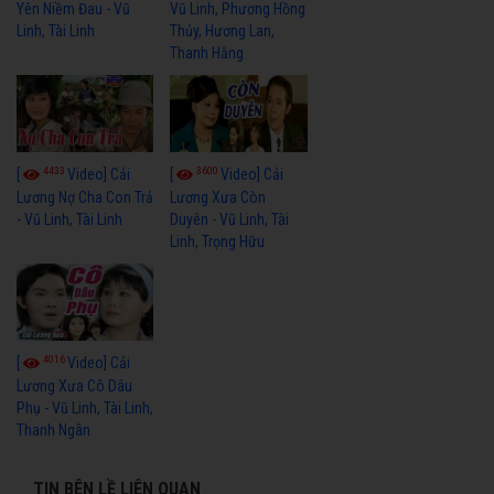
Yên Niềm Đau - Vũ
Vũ Linh, Phương Hồng
Linh, Tài Linh
Thủy, Hương Lan,
Thanh Hằng
4433
3600
[
Video] Cải
[
Video] Cải
Lương Nợ Cha Con Trả
Lương Xưa Còn
- Vũ Linh, Tài Linh
Duyên - Vũ Linh, Tài
Linh, Trọng Hữu
4016
[
Video] Cải
Lương Xưa Cô Dâu
Phụ - Vũ Linh, Tài Linh,
Thanh Ngân
TIN BÊN LỀ LIÊN QUAN