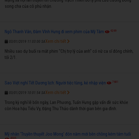
song cha của cô phủ nhận.
6269
Ngô Thanh Vân, Đàm Vĩnh Hưng đi xem phim của Mỹ Tâm
Xem chi tiết
03/01/2019 11:03:00 SA
Nhiều sao dự buổi ra mắt phim "Chị trợ lý của anh" có nữ ca sĩ đóng chính,
tối 2/1.
7681
Sao Việt nghỉ Tết Dương lịch: Người tiệc tùng, kẻ nhập viện
Xem chi tiết
03/01/2019 10:01:54 SA
Trong kỳ nghỉ lễ bốn ngày, Lan Phương, Tuấn Hưng gặp vấn đề sức khỏe
còn Hoa hậu Tiểu Vy, Đặng Thu Thảo dành thời gian bên gia đình.
Mỹ nhân 'Truyền thuyết Joo Mong' đón năm mới bên chồng kém tám tuổi
4505