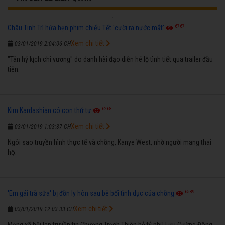
6767
Châu Tinh Trì hứa hẹn phim chiếu Tết 'cười ra nước mắt'
Xem chi tiết
03/01/2019 2:04:06 CH
"Tân hỷ kịch chi vương" do danh hài đạo diễn hé lộ tình tiết qua trailer đầu
tiên.
6268
Kim Kardashian có con thứ tư
Xem chi tiết
03/01/2019 1:03:37 CH
Ngôi sao truyền hình thực tế và chồng, Kanye West, nhờ người mang thai
hộ.
6589
'Em gái trà sữa' bị đồn ly hôn sau bê bối tình dục của chồng
Xem chi tiết
03/01/2019 12:03:33 CH
Mạng xã hội lan truyền tin Chương Trạch Thiên bỏ tỷ phú Lưu Cường Đông