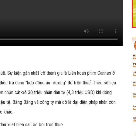
Like Fanpage Để Ủng Hộ Chúng Tôi Duy Trì Website
n thuế. Sự kiện gần nhất cô tham gia là Liên hoan phim Cannes ở
điều tra dùng "hợp đồng âm dương" để trốn thuế. Theo số liệu
iên nhận
cát-xê 30 triệu nhân dân tệ (4,3 triệu USD) khi đóng
iệu tệ. Băng Băng và công ty mà cô là đại diện pháp nhân còn
Powered by
netcore.vn
c khác.