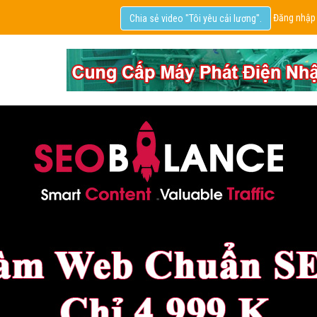
Đăng nhập
Chia sẻ video "Tôi yêu cải lương".