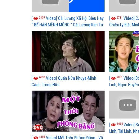
5457
5731
[
Video] Cải Lương Xã Hội Siêu Hay
[
Video] C
" BỂ HẬN MÊNH MÔNG " Cải Lương Kim Tử
Chiều Ly Biệt Min
Long, Thanh Ngân Hay Nhất
lương xã hội hay
6036
9051
[
Video] Quán Nửa Khuya-Minh
[
Video] B
Cảnh-Trọng Hữu
Linh, Ngọc Huyền
3656
[
Video] S
Linh, Tài Linh, K
4108
[
Video] Một Thời Phóng Đãng - Vũ