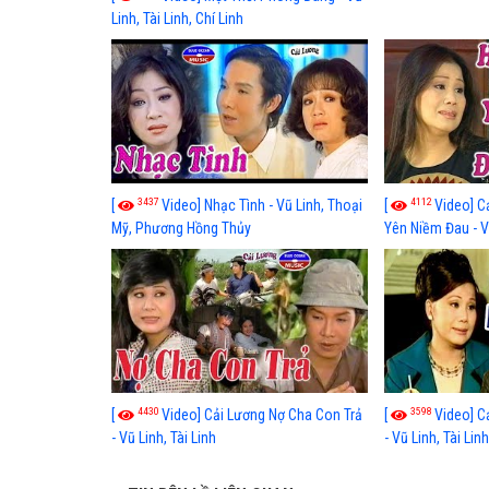
Linh, Tài Linh, Chí Linh
3437
4112
[
Video] Nhạc Tình - Vũ Linh, Thoại
[
Video] C
Mỹ, Phương Hồng Thủy
Yên Niềm Đau - Vũ
4430
3598
[
Video] Cải Lương Nợ Cha Con Trả
[
Video] C
- Vũ Linh, Tài Linh
- Vũ Linh, Tài Lin