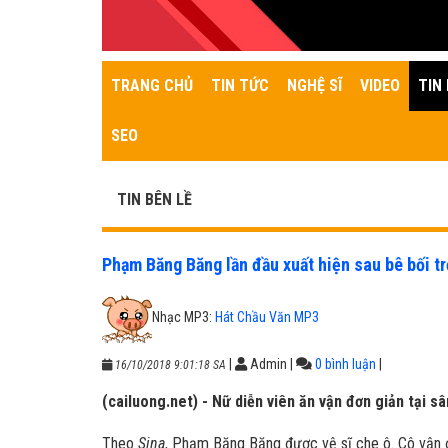
TRANG CHỦ
TIN TỨC
NGHỆ SĨ
VIDEO
TIN 
SEO
TIN BÊN LỀ
Phạm Băng Băng lần đầu xuất hiện sau bê bối t
Nhạc MP3:
Hát Chầu Văn MP3
|
Admin
|
0 bình luận
|
16/10/2018 9:01:18 SA
(cailuong.net) - Nữ diễn viên ăn vận đơn giản tại s
Theo
Sina
, Phạm Băng Băng được vệ sĩ che ô. Cô vận 