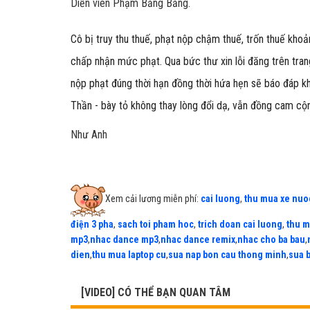
Diễn viên Phạm Băng Băng.
Cô bị truy thu thuế, phạt nộp chậm thuế, trốn thuế khoả
chấp nhận mức phạt. Qua bức thư xin lỗi đăng trên tran
nộp phạt đúng thời hạn đồng thời hứa hẹn sẽ báo đáp k
Thần - bày tỏ không thay lòng đổi dạ, vẫn đồng cam cộn
Như Anh
Xem cải lương miễn phí:
cai luong
,
thu mua xe nuo
điện 3 pha
,
sach toi pham hoc
,
trich doan cai luong
,
thu m
mp3
,
nhac dance mp3
,
nhac dance remix
,
nhac cho ba bau
,
dien
,
thu mua laptop cu
,
sua nap bon cau thong minh
,
sua 
[VIDEO] CÓ THỂ BẠN QUAN TÂM