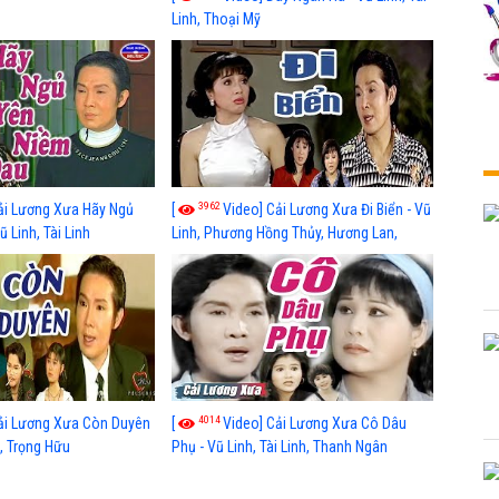
Linh, Thoại Mỹ
3962
ải Lương Xưa Hãy Ngủ
[
Video] Cải Lương Xưa Đi Biển - Vũ
 Linh, Tài Linh
Linh, Phương Hồng Thủy, Hương Lan,
Thanh Hằng
4014
ải Lương Xưa Còn Duyên
[
Video] Cải Lương Xưa Cô Dâu
h, Trọng Hữu
Phụ - Vũ Linh, Tài Linh, Thanh Ngân