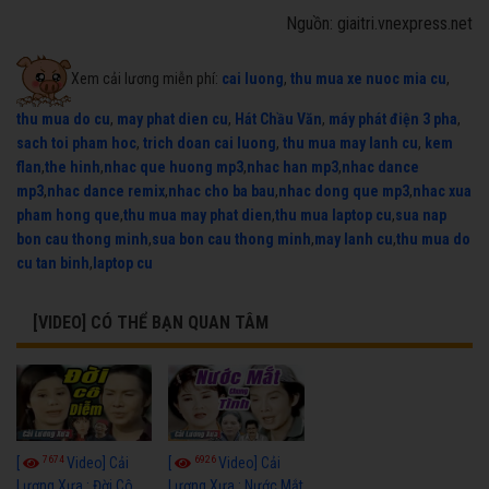
Nguồn: giaitri.vnexpress.net
Xem cải lương miễn phí:
cai luong
,
thu mua xe nuoc mia cu
,
thu mua do cu
,
may phat dien cu
,
Hát Chầu Văn
,
máy phát điện 3 pha
,
sach toi pham hoc
,
trich doan cai luong
,
thu mua may lanh cu
,
kem
flan
,
the hinh
,
nhac que huong mp3
,
nhac han mp3
,
nhac dance
mp3
,
nhac dance remix
,
nhac cho ba bau
,
nhac dong que mp3
,
nhac xua
pham hong que
,
thu mua may phat dien
,
thu mua laptop cu
,
sua nap
bon cau thong minh
,
sua bon cau thong minh
,
may lanh cu
,
thu mua do
cu tan binh
,
laptop cu
[VIDEO] CÓ THỂ BẠN QUAN TÂM
7674
6926
[
Video] Cải
[
Video] Cải
Lương Xưa : Đời Cô
Lương Xưa : Nước Mắt