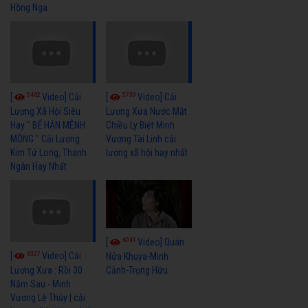
Hồng Nga
5462
5739
[
Video] Cải
[
Video] Cải
Lương Xã Hội Siêu
Lương Xưa Nước Mắt
Hay " BỂ HẬN MÊNH
Chiều Ly Biệt Minh
MÔNG " Cải Lương
Vương Tài Linh cải
Kim Tử Long, Thanh
lương xã hội hay nhất
Ngân Hay Nhất
6041
[
Video] Quán
6327
[
Video] Cải
Nửa Khuya-Minh
Cảnh-Trọng Hữu
Lương Xưa : Rồi 30
Năm Sau - Minh
Vương Lệ Thủy | cải