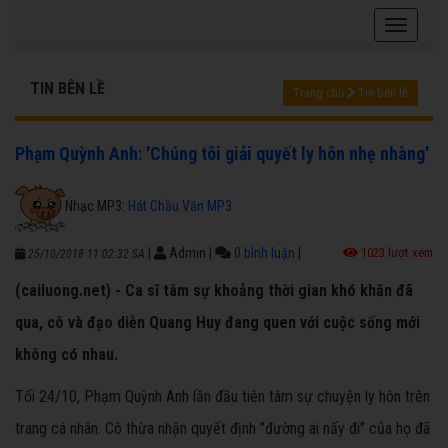
TIN BÊN LỀ
Trang chủ
Tin bên lề
Phạm Quỳnh Anh: 'Chúng tôi giải quyết ly hôn nhẹ nhàng'
Nhạc MP3:
Hát Chầu Văn MP3
|
Admin
|
0 bình luận
|
1023 lượt xem
25/10/2018 11:02:32 SA
(cailuong.net) - Ca sĩ tâm sự khoảng thời gian khó khăn đã
qua, cô và đạo diễn Quang Huy đang quen với cuộc sống mới
không có nhau.
Tối 24/10, Phạm Quỳnh Anh lần đầu tiên tâm sự chuyện ly hôn trên
trang cá nhân. Cô thừa nhận quyết định "đường ai nấy đi" của họ đã