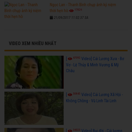
Ngọc Lan - Thanh Bình chụp ảnh kỷ niệm
17826
thời hẹn hò
21/09/2017 11:02:37 SA
VIDEO XEM NHIỀU NHẤT
67092
[
Video] Cải Lương Xưa - Bơ
Vơ - Lệ Thủy & Minh Vương & Mỹ
Châu
50845
[
Video] Cải Lương Xã Hội -
Không Chồng - Vũ Linh Tài Linh
36023
[
Video] Bụi đời - Cải lương