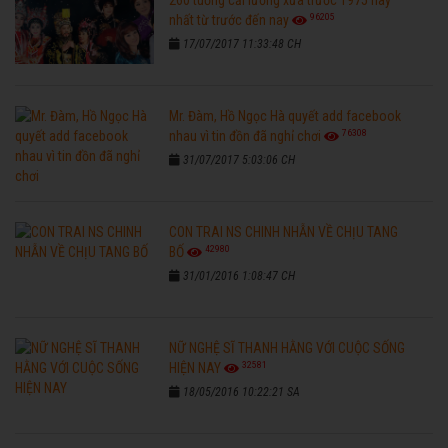
96205
nhất từ trước đến nay
17/07/2017 11:33:48 CH
Mr. Đàm, Hồ Ngọc Hà quyết add facebook
76308
nhau vì tin đồn đã nghỉ chơi
31/07/2017 5:03:06 CH
CON TRAI NS CHINH NHẪN VỀ CHỊU TANG
42980
BỐ
31/01/2016 1:08:47 CH
NỮ NGHỆ SĨ THANH HẰNG VỚI CUỘC SỐNG
32581
HIỆN NAY
18/05/2016 10:22:21 SA