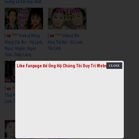
lương xã hội hay nhất
9059
7352
[
Video] Bông
[
Video] Khi
Hồng Cài Áo - Vũ Linh,
Hoa Trà Nở - Vũ Linh,
Ngọc Huyền, Ngọc
Tài Linh
Giàu, Diệp Lang
Like Fanpage Để Ủng Hộ Chúng Tôi Duy Trì Website
4110
[
Video] Một
3659
[
Video] Sóng
Thời Phóng Đãng - Vũ
Linh, Tài Linh, Chí Linh
Gió Làng Chài - Vũ
Linh, Tài Linh, Khánh
Tuấn