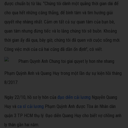
được chuẩn bị từ lâu. "Chúng tôi dành một quãng thời gian dài để
cho qua hết những căng thẳng, để bình tâm và tìm hướng giải
quyết nhẹ nhàng nhất. Cảm ơn tất cả sự quan tâm của bạn bè,
quan tâm nhưng đừng tiếc và lo lắng chúng tôi sẽ buồn. Khoảng
thời gian ấy đã qua, bây giờ, chúng tôi đã quen với cuộc sống mới.
Công việc mới của cả hai cũng đã dần ổn định", cô viết.
Phạm Quỳnh Anh và Quang Huy trong một lần dự sự kiện hồi tháng
8/2017.
Ngày 22/10, hồ sơ ly hôn của
đạo diễn cải lương
Nguyễn Quang
Huy và
ca sĩ cải lương
Phạm Quỳnh Anh được Tòa án Nhân dân
quận 3 TP HCM thụ lý. Đạo diễn Quang Huy cho biết vợ chồng anh
ly thân gần hai năm.