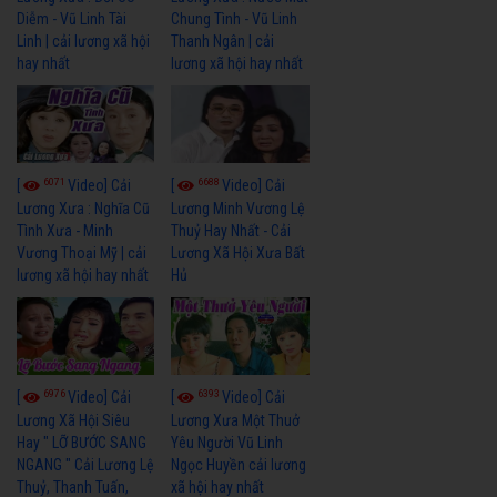
Diễm - Vũ Linh Tài
Chung Tình - Vũ Linh
Linh | cải lương xã hội
Thanh Ngân | cải
hay nhất
lương xã hội hay nhất
6071
6688
[
Video] Cải
[
Video] Cải
Lương Xưa : Nghĩa Cũ
Lương Minh Vương Lệ
Tình Xưa - Minh
Thuỷ Hay Nhất - Cải
Vương Thoại Mỹ | cải
Lương Xã Hội Xưa Bất
lương xã hội hay nhất
Hủ
6976
6393
[
Video] Cải
[
Video] Cải
Lương Xã Hội Siêu
Lương Xưa Một Thuở
Hay " LỠ BƯỚC SANG
Yêu Người Vũ Linh
NGANG " Cải Lương Lệ
Ngọc Huyền cải lương
Thuỷ, Thanh Tuấn,
xã hội hay nhất