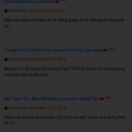
6270
Kim Kardashian có con thứ tư
Xem chi tiết
03/01/2019 1:03:37 CH
Ngôi sao truyền hình thực tế và chồng, Kanye West, nhờ người mang thai
hộ.
6591
'Em gái trà sữa' bị đồn ly hôn sau bê bối tình dục của chồng
Xem chi tiết
03/01/2019 12:03:33 CH
Mạng xã hội lan truyền tin Chương Trạch Thiên bỏ tỷ phú Lưu Cường Đông
song cha của cô phủ nhận.
6270
Ngô Thanh Vân, Đàm Vĩnh Hưng đi xem phim của Mỹ Tâm
Xem chi tiết
03/01/2019 11:03:00 SA
Nhiều sao dự buổi ra mắt phim "Chị trợ lý của anh" có nữ ca sĩ đóng chính,
tối 2/1.