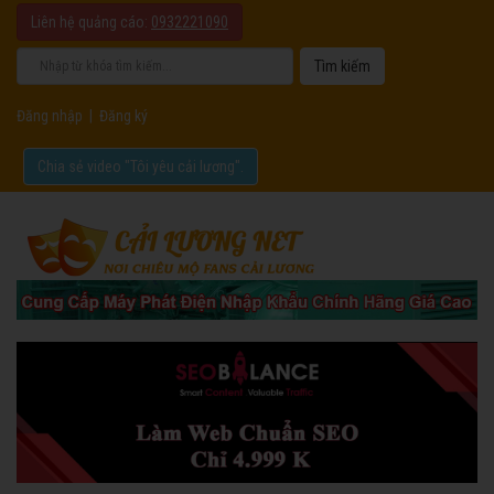
Liên hệ quảng cáo:
0932221090
Đăng nhập
|
Đăng ký
Chia sẻ video "Tôi yêu cải lương".