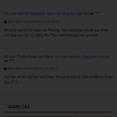
7682
Sao Việt nghỉ Tết Dương lịch: Người tiệc tùng, kẻ nhập viện
Xem chi tiết
03/01/2019 10:01:54 SA
Trong kỳ nghỉ lễ bốn ngày, Lan Phương, Tuấn Hưng gặp vấn đề sức khỏe
còn Hoa hậu Tiểu Vy, Đặng Thu Thảo dành thời gian bên gia đình.
Mỹ nhân 'Truyền thuyết Joo Mong' đón năm mới bên chồng kém tám tuổi
4508
Xem chi tiết
03/01/2019 7:00:42 SA
Han Hye Jin hội ngộ tiền vệ Ki Sung Yeung khi anh về nước thi đấu tại Asian
Cup 2019.
QUẢNG CÁO