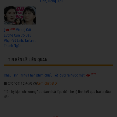
Linh, Trọng Hữu
4016
[
Video] Cải
Lương Xưa Cô Dâu
Phụ - Vũ Linh, Tài Linh,
Thanh Ngân
TIN BÊN LỀ LIÊN QUAN
6770
Châu Tinh Trì hứa hẹn phim chiếu Tết 'cười ra nước mắt'
Xem chi tiết
03/01/2019 2:04:06 CH
"Tân hỷ kịch chi vương" do danh hài đạo diễn hé lộ tình tiết qua trailer đầu
tiên.