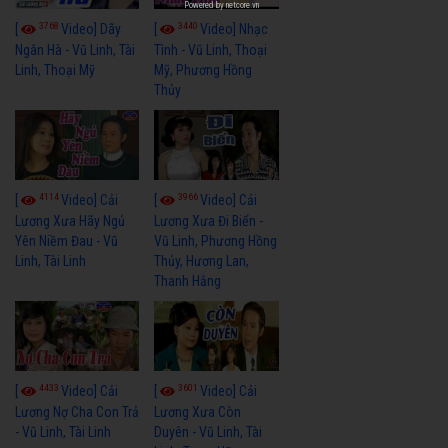
Powered by
netcore.vn
3768
3440
[
Video] Dãy
[
Video] Nhạc
Ngân Hà - Vũ Linh, Tài
Tình - Vũ Linh, Thoại
Linh, Thoại Mỹ
Mỹ, Phương Hồng
Thủy
4114
3966
[
Video] Cải
[
Video] Cải
Lương Xưa Hãy Ngủ
Lương Xưa Đi Biển -
Yên Niềm Đau - Vũ
Vũ Linh, Phương Hồng
Linh, Tài Linh
Thủy, Hương Lan,
Thanh Hằng
4433
3601
[
Video] Cải
[
Video] Cải
Lương Nợ Cha Con Trả
Lương Xưa Còn
- Vũ Linh, Tài Linh
Duyên - Vũ Linh, Tài