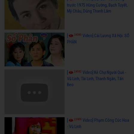
trước 1975 Hùng Cường, Bạch Tuyết,
Mỹ Châu, Dũng Thanh Lâm
34585
[
Video] Cải Lương Xã Hội: SỐ
PHẬN
24592
[
Video] Kẻ Chợ Người Quê -
Vũ Linh, Tài Linh, Thanh Ngân, Tấn
Beo
23609
[
Video] Phạm Công Cúc Hoa
- Vũ Linh