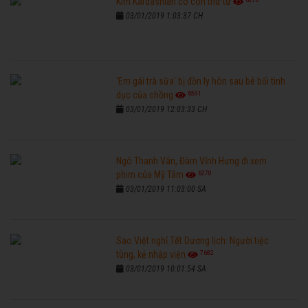
Kim Kardashian có con thứ tư
03/01/2019 1:03:37 CH
'Em gái trà sữa' bị đồn ly hôn sau bê bối tình
6591
dục của chồng
03/01/2019 12:03:33 CH
Ngô Thanh Vân, Đàm Vĩnh Hưng đi xem
6270
phim của Mỹ Tâm
03/01/2019 11:03:00 SA
Sao Việt nghỉ Tết Dương lịch: Người tiệc
7682
tùng, kẻ nhập viện
03/01/2019 10:01:54 SA