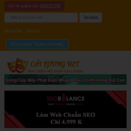
Liên hệ quảng cáo:
0932221090
Đăng nhập
|
Đăng ký
Chia sẻ video "Tôi yêu cải lương".