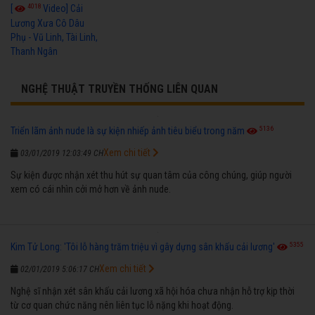
4018
[
Video] Cải
Lương Xưa Cô Dâu
Phụ - Vũ Linh, Tài Linh,
Thanh Ngân
NGHỆ THUẬT TRUYỀN THỐNG LIÊN QUAN
5136
Triển lãm ảnh nude là sự kiện nhiếp ảnh tiêu biểu trong năm
Xem chi tiết
03/01/2019 12:03:49 CH
Sự kiện được nhận xét thu hút sự quan tâm của công chúng, giúp người
xem có cái nhìn cởi mở hơn về ảnh nude.
5355
Kim Tử Long: 'Tôi lỗ hàng trăm triệu vì gây dựng sân khấu cải lương'
Xem chi tiết
02/01/2019 5:06:17 CH
Nghệ sĩ nhận xét sân khấu cải lương xã hội hóa chưa nhận hỗ trợ kịp thời
từ cơ quan chức năng nên liên tục lỗ nặng khi hoạt động.