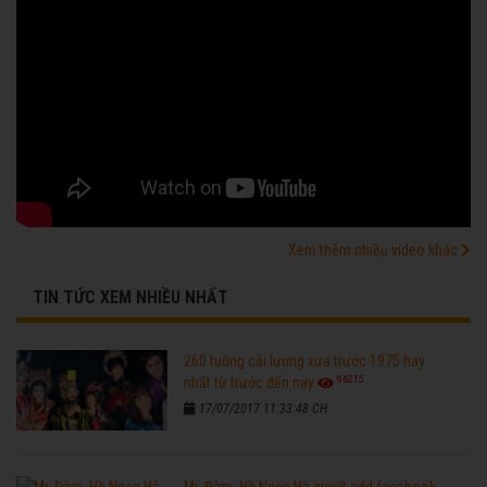
Xem thêm nhiều video khác
TIN TỨC XEM NHIỀU NHẤT
260 tuồng cải lương xưa trước 1975 hay
96215
nhất từ trước đến nay
17/07/2017 11:33:48 CH
Mr. Đàm, Hồ Ngọc Hà quyết add facebook