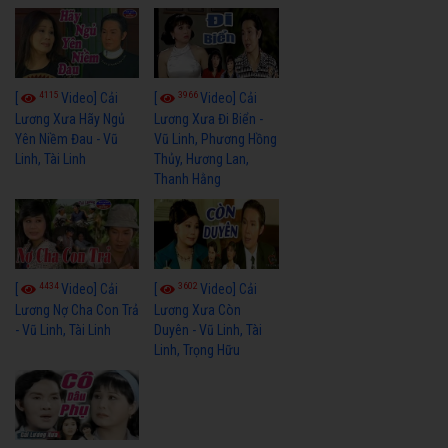
4115
3966
[
Video] Cải
[
Video] Cải
Lương Xưa Hãy Ngủ
Lương Xưa Đi Biển -
Yên Niềm Đau - Vũ
Vũ Linh, Phương Hồng
Linh, Tài Linh
Thủy, Hương Lan,
Thanh Hằng
4434
3602
[
Video] Cải
[
Video] Cải
Lương Nợ Cha Con Trả
Lương Xưa Còn
- Vũ Linh, Tài Linh
Duyên - Vũ Linh, Tài
Linh, Trọng Hữu