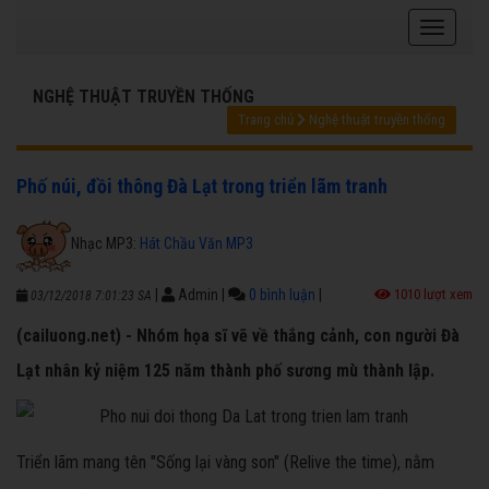
NGHỆ THUẬT TRUYỀN THỐNG
Trang chủ
Nghệ thuật truyền thống
Phố núi, đồi thông Đà Lạt trong triển lãm tranh
Nhạc MP3:
Hát Chầu Văn MP3
|
Admin
|
0 bình luận
|
1010 lượt xem
03/12/2018 7:01:23 SA
(cailuong.net) - Nhóm họa sĩ vẽ về thắng cảnh, con người Đà
Lạt nhân kỷ niệm 125 năm thành phố sương mù thành lập.
Triển lãm mang tên "Sống lại vàng son" (Relive the time), nằm