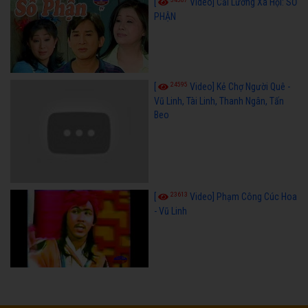
[
Video] Cải Lương Xã Hội: SỐ
PHẬN
24595
[
Video] Kẻ Chợ Người Quê -
Vũ Linh, Tài Linh, Thanh Ngân, Tấn
Beo
23613
[
Video] Phạm Công Cúc Hoa
- Vũ Linh