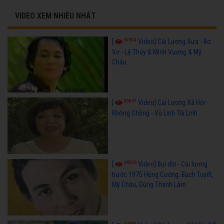
VIDEO XEM NHIỀU NHẤT
67094
[
Video] Cải Lương Xưa - Bơ
Vơ - Lệ Thủy & Minh Vương & Mỹ
Châu
50847
[
Video] Cải Lương Xã Hội -
Không Chồng - Vũ Linh Tài Linh
36026
[
Video] Bụi đời - Cải lương
trước 1975 Hùng Cường, Bạch Tuyết,
Mỹ Châu, Dũng Thanh Lâm
34587