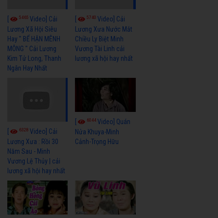
5465
5740
[
Video] Cải
[
Video] Cải
Lương Xã Hội Siêu
Lương Xưa Nước Mắt
Hay " BỂ HẬN MÊNH
Chiều Ly Biệt Minh
MÔNG " Cải Lương
Vương Tài Linh cải
Kim Tử Long, Thanh
lương xã hội hay nhất
Ngân Hay Nhất
6044
[
Video] Quán
6328
[
Video] Cải
Nửa Khuya-Minh
Cảnh-Trọng Hữu
Lương Xưa : Rồi 30
Năm Sau - Minh
Vương Lệ Thủy | cải
lương xã hội hay nhất