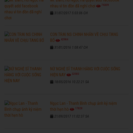
76309
nhau vì tin đồn đã nghỉ chơi
31/07/2017 5:03:06 CH
CON TRAI NS CHINH NHẪN VỀ CHỊU TANG
42984
BỐ
31/01/2016 1:08:47 CH
NỮ NGHỆ SĨ THANH HẰNG VỚI CUỘC SỐNG
32583
HIỆN NAY
18/05/2016 10:22:21 SA
Ngọc Lan - Thanh Bình chụp ảnh kỷ niệm
17828
thời hẹn hò
21/09/2017 11:02:37 SA