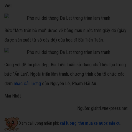
Việt.
Bức "Mơn trớn bờ môi" được vẽ bằng màu nước trên giấy dó (giấy
được sản xuất từ vỏ cây dó) của họa sĩ Bùi Tiến Tuấn.
Cũng với đề tài phái đẹp, Bùi Tiến Tuấn sử dụng chất liệu lụa trong
bức "Ẩn Lan". Ngoài triển lãm tranh, chương trình còn tổ chức các
đêm
nhạc cải lương
của Nguyên Lê, Phạm Hải Âu...
Mai Nhật
Nguồn: giaitri.vnexpress.net
Xem cải lương miễn phí:
cai luong
,
thu mua xe nuoc mia cu
,