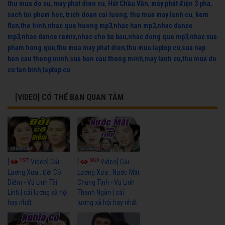
thu mua do cu
,
may phat dien cu
,
Hát Chầu Văn
,
máy phát điện 3 pha
,
sach toi pham hoc
,
trich doan cai luong
,
thu mua may lanh cu
,
kem
flan
,
the hinh
,
nhac que huong mp3
,
nhac han mp3
,
nhac dance
mp3
,
nhac dance remix
,
nhac cho ba bau
,
nhac dong que mp3
,
nhac xua
pham hong que
,
thu mua may phat dien
,
thu mua laptop cu
,
sua nap
bon cau thong minh
,
sua bon cau thong minh
,
may lanh cu
,
thu mua do
cu tan binh
,
laptop cu
[VIDEO] CÓ THỂ BẠN QUAN TÂM
7677
6929
[
Video] Cải
[
Video] Cải
Lương Xưa : Đời Cô
Lương Xưa : Nước Mắt
Diễm - Vũ Linh Tài
Chung Tình - Vũ Linh
Linh | cải lương xã hội
Thanh Ngân | cải
hay nhất
lương xã hội hay nhất