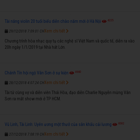
4225
Tài năng violin 20 tuổi biểu diễn chào năm mới ở Hà Nội
Xem chi tiết
29/12/2018 7:09:01 CH
Chương trình hòa nhạc quy tụ các nghệ sĩ Việt Nam và quốc tế, diễn ra vào
20h ngày 1/1/2019 tại Nhà hát Lớn.
4660
Chánh Tín hội ngộ Vân Sơn ở sự kiện
Xem chi tiết
28/12/2018 4:07:24 CH
Tài tử cùng vợ và diễn viên Thái Hòa, đạo diễn Charlie Nguyễn mừng Vân
Sơn ra mắt show mới ở TP HCM.
6582
Vũ Linh, Tài Linh: Uyên ương một thưở của sân khấu cải lương
Xem chi tiết
27/12/2018 7:08:19 CH