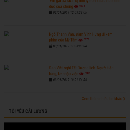
'Em gái trà sữa' bị đồn ly hôn sau bê bối tình
6594
dục của chồng
03/01/2019 12:03:33 CH
Ngô Thanh Vân, Đàm Vĩnh Hưng đi xem
6273
phim của Mỹ Tâm
03/01/2019 11:03:00 SA
Sao Việt nghỉ Tết Dương lịch: Người tiệc
7686
tùng, kẻ nhập viện
03/01/2019 10:01:54 SA
Xem thêm nhiều tin khác
TÔI YÊU CẢI LƯƠNG