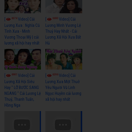
6074
6690
[
Video] Cải
[
Video] Cải
Lương Xưa : Nghĩa Cũ
Lương Minh Vương Lệ
Tình Xưa - Minh
Thuỷ Hay Nhất - Cải
Vương Thoại Mỹ | cải
Lương Xã Hội Xưa Bất
lương xã hội hay nhất
Hủ
6981
6396
[
Video] Cải
[
Video] Cải
Lương Xã Hội Siêu
Lương Xưa Một Thuở
Hay " LỠ BƯỚC SANG
Yêu Người Vũ Linh
NGANG " Cải Lương Lệ
Ngọc Huyền cải lương
Thuỷ, Thanh Tuấn,
xã hội hay nhất
Hồng Nga