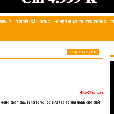
BÊN LỀ
TÔI YÊU CẢI LƯƠNG
NGHỆ THUẬT TRUYỀN THỐNG
T
Trang chủ
Nghệ sĩ
2655 lượt xem
áng thon thả, rạng rỡ với bộ sưu tập áo dài dành cho tuổi