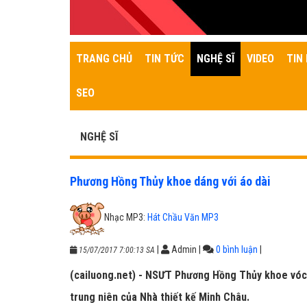
TRANG CHỦ
TIN TỨC
NGHỆ SĨ
VIDEO
TIN 
SEO
NGHỆ SĨ
Phương Hồng Thủy khoe dáng với áo dài
Nhạc MP3:
Hát Chầu Văn MP3
|
Admin
|
0 bình luận
|
15/07/2017 7:00:13 SA
(cailuong.net) - NSƯT Phương Hồng Thủy khoe vóc d
trung niên của Nhà thiết kế Minh Châu.