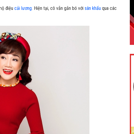
 mộ điệu
cải lương
. Hiện tại, cô vẫn gắn bó với
sân khấu
qua các