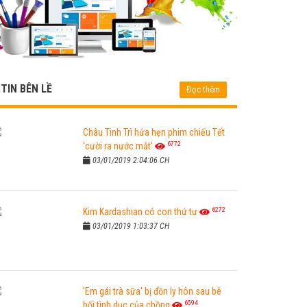
TIN BÊN LỀ
Đọc thêm
Châu Tinh Trì hứa hẹn phim chiếu Tết
6772
'cười ra nước mắt'
03/01/2019 2:04:06 CH
6272
Kim Kardashian có con thứ tư
03/01/2019 1:03:37 CH
'Em gái trà sữa' bị đồn ly hôn sau bê
6594
bối tình dục của chồng