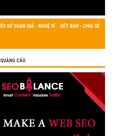
IỂU SỬ SOẠN GIẢ - NGHỆ SĨ
KẾT BẠN - CHIA SẺ
QUẢNG CÁO