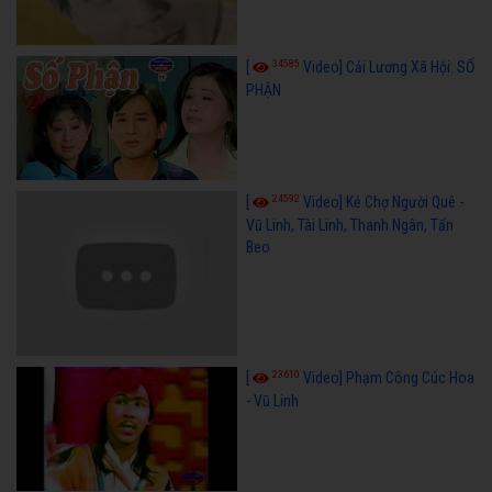
34585
[
Video] Cải Lương Xã Hội: SỐ
PHẬN
24592
[
Video] Kẻ Chợ Người Quê -
Vũ Linh, Tài Linh, Thanh Ngân, Tấn
Beo
23610
[
Video] Phạm Công Cúc Hoa
- Vũ Linh