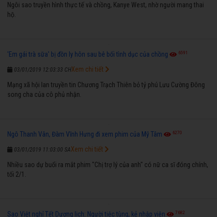
Ngôi sao truyền hình thực tế và chồng, Kanye West, nhờ người mang thai
hộ.
6591
'Em gái trà sữa' bị đồn ly hôn sau bê bối tình dục của chồng
Xem chi tiết
03/01/2019 12:03:33 CH
Mạng xã hội lan truyền tin Chương Trạch Thiên bỏ tỷ phú Lưu Cường Đông
song cha của cô phủ nhận.
6270
Ngô Thanh Vân, Đàm Vĩnh Hưng đi xem phim của Mỹ Tâm
Xem chi tiết
03/01/2019 11:03:00 SA
Nhiều sao dự buổi ra mắt phim "Chị trợ lý của anh" có nữ ca sĩ đóng chính,
tối 2/1.
7682
Sao Việt nghỉ Tết Dương lịch: Người tiệc tùng, kẻ nhập viện