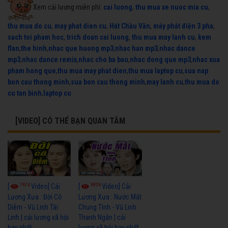
Xem cải lương miễn phí:
cai luong
,
thu mua xe nuoc mia cu
,
thu mua do cu
,
may phat dien cu
,
Hát Chầu Văn
,
máy phát điện 3 pha
,
sach toi pham hoc
,
trich doan cai luong
,
thu mua may lanh cu
,
kem
flan
,
the hinh
,
nhac que huong mp3
,
nhac han mp3
,
nhac dance
mp3
,
nhac dance remix
,
nhac cho ba bau
,
nhac dong que mp3
,
nhac xua
pham hong que
,
thu mua may phat dien
,
thu mua laptop cu
,
sua nap
bon cau thong minh
,
sua bon cau thong minh
,
may lanh cu
,
thu mua do
cu tan binh
,
laptop cu
[VIDEO] CÓ THỂ BẠN QUAN TÂM
7674
6926
[
Video] Cải
[
Video] Cải
Lương Xưa : Đời Cô
Lương Xưa : Nước Mắt
Diễm - Vũ Linh Tài
Chung Tình - Vũ Linh
Linh | cải lương xã hội
Thanh Ngân | cải
hay nhất
lương xã hội hay nhất