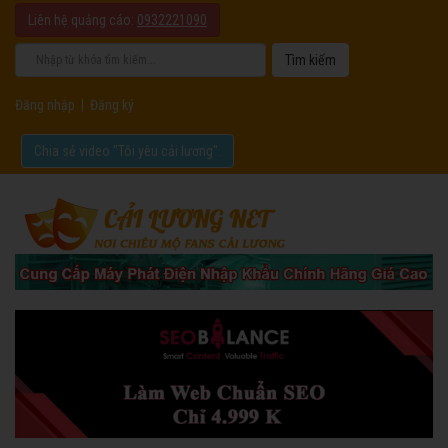
Liên hệ quảng cáo:
0932221090
Đăng nhập
|
Đăng ký
Chia sẻ video "Tôi yêu cải lương".