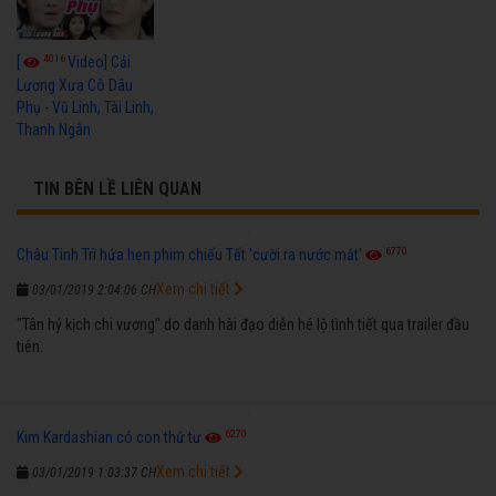
4016
[
Video] Cải
Lương Xưa Cô Dâu
Phụ - Vũ Linh, Tài Linh,
Thanh Ngân
TIN BÊN LỀ LIÊN QUAN
6770
Châu Tinh Trì hứa hẹn phim chiếu Tết 'cười ra nước mắt'
Xem chi tiết
03/01/2019 2:04:06 CH
"Tân hỷ kịch chi vương" do danh hài đạo diễn hé lộ tình tiết qua trailer đầu
tiên.
6270
Kim Kardashian có con thứ tư
Xem chi tiết
03/01/2019 1:03:37 CH