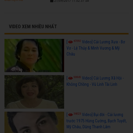
21/09/2017 11:02:37 SA
VIDEO XEM NHIỀU NHẤT
67092
[
Video] Cải Lương Xưa - Bơ
Vơ - Lệ Thủy & Minh Vương & Mỹ
Châu
50845
[
Video] Cải Lương Xã Hội -
Không Chồng - Vũ Linh Tài Linh
36023
[
Video] Bụi đời - Cải lương
trước 1975 Hùng Cường, Bạch Tuyết,
Mỹ Châu, Dũng Thanh Lâm