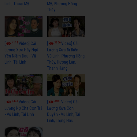
Linh, Thoại Mỹ
Mỹ, Phương Hồng
Thủy
4114
3966
[
Video] Cải
[
Video] Cải
Lương Xưa Hãy Ngủ
Lương Xưa Đi Biển -
Yên Niềm Đau - Vũ
Vũ Linh, Phương Hồng
Linh, Tài Linh
Thủy, Hương Lan,
Thanh Hằng
4433
3601
[
Video] Cải
[
Video] Cải
Lương Nợ Cha Con Trả
Lương Xưa Còn
- Vũ Linh, Tài Linh
Duyên - Vũ Linh, Tài
Linh, Trọng Hữu