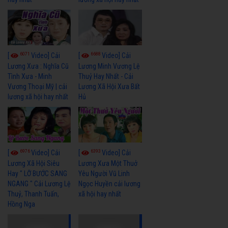
6071
6688
[
Video] Cải
[
Video] Cải
Lương Xưa : Nghĩa Cũ
Lương Minh Vương Lệ
Tình Xưa - Minh
Thuỷ Hay Nhất - Cải
Vương Thoại Mỹ | cải
Lương Xã Hội Xưa Bất
lương xã hội hay nhất
Hủ
6976
6393
[
Video] Cải
[
Video] Cải
Lương Xã Hội Siêu
Lương Xưa Một Thuở
Hay " LỠ BƯỚC SANG
Yêu Người Vũ Linh
NGANG " Cải Lương Lệ
Ngọc Huyền cải lương
Thuỷ, Thanh Tuấn,
xã hội hay nhất
Hồng Nga