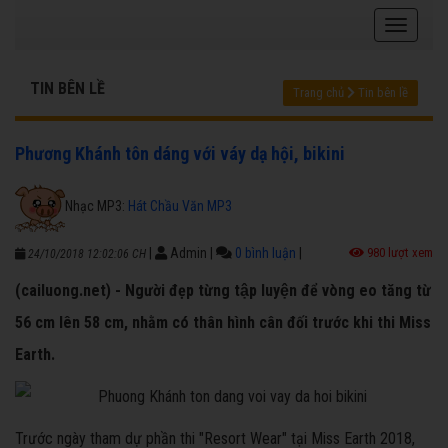
TIN BÊN LỀ
Trang chủ
Tin bên lề
Phương Khánh tôn dáng với váy dạ hội, bikini
Nhạc MP3:
Hát Chầu Văn MP3
|
Admin
|
0 bình luận
|
980 lượt xem
24/10/2018 12:02:06 CH
(cailuong.net) - Người đẹp từng tập luyện để vòng eo tăng từ
56 cm lên 58 cm, nhằm có thân hình cân đối trước khi thi Miss
Earth.
Trước ngày tham dự phần thi "Resort Wear" tại Miss Earth 2018,