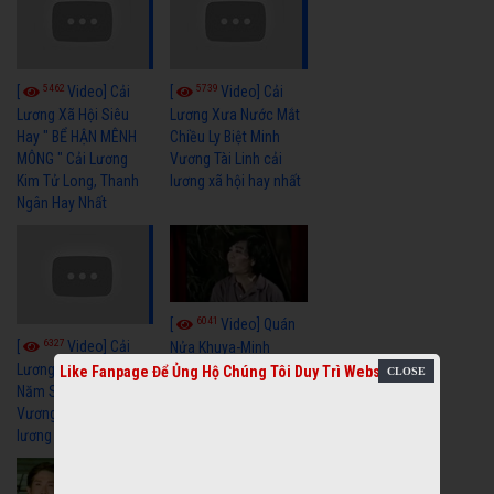
5462
5739
[
Video] Cải
[
Video] Cải
Lương Xã Hội Siêu
Lương Xưa Nước Mắt
Hay " BỂ HẬN MÊNH
Chiều Ly Biệt Minh
MÔNG " Cải Lương
Vương Tài Linh cải
Kim Tử Long, Thanh
lương xã hội hay nhất
Ngân Hay Nhất
6041
[
Video] Quán
6327
[
Video] Cải
Nửa Khuya-Minh
Cảnh-Trọng Hữu
Lương Xưa : Rồi 30
Like Fanpage Để Ủng Hộ Chúng Tôi Duy Trì Website
Năm Sau - Minh
Vương Lệ Thủy | cải
lương xã hội hay nhất