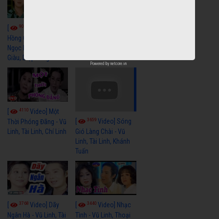
9059
7352
[
Video] Bông
[
Video] Khi
Hồng Cài Áo - Vũ Linh,
Hoa Trà Nở - Vũ Linh,
Ngọc Huyền, Ngọc
Tài Linh
Giàu, Diệp Lang
Powered by
netcore.vn
4110
[
Video] Một
3659
[
Video] Sóng
Thời Phóng Đãng - Vũ
Linh, Tài Linh, Chí Linh
Gió Làng Chài - Vũ
Linh, Tài Linh, Khánh
Tuấn
3768
3440
[
Video] Dãy
[
Video] Nhạc
Ngân Hà - Vũ Linh, Tài
Tình - Vũ Linh, Thoại