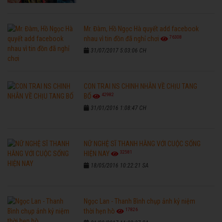
Mr. Đàm, Hồ Ngọc Hà quyết add facebook
76308
nhau vì tin đồn đã nghỉ chơi
31/07/2017 5:03:06 CH
CON TRAI NS CHINH NHẪN VỀ CHỊU TANG
42982
BỐ
31/01/2016 1:08:47 CH
NỮ NGHỆ SĨ THANH HẰNG VỚI CUỘC SỐNG
32581
HIỆN NAY
18/05/2016 10:22:21 SA
Ngọc Lan - Thanh Bình chụp ảnh kỷ niệm
17826
thời hẹn hò