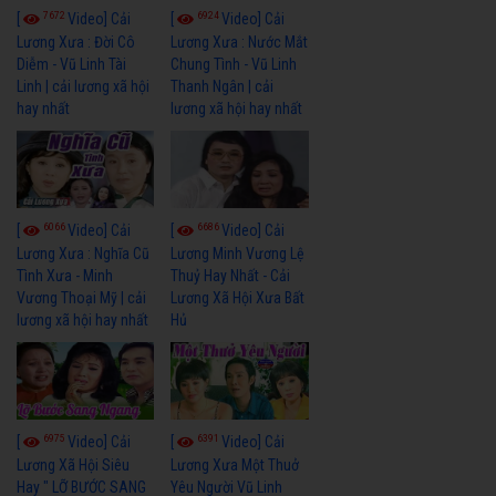
7672
6924
[
Video] Cải
[
Video] Cải
Lương Xưa : Đời Cô
Lương Xưa : Nước Mắt
Diễm - Vũ Linh Tài
Chung Tình - Vũ Linh
Linh | cải lương xã hội
Thanh Ngân | cải
hay nhất
lương xã hội hay nhất
6066
6686
[
Video] Cải
[
Video] Cải
Lương Xưa : Nghĩa Cũ
Lương Minh Vương Lệ
Tình Xưa - Minh
Thuỷ Hay Nhất - Cải
Vương Thoại Mỹ | cải
Lương Xã Hội Xưa Bất
lương xã hội hay nhất
Hủ
6975
6391
[
Video] Cải
[
Video] Cải
Lương Xã Hội Siêu
Lương Xưa Một Thuở
Hay " LỠ BƯỚC SANG
Yêu Người Vũ Linh