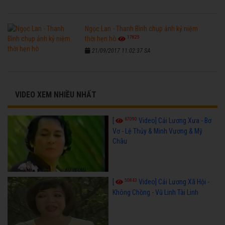
Ngọc Lan - Thanh Bình chụp ảnh kỷ niệm
17825
thời hẹn hò
21/09/2017 11:02:37 SA
VIDEO XEM NHIỀU NHẤT
67090
[
Video] Cải Lương Xưa - Bơ
Vơ - Lệ Thủy & Minh Vương & Mỹ
Châu
50843
[
Video] Cải Lương Xã Hội -
Không Chồng - Vũ Linh Tài Linh