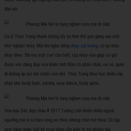
Mai nói.
Ca sĩ Thảo Trang nhanh chóng lấy lại hình thể gọn gàng sau sinh
nhờ 'nghiện' nhảy. Mỗi khi nghe tiếng
nhạc cải lương
, cô lại nhún
nhảy theo. 'Bà mẹ một con' cho biết, tập nhảy vừa giúp cô giữ
được vóc dáng đẹp vừa khiến tinh thần cô phấn chấn, vui vẻ, quên
đi những áp lực khi chăm con nhỏ. Thảo Trang theo học nhiều lớp
nhảy như body bum, zumba, sexy dance, body jame...
Hoa hậu Sắc đẹp châu Á 2017 Tường Linh khiến nhiều người
ngưỡng mộ vì sở hữu vòng eo thon, không chút mỡ thừa. Cô tập
gym hàng ngày, bất kể mưa nắng vẫn kiên trì tới phòng tập.