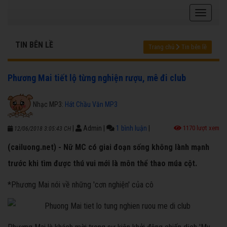
TIN BÊN LỀ
Trang chủ
Tin bên lề
Phương Mai tiết lộ từng nghiện rượu, mê đi club
Nhạc MP3:
Hát Chầu Văn MP3
|
Admin
|
1 bình luận
|
1170 lượt xem
12/06/2018 3:05:43 CH
(cailuong.net) - Nữ MC có giai đoạn sống không lành mạnh
trước khi tìm được thú vui mới là môn thể thao múa cột.
*Phương Mai nói về những 'cơn nghiện' của cô