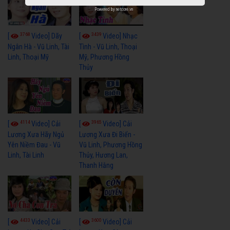
Powered by
netcore.vn
3768
3439
[
Video] Dãy
[
Video] Nhạc
Ngân Hà - Vũ Linh, Tài
Tình - Vũ Linh, Thoại
Linh, Thoại Mỹ
Mỹ, Phương Hồng
Thủy
4114
3965
[
Video] Cải
[
Video] Cải
Lương Xưa Hãy Ngủ
Lương Xưa Đi Biển -
Yên Niềm Đau - Vũ
Vũ Linh, Phương Hồng
Linh, Tài Linh
Thủy, Hương Lan,
Thanh Hằng
4433
3600
[
Video] Cải
[
Video] Cải