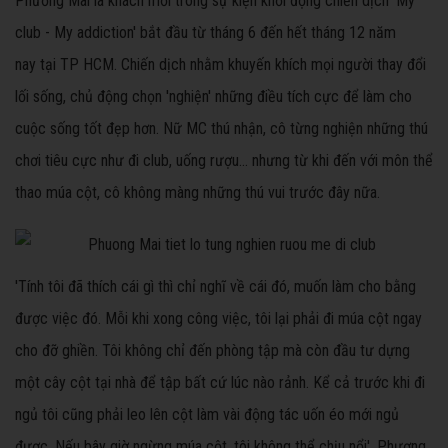
Phương Mai là khách mời trong sự kiện khởi động chiến dịch 'My
club - My addiction' bắt đầu từ tháng 6 đến hết tháng 12 năm
nay tại TP HCM. Chiến dịch nhằm khuyến khích mọi người thay đổi
lối sống, chủ động chọn 'nghiện' những điều tích cực để làm cho
cuộc sống tốt đẹp hơn. Nữ MC thú nhận, cô từng nghiện những thú
chơi tiêu cực như đi club, uống rượu... nhưng từ khi đến với môn thể
thao múa cột, cô không màng những thú vui trước đây nữa.
'Tính tôi đã thích cái gì thì chỉ nghĩ về cái đó, muốn làm cho bằng
được việc đó. Mỗi khi xong công việc, tôi lại phải đi múa cột ngay
cho đỡ ghiền. Tôi không chỉ đến phòng tập mà còn đầu tư dựng
một cây cột tại nhà để tập bất cứ lúc nào rảnh. Kể cả trước khi đi
ngủ tôi cũng phải leo lên cột làm vài động tác uốn éo mới ngủ
được. Nếu bây giờ ngừng múa cột, tôi không thể chịu nổi', Phương