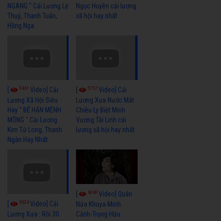
NGANG " Cải Lương Lệ
Ngọc Huyền cải lương
Thuỷ, Thanh Tuấn,
xã hội hay nhất
Hồng Nga
5461
5737
[
Video] Cải
[
Video] Cải
Lương Xã Hội Siêu
Lương Xưa Nước Mắt
Hay " BỂ HẬN MÊNH
Chiều Ly Biệt Minh
MÔNG " Cải Lương
Vương Tài Linh cải
Kim Tử Long, Thanh
lương xã hội hay nhất
Ngân Hay Nhất
6040
[
Video] Quán
6324
[
Video] Cải
Nửa Khuya-Minh
Cảnh-Trọng Hữu
Lương Xưa : Rồi 30