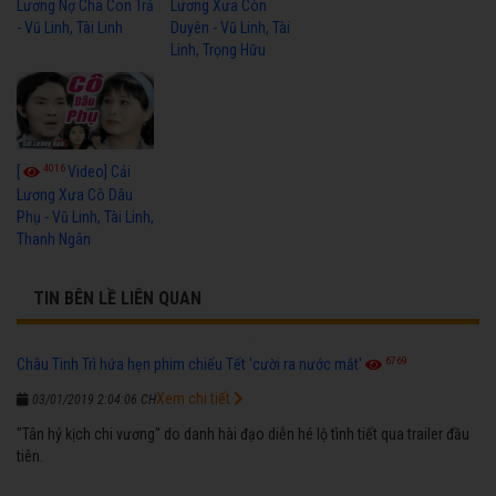
Lương Nợ Cha Con Trả
Lương Xưa Còn
- Vũ Linh, Tài Linh
Duyên - Vũ Linh, Tài
Linh, Trọng Hữu
4016
[
Video] Cải
Lương Xưa Cô Dâu
Phụ - Vũ Linh, Tài Linh,
Thanh Ngân
TIN BÊN LỀ LIÊN QUAN
6769
Châu Tinh Trì hứa hẹn phim chiếu Tết 'cười ra nước mắt'
Xem chi tiết
03/01/2019 2:04:06 CH
"Tân hỷ kịch chi vương" do danh hài đạo diễn hé lộ tình tiết qua trailer đầu
tiên.