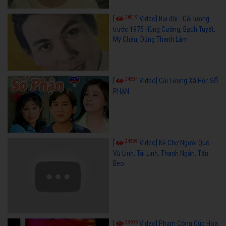
36019
[
Video] Bụi đời - Cải lương
trước 1975 Hùng Cường, Bạch Tuyết,
Mỹ Châu, Dũng Thanh Lâm
34584
[
Video] Cải Lương Xã Hội: SỐ
PHẬN
24589
[
Video] Kẻ Chợ Người Quê -
Vũ Linh, Tài Linh, Thanh Ngân, Tấn
Beo
23606
[
Video] Phạm Công Cúc Hoa