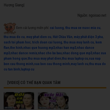
Hương Giang|
Nguồn: ngoisao.net
Xem cải lương miễn phí:
cai luong
,
thu mua xe nuoc mia cu
,
thu mua do cu
,
may phat dien cu
,
Hát Chầu Văn
,
máy phát điện 3 pha
,
sach toi pham hoc
,
trich doan cai luong
,
thu mua may lanh cu
,
kem
flan
,
the hinh
,
nhac que huong mp3
,
nhac han mp3
,
nhac dance
mp3
,
nhac dance remix
,
nhac cho ba bau
,
nhac dong que mp3
,
nhac xua
pham hong que
,
thu mua may phat dien
,
thu mua laptop cu
,
sua nap
bon cau thong minh
,
sua bon cau thong minh
,
may lanh cu
,
thu mua do
cu tan binh
,
laptop cu
[VIDEO] CÓ THỂ BẠN QUAN TÂM