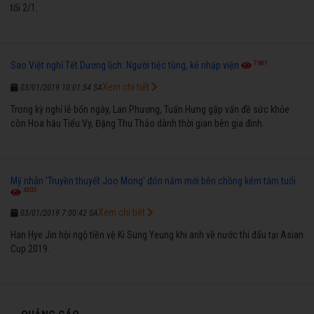
tối 2/1.
7681
Sao Việt nghỉ Tết Dương lịch: Người tiệc tùng, kẻ nhập viện
Xem chi tiết
03/01/2019 10:01:54 SA
Trong kỳ nghỉ lễ bốn ngày, Lan Phương, Tuấn Hưng gặp vấn đề sức khỏe
còn Hoa hậu Tiểu Vy, Đặng Thu Thảo dành thời gian bên gia đình.
Mỹ nhân 'Truyền thuyết Joo Mong' đón năm mới bên chồng kém tám tuổi
4505
Xem chi tiết
03/01/2019 7:00:42 SA
Han Hye Jin hội ngộ tiền vệ Ki Sung Yeung khi anh về nước thi đấu tại Asian
Cup 2019.