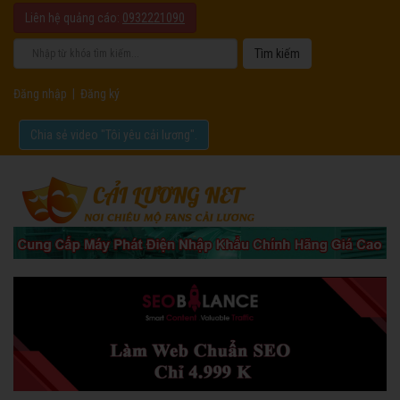
Liên hệ quảng cáo:
0932221090
Đăng nhập
|
Đăng ký
Chia sẻ video "Tôi yêu cải lương".