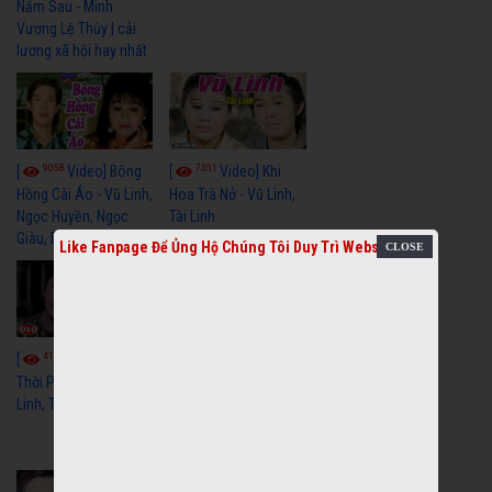
Năm Sau - Minh
Vương Lệ Thủy | cải
lương xã hội hay nhất
9058
7351
[
Video] Bông
[
Video] Khi
Hồng Cài Áo - Vũ Linh,
Hoa Trà Nở - Vũ Linh,
Ngọc Huyền, Ngọc
Tài Linh
Giàu, Diệp Lang
Like Fanpage Để Ủng Hộ Chúng Tôi Duy Trì Website
4110
[
Video] Một
3658
[
Video] Sóng
Thời Phóng Đãng - Vũ
Linh, Tài Linh, Chí Linh
Gió Làng Chài - Vũ
Linh, Tài Linh, Khánh
Tuấn