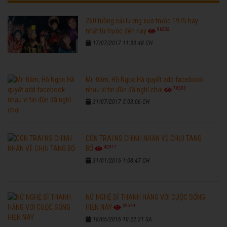
260 tuồng cải lương xưa trước 1975 hay
96202
nhất từ trước đến nay
17/07/2017 11:33:48 CH
Mr. Đàm, Hồ Ngọc Hà quyết add facebook
76303
nhau vì tin đồn đã nghỉ chơi
31/07/2017 5:03:06 CH
CON TRAI NS CHINH NHẪN VỀ CHỊU TANG
42977
BỐ
31/01/2016 1:08:47 CH
NỮ NGHỆ SĨ THANH HẰNG VỚI CUỘC SỐNG
32579
HIỆN NAY
18/05/2016 10:22:21 SA