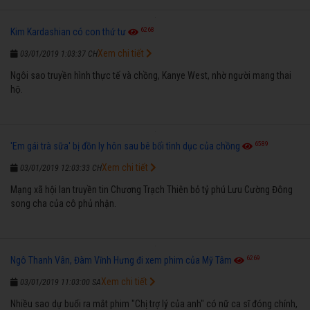
6268
Kim Kardashian có con thứ tư
Xem chi tiết
03/01/2019 1:03:37 CH
Ngôi sao truyền hình thực tế và chồng, Kanye West, nhờ người mang thai
hộ.
6589
'Em gái trà sữa' bị đồn ly hôn sau bê bối tình dục của chồng
Xem chi tiết
03/01/2019 12:03:33 CH
Mạng xã hội lan truyền tin Chương Trạch Thiên bỏ tỷ phú Lưu Cường Đông
song cha của cô phủ nhận.
6269
Ngô Thanh Vân, Đàm Vĩnh Hưng đi xem phim của Mỹ Tâm
Xem chi tiết
03/01/2019 11:03:00 SA
Nhiều sao dự buổi ra mắt phim "Chị trợ lý của anh" có nữ ca sĩ đóng chính,