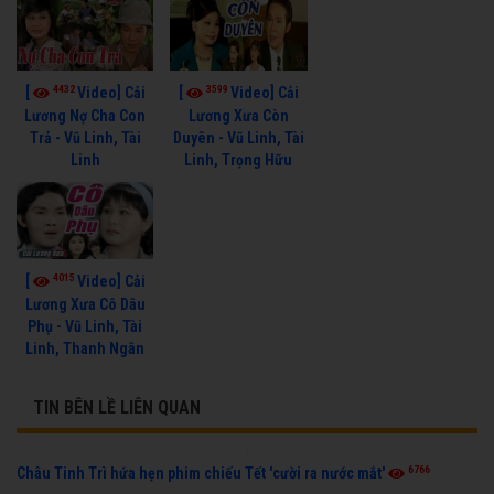
4432
3599
[
Video] Cải
[
Video] Cải
Lương Nợ Cha Con
Lương Xưa Còn
Trả - Vũ Linh, Tài
Duyên - Vũ Linh, Tài
Linh
Linh, Trọng Hữu
4015
[
Video] Cải
Lương Xưa Cô Dâu
Phụ - Vũ Linh, Tài
Linh, Thanh Ngân
TIN BÊN LỀ LIÊN QUAN
6766
Châu Tinh Trì hứa hẹn phim chiếu Tết 'cười ra nước mắt'