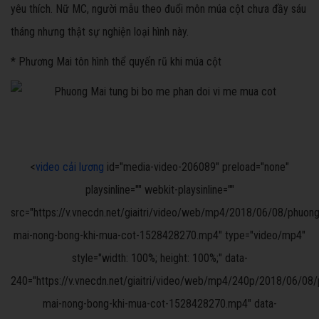
yêu thích. Nữ MC, người mẫu theo đuổi môn múa cột chưa đầy sáu
tháng nhưng thật sự nghiện loại hình này.
* Phương Mai tôn hình thể quyến rũ khi múa cột
<
video cải lương
id="media-video-206089" preload="none"
playsinline="" webkit-playsinline=""
src="https://v.vnecdn.net/giaitri/video/web/mp4/2018/06/08/phuong
mai-nong-bong-khi-mua-cot-1528428270.mp4" type="video/mp4"
style="width: 100%; height: 100%;" data-
240="https://v.vnecdn.net/giaitri/video/web/mp4/240p/2018/06/08
mai-nong-bong-khi-mua-cot-1528428270.mp4" data-