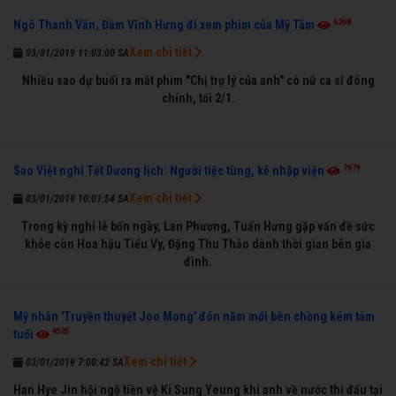
6268
Ngô Thanh Vân, Đàm Vĩnh Hưng đi xem phim của Mỹ Tâm
Xem chi tiết
03/01/2019 11:03:00 SA
Nhiều sao dự buổi ra mắt phim "Chị trợ lý của anh" có nữ ca sĩ đóng
chính, tối 2/1.
7679
Sao Việt nghỉ Tết Dương lịch: Người tiệc tùng, kẻ nhập viện
Xem chi tiết
03/01/2019 10:01:54 SA
Trong kỳ nghỉ lễ bốn ngày, Lan Phương, Tuấn Hưng gặp vấn đề sức
khỏe còn Hoa hậu Tiểu Vy, Đặng Thu Thảo dành thời gian bên gia
đình.
Mỹ nhân 'Truyền thuyết Joo Mong' đón năm mới bên chồng kém tám
4505
tuổi
Xem chi tiết
03/01/2019 7:00:42 SA
Han Hye Jin hội ngộ tiền vệ Ki Sung Yeung khi anh về nước thi đấu tại