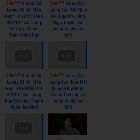
6969
6389
[
Video] Cải
[
Video] Cải
Lương Xã Hội Siêu
Lương Xưa Một Thuở
Hay " LỠ BƯỚC SANG
Yêu Người Vũ Linh
NGANG " Cải Lương
Ngọc Huyền cải
Lệ Thuỷ, Thanh
lương xã hội hay
Tuấn, Hồng Nga
nhất
5459
5734
[
Video] Cải
[
Video] Cải
Lương Xã Hội Siêu
Lương Xưa Nước Mắt
Hay " BỂ HẬN MÊNH
Chiều Ly Biệt Minh
MÔNG " Cải Lương
Vương Tài Linh cải
Kim Tử Long, Thanh
lương xã hội hay
Ngân Hay Nhất
nhất