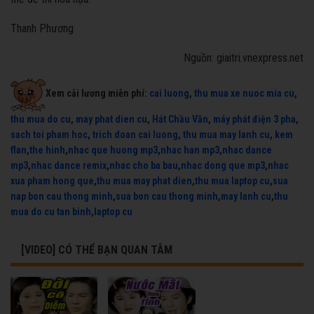
Thanh Phương
Nguồn: giaitri.vnexpress.net
Xem cải lương miễn phí:
cai luong
,
thu mua xe nuoc mia cu
,
thu mua do cu
,
may phat dien cu
,
Hát Chầu Văn
,
máy phát điện 3 pha
,
sach toi pham hoc
,
trich doan cai luong
,
thu mua may lanh cu
,
kem
flan
,
the hinh
,
nhac que huong mp3
,
nhac han mp3
,
nhac dance
mp3
,
nhac dance remix
,
nhac cho ba bau
,
nhac dong que mp3
,
nhac
xua pham hong que
,
thu mua may phat dien
,
thu mua laptop cu
,
sua
nap bon cau thong minh
,
sua bon cau thong minh
,
may lanh cu
,
thu
mua do cu tan binh
,
laptop cu
[VIDEO] CÓ THỂ BẠN QUAN TÂM