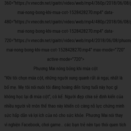
360="https://v.vnecdn.net/giaitri/video/web/mp4/360p/2018/06/08
mai-nong-bong-khi-mua-cot-1528428270.mp4" data-
480="https://v.vnecdn.net/giaitri/video/web/mp4/480p/2018/06/08
mai-nong-bong-khi-mua-cot-1528428270.mp4" data-
720="https://v.vnecdn.net/giaitri/video/web/mp4/2018/06/08/phuon
mai-nong-bong-khi-mua-cot-1528428270.mp4" max-mode="720"
active-mode="720">
Phương Mai nóng bỏng khi múa cột
"Khi tôi chọn múa cột, những người xung quanh rất ái ngại, nhất là
bố mẹ. Mẹ tôi nói nuôi tôi đàng hoàng đến từng tuổi này học gì
không học lại đi múa cột", cô kể. Người đẹp chia sẻ định kiến của
nhiều người về môn thể thao này khiến cô càng nỗ lực chứng minh
sức hấp dẫn và lợi ích của nó cho sức khỏe. Phương Mai nói thay
vì nghiện Facebook, chơi game... các bạn trẻ nên tạo thói quen tích