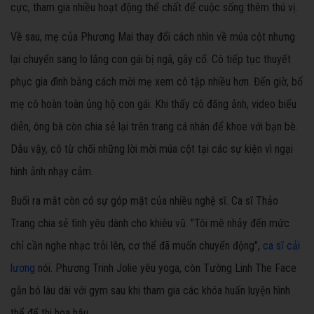
cực, tham gia nhiều hoạt động thể chất để cuộc sống thêm thú vị.
Về sau, mẹ của Phương Mai thay đổi cách nhìn về múa cột nhưng
lại chuyển sang lo lắng con gái bị ngã, gãy cổ. Cô tiếp tục thuyết
phục gia đình bằng cách mời mẹ xem cô tập nhiều hơn. Đến giờ, bố
mẹ cô hoàn toàn ủng hộ con gái. Khi thấy cô đăng ảnh, video biểu
diễn, ông bà còn chia sẻ lại trên trang cá nhân để khoe với bạn bè.
Dẫu vậy, cô từ chối những lời mời múa cột tại các sự kiện vì ngại
hình ảnh nhạy cảm.
Buổi ra mắt còn có sự góp mặt của nhiều nghệ sĩ. Ca sĩ Thảo
Trang chia sẻ tình yêu dành cho khiêu vũ. "Tôi mê nhảy đến mức
chỉ cần nghe nhạc trỗi lên, cơ thể đã muốn chuyển động",
ca sĩ cải
lương
nói. Phương Trinh Jolie yêu yoga, còn Tường Linh The Face
gắn bó lâu dài với gym sau khi tham gia các khóa huấn luyện hình
thể để thi hoa hậu.