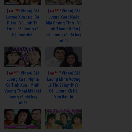
7665
6918
[
Video] Cải
[
Video] Cải
Lương Xưa : Đời Cô
Lương Xưa : Nước
Diễm - Vũ Linh Tài
Mắt Chung Tình - Vũ
Linh | cải lương xã
Linh Thanh Ngân |
hội hay nhất
cải lương xã hội hay
nhất
6056
6679
[
Video] Cải
[
Video] Cải
Lương Xưa : Nghĩa
Lương Minh Vương
Cũ Tình Xưa - Minh
Lệ Thuỷ Hay Nhất -
Vương Thoại Mỹ | cải
Cải Lương Xã Hội
lương xã hội hay
Xưa Bất Hủ
nhất