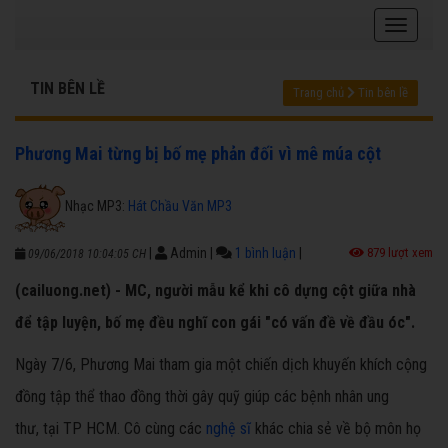
TIN BÊN LỀ
Trang chủ
Tin bên lề
Phương Mai từng bị bố mẹ phản đối vì mê múa cột
Nhạc MP3:
Hát Chầu Văn MP3
|
Admin
|
1 bình luận
|
879 lượt xem
09/06/2018 10:04:05 CH
(cailuong.net) - MC, người mẫu kể khi cô dựng cột giữa nhà
để tập luyện, bố mẹ đều nghĩ con gái "có vấn đề về đầu óc".
Ngày 7/6, Phương Mai tham gia một chiến dịch khuyến khích cộng
đồng tập thể thao đồng thời gây quỹ giúp các bệnh nhân ung
thư, tại TP HCM. Cô cùng các
nghệ sĩ
khác chia sẻ về bộ môn họ