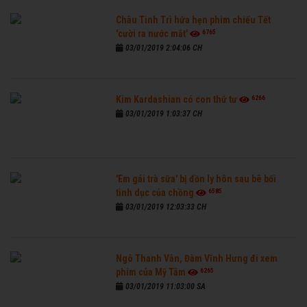
Châu Tinh Trì hứa hẹn phim chiếu Tết
6765
'cười ra nước mắt'
03/01/2019 2:04:06 CH
6266
Kim Kardashian có con thứ tư
03/01/2019 1:03:37 CH
'Em gái trà sữa' bị đồn ly hôn sau bê bối
6585
tình dục của chồng
03/01/2019 12:03:33 CH
Ngô Thanh Vân, Đàm Vĩnh Hưng đi xem
6265
phim của Mỹ Tâm
03/01/2019 11:03:00 SA