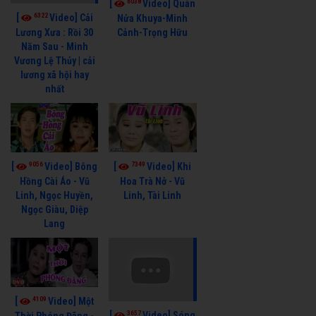
6038
[
Video] Quán
6322
[
Video] Cải
Nửa Khuya-Minh
Cảnh-Trọng Hữu
Lương Xưa : Rồi 30
Năm Sau - Minh
Vương Lệ Thủy | cải
lương xã hội hay
nhất
9056
7349
[
Video] Bông
[
Video] Khi
Hồng Cài Áo - Vũ
Hoa Trà Nở - Vũ
Linh, Ngọc Huyền,
Linh, Tài Linh
Ngọc Giàu, Diệp
Lang
4109
[
Video] Một
3657
[
Video] Sóng
Thời Phóng Đãng -