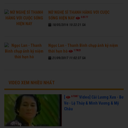
NỮ NGHỆ SĨ THANH HẰNG VỚI CUỘC
32577
SỐNG HIỆN NAY
18/05/2016 10:22:21 SA
Ngọc Lan - Thanh Bình chụp ảnh kỷ niệm
17823
thời hẹn hò
21/09/2017 11:02:37 SA
VIDEO XEM NHIỀU NHẤT
67087
[
Video] Cải Lương Xưa - Bơ
Vơ - Lệ Thủy & Minh Vương & Mỹ
Châu