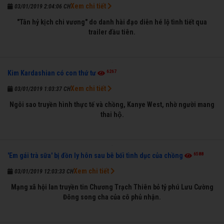
Xem chi tiết
03/01/2019 2:04:06 CH
"Tân hỷ kịch chi vương" do danh hài đạo diễn hé lộ tình tiết qua
trailer đầu tiên.
6267
Kim Kardashian có con thứ tư
Xem chi tiết
03/01/2019 1:03:37 CH
Ngôi sao truyền hình thực tế và chồng, Kanye West, nhờ người mang
thai hộ.
6588
'Em gái trà sữa' bị đồn ly hôn sau bê bối tình dục của chồng
Xem chi tiết
03/01/2019 12:03:33 CH
Mạng xã hội lan truyền tin Chương Trạch Thiên bỏ tỷ phú Lưu Cường
Đông song cha của cô phủ nhận.