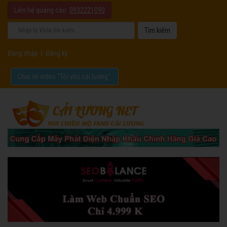
Liên hệ quảng cáo:
0932221090
Đăng nhập
|
Đăng ký
Chia sẻ video "Tôi yêu cải lương".