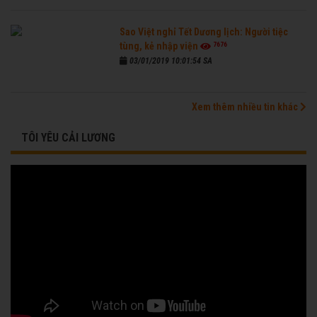
Sao Việt nghỉ Tết Dương lịch: Người tiệc
7676
tùng, kẻ nhập viện
03/01/2019 10:01:54 SA
Xem thêm nhiều tin khác
TÔI YÊU CẢI LƯƠNG