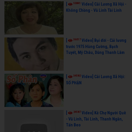
50841
[
Video] Cải Lương Xã Hội -
Không Chồng - Vũ Linh Tài Linh
36017
[
Video] Bụi đời - Cải lương
trước 1975 Hùng Cường, Bạch
Tuyết, Mỹ Châu, Dũng Thanh Lâm
34582
[
Video] Cải Lương Xã Hội:
SỐ PHẬN
24587
[
Video] Kẻ Chợ Người Quê
- Vũ Linh, Tài Linh, Thanh Ngân,
Tấn Beo