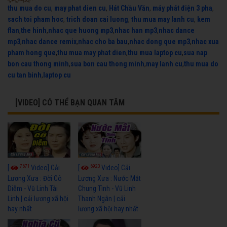
thu mua do cu
,
may phat dien cu
,
Hát Chầu Văn
,
máy phát điện 3 pha
,
sach toi pham hoc
,
trich doan cai luong
,
thu mua may lanh cu
,
kem
flan
,
the hinh
,
nhac que huong mp3
,
nhac han mp3
,
nhac dance
mp3
,
nhac dance remix
,
nhac cho ba bau
,
nhac dong que mp3
,
nhac xua
pham hong que
,
thu mua may phat dien
,
thu mua laptop cu
,
sua nap
bon cau thong minh
,
sua bon cau thong minh
,
may lanh cu
,
thu mua do
cu tan binh
,
laptop cu
[VIDEO] CÓ THỂ BẠN QUAN TÂM
7671
6923
[
Video] Cải
[
Video] Cải
Lương Xưa : Đời Cô
Lương Xưa : Nước Mắt
Diễm - Vũ Linh Tài
Chung Tình - Vũ Linh
Linh | cải lương xã hội
Thanh Ngân | cải
hay nhất
lương xã hội hay nhất