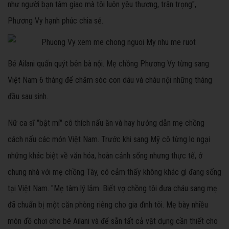
như người bạn tâm giao mà tôi luôn yêu thương, trân trọng",
Phương Vy hạnh phúc chia sẻ.
Bé Ailani quấn quýt bên bà nội. Mẹ chồng Phương Vy từng sang
Việt Nam 6 tháng để chăm sóc con dâu và cháu nội những tháng
đầu sau sinh.
Nữ ca sĩ "bật mí" cô thích nấu ăn và hay hướng dẫn mẹ chồng
cách nấu các món Việt Nam. Trước khi sang Mỹ cô từng lo ngại
những khác biệt về văn hóa, hoàn cảnh sống nhưng thực tế, ở
chung nhà với mẹ chồng Tây, cô cảm thấy không khác gì đang sống
tại Việt Nam. "Mẹ tâm lý lắm. Biết vợ chồng tôi đưa cháu sang mẹ
đã chuẩn bị một căn phòng riêng cho gia đình tôi. Mẹ bày nhiều
món đồ chơi cho bé Ailani và để sẵn tất cả vật dụng cần thiết cho