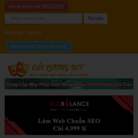
Liên hệ quảng cáo:
0932221090
Đăng nhập
|
Đăng ký
Chia sẻ video "Tôi yêu cải lương".