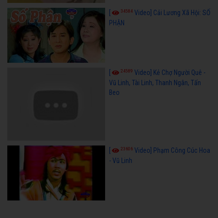
34584
[
Video] Cải Lương Xã Hội: SỐ
PHẬN
24589
[
Video] Kẻ Chợ Người Quê -
Vũ Linh, Tài Linh, Thanh Ngân, Tấn
Beo
23606
[
Video] Phạm Công Cúc Hoa
- Vũ Linh