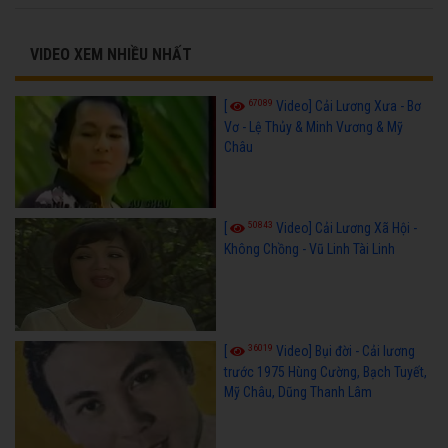
VIDEO XEM NHIỀU NHẤT
67089
[
Video] Cải Lương Xưa - Bơ
Vơ - Lệ Thủy & Minh Vương & Mỹ
Châu
50843
[
Video] Cải Lương Xã Hội -
Không Chồng - Vũ Linh Tài Linh
36019
[
Video] Bụi đời - Cải lương
trước 1975 Hùng Cường, Bạch Tuyết,
Mỹ Châu, Dũng Thanh Lâm