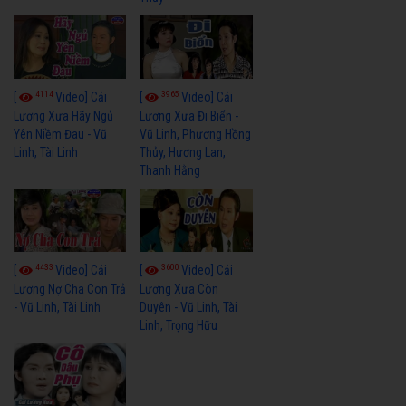
4114
3965
[
Video] Cải
[
Video] Cải
Lương Xưa Hãy Ngủ
Lương Xưa Đi Biển -
Yên Niềm Đau - Vũ
Vũ Linh, Phương Hồng
Linh, Tài Linh
Thủy, Hương Lan,
Thanh Hằng
4433
3600
[
Video] Cải
[
Video] Cải
Lương Nợ Cha Con Trả
Lương Xưa Còn
- Vũ Linh, Tài Linh
Duyên - Vũ Linh, Tài
Linh, Trọng Hữu