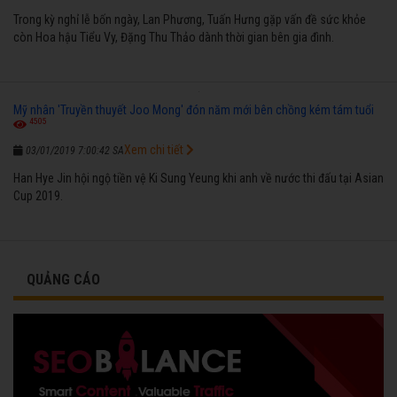
Trong kỳ nghỉ lễ bốn ngày, Lan Phương, Tuấn Hưng gặp vấn đề sức khỏe
còn Hoa hậu Tiểu Vy, Đặng Thu Thảo dành thời gian bên gia đình.
Mỹ nhân 'Truyền thuyết Joo Mong' đón năm mới bên chồng kém tám tuổi
4505
Xem chi tiết
03/01/2019 7:00:42 SA
Han Hye Jin hội ngộ tiền vệ Ki Sung Yeung khi anh về nước thi đấu tại Asian
Cup 2019.
QUẢNG CÁO