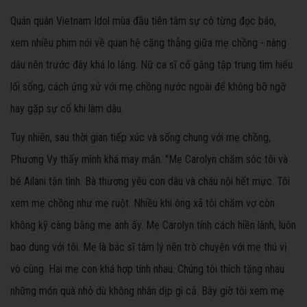
Quán quân Vietnam Idol mùa đầu tiên tâm sự cô từng đọc báo,
xem nhiều phim nói về quan hệ căng thẳng giữa mẹ chồng - nàng
dâu nên trước đây khá lo lắng. Nữ ca sĩ cố gắng tập trung tìm hiểu
lối sống, cách ứng xử với mẹ chồng nước ngoài để không bỡ ngỡ
hay gặp sự cố khi làm dâu.
Tuy nhiên, sau thời gian tiếp xúc và sống chung với mẹ chồng,
Phương Vy thấy mình khá may mắn. "Mẹ Carolyn chăm sóc tôi và
bé Ailani tận tình. Bà thương yêu con dâu và cháu nội hết mực. Tôi
xem mẹ chồng như mẹ ruột. Nhiều khi ông xã tôi chăm vợ còn
không kỹ càng bằng mẹ anh ấy. Mẹ Carolyn tính cách hiền lành, luôn
bao dung với tôi. Mẹ là bác sĩ tâm lý nên trò chuyện với mẹ thú vị
vô cùng. Hai mẹ con khá hợp tính nhau. Chúng tôi thích tặng nhau
những món quà nhỏ dù không nhân dịp gì cả. Bây giờ tôi xem mẹ