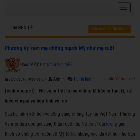
TIN BÊN LỀ
Trang chủ
Tin bên lề
Phương Vy xem mẹ chồng người Mỹ như mẹ ruột
Nhạc MP3:
Hát Chầu Văn MP3
|
Admin
|
1 bình luận
|
909 lượt xem
11/07/2018 10:02:44 CH
(cailuong.net) - Nữ ca sĩ tiết lộ mẹ chồng là bác sĩ tâm lý, rất
hiểu chuyện và hợp tính với cô.
Sau hai năm kết hôn và sống cùng chồng Tây tại Việt Nam, Phương
Vy mới đưa con gái sang thăm quê nội. Nữ
ca sĩ cải lương
giải
thích vợ chồng cô muốn về Mỹ từ lâu nhưng sau khi kết hôn, họ bận