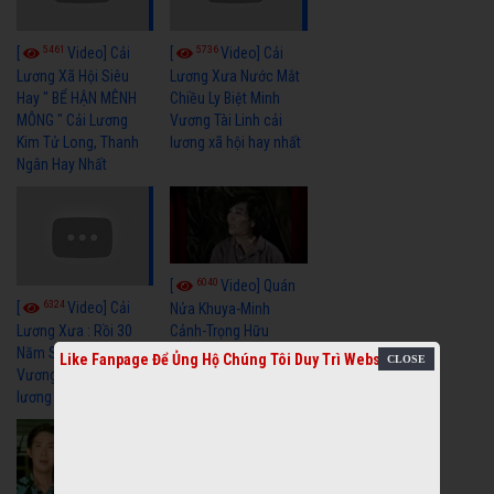
5461
5736
[
Video] Cải
[
Video] Cải
Lương Xã Hội Siêu
Lương Xưa Nước Mắt
Hay " BỂ HẬN MÊNH
Chiều Ly Biệt Minh
MÔNG " Cải Lương
Vương Tài Linh cải
Kim Tử Long, Thanh
lương xã hội hay nhất
Ngân Hay Nhất
6040
[
Video] Quán
6324
[
Video] Cải
Nửa Khuya-Minh
Cảnh-Trọng Hữu
Lương Xưa : Rồi 30
Năm Sau - Minh
Like Fanpage Để Ủng Hộ Chúng Tôi Duy Trì Website
Vương Lệ Thủy | cải
lương xã hội hay nhất