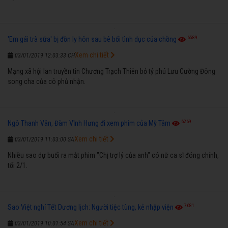
6589
'Em gái trà sữa' bị đồn ly hôn sau bê bối tình dục của chồng
Xem chi tiết
03/01/2019 12:03:33 CH
Mạng xã hội lan truyền tin Chương Trạch Thiên bỏ tỷ phú Lưu Cường Đông
song cha của cô phủ nhận.
6269
Ngô Thanh Vân, Đàm Vĩnh Hưng đi xem phim của Mỹ Tâm
Xem chi tiết
03/01/2019 11:03:00 SA
Nhiều sao dự buổi ra mắt phim "Chị trợ lý của anh" có nữ ca sĩ đóng chính,
tối 2/1.
7681
Sao Việt nghỉ Tết Dương lịch: Người tiệc tùng, kẻ nhập viện
Xem chi tiết
03/01/2019 10:01:54 SA