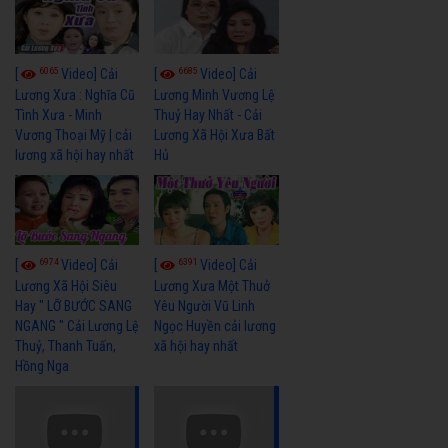
6065
6685
[
Video] Cải
[
Video] Cải
Lương Xưa : Nghĩa Cũ
Lương Minh Vương Lệ
Tình Xưa - Minh
Thuỷ Hay Nhất - Cải
Vương Thoại Mỹ | cải
Lương Xã Hội Xưa Bất
lương xã hội hay nhất
Hủ
6974
6391
[
Video] Cải
[
Video] Cải
Lương Xã Hội Siêu
Lương Xưa Một Thuở
Hay " LỠ BƯỚC SANG
Yêu Người Vũ Linh
NGANG " Cải Lương Lệ
Ngọc Huyền cải lương
Thuỷ, Thanh Tuấn,
xã hội hay nhất
Hồng Nga