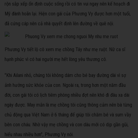
rộn sắp xếp ổn định cuộc sống rồi có tin vui ngay nên kế hoạch đi
Mỹ đành hoãn lại. Hiện con gái của Phương Vy được hơn một tuổi,
đã cứng cáp nên cả nhà quyết định lên đường về quê nội.
Phương Vy tiết lộ cô xem mẹ chồng Tây như mẹ ruột. Nữ ca sĩ
hạnh phúc vì có hai người mẹ hết lòng yêu thương cô.
"Khi Ailani nhỏ, chúng tôi không dám cho bé bay đường dài vì sợ
ảnh hưởng sức khỏe của con. Ngoài ra, trong hơn một năm đầu
đời, con gái tôi có lịch tiêm phòng nhiều đợt nên khó đi đâu xa dài
ngày được. May mắn là mẹ chồng tôi cũng thông cảm nên bà từng
chủ động qua Việt Nam ở 6 tháng để giúp tôi chăm bé và sum vầy
bên con cháu. Nhờ vậy mẹ chồng và con dâu mới có dịp gần gũi,
hiểu nhau nhiều hơn", Phương Vy nói.