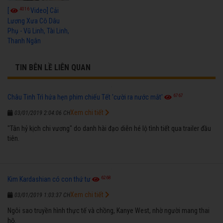
4016
[
Video] Cải
Lương Xưa Cô Dâu
Phụ - Vũ Linh, Tài Linh,
Thanh Ngân
TIN BÊN LỀ LIÊN QUAN
6767
Châu Tinh Trì hứa hẹn phim chiếu Tết 'cười ra nước mắt'
Xem chi tiết
03/01/2019 2:04:06 CH
"Tân hỷ kịch chi vương" do danh hài đạo diễn hé lộ tình tiết qua trailer đầu
tiên.
6268
Kim Kardashian có con thứ tư
Xem chi tiết
03/01/2019 1:03:37 CH
Ngôi sao truyền hình thực tế và chồng, Kanye West, nhờ người mang thai
hộ.