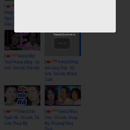
9058
7351
[
Video] Bông
[
Video] Khi
Hồng Cài Áo - Vũ Linh,
Hoa Trà Nở - Vũ Linh,
Ngọc Huyền, Ngọc
Tài Linh
Giàu, Diệp Lang
Powered by
netcore.vn
4110
[
Video] Một
3658
[
Video] Sóng
Thời Phóng Đãng - Vũ
Linh, Tài Linh, Chí Linh
Gió Làng Chài - Vũ
Linh, Tài Linh, Khánh
Tuấn
3768
3439
[
Video] Dãy
[
Video] Nhạc
Ngân Hà - Vũ Linh, Tài
Tình - Vũ Linh, Thoại
Linh, Thoại Mỹ
Mỹ, Phương Hồng
Thủy