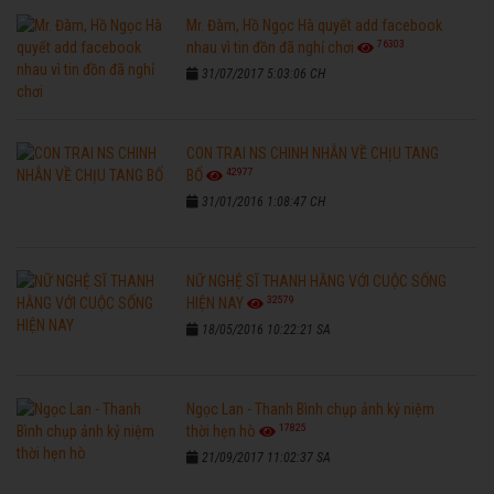
Mr. Đàm, Hồ Ngọc Hà quyết add facebook
76303
nhau vì tin đồn đã nghỉ chơi
31/07/2017 5:03:06 CH
CON TRAI NS CHINH NHẪN VỀ CHỊU TANG
42977
BỐ
31/01/2016 1:08:47 CH
NỮ NGHỆ SĨ THANH HẰNG VỚI CUỘC SỐNG
32579
HIỆN NAY
18/05/2016 10:22:21 SA
Ngọc Lan - Thanh Bình chụp ảnh kỷ niệm
17825
thời hẹn hò
21/09/2017 11:02:37 SA