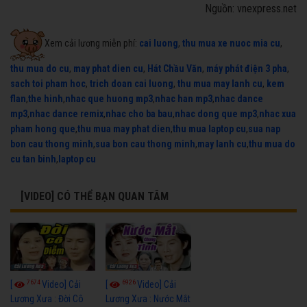
Nguồn: vnexpress.net
Xem cải lương miễn phí:
cai luong
,
thu mua xe nuoc mia cu
,
thu mua do cu
,
may phat dien cu
,
Hát Chầu Văn
,
máy phát điện 3 pha
,
sach toi pham hoc
,
trich doan cai luong
,
thu mua may lanh cu
,
kem
flan
,
the hinh
,
nhac que huong mp3
,
nhac han mp3
,
nhac dance
mp3
,
nhac dance remix
,
nhac cho ba bau
,
nhac dong que mp3
,
nhac xua
pham hong que
,
thu mua may phat dien
,
thu mua laptop cu
,
sua nap
bon cau thong minh
,
sua bon cau thong minh
,
may lanh cu
,
thu mua do
cu tan binh
,
laptop cu
[VIDEO] CÓ THỂ BẠN QUAN TÂM
7674
6926
[
Video] Cải
[
Video] Cải
Lương Xưa : Đời Cô
Lương Xưa : Nước Mắt