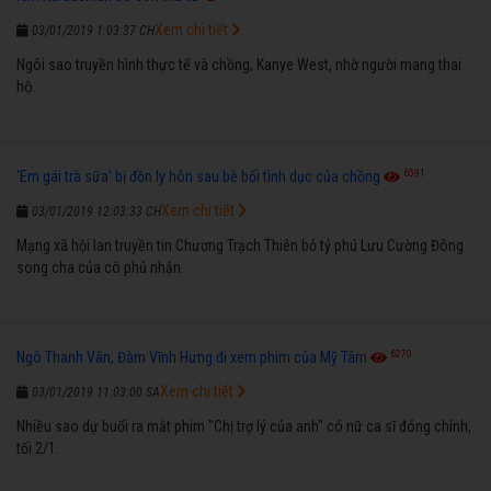
Xem chi tiết
03/01/2019 1:03:37 CH
Ngôi sao truyền hình thực tế và chồng, Kanye West, nhờ người mang thai
hộ.
6591
'Em gái trà sữa' bị đồn ly hôn sau bê bối tình dục của chồng
Xem chi tiết
03/01/2019 12:03:33 CH
Mạng xã hội lan truyền tin Chương Trạch Thiên bỏ tỷ phú Lưu Cường Đông
song cha của cô phủ nhận.
6270
Ngô Thanh Vân, Đàm Vĩnh Hưng đi xem phim của Mỹ Tâm
Xem chi tiết
03/01/2019 11:03:00 SA
Nhiều sao dự buổi ra mắt phim "Chị trợ lý của anh" có nữ ca sĩ đóng chính,
tối 2/1.