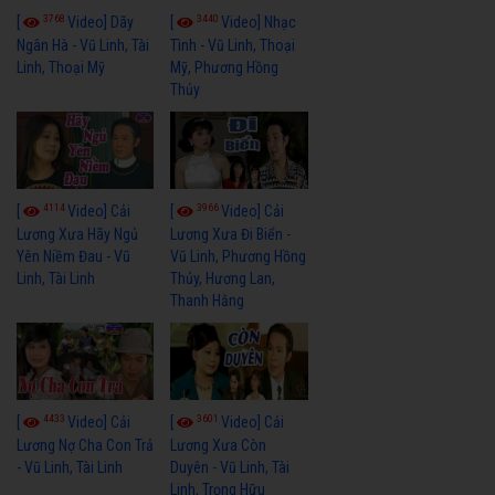
3768
3440
[
Video] Dãy
[
Video] Nhạc
Ngân Hà - Vũ Linh, Tài
Tình - Vũ Linh, Thoại
Linh, Thoại Mỹ
Mỹ, Phương Hồng
Thủy
4114
3966
[
Video] Cải
[
Video] Cải
Lương Xưa Hãy Ngủ
Lương Xưa Đi Biển -
Yên Niềm Đau - Vũ
Vũ Linh, Phương Hồng
Linh, Tài Linh
Thủy, Hương Lan,
Thanh Hằng
4433
3601
[
Video] Cải
[
Video] Cải
Lương Nợ Cha Con Trả
Lương Xưa Còn
- Vũ Linh, Tài Linh
Duyên - Vũ Linh, Tài
Linh, Trọng Hữu