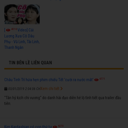
4016
[
Video] Cải
Lương Xưa Cô Dâu
Phụ - Vũ Linh, Tài Linh,
Thanh Ngân
TIN BÊN LỀ LIÊN QUAN
6771
Châu Tinh Trì hứa hẹn phim chiếu Tết 'cười ra nước mắt'
Xem chi tiết
03/01/2019 2:04:06 CH
"Tân hỷ kịch chi vương" do danh hài đạo diễn hé lộ tình tiết qua trailer đầu
tiên.
6270
Kim Kardashian có con thứ tư