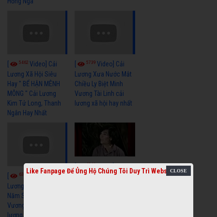
Hồng Nga
5462
5739
[
Video] Cải
[
Video] Cải
Lương Xã Hội Siêu
Lương Xưa Nước Mắt
Hay " BỂ HẬN MÊNH
Chiều Ly Biệt Minh
MÔNG " Cải Lương
Vương Tài Linh cải
Kim Tử Long, Thanh
lương xã hội hay nhất
Ngân Hay Nhất
6041
[
Video] Quán
Like Fanpage Để Ủng Hộ Chúng Tôi Duy Trì Website
6327
[
Video] Cải
Nửa Khuya-Minh
Cảnh-Trọng Hữu
Lương Xưa : Rồi 30
Năm Sau - Minh
Vương Lệ Thủy | cải
lương xã hội hay nhất