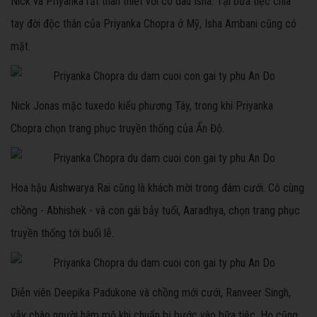
Nick và Priyanka rất thân thiết với cô dâu Isha. Tại bữa tiệc chia
tay đời độc thân của Priyanka Chopra ở Mỹ, Isha Ambani cũng có
mặt.
Nick Jonas mặc tuxedo kiểu phương Tây, trong khi Priyanka
Chopra chọn trang phục truyền thống của Ấn Độ.
Hoa hậu Aishwarya Rai cũng là khách mời trong đám cưới. Cô cùng
chồng - Abhishek - và con gái bảy tuổi, Aaradhya, chọn trang phục
truyền thống tới buổi lễ.
Diễn viên Deepika Padukone và chồng mới cưới, Ranveer Singh,
vẫy chào người hâm mộ khi chuẩn bị bước vào bữa tiệc. Họ cũng