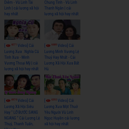
Diễm - Vũ Linh Tài
Chung Tình - Vũ Linh
Linh | cải lương xã hội
Thanh Ngân | cải
hay nhất
lương xã hội hay nhất
6071
6688
[
Video] Cải
[
Video] Cải
Lương Xưa : Nghĩa Cũ
Lương Minh Vương Lệ
Tình Xưa - Minh
Thuỷ Hay Nhất - Cải
Vương Thoại Mỹ | cải
Lương Xã Hội Xưa Bất
lương xã hội hay nhất
Hủ
6976
6393
[
Video] Cải
[
Video] Cải
Lương Xã Hội Siêu
Lương Xưa Một Thuở
Hay " LỠ BƯỚC SANG
Yêu Người Vũ Linh
NGANG " Cải Lương Lệ
Ngọc Huyền cải lương
Thuỷ, Thanh Tuấn,
xã hội hay nhất