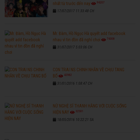
96207
nhất từ trước đến nay
17/07/2017 11:33:48 CH
Mr. Đàm, Hồ Ngọc Hà quyết add facebook
76308
nhau vì tin đồn đã nghỉ chơi
31/07/2017 5:03:06 CH
CON TRAI NS CHINH NHẪN VỀ CHỊU TANG
42982
BỐ
31/01/2016 1:08:47 CH
NỮ NGHỆ SĨ THANH HẰNG VỚI CUỘC SỐNG
32581
HIỆN NAY
18/05/2016 10:22:21 SA