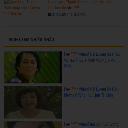
Ngọc Lan - Thanh Bình chụp ảnh kỷ niệm
17826
thời hẹn hò
21/09/2017 11:02:37 SA
VIDEO XEM NHIỀU NHẤT
67092
[
Video] Cải Lương Xưa - Bơ
Vơ - Lệ Thủy & Minh Vương & Mỹ
Châu
50845
[
Video] Cải Lương Xã Hội -
Không Chồng - Vũ Linh Tài Linh
36023
[
Video] Bụi đời - Cải lương