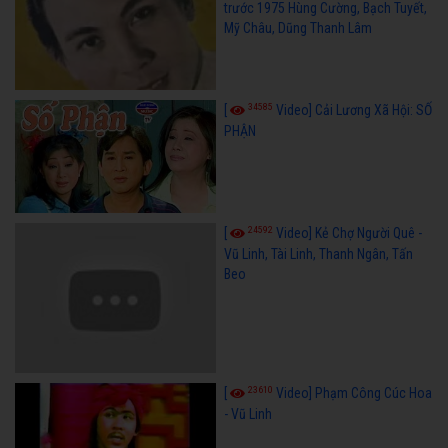
trước 1975 Hùng Cường, Bạch Tuyết,
Mỹ Châu, Dũng Thanh Lâm
34585
[
Video] Cải Lương Xã Hội: SỐ
PHẬN
24592
[
Video] Kẻ Chợ Người Quê -
Vũ Linh, Tài Linh, Thanh Ngân, Tấn
Beo
23610
[
Video] Phạm Công Cúc Hoa
- Vũ Linh