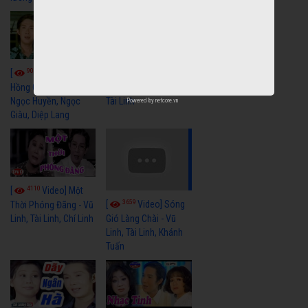
9059
7352
[
Video] Bông
[
Video] Khi
Hồng Cài Áo - Vũ Linh,
Hoa Trà Nở - Vũ Linh,
Ngọc Huyền, Ngọc
Tài Linh
Powered by
netcore.vn
Giàu, Diệp Lang
4110
[
Video] Một
3659
[
Video] Sóng
Thời Phóng Đãng - Vũ
Linh, Tài Linh, Chí Linh
Gió Làng Chài - Vũ
Linh, Tài Linh, Khánh
Tuấn