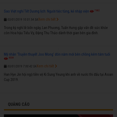
7682
Sao Việt nghỉ Tết Dương lịch: Người tiệc tùng, kẻ nhập viện
Xem chi tiết
03/01/2019 10:01:54 SA
Trong kỳ nghỉ lễ bốn ngày, Lan Phương, Tuấn Hưng gặp vấn đề sức khỏe
còn Hoa hậu Tiểu Vy, Đặng Thu Thảo dành thời gian bên gia đình.
Mỹ nhân 'Truyền thuyết Joo Mong' đón năm mới bên chồng kém tám tuổi
4508
Xem chi tiết
03/01/2019 7:00:42 SA
Han Hye Jin hội ngộ tiền vệ Ki Sung Yeung khi anh về nước thi đấu tại Asian
Cup 2019.
QUẢNG CÁO