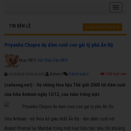
TIN BÊN LỀ
Trang chủ
Tin bên lề
Priyanka Chopra dự đám cưới con gái tỷ phú Ấn Độ
Nhạc MP3:
Hát Chầu Văn MP3
|
Admin
|
0 bình luận
|
1292 lượt xem
13/12/2018 10:03:34 CH
(cailuong.net) - Vợ chồng Hoa hậu Thế giới 2000 tới đám cưới
của Isha Ambani ngày 12/12, sau tuần trăng mật.
Isha Ambani - nữ thừa kế giàu nhất Ấn Độ - làm đám cưới với
Anand Piramal tại Mumbai trong một loạt bữa tiệc tiêu tốn khoảng