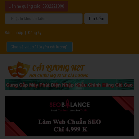
Liên hệ quảng cáo:
0932221090
Đăng nhập
|
Đăng ký
Chia sẻ video "Tôi yêu cải lương".