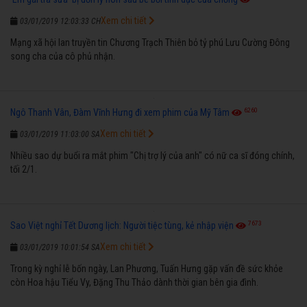
Xem chi tiết
03/01/2019 12:03:33 CH
Mạng xã hội lan truyền tin Chương Trạch Thiên bỏ tỷ phú Lưu Cường Đông
song cha của cô phủ nhận.
6260
Ngô Thanh Vân, Đàm Vĩnh Hưng đi xem phim của Mỹ Tâm
Xem chi tiết
03/01/2019 11:03:00 SA
Nhiều sao dự buổi ra mắt phim "Chị trợ lý của anh" có nữ ca sĩ đóng chính,
tối 2/1.
7673
Sao Việt nghỉ Tết Dương lịch: Người tiệc tùng, kẻ nhập viện
Xem chi tiết
03/01/2019 10:01:54 SA
Trong kỳ nghỉ lễ bốn ngày, Lan Phương, Tuấn Hưng gặp vấn đề sức khỏe
còn Hoa hậu Tiểu Vy, Đặng Thu Thảo dành thời gian bên gia đình.