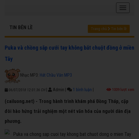
TIN BÊN LỀ
Trang chủ
Tin bên lề
Puka và chồng sắp cưới tay không bắt chuột đồng ở miền
Tây
Nhạc MP3:
Hát Chầu Văn MP3
|
Admin
|
1 bình luận
|
1009 lượt xem
06/07/2018 12:01:36 CH
(cailuong.net) - Trong hành trình khám phá Đồng Tháp, cặp
đôi hào hứng trải nghiệm một nét văn hóa của người dân địa
phương.