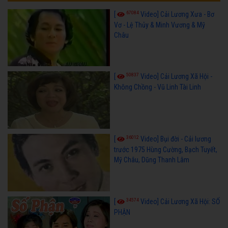
67084
[
Video] Cải Lương Xưa - Bơ
Vơ - Lệ Thủy & Minh Vương & Mỹ
Châu
50837
[
Video] Cải Lương Xã Hội -
Không Chồng - Vũ Linh Tài Linh
36012
[
Video] Bụi đời - Cải lương
trước 1975 Hùng Cường, Bạch Tuyết,
Mỹ Châu, Dũng Thanh Lâm
34574
[
Video] Cải Lương Xã Hội: SỐ
PHẬN