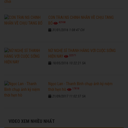
CON TRAI NS CHINH NHẪN VỀ CHỊU TANG
42968
BỐ
31/01/2016 1:08:47 CH
NỮ NGHỆ SĨ THANH HẰNG VỚI CUỘC SỐNG
32571
HIỆN NAY
18/05/2016 10:22:21 SA
Ngọc Lan - Thanh Bình chụp ảnh kỷ niệm
17818
thời hẹn hò
21/09/2017 11:02:37 SA
VIDEO XEM NHIỀU NHẤT