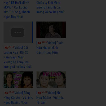
Hay " BỂ HẬN MÊNH
Chiều Ly Biệt Minh
MÔNG " Cải Lương
Vương Tài Linh cải
Kim Tử Long, Thanh
lương xã hội hay nhất
Ngân Hay Nhất
6035
[
Video] Quán
6316
[
Video] Cải
Nửa Khuya-Minh
Cảnh-Trọng Hữu
Lương Xưa : Rồi 30
Năm Sau - Minh
Vương Lệ Thủy | cải
lương xã hội hay nhất
9050
7343
[
Video] Bông
[
Video] Khi
Hồng Cài Áo - Vũ Linh,
Hoa Trà Nở - Vũ Linh,
Ngọc Huyền, Ngọc
Tài Linh