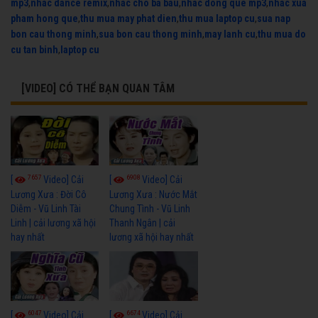
mp3
,
nhac dance remix
,
nhac cho ba bau
,
nhac dong que mp3
,
nhac xua
pham hong que
,
thu mua may phat dien
,
thu mua laptop cu
,
sua nap
bon cau thong minh
,
sua bon cau thong minh
,
may lanh cu
,
thu mua do
cu tan binh
,
laptop cu
[VIDEO] CÓ THỂ BẠN QUAN TÂM
7657
6908
[
Video] Cải
[
Video] Cải
Lương Xưa : Đời Cô
Lương Xưa : Nước Mắt
Diễm - Vũ Linh Tài
Chung Tình - Vũ Linh
Linh | cải lương xã hội
Thanh Ngân | cải
hay nhất
lương xã hội hay nhất
6047
6674
[
Video] Cải
[
Video] Cải