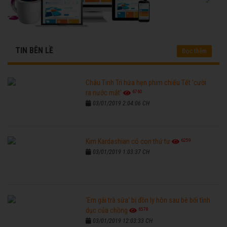
TIN BÊN LỀ
Đọc thêm
Châu Tinh Trì hứa hẹn phim chiếu Tết 'cười
6760
ra nước mắt'
03/01/2019 2:04:06 CH
6259
Kim Kardashian có con thứ tư
03/01/2019 1:03:37 CH
'Em gái trà sữa' bị đồn ly hôn sau bê bối tình
6578
dục của chồng
03/01/2019 12:03:33 CH