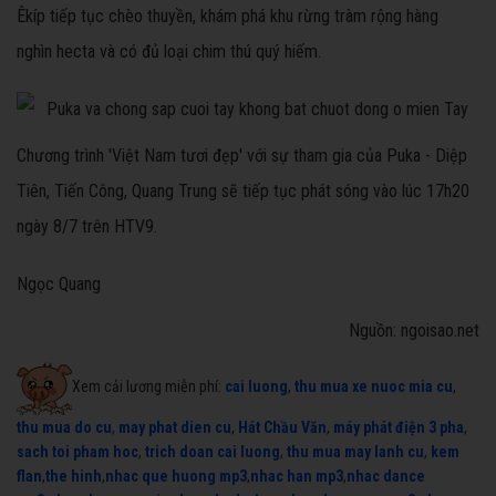
Êkíp tiếp tục chèo thuyền, khám phá khu rừng tràm rộng hàng
nghìn hecta và có đủ loại chim thú quý hiếm.
Chương trình 'Việt Nam tươi đẹp' với sự tham gia của Puka - Diệp
Tiên, Tiến Công, Quang Trung sẽ tiếp tục phát sóng vào lúc 17h20
ngày 8/7 trên HTV9.
Ngọc Quang
Nguồn: ngoisao.net
Xem cải lương miễn phí:
cai luong
,
thu mua xe nuoc mia cu
,
thu mua do cu
,
may phat dien cu
,
Hát Chầu Văn
,
máy phát điện 3 pha
,
sach toi pham hoc
,
trich doan cai luong
,
thu mua may lanh cu
,
kem
flan
,
the hinh
,
nhac que huong mp3
,
nhac han mp3
,
nhac dance