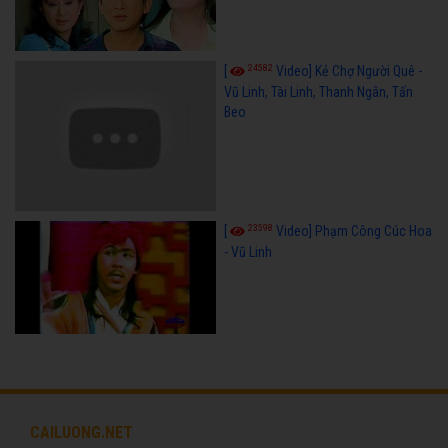
24582
[
Video] Kẻ Chợ Người Quê -
Vũ Linh, Tài Linh, Thanh Ngân, Tấn
Beo
23598
[
Video] Phạm Công Cúc Hoa
- Vũ Linh
CAILUONG.NET