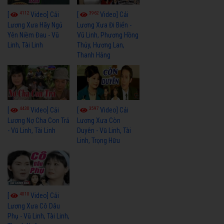
4112
3962
[
Video] Cải
[
Video] Cải
Lương Xưa Hãy Ngủ
Lương Xưa Đi Biển -
Yên Niềm Đau - Vũ
Vũ Linh, Phương Hồng
Linh, Tài Linh
Thủy, Hương Lan,
Thanh Hằng
4430
3597
[
Video] Cải
[
Video] Cải
Lương Nợ Cha Con Trả
Lương Xưa Còn
- Vũ Linh, Tài Linh
Duyên - Vũ Linh, Tài
Linh, Trọng Hữu
4010
[
Video] Cải
Lương Xưa Cô Dâu
Phụ - Vũ Linh, Tài Linh,