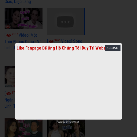
Giàu, Diệp Lang
4107
[
Video] Một
3655
[
Video] Sóng
Thời Phóng Đãng - Vũ
Linh, Tài Linh, Chí Linh
Gió Làng Chài - Vũ
Like Fanpage Để Ủng Hộ Chúng Tôi Duy Trì Website
Linh, Tài Linh, Khánh
Tuấn
3765
3437
[
Video] Dãy
[
Video] Nhạc
Ngân Hà - Vũ Linh, Tài
Tình - Vũ Linh, Thoại
Linh, Thoại Mỹ
Mỹ, Phương Hồng
Thủy
Powered by
netcore.vn