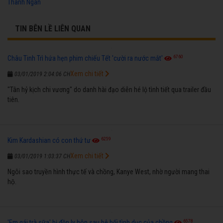
Thanh Ngân
TIN BÊN LỀ LIÊN QUAN
6760
Châu Tinh Trì hứa hẹn phim chiếu Tết 'cười ra nước mắt'
Xem chi tiết
03/01/2019 2:04:06 CH
"Tân hỷ kịch chi vương" do danh hài đạo diễn hé lộ tình tiết qua trailer đầu
tiên.
6259
Kim Kardashian có con thứ tư
Xem chi tiết
03/01/2019 1:03:37 CH
Ngôi sao truyền hình thực tế và chồng, Kanye West, nhờ người mang thai
hộ.
6578
'Em gái trà sữa' bị đồn ly hôn sau bê bối tình dục của chồng