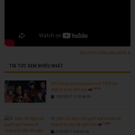
Xem thêm nhiều video khác
TIN TỨC XEM NHIỀU NHẤT
260 tuồng cải lương xưa trước 1975 hay
96190
nhất từ trước đến nay
17/07/2017 11:33:48 CH
Mr. Đàm, Hồ Ngọc Hà quyết add facebook
76298
nhau vì tin đồn đã nghỉ chơi
31/07/2017 5:03:06 CH