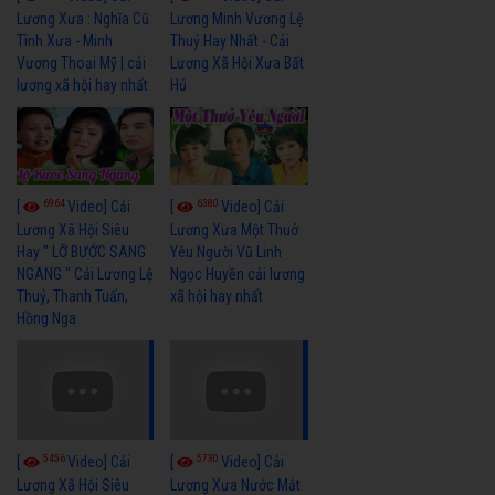
Lương Xưa : Nghĩa Cũ
Lương Minh Vương Lệ
Tình Xưa - Minh
Thuỷ Hay Nhất - Cải
Vương Thoại Mỹ | cải
Lương Xã Hội Xưa Bất
lương xã hội hay nhất
Hủ
6964
6380
[
Video] Cải
[
Video] Cải
Lương Xã Hội Siêu
Lương Xưa Một Thuở
Hay " LỠ BƯỚC SANG
Yêu Người Vũ Linh
NGANG " Cải Lương Lệ
Ngọc Huyền cải lương
Thuỷ, Thanh Tuấn,
xã hội hay nhất
Hồng Nga
5456
5730
[
Video] Cải
[
Video] Cải
Lương Xã Hội Siêu
Lương Xưa Nước Mắt