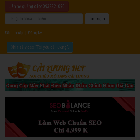
Liên hệ quảng cáo:
0932221090
Đăng nhập
|
Đăng ký
Chia sẻ video "Tôi yêu cải lương".