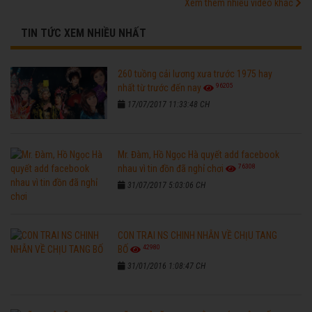
Xem thêm nhiều video khác
TIN TỨC XEM NHIỀU NHẤT
260 tuồng cải lương xưa trước 1975 hay
96205
nhất từ trước đến nay
17/07/2017 11:33:48 CH
Mr. Đàm, Hồ Ngọc Hà quyết add facebook
76308
nhau vì tin đồn đã nghỉ chơi
31/07/2017 5:03:06 CH
CON TRAI NS CHINH NHẪN VỀ CHỊU TANG
42980
BỐ
31/01/2016 1:08:47 CH