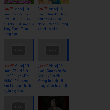
6976
6392
[
Video] Cải
[
Video] Cải
Lương Xã Hội Siêu
Lương Xưa Một Thuở
Hay " LỠ BƯỚC SANG
Yêu Người Vũ Linh
NGANG " Cải Lương Lệ
Ngọc Huyền cải lương
Thuỷ, Thanh Tuấn,
xã hội hay nhất
Hồng Nga
5462
5739
[
Video] Cải
[
Video] Cải
Lương Xã Hội Siêu
Lương Xưa Nước Mắt
Hay " BỂ HẬN MÊNH
Chiều Ly Biệt Minh
MÔNG " Cải Lương
Vương Tài Linh cải
Kim Tử Long, Thanh
lương xã hội hay nhất
Ngân Hay Nhất