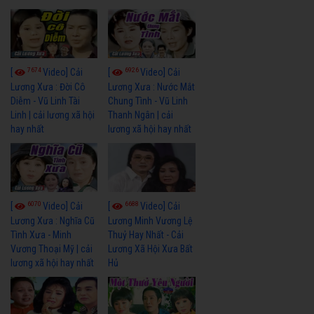
7674
6926
[
Video] Cải
[
Video] Cải
Lương Xưa : Đời Cô
Lương Xưa : Nước Mắt
Diễm - Vũ Linh Tài
Chung Tình - Vũ Linh
Linh | cải lương xã hội
Thanh Ngân | cải
hay nhất
lương xã hội hay nhất
6070
6688
[
Video] Cải
[
Video] Cải
Lương Xưa : Nghĩa Cũ
Lương Minh Vương Lệ
Tình Xưa - Minh
Thuỷ Hay Nhất - Cải
Vương Thoại Mỹ | cải
Lương Xã Hội Xưa Bất
lương xã hội hay nhất
Hủ