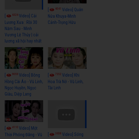
6041
[
Video] Quán
6326
[
Video] Cải
Nửa Khuya-Minh
Cảnh-Trọng Hữu
Lương Xưa : Rồi 30
Năm Sau - Minh
Vương Lệ Thủy | cải
lương xã hội hay nhất
9059
7352
[
Video] Bông
[
Video] Khi
Hồng Cài Áo - Vũ Linh,
Hoa Trà Nở - Vũ Linh,
Ngọc Huyền, Ngọc
Tài Linh
Giàu, Diệp Lang
4110
[
Video] Một
3658
[
Video] Sóng
Thời Phóng Đãng - Vũ