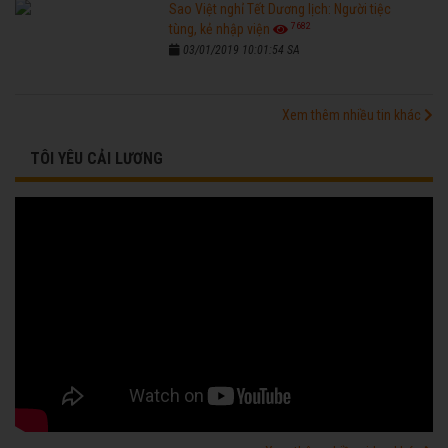
Sao Việt nghỉ Tết Dương lịch: Người tiệc
7682
tùng, kẻ nhập viện
03/01/2019 10:01:54 SA
Xem thêm nhiều tin khác
TÔI YÊU CẢI LƯƠNG