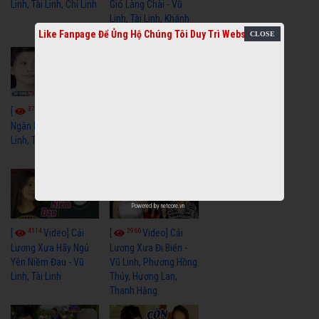
Linh, Tài Linh, Chí Linh
Gió Làng Chài - Vũ
Linh, Tài Linh, Khánh
Tuấn
Like Fanpage Để Ủng Hộ Chúng Tôi Duy Trì Website
3768
3440
[
Video] Dãy
[
Video] Nhạc
Ngân Hà - Vũ Linh, Tài
Tình - Vũ Linh, Thoại
Linh, Thoại Mỹ
Mỹ, Phương Hồng
Thủy
Powered by
netcore.vn
4114
3966
[
Video] Cải
[
Video] Cải
Lương Xưa Hãy Ngủ
Lương Xưa Đi Biển -
Yên Niềm Đau - Vũ
Vũ Linh, Phương Hồng
Linh, Tài Linh
Thủy, Hương Lan,
Thanh Hằng