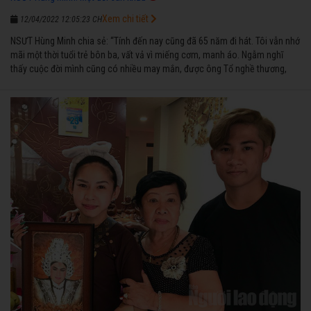
Xem chi tiết
12/04/2022 12:05:23 CH
NSƯT Hùng Minh chia sẻ: “Tính đến nay cũng đã 65 năm đi hát. Tôi vẫn nhớ
mãi một thời tuổi trẻ bôn ba, vất vả vì miếng cơm, manh áo. Ngẫm nghĩ
thấy cuộc đời mình cũng có nhiều may mắn, được ông Tổ nghề thương,
nên từ một cậu bé nghèo chẳng biết hát xướng là gì, trong dòng đời xuôi
ngược nhận được những cơ may để từng bước thành danh với nghiệp ca
diễn”.