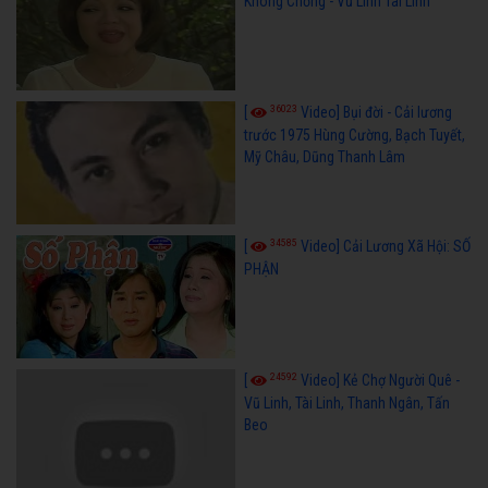
Không Chồng - Vũ Linh Tài Linh
36023
[
Video] Bụi đời - Cải lương
trước 1975 Hùng Cường, Bạch Tuyết,
Mỹ Châu, Dũng Thanh Lâm
34585
[
Video] Cải Lương Xã Hội: SỐ
PHẬN
24592
[
Video] Kẻ Chợ Người Quê -
Vũ Linh, Tài Linh, Thanh Ngân, Tấn
Beo