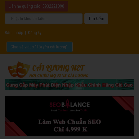
Liên hệ quảng cáo:
0932221090
Đăng nhập
|
Đăng ký
Chia sẻ video "Tôi yêu cải lương".