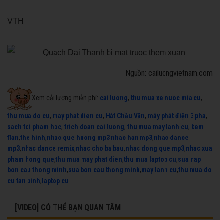
VTH
Nguồn: cailuongvietnam.com
Xem cải lương miễn phí:
cai luong
,
thu mua xe nuoc mia cu
,
thu mua do cu
,
may phat dien cu
,
Hát Chầu Văn
,
máy phát điện 3 pha
,
sach toi pham hoc
,
trich doan cai luong
,
thu mua may lanh cu
,
kem
flan
,
the hinh
,
nhac que huong mp3
,
nhac han mp3
,
nhac dance
mp3
,
nhac dance remix
,
nhac cho ba bau
,
nhac dong que mp3
,
nhac xua
pham hong que
,
thu mua may phat dien
,
thu mua laptop cu
,
sua nap
bon cau thong minh
,
sua bon cau thong minh
,
may lanh cu
,
thu mua do
cu tan binh
,
laptop cu
[VIDEO] CÓ THỂ BẠN QUAN TÂM