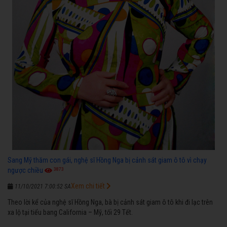
Sang Mỹ thăm con gái, nghệ sĩ Hồng Nga bị cảnh sát giam ô tô vì chạy
3873
ngược chiều
Xem chi tiết
11/10/2021 7:00:52 SA
Theo lời kể của nghệ sĩ Hồng Nga, bà bị cảnh sát giam ô tô khi đi lạc trên
xa lộ tại tiểu bang California – Mỹ, tối 29 Tết.