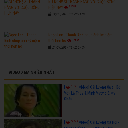
NỮ NGHỆ SĨ THANH HẰNG VỚI CUỘC SỐNG
32581
HIỆN NAY
18/05/2016 10:22:21 SA
Ngọc Lan - Thanh Bình chụp ảnh kỷ niệm
17826
thời hẹn hò
21/09/2017 11:02:37 SA
VIDEO XEM NHIỀU NHẤT
67091
[
Video] Cải Lương Xưa - Bơ
Vơ - Lệ Thủy & Minh Vương & Mỹ
Châu
50845
[
Video] Cải Lương Xã Hội -