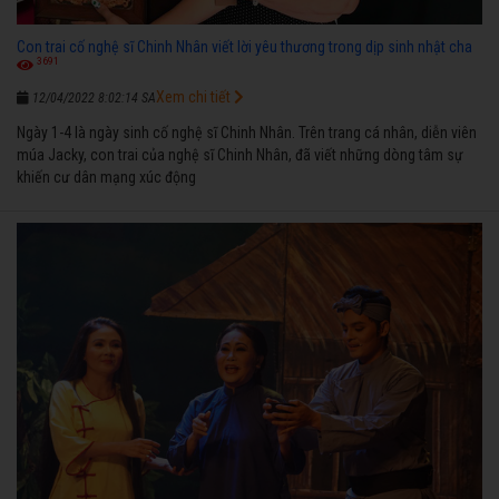
Con trai cố nghệ sĩ Chinh Nhân viết lời yêu thương trong dịp sinh nhật cha
3691
Xem chi tiết
12/04/2022 8:02:14 SA
Ngày 1-4 là ngày sinh cố nghệ sĩ Chinh Nhân. Trên trang cá nhân, diễn viên
múa Jacky, con trai của nghệ sĩ Chinh Nhân, đã viết những dòng tâm sự
khiến cư dân mạng xúc động