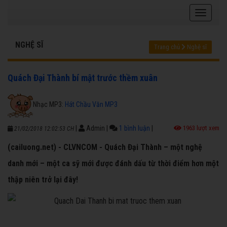
NGHỆ SĨ
Trang chủ
Nghệ sĩ
Quách Đại Thành bí mật trước thềm xuân
Nhạc MP3:
Hát Chầu Văn MP3
|
Admin
|
1 bình luận
|
1963 lượt xem
21/02/2018 12:02:53 CH
(cailuong.net) - CLVNCOM - Quách Đại Thành – một nghệ
danh mới – một ca sỹ mới được đánh dấu từ thời điểm hơn một
thập niên trở lại đây!