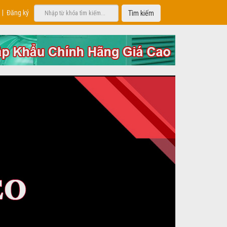
|
Đăng ký