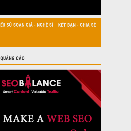
IỂU SỬ SOẠN GIẢ - NGHỆ SĨ
KẾT BẠN - CHIA SẺ
QUẢNG CÁO