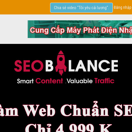
Đăng nhập
Chia sẻ video "Tôi yêu cải lương".