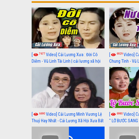
7677
6929
[
Video] Cải Lương Xưa : Đời Cô
[
Video] C
Diễm - Vũ Linh Tài Linh | cải lương xã hội
Chung Tình - Vũ 
hay nhất
lương xã hội hay
6690
6980
[
Video] Cải Lương Minh Vương Lệ
[
Video] C
Thuỷ Hay Nhất - Cải Lương Xã Hội Xưa Bất
" LỠ BƯỚC SANG 
Hủ
Thuỷ, Thanh Tuấ