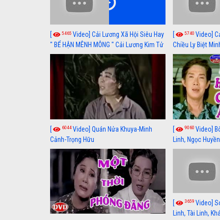
5465
5740
[
Video] Cải Lương Xã Hội Siêu Hay
[
Video] C
" BỂ HẬN MÊNH MÔNG " Cải Lương Kim Tử
Chiều Ly Biệt Min
Long, Thanh Ngân Hay Nhất
lương xã hội hay
6044
9060
[
Video] Quán Nửa Khuya-Minh
[
Video] B
Cảnh-Trọng Hữu
Linh, Ngọc Huyền
3659
[
Video] S
Linh, Tài Linh, K