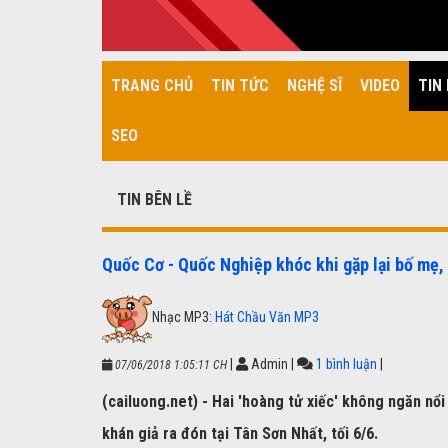
TRANG CHỦ
TIN TỨC
NGHỆ SĨ
VIDEO
TIN 
SEO
TIN BÊN LỀ
Quốc Cơ - Quốc Nghiệp khóc khi gặp lại bố mẹ,
Nhạc MP3:
Hát Chầu Văn MP3
|
Admin
|
1 bình luận
|
07/06/2018 1:05:11 CH
(cailuong.net) - Hai 'hoàng tử xiếc' không ngăn nổ
khán giả ra đón tại Tân Sơn Nhất, tối 6/6.