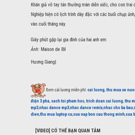
Khán giả vỗ tay tán thưởng màn diễn xiếc, cho con tra
Nghiệp hiện có lịch trình dày đặc với các buổi chụp ảnh
vào cuối tháng này.
Giây phút gặp lại gia đình của hai anh em
Ảnh:
Maison de Bil
Hương Giang|
Xem cải lương miễn phí:
cai luong
,
thu mua xe nuo
điện 3 pha
,
sach toi pham hoc
,
trich doan cai luong
,
thu m
mp3
,
nhac dance mp3
,
nhac dance remix
,
nhac cho ba bau
,
dien
,
thu mua laptop cu
,
sua nap bon cau thong minh
,
sua 
[VIDEO] CÓ THỂ BẠN QUAN TÂM