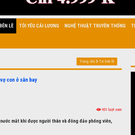
BÊN LỀ
TÔI YÊU CẢI LƯƠNG
NGHỆ THUẬT TRUYỀN THỐNG
T
Trang chủ
Tin bên lề
 vợ con ở sân bay
951 lượt xem
i nước mắt khi được người thân và đông đảo phóng viên,