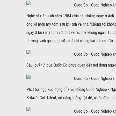
Nghệ sĩ xiếc sinh năm 1984 chia sẻ, những ngày ở Anh, 
ông xã món mỳ tôm sau khi anh về nhà. 'Chồng tôi khôn
ngày 3 bữa mỳ tôm với thịt và rau mà không ngán. Tôi rấ
thưởng, vinh quang gì nữa mà chỉ mong hai anh em Cơ -
Cậu 'quý tử' của Quốc Cơ chưa quen đến nơi đông người
Phút hội ngộ xúc động của vợ chồng Quốc Nghiệp - Ngọ
Britain's Got Talent, cô căng thẳng tột độ, nhiều đêm ch