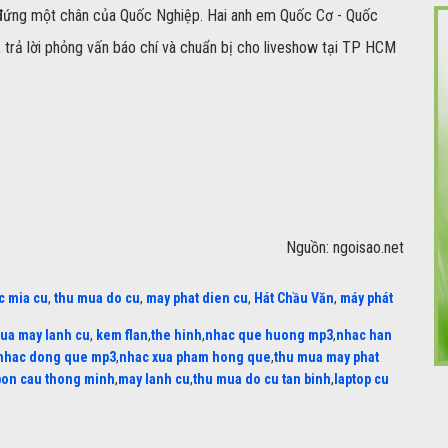
i đứng một chân của Quốc Nghiệp. Hai anh em Quốc Cơ - Quốc
, trả lời phỏng vấn báo chí và chuẩn bị cho liveshow tại TP HCM
Nguồn: ngoisao.net
c mia cu
,
thu mua do cu
,
may phat dien cu
,
Hát Chầu Văn
,
máy phát
ua may lanh cu
,
kem flan
,
the hinh
,
nhac que huong mp3
,
nhac han
nhac dong que mp3
,
nhac xua pham hong que
,
thu mua may phat
bon cau thong minh
,
may lanh cu
,
thu mua do cu tan binh
,
laptop cu