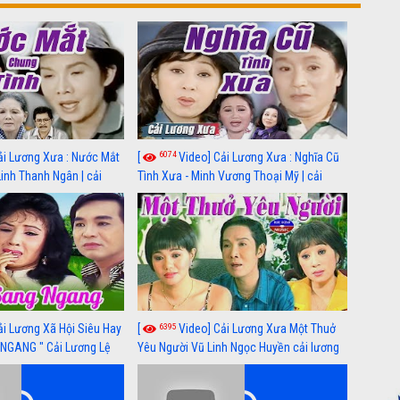
6074
ải Lương Xưa : Nước Mắt
[
Video] Cải Lương Xưa : Nghĩa Cũ
Linh Thanh Ngân | cải
Tình Xưa - Minh Vương Thoại Mỹ | cải
 nhất
lương xã hội hay nhất
6395
ải Lương Xã Hội Siêu Hay
[
Video] Cải Lương Xưa Một Thuở
NGANG " Cải Lương Lệ
Yêu Người Vũ Linh Ngọc Huyền cải lương
n, Hồng Nga
xã hội hay nhất