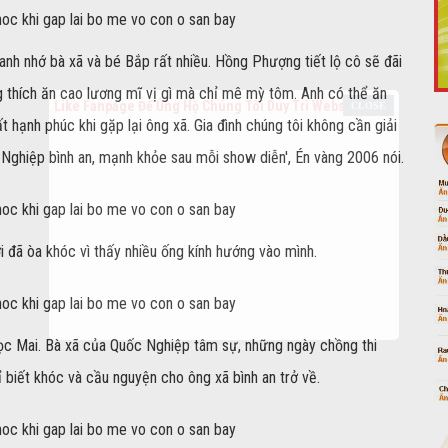
anh nhớ bà xã và bé Bắp rất nhiều. Hồng Phượng tiết lộ cô sẽ đãi
g thích ăn cao lương mĩ vị gì mà chỉ mê mỳ tôm. Anh có thể ăn
Like Fanpage Để Ủng Hộ Chúng Tôi Duy Trì Website
t hạnh phúc khi gặp lại ông xã. Gia đình chúng tôi không cần giải
 Nghiệp bình an, mạnh khỏe sau mỗi show diễn', Én vàng 2006 nói.
 đã òa khóc vì thấy nhiều ống kính hướng vào mình.
c Mai. Bà xã của Quốc Nghiệp tâm sự, những ngày chồng thi
Powered by
netcore.vn
ỉ biết khóc và cầu nguyện cho ông xã bình an trở về.