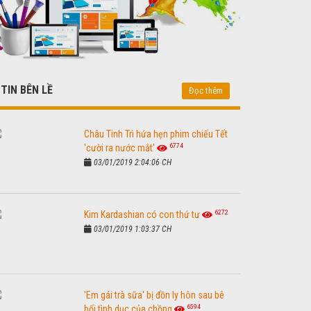
TIN BÊN LỀ
Đọc thêm
Châu Tinh Trì hứa hẹn phim chiếu Tết
6774
'cười ra nước mắt'
03/01/2019 2:04:06 CH
6272
Kim Kardashian có con thứ tư
03/01/2019 1:03:37 CH
'Em gái trà sữa' bị đồn ly hôn sau bê
6594
bối tình dục của chồng