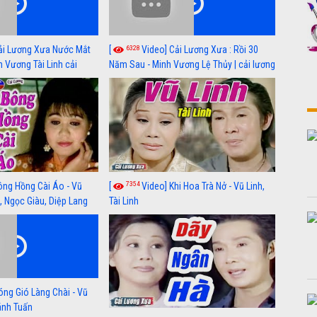
6328
ải Lương Xưa Nước Mắt
[
Video] Cải Lương Xưa : Rồi 30
h Vương Tài Linh cải
Năm Sau - Minh Vương Lệ Thủy | cải lương
 nhất
xã hội hay nhất
7354
ông Hồng Cài Áo - Vũ
[
Video] Khi Hoa Trà Nở - Vũ Linh,
, Ngọc Giàu, Diệp Lang
Tài Linh
óng Gió Làng Chài - Vũ
hánh Tuấn