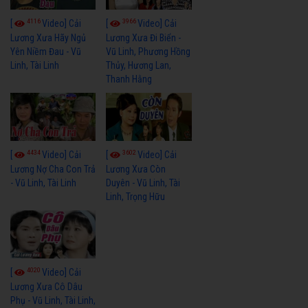
4116
3966
[
Video] Cải
[
Video] Cải
Lương Xưa Hãy Ngủ
Lương Xưa Đi Biển -
Yên Niềm Đau - Vũ
Vũ Linh, Phương Hồng
Linh, Tài Linh
Thủy, Hương Lan,
Thanh Hằng
4434
3602
[
Video] Cải
[
Video] Cải
Lương Nợ Cha Con Trả
Lương Xưa Còn
- Vũ Linh, Tài Linh
Duyên - Vũ Linh, Tài
Linh, Trọng Hữu
4020
[
Video] Cải
Lương Xưa Cô Dâu
Phụ - Vũ Linh, Tài Linh,