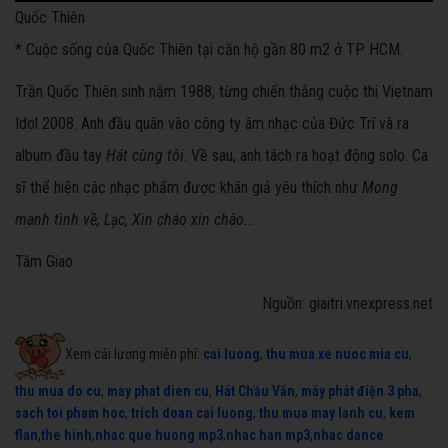
Quốc Thiên
* Cuộc sống của Quốc Thiên tại căn hộ gần 80 m2 ở TP HCM.
Trần Quốc Thiên sinh năm 1988, từng chiến thắng cuộc thi Vietnam
Idol 2008. Anh đầu quân vào công ty âm nhạc của Đức Trí và ra
album đầu tay
Hát cùng tôi
. Về sau, anh tách ra hoạt động solo. Ca
sĩ thể hiện các nhạc phẩm được khán giả yêu thích như
Mong
manh tình về, Lạc, Xin chào xin chào.
..
Tâm Giao
Nguồn: giaitri.vnexpress.net
Xem cải lương miễn phí:
cai luong
,
thu mua xe nuoc mia cu
,
thu mua do cu
,
may phat dien cu
,
Hát Chầu Văn
,
máy phát điện 3 pha
,
sach toi pham hoc
,
trich doan cai luong
,
thu mua may lanh cu
,
kem
flan
,
the hinh
,
nhac que huong mp3
,
nhac han mp3
,
nhac dance