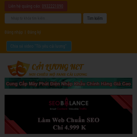
Liên hệ quảng cáo:
0932221090
Đăng nhập
|
Đăng ký
Chia sẻ video "Tôi yêu cải lương".