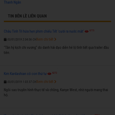
Thanh Ngân
TIN BÊN LỀ LIÊN QUAN
6775
Châu Tinh Trì hứa hẹn phim chiếu Tết 'cười ra nước mắt'
Xem chi tiết
03/01/2019 2:04:06 CH
"Tân hỷ kịch chi vương" do danh hài đạo diễn hé lộ tình tiết qua trailer đầu
tiên.
6272
Kim Kardashian có con thứ tư
Xem chi tiết
03/01/2019 1:03:37 CH
Ngôi sao truyền hình thực tế và chồng, Kanye West, nhờ người mang thai
hộ.