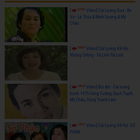
67095
[
Video] Cải Lương Xưa - Bơ
Vơ - Lệ Thủy & Minh Vương & Mỹ
Châu
50847
[
Video] Cải Lương Xã Hội -
Không Chồng - Vũ Linh Tài Linh
36026
[
Video] Bụi đời - Cải lương
trước 1975 Hùng Cường, Bạch Tuyết,
Mỹ Châu, Dũng Thanh Lâm
34592
[
Video] Cải Lương Xã Hội: SỐ
PHẬN