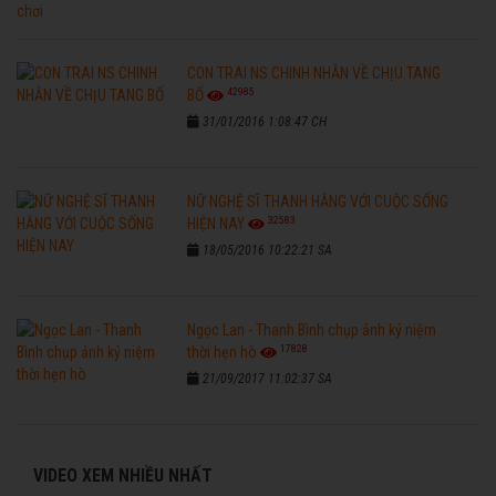
CON TRAI NS CHINH NHẪN VỀ CHỊU TANG
42985
BỐ
31/01/2016 1:08:47 CH
NỮ NGHỆ SĨ THANH HẰNG VỚI CUỘC SỐNG
32583
HIỆN NAY
18/05/2016 10:22:21 SA
Ngọc Lan - Thanh Bình chụp ảnh kỷ niệm
17828
thời hẹn hò
21/09/2017 11:02:37 SA
VIDEO XEM NHIỀU NHẤT