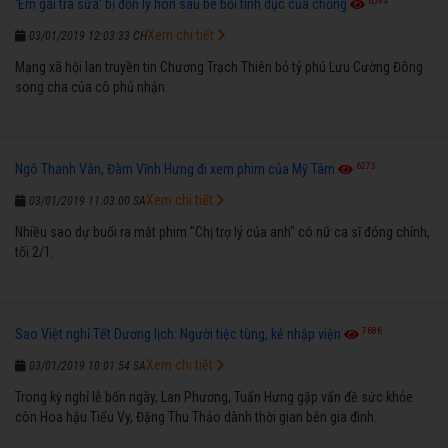
6594
'Em gái trà sữa' bị đồn ly hôn sau bê bối tình dục của chồng
Xem chi tiết
03/01/2019 12:03:33 CH
Mạng xã hội lan truyền tin Chương Trạch Thiên bỏ tỷ phú Lưu Cường Đông
song cha của cô phủ nhận.
6273
Ngô Thanh Vân, Đàm Vĩnh Hưng đi xem phim của Mỹ Tâm
Xem chi tiết
03/01/2019 11:03:00 SA
Nhiều sao dự buổi ra mắt phim "Chị trợ lý của anh" có nữ ca sĩ đóng chính,
tối 2/1.
7686
Sao Việt nghỉ Tết Dương lịch: Người tiệc tùng, kẻ nhập viện
Xem chi tiết
03/01/2019 10:01:54 SA
Trong kỳ nghỉ lễ bốn ngày, Lan Phương, Tuấn Hưng gặp vấn đề sức khỏe
còn Hoa hậu Tiểu Vy, Đặng Thu Thảo dành thời gian bên gia đình.