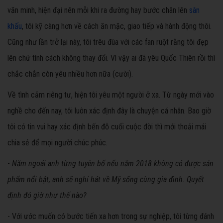
văn minh, hiện đại nên mỗi khi ra đường hay bước chân lên
sân
khấu
, tôi kỹ càng hơn về cách ăn mặc, giao tiếp và hành động thôi.
Cũng như lần trở lại này, tôi trêu đùa với các fan ruột rằng tôi đẹp
lên chứ tính cách không thay đổi. Vì vậy ai đã yêu Quốc Thiên rồi thì
chắc chắn còn yêu nhiều hơn nữa (cười).
Về tình cảm riêng tư, hiện tôi yêu một người ở xa. Từ ngày mới vào
nghề cho đến nay, tôi luôn xác định đây là chuyện cá nhân. Bao giờ
tôi có tin vui hay xác định bến đỗ cuối cuộc đời thì mới thoải mái
chia sẻ để mọi người chúc phúc.
-
Năm ngoái anh từng tuyên bố nếu năm 2018 không có được sản
phẩm nổi bật, anh sẽ nghỉ hát về Mỹ sống cùng gia đình. Quyết
định đó giờ như thế nào?
- Với ước muốn có bước tiến xa hơn trong sự nghiệp, tôi từng đánh