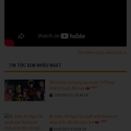
Xem thêm nhiều video khác
TIN TỨC XEM NHIỀU NHẤT
260 tuồng cải lương xưa trước 1975 hay
96221
nhất từ trước đến nay
17/07/2017 11:33:48 CH
Mr. Đàm, Hồ Ngọc Hà quyết add facebook
76309
nhau vì tin đồn đã nghỉ chơi
31/07/2017 5:03:06 CH