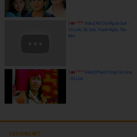
24595
[
Video] Kẻ Chợ Người Quê -
Vũ Linh, Tài Linh, Thanh Ngân, Tấn
Beo
23613
[
Video] Phạm Công Cúc Hoa
- Vũ Linh
CAILUONG.NET