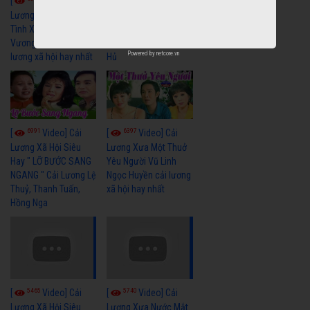
[
Video] Cải
[
Video] Cải
Lương Xưa : Nghĩa Cũ
Lương Minh Vương Lệ
Tình Xưa - Minh
Thuỷ Hay Nhất - Cải
Vương Thoại Mỹ | cải
Lương Xã Hội Xưa Bất
Powered by
netcore.vn
lương xã hội hay nhất
Hủ
6991
6397
[
Video] Cải
[
Video] Cải
Lương Xã Hội Siêu
Lương Xưa Một Thuở
Hay " LỠ BƯỚC SANG
Yêu Người Vũ Linh
NGANG " Cải Lương Lệ
Ngọc Huyền cải lương
Thuỷ, Thanh Tuấn,
xã hội hay nhất
Hồng Nga
5465
5740
[
Video] Cải
[
Video] Cải
Lương Xã Hội Siêu
Lương Xưa Nước Mắt