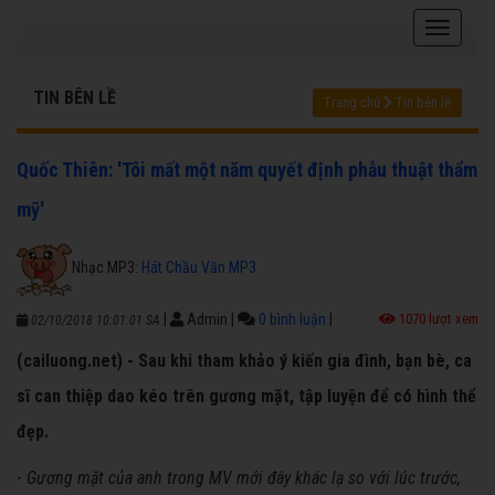
TIN BÊN LỀ
Trang chủ
Tin bên lề
Quốc Thiên: 'Tôi mất một năm quyết định phẫu thuật thẩm
mỹ'
Nhạc MP3:
Hát Chầu Văn MP3
|
Admin
|
0 bình luận
|
1070 lượt xem
02/10/2018 10:01:01 SA
(cailuong.net) - Sau khi tham khảo ý kiến gia đình, bạn bè, ca
sĩ can thiệp dao kéo trên gương mặt, tập luyện để có hình thể
đẹp.
-
Gương mặt của anh trong MV mới đây khác lạ so với lúc trước,