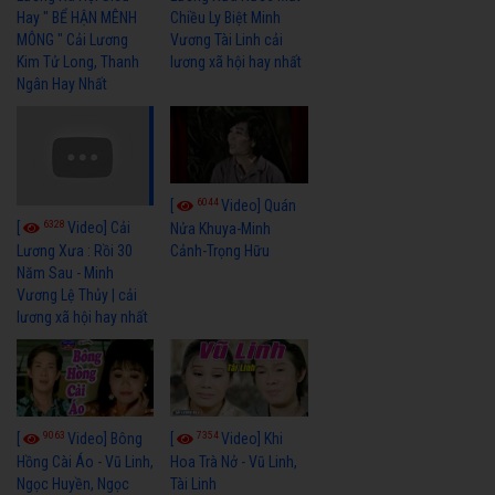
Hay " BỂ HẬN MÊNH
Chiều Ly Biệt Minh
MÔNG " Cải Lương
Vương Tài Linh cải
Kim Tử Long, Thanh
lương xã hội hay nhất
Ngân Hay Nhất
6044
[
Video] Quán
6328
[
Video] Cải
Nửa Khuya-Minh
Cảnh-Trọng Hữu
Lương Xưa : Rồi 30
Năm Sau - Minh
Vương Lệ Thủy | cải
lương xã hội hay nhất
9063
7354
[
Video] Bông
[
Video] Khi
Hồng Cài Áo - Vũ Linh,
Hoa Trà Nở - Vũ Linh,
Ngọc Huyền, Ngọc
Tài Linh