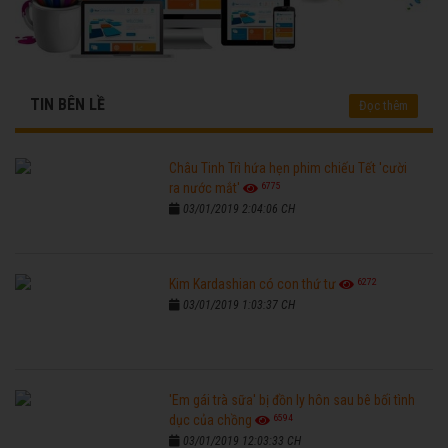
TIN BÊN LỀ
Đọc thêm
Châu Tinh Trì hứa hẹn phim chiếu Tết 'cười
6775
ra nước mắt'
03/01/2019 2:04:06 CH
6272
Kim Kardashian có con thứ tư
03/01/2019 1:03:37 CH
'Em gái trà sữa' bị đồn ly hôn sau bê bối tình
6594
dục của chồng
03/01/2019 12:03:33 CH