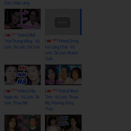
Giàu, Diệp Lang
4111
[
Video] Một
3659
[
Video] Sóng
Thời Phóng Đãng - Vũ
Linh, Tài Linh, Chí Linh
Gió Làng Chài - Vũ
Linh, Tài Linh, Khánh
Tuấn
3770
3442
[
Video] Dãy
[
Video] Nhạc
Ngân Hà - Vũ Linh, Tài
Tình - Vũ Linh, Thoại
Linh, Thoại Mỹ
Mỹ, Phương Hồng
Thủy